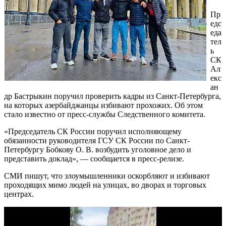
Пр
едс
еда
тел
ь
СК
Ал
екс
ан
др Бастрыкин поручил проверить кадры из Санкт-Петербурга,
на которых азербайджанцы избивают прохожих. Об этом
стало известно от пресс-службы Следственного комитета.
«Председатель СК России поручил исполняющему
обязанности руководителя ГСУ СК России по Санкт-
Петербургу Бобкову О. В. возбудить уголовное дело и
представить доклад», — сообщается в пресс-релизе.
СМИ пишут, что злоумышленники оскорбляют и избивают
проходящих мимо людей на улицах, во дворах и торговых
центрах.