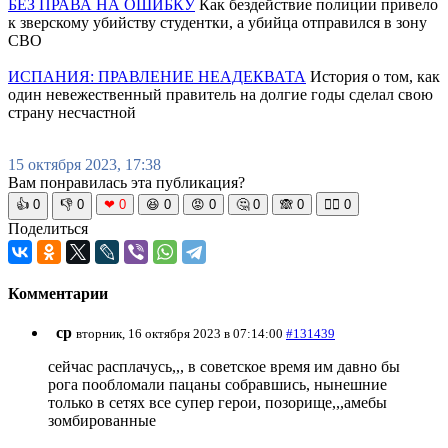
БЕЗ ПРАВА НА ОШИБКУ
Как бездействие полиции привело
к зверскому убийству студентки, а убийца отправился в зону
СВО
ИСПАНИЯ: ПРАВЛЕНИЕ НЕАДЕКВАТА
История о том, как
один невежественный правитель на долгие годы сделал свою
страну несчастной
15 октября 2023, 17:38
Вам понравилась эта публикация?
👍
0
👎
0
❤
0
😆
0
😡
0
🤔
0
🙈
0
🧘‍♀️
0
Поделиться
Комментарии
ср
вторник, 16 октября 2023 в 07:14:00
#131439
сейчас расплачусь,,, в советское время им давно бы
рога пообломали пацаны собравшись, нынешние
только в сетях все супер герои, позорище,,,амебы
зомбированные