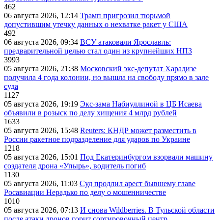
462
06 августа 2026, 12:14
Трамп пригрозил тюрьмой
допустившим утечку данных о нехватке ракет у США
492
06 августа 2026, 09:34
ВСУ атаковали Ярославль:
предварительной целью стал один из крупнейших НПЗ
3993
05 августа 2026, 21:38
Московский экс-депутат Харадизе
получила 4 года колонии, но вышла на свободу прямо в зале
суда
1127
05 августа 2026, 19:19
Экс-зама Набиуллиной в ЦБ Исаева
объявили в розыск по делу хищения 4 млрд рублей
1633
05 августа 2026, 15:48
Reuters: КНДР может разместить в
России ракетное подразделение для ударов по Украине
1218
05 августа 2026, 15:01
Под Екатеринбургом взорвали машину
создателя дрона «Упырь», водитель погиб
1130
05 августа 2026, 11:03
Суд продлил арест бывшему главе
Росавиации Нерадько по делу о мошенничестве
1010
05 августа 2026, 07:13
И снова Wildberries. В Тульской области
после атаки дронов горит сортировочный центр