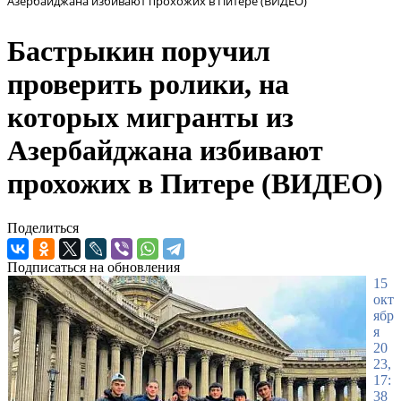
Азербайджана избивают прохожих в Питере (ВИДЕО)
Бастрыкин поручил
проверить ролики, на
которых мигранты из
Азербайджана избивают
прохожих в Питере (ВИДЕО)
Поделиться
Подписаться на обновления
15
окт
ябр
я
20
23,
17:
38