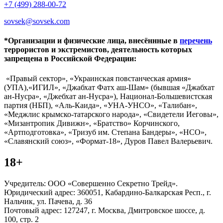
+7 (499) 288-00-72
sovsek@sovsek.com
*Организации и физические лица, внесённные в
перечень
террористов и экстремистов, деятельность которых
запрещена в Российской Федерации:
«Правый сектор», «Украинская повстанческая армия»
(УПА),«ИГИЛ», «Джабхат Фатх аш-Шам» (бывшая «Джабхат
ан-Нусра», «Джебхат ан-Нусра»), Национал-Большевистская
партия (НБП), «Аль-Каида», «УНА-УНСО», «Талибан»,
«Меджлис крымско-татарского народа», «Свидетели Иеговы»,
«Мизантропик Дивижн», «Братство» Корчинского,
«Артподготовка», «Тризуб им. Степана Бандеры», «НСО»,
«Славянский союз», «Формат-18», Дуров Павел Валерьевич.
18+
Учредитель: ООО «Совершенно Секретно Трейд».
Юридический адрес: 360051, Кабардино-Балкарская Респ., г.
Нальчик, ул. Пачева, д. 36
Почтовый адрес: 127247, г. Москва, Дмитровское шоссе, д.
100, стр. 2