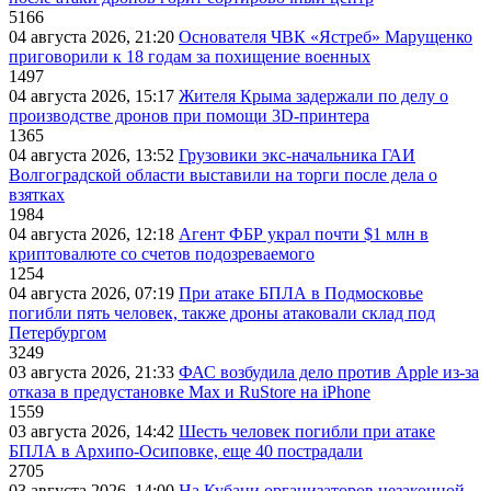
5166
04 августа 2026, 21:20
Основателя ЧВК «Ястреб» Марущенко
приговорили к 18 годам за похищение военных
1497
04 августа 2026, 15:17
Жителя Крыма задержали по делу о
производстве дронов при помощи 3D‑принтера
1365
04 августа 2026, 13:52
Грузовики экс-начальника ГАИ
Волгоградской области выставили на торги после дела о
взятках
1984
04 августа 2026, 12:18
Агент ФБР украл почти $1 млн в
криптовалюте со счетов подозреваемого
1254
04 августа 2026, 07:19
При атаке БПЛА в Подмосковье
погибли пять человек, также дроны атаковали склад под
Петербургом
3249
03 августа 2026, 21:33
ФАС возбудила дело против Apple из-за
отказа в предустановке Max и RuStore на iPhone
1559
03 августа 2026, 14:42
Шесть человек погибли при атаке
БПЛА в Архипо-Осиповке, еще 40 пострадали
2705
03 августа 2026, 14:00
На Кубани организаторов незаконной