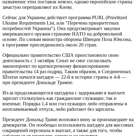
назначение этих поставок неясно, однако европейские страны
зачастую переправляют их Киеву.
Сейчас для Украины действует программа PURL (Prioritized
Ukraine Requirements List, или "Перечень приоритетных
потребностей Украины"). Она предусматривает закупки
американского оружия странами НАТО на добровольной
основе. По словам министра обороны Швеции Пола Юнсона,
к программе присоединились около 20 стран.
Официально правительство США приостановило свою
деятельность с 1 октября. Сенат не смог согласовать
законопроект по краткосрочному финансированию
правительства 14 раз подряд. Таким образом, в Соединенных
Штатах начался шатдаун — 22-й в истории страны и 4-й —
при президенте Дональде Трампе.
Из-за продолжающегося шатдауна с задержками в выплате
зарплат столкнулись как гражданские служащие, так и
военные. Порядка 1,4 млн госслужащих либо отправлены в
неоплачиваемый отпуск, либо работают без зарплаты.
Президент Дональд Трамп возложил вину за произошедшее на
демократов. Он пообещал использовать шатдаун для массовых
сокращений персонала и выплат, а также для того, чтобы
избавиться от программ, которые не нравятся