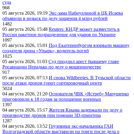
суда
968
05 августа 2026, 19:19
Экс-зама Набиуллиной в ЦБ Исаева
объявили в розыск по делу хищения 4 млрд рублей
1482
05 августа 2026, 15:48
Reuters: КНДР может разместить в
России ракетное подразделение для ударов по Украине
1097
05 августа 2026, 15:01
Под Екатеринбургом взорвали машину
создателя дрона «Упырь», водитель погиб
1025
05 августа 2026, 11:03
Суд продлил арест бывшему главе
Росавиации Нерадько по делу о мошенничестве
917
05 августа 2026, 07:13
И снова Wildberries. В Тульской области
после атаки дронов горит сортировочный центр
5024
04 августа 2026, 21:20
Основателя ЧВК «Ястреб» Марущенко
приговорили к 18 годам за похищение военных
1397
04 августа 2026, 15:17
Жителя Крыма задержали по делу о
производстве дронов при помощи 3D‑принтера
1287
04 августа 2026, 13:52
Грузовики экс-начальника ГАИ
Волгоградской области выставили на торги после дела о