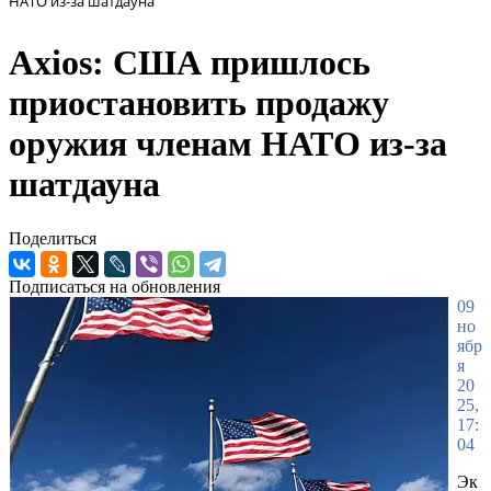
НАТО из-за шатдауна
Axios: США пришлось
приостановить продажу
оружия членам НАТО из-за
шатдауна
Поделиться
Подписаться на обновления
09
но
ябр
я
20
25,
17:
04
Эк