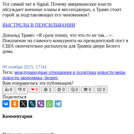
Тот самый чат в Signal. Почему американские власти
обсуждает военные планы в мессенджерах, а Трамп стоит
горой за подставляющих его чиновников?
ВЫСТРЕЛЫ В ПЕНСИЛЬВАНИИ
Дональд Трамп: «Я сразу понял, что что-то не так…».
Покушение на главного конкурента на президентский пост в
США окончательно распахнула для Трампа двери Белого
дома.
09 ноября 2025, 17:04
Теги:
международные отношения и политика
новости мира
новости экономика, бизнес
Вам понравилась эта публикация?
👍
0
👎
0
❤
0
😆
1
😡
0
🤔
0
🙈
0
🧘‍♀️
0
Поделиться
Комментарии