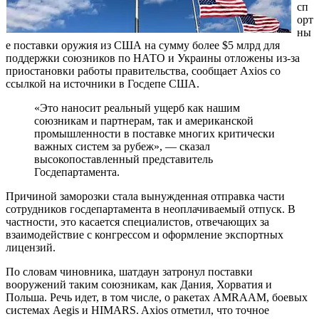
сп
орт
ны
е поставки оружия из США на сумму более $5 млрд для
поддержки союзников по НАТО и Украины отложены из-за
приостановки работы правительства, сообщает Axios со
ссылкой на источники в Госдепе США.
«Это наносит реальный ущерб как нашим
союзникам и партнерам, так и американской
промышленности в поставке многих критически
важных систем за рубеж», — сказал
высокопоставленный представитель
Госдепартамента.
Причиной заморозки стала вынужденная отправка части
сотрудников госдепартамента в неоплачиваемый отпуск. В
частности, это касается специалистов, отвечающих за
взаимодействие с конгрессом и оформление экспортных
лицензий.
По словам чиновника, шатдаун затронул поставки
вооружений таким союзникам, как Дания, Хорватия и
Польша. Речь идет, в том числе, о ракетах AMRAAM, боевых
системах Aegis и HIMARS. Axios отметил, что точное