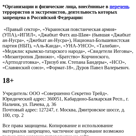
*Организации и физические лица, внесённные в
перечень
террористов и экстремистов, деятельность которых
запрещена в Российской Федерации:
«Правый сектор», «Украинская повстанческая армия»
(УПА),«ИГИЛ», «Джабхат Фатх аш-Шам» (бывшая «Джабхат
ан-Нусра», «Джебхат ан-Нусра»), Национал-Большевистская
партия (НБП), «Аль-Каида», «УНА-УНСО», «Талибан»,
«Меджлис крымско-татарского народа», «Свидетели Иеговы»,
«Мизантропик Дивижн», «Братство» Корчинского,
«Артподготовка», «Тризуб им. Степана Бандеры», «НСО»,
«Славянский союз», «Формат-18», Дуров Павел Валерьевич.
18+
Учредитель: ООО «Совершенно Секретно Трейд».
Юридический адрес: 360051, Кабардино-Балкарская Респ., г.
Нальчик, ул. Пачева, д. 36
Почтовый адрес: 127247, г. Москва, Дмитровское шоссе, д.
100, стр. 2
Все права защищены. Копирование и использование
материалов запрещено, частичное цитирование возможно