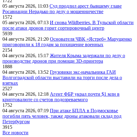
1722
05 августа 2026, 11:03
Суд продлил арест бывшему главе
Росавиации Нерадько по делу о мошенничестве
1572
05 августа 2026, 07:13
И снова Wildberries. В Тульской области
после атаки дронов горит сортировочный центр
5939
04 августа 2026, 21:20
Основателя ЧВК «Ястреб» Марущенко
приговорили к 18 годам за похищение военных
2154
04 августа 2026, 15:17
Жителя Крыма задержали по делу о
производстве дронов при помощи 3D‑принтера
1888
04 августа 2026, 13:52
Грузовики экс-начальника ГАИ
Волгоградской области выставили на торги после дела о
взятках
2527
04 августа 2026, 12:18
Агент ФБР украл почти $1 млн в
криптовалюте со счетов подозреваемого
1752
04 августа 2026, 07:19
При атаке БПЛА в Подмосковье
погибли пять человек, также дроны атаковали склад под
Петербургом
3915
Все новости