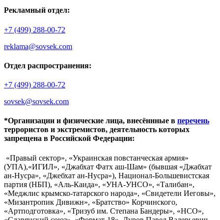
Рекламный отдел:
+7 (499) 288-00-72
reklama@sovsek.com
Отдел распространения:
+7 (499) 288-00-72
sovsek@sovsek.com
*Организации и физические лица, внесённные в
перечень
террористов и экстремистов, деятельность которых
запрещена в Российской Федерации:
«Правый сектор», «Украинская повстанческая армия»
(УПА),«ИГИЛ», «Джабхат Фатх аш-Шам» (бывшая «Джабхат
ан-Нусра», «Джебхат ан-Нусра»), Национал-Большевистская
партия (НБП), «Аль-Каида», «УНА-УНСО», «Талибан»,
«Меджлис крымско-татарского народа», «Свидетели Иеговы»,
«Мизантропик Дивижн», «Братство» Корчинского,
«Артподготовка», «Тризуб им. Степана Бандеры», «НСО»,
«Славянский союз», «Формат-18», Дуров Павел Валерьевич.