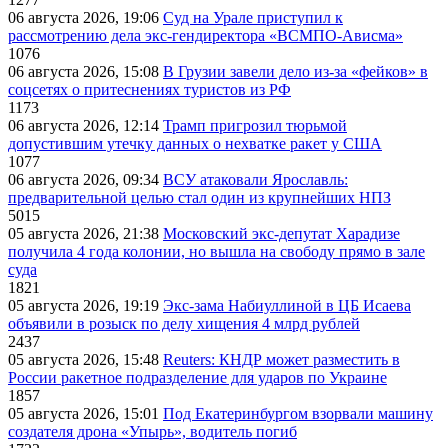
06 августа 2026, 19:06
Суд на Урале приступил к
рассмотрению дела экс-гендиректора «ВСМПО-Ависма»
1076
06 августа 2026, 15:08
В Грузии завели дело из-за «фейков» в
соцсетях о притеснениях туристов из РФ
1173
06 августа 2026, 12:14
Трамп пригрозил тюрьмой
допустившим утечку данных о нехватке ракет у США
1077
06 августа 2026, 09:34
ВСУ атаковали Ярославль:
предварительной целью стал один из крупнейших НПЗ
5015
05 августа 2026, 21:38
Московский экс-депутат Харадизе
получила 4 года колонии, но вышла на свободу прямо в зале
суда
1821
05 августа 2026, 19:19
Экс-зама Набиуллиной в ЦБ Исаева
объявили в розыск по делу хищения 4 млрд рублей
2437
05 августа 2026, 15:48
Reuters: КНДР может разместить в
России ракетное подразделение для ударов по Украине
1857
05 августа 2026, 15:01
Под Екатеринбургом взорвали машину
создателя дрона «Упырь», водитель погиб