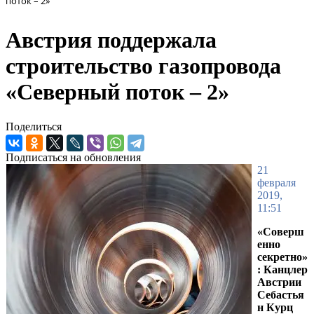
поток – 2»
Австрия поддержала
строительство газопровода
«Северный поток – 2»
Поделиться
Подписаться на обновления
21
февраля
2019,
11:51
«Соверш
енно
секретно»
: Канцлер
Австрии
Себастья
н Курц