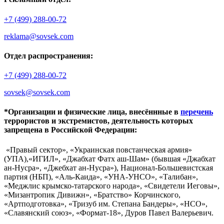
+7 (499) 288-00-72
reklama@sovsek.com
Отдел распространения:
+7 (499) 288-00-72
sovsek@sovsek.com
*Организации и физические лица, внесённные в
перечень
террористов и экстремистов, деятельность которых
запрещена в Российской Федерации:
«Правый сектор», «Украинская повстанческая армия»
(УПА),«ИГИЛ», «Джабхат Фатх аш-Шам» (бывшая «Джабхат
ан-Нусра», «Джебхат ан-Нусра»), Национал-Большевистская
партия (НБП), «Аль-Каида», «УНА-УНСО», «Талибан»,
«Меджлис крымско-татарского народа», «Свидетели Иеговы»,
«Мизантропик Дивижн», «Братство» Корчинского,
«Артподготовка», «Тризуб им. Степана Бандеры», «НСО»,
«Славянский союз», «Формат-18», Дуров Павел Валерьевич.