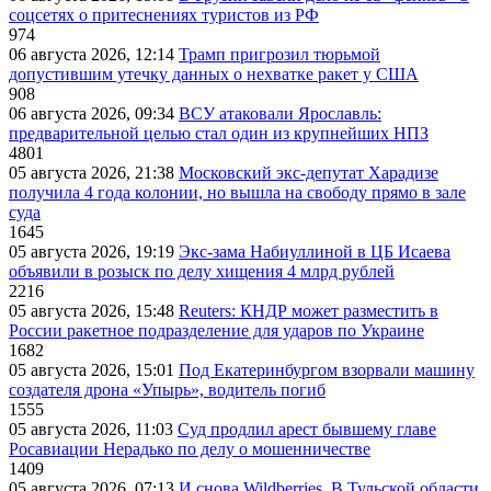
соцсетях о притеснениях туристов из РФ
974
06 августа 2026, 12:14
Трамп пригрозил тюрьмой
допустившим утечку данных о нехватке ракет у США
908
06 августа 2026, 09:34
ВСУ атаковали Ярославль:
предварительной целью стал один из крупнейших НПЗ
4801
05 августа 2026, 21:38
Московский экс-депутат Харадизе
получила 4 года колонии, но вышла на свободу прямо в зале
суда
1645
05 августа 2026, 19:19
Экс-зама Набиуллиной в ЦБ Исаева
объявили в розыск по делу хищения 4 млрд рублей
2216
05 августа 2026, 15:48
Reuters: КНДР может разместить в
России ракетное подразделение для ударов по Украине
1682
05 августа 2026, 15:01
Под Екатеринбургом взорвали машину
создателя дрона «Упырь», водитель погиб
1555
05 августа 2026, 11:03
Суд продлил арест бывшему главе
Росавиации Нерадько по делу о мошенничестве
1409
05 августа 2026, 07:13
И снова Wildberries. В Тульской области