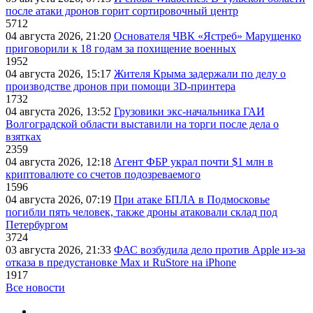
после атаки дронов горит сортировочный центр
5712
04 августа 2026, 21:20
Основателя ЧВК «Ястреб» Марущенко
приговорили к 18 годам за похищение военных
1952
04 августа 2026, 15:17
Жителя Крыма задержали по делу о
производстве дронов при помощи 3D‑принтера
1732
04 августа 2026, 13:52
Грузовики экс-начальника ГАИ
Волгоградской области выставили на торги после дела о
взятках
2359
04 августа 2026, 12:18
Агент ФБР украл почти $1 млн в
криптовалюте со счетов подозреваемого
1596
04 августа 2026, 07:19
При атаке БПЛА в Подмосковье
погибли пять человек, также дроны атаковали склад под
Петербургом
3724
03 августа 2026, 21:33
ФАС возбудила дело против Apple из-за
отказа в предустановке Max и RuStore на iPhone
1917
Все новости