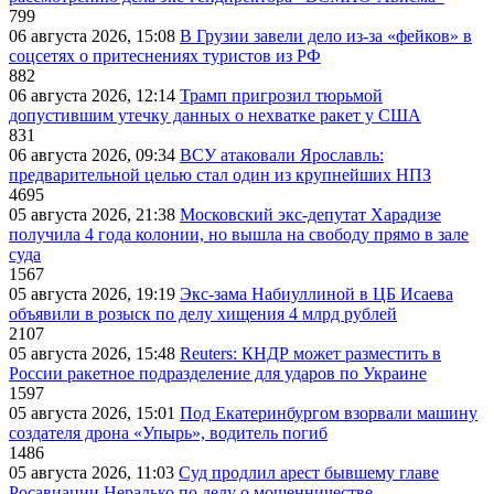
799
06 августа 2026, 15:08
В Грузии завели дело из-за «фейков» в
соцсетях о притеснениях туристов из РФ
882
06 августа 2026, 12:14
Трамп пригрозил тюрьмой
допустившим утечку данных о нехватке ракет у США
831
06 августа 2026, 09:34
ВСУ атаковали Ярославль:
предварительной целью стал один из крупнейших НПЗ
4695
05 августа 2026, 21:38
Московский экс-депутат Харадизе
получила 4 года колонии, но вышла на свободу прямо в зале
суда
1567
05 августа 2026, 19:19
Экс-зама Набиуллиной в ЦБ Исаева
объявили в розыск по делу хищения 4 млрд рублей
2107
05 августа 2026, 15:48
Reuters: КНДР может разместить в
России ракетное подразделение для ударов по Украине
1597
05 августа 2026, 15:01
Под Екатеринбургом взорвали машину
создателя дрона «Упырь», водитель погиб
1486
05 августа 2026, 11:03
Суд продлил арест бывшему главе
Росавиации Нерадько по делу о мошенничестве