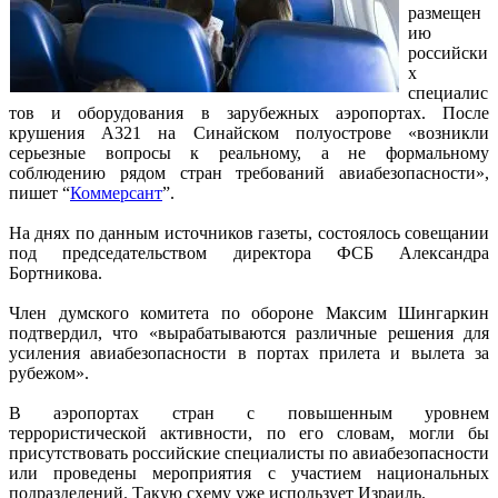
размещен
ию
российски
х
специалис
тов и оборудования в зарубежных аэропортах. После
крушения А321 на Синайском полуострове «возникли
серьезные вопросы к реальному, а не формальному
соблюдению рядом стран требований авиабезопасности»,
пишет “
Коммерсант
”.
На днях по данным источников газеты, состоялось совещании
под председательством директора ФСБ Александра
Бортникова.
Член думского комитета по обороне Максим Шингаркин
подтвердил, что «вырабатываются различные решения для
усиления авиабезопасности в портах прилета и вылета за
рубежом».
В аэропортах стран с повышенным уровнем
террористической активности, по его словам, могли бы
присутствовать российские специалисты по авиабезопасности
или проведены мероприятия с участием национальных
подразделений. Такую схему уже использует Израиль.