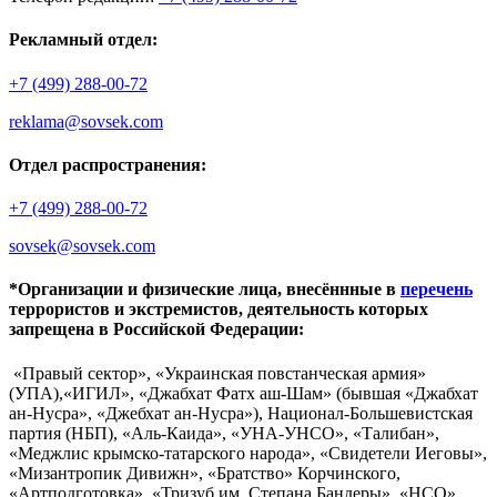
Рекламный отдел:
+7 (499) 288-00-72
reklama@sovsek.com
Отдел распространения:
+7 (499) 288-00-72
sovsek@sovsek.com
*Организации и физические лица, внесённные в
перечень
террористов и экстремистов, деятельность которых
запрещена в Российской Федерации:
«Правый сектор», «Украинская повстанческая армия»
(УПА),«ИГИЛ», «Джабхат Фатх аш-Шам» (бывшая «Джабхат
ан-Нусра», «Джебхат ан-Нусра»), Национал-Большевистская
партия (НБП), «Аль-Каида», «УНА-УНСО», «Талибан»,
«Меджлис крымско-татарского народа», «Свидетели Иеговы»,
«Мизантропик Дивижн», «Братство» Корчинского,
«Артподготовка», «Тризуб им. Степана Бандеры», «НСО»,