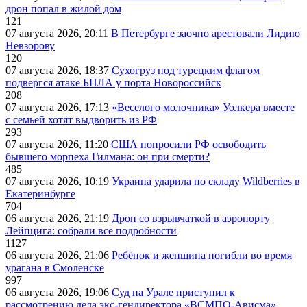
дрон попал в жилой дом
121
07 августа 2026, 20:11
В Петербурге заочно арестовали Лидию
Невзорову
120
07 августа 2026, 18:37
Сухогруз под турецким флагом
подвергся атаке БПЛА у порта Новороссийск
208
07 августа 2026, 17:13
«Веселого молочника» Уолкера вместе
с семьей хотят выдворить из РФ
293
07 августа 2026, 11:20
США попросили РФ освободить
бывшего морпеха Гилмана: он при смерти?
485
07 августа 2026, 10:19
Украина ударила по складу Wildberries в
Екатеринбурге
704
06 августа 2026, 21:19
Дрон со взрывчаткой в аэропорту
Лейпцига: собрали все подробности
1127
06 августа 2026, 21:06
Ребёнок и женщина погибли во время
урагана в Смоленске
997
06 августа 2026, 19:06
Суд на Урале приступил к
рассмотрению дела экс-гендиректора «ВСМПО-Ависма»