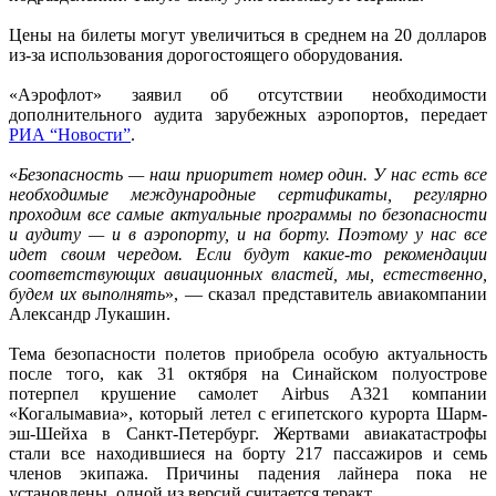
Цены на билеты могут увеличиться в среднем на 20 долларов
из-за использования дорогостоящего оборудования.
«Аэрофлот» заявил об отсутствии необходимости
дополнительного аудита зарубежных аэропортов, передает
РИА “Новости”
.
«
Безопасность — наш приоритет номер один. У нас есть все
необходимые международные сертификаты, регулярно
проходим все самые актуальные программы по безопасности
и аудиту — и в аэропорту, и на борту. Поэтому у нас все
идет своим чередом. Если будут какие-то рекомендации
соответствующих авиационных властей, мы, естественно,
будем их выполнять
», — сказал представитель авиакомпании
Александр Лукашин.
Тема безопасности полетов приобрела особую актуальность
после того, как 31 октября на Синайском полуострове
потерпел крушение самолет Airbus A321 компании
«Когалымавиа», который летел с египетского курорта Шарм-
эш-Шейха в Санкт-Петербург. Жертвами авиакатастрофы
стали все находившиеся на борту 217 пассажиров и семь
членов экипажа. Причины падения лайнера пока не
установлены, одной из версий считается теракт.