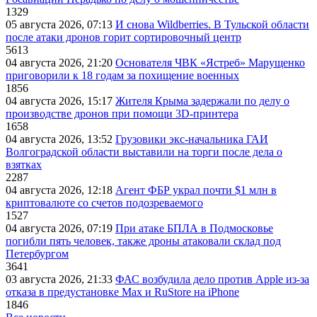
1329
05 августа 2026, 07:13
И снова Wildberries. В Тульской области
после атаки дронов горит сортировочный центр
5613
04 августа 2026, 21:20
Основателя ЧВК «Ястреб» Марущенко
приговорили к 18 годам за похищение военных
1856
04 августа 2026, 15:17
Жителя Крыма задержали по делу о
производстве дронов при помощи 3D‑принтера
1658
04 августа 2026, 13:52
Грузовики экс-начальника ГАИ
Волгоградской области выставили на торги после дела о
взятках
2287
04 августа 2026, 12:18
Агент ФБР украл почти $1 млн в
криптовалюте со счетов подозреваемого
1527
04 августа 2026, 07:19
При атаке БПЛА в Подмосковье
погибли пять человек, также дроны атаковали склад под
Петербургом
3641
03 августа 2026, 21:33
ФАС возбудила дело против Apple из-за
отказа в предустановке Max и RuStore на iPhone
1846