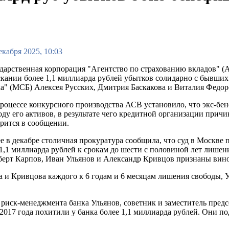
екабря 2025, 10:03
дарственная корпорация "Агентство по страхованию вкладов" (
кании более 1,1 миллиарда рублей убытков солидарно с бывш
а" (МСБ) Алексея Русских, Дмитрия Баскакова и Виталия Федор
роцессе конкурсного производства АСВ установило, что экс-бе
ду его активов, в результате чего кредитной организации причи
рится в сообщении.
е в декабре столичная прокуратура сообщила, что суд в Москве
1,1 миллиарда рублей к срокам до шести с половиной лет лишен
ерт Карпов, Иван Ульянов и Александр Кривцов признаны виновн
 и Кривцова каждого к 6 годам и 6 месяцам лишения свободы, Ул
риск-менеджмента банка Ульянов, советник и заместитель предс
 2017 года похитили у банка более 1,1 миллиарда рублей. Они 