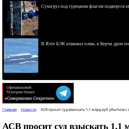
Сухогруз под турецким флагом подвергся 
В Ялте БЭК атаковал пляж, в Керчи дрон п
Главная
Новости
АСВ просит суд взыскать 1,1 млрд руб убытков 
АСВ просит суд взыскать 1,1