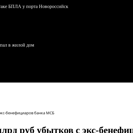
атаке БПЛА у порта Новороссийск
опал в жилой дом
с экс-бенефициаров банка МСБ
 млрд руб убытков с экс-бенеф