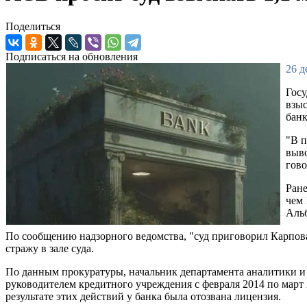
Поделиться
Подписаться на обновления
26 д
Госу
взыс
банк
"В п
выво
гово
Ране
чем 
Альб
По сообщению надзорного ведомства, "суд приговорил Карпова
стражу в зале суда.
По данным прокуратуры, начальник департамента аналитики и 
руководителем кредитного учреждения с февраля 2014 по март
результате этих действий у банка была отозвана лицензия.