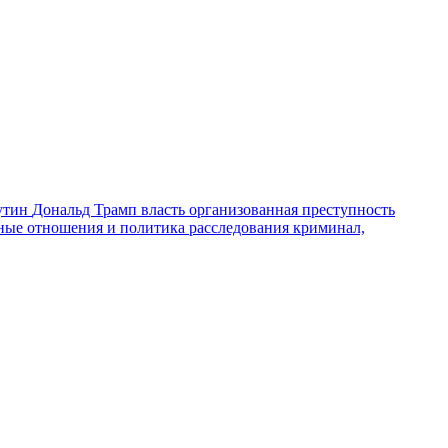
утин
Дональд Трамп
власть
организованная преступность
ные отношения и политика
расследования
криминал,