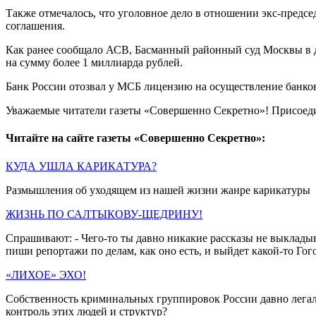
Также отмечалось, что уголовное дело в отношении экс-предс
соглашения.
Как ранее сообщало АСВ, Басманный районный суд Москвы в д
на сумму более 1 миллиарда рублей.
Банк России отозвал у МСБ лицензию на осуществление банков
Уважаемые читатели газеты «Совершенно Секретно»! Присоед
Читайте на сайте газеты «Совершенно Секретно»:
КУДА УШЛА КАРИКАТУРА?
Размышления об уходящем из нашей жизни жанре карикатуры
ЖИЗНЬ ПО САЛТЫКОВУ-ЩЕДРИНУ!
Спрашивают: - Чего-то ты давно никакие рассказы не выкладыв
пиши репортажи по делам, как оно есть, и выйдет какой-то Го
«ЛИХОЕ» ЭХО!
Собственность криминальных группировок России давно легали
контроль этих людей и структур?