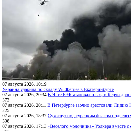
07 августа 2026, 10:19
Украина ударила по складу Wildberries в Екатеринбурге
07 августа 2026, 20:34
В Ялте БЭК атаковал пляж, в Керчи дрон
372
07 августа 2026, 20:11
В Петербурге заочно арестовали Лидию 
225
07 августа 2026, 18:37
Сухогруз под турецким флагом подвергс
308
07 августа 2026, 17:13
«Веселого молочника» Уолкера вместе с 