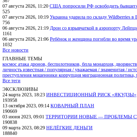
367
07 августа 2026, 11:20
США попросили РФ освободить бывшего 
525
07 августа 2026, 10:19
Украина ударила по складу Wildberries в
756
06 августа 2026, 21:19
Дрон со взрывчаткой в аэропорту Лейпци
1161
06 августа 2026, 21:06
Ребёнок и женщина погибли во время ур
1032
Все новости
ГЛАВНЫЕ ТЕМЫ
космос
атака дронов, беспилотников, бпла
монархия, дворянств
личность известная / популярная / уважаемая / знаменитая / ис
преступления
мошенники
коррупция
миграционная политика,
Все теги
ЭКСКЛЮЗИВЫ
24 марта 2023, 18:23
ИНВЕСТИЦИОННЫЙ РИСК «ЯКУДЗЫ»
193958
13 октября 2023, 09:14
КОВАРНЫЙ ПЛАН
190669
03 июня 2023, 09:01
ТЕРРИТОРИИ НОВЫЕ — ПРОБЛЕМЫ 
190838
09 марта 2023, 08:29
НЕЛЁГКИЕ ДЕНЬГИ
188840