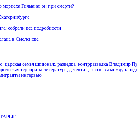
морпеха Гилмана: он при смерти?
 Екатеринбурге
га: собрали все подробности
агана в Смоленске
о, царская семья
шпионаж, разведка, контрразведка
Владимир П
торическая
терроризм
литература, детектив, рассказы
международ
 мигранты
интервью
СТАРЫЕ