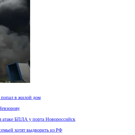
 попал в жилой дом
Невзорову
я атаке БПЛА у порта Новороссийск
семьей хотят выдворить из РФ