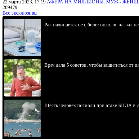
22 марта 2023, 17:19
АФЕРА НА МИЛЛИОНЫ. МУЖ - ЖЕН
209479
Все эксклюзивы
Рак начинается не с боли: онколог назвал 
Врач дала 5 советов, чтобы защититься от и
Шесть человек погибли при атаке БПЛА в 