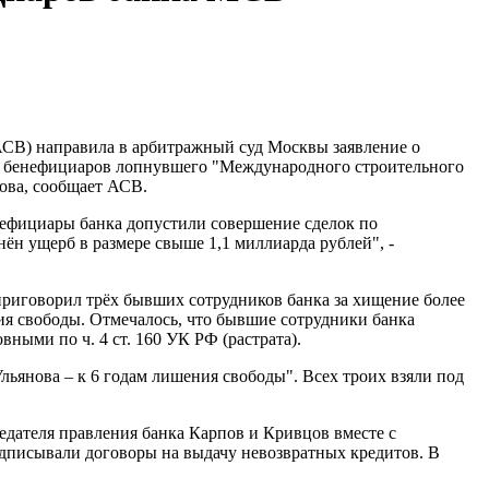
АСВ) направила в арбитражный суд Москвы заявление о
их бенефициаров лопнувшего "Международного строительного
ова, сообщает АСВ.
нефициары банка допустили совершение сделок по
нён ущерб в размере свыше 1,1 миллиарда рублей", -
 приговорил трёх бывших сотрудников банка за хищение более
ия свободы. Отмечалось, что бывшие сотрудники банка
ыми по ч. 4 ст. 160 УК РФ (растрата).
ьянова – к 6 годам лишения свободы". Всех троих взяли под
едателя правления банка Карпов и Кривцов вместе с
подписывали договоры на выдачу невозвратных кредитов. В