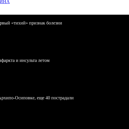
ЩИНА
первый «тихий» признак болезни
нфаркта и инсульта летом
Архипо-Осиповке, еще 40 пострадали