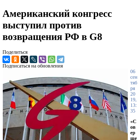
Американский конгресс
выступил против
возвращения РФ в G8
Поделиться
Подписаться на обновления
06
сен
тяб
ря
20
19,
13:
35
«С
ов
ер
ше