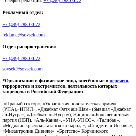
Телефон редакции:
+7 (499) 288-00-72
Рекламный отдел:
+7 (499) 288-00-72
reklama@sovsek.com
Отдел распространения:
+7 (499) 288-00-72
sovsek@sovsek.com
*Организации и физические лица, внесённные в
перечень
террористов и экстремистов, деятельность которых
запрещена в Российской Федерации:
«Правый сектор», «Украинская повстанческая армия»
(УПА),«ИГИЛ», «Джабхат Фатх аш-Шам» (бывшая «Джабхат
ан-Нусра», «Джебхат ан-Нусра»), Национал-Большевистская
партия (НБП), «Аль-Каида», «УНА-УНСО», «Талибан»,
«Меджлис крымско-татарского народа», «Свидетели Иеговы»,
«Мизантропик Дивижн», «Братство» Корчинского,