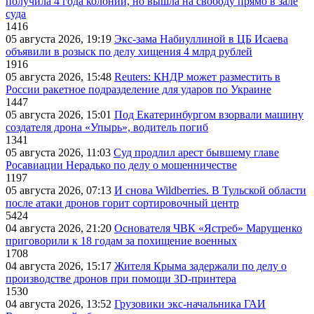
получила 4 года колонии, но вышла на свободу прямо в зале
суда
1416
05 августа 2026, 19:19
Экс-зама Набиуллиной в ЦБ Исаева
объявили в розыск по делу хищения 4 млрд рублей
1916
05 августа 2026, 15:48
Reuters: КНДР может разместить в
России ракетное подразделение для ударов по Украине
1447
05 августа 2026, 15:01
Под Екатеринбургом взорвали машину
создателя дрона «Упырь», водитель погиб
1341
05 августа 2026, 11:03
Суд продлил арест бывшему главе
Росавиации Нерадько по делу о мошенничестве
1197
05 августа 2026, 07:13
И снова Wildberries. В Тульской области
после атаки дронов горит сортировочный центр
5424
04 августа 2026, 21:20
Основателя ЧВК «Ястреб» Марущенко
приговорили к 18 годам за похищение военных
1708
04 августа 2026, 15:17
Жителя Крыма задержали по делу о
производстве дронов при помощи 3D‑принтера
1530
04 августа 2026, 13:52
Грузовики экс-начальника ГАИ