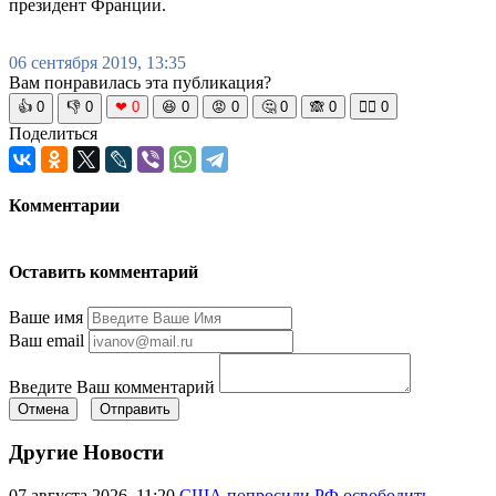
президент Франции.
06 сентября 2019, 13:35
Вам понравилась эта публикация?
👍
0
👎
0
❤
0
😆
0
😡
0
🤔
0
🙈
0
🧘‍♀️
0
Поделиться
Комментарии
Оставить комментарий
Ваше имя
Ваш email
Введите Ваш комментарий
Отмена
Отправить
Другие Новости
07 августа 2026, 11:20
США попросили РФ освободить