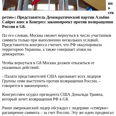
нн
о
сек
ретно»: Представитель Демократической партии Альбио
Сайрес внес в Конгресс законопроект против возвращения
России в G8.
По его словам, Москва сможет вернуться в число участников
саммита только при выполнении нескольких условий.
Представитель конгресса считает, что РФ оккупировала
территорию Украины, а также совершает атаки на
демократию.
Чтобы вернуться в G8 Москва должен отказаться от
указанных действий.
- Палата представителей США призывает всех лидеров
Группы семи выступить против возвращения России, -
говорится в законопроект.
Конгрессмен осудил президента США Дональда Трампа,
который хочет возвращения РФ в G8.
Ранее американский лидер обсуждал с лидерами «семерки»
расширение саммита – за счет России. Эту же идею продвигал