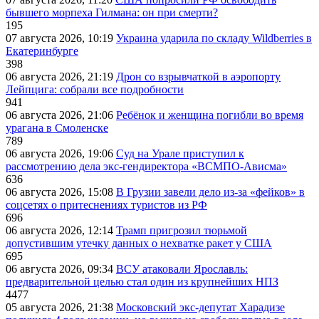
бывшего морпеха Гилмана: он при смерти?
195
07 августа 2026, 10:19
Украина ударила по складу Wildberries в
Екатеринбурге
398
06 августа 2026, 21:19
Дрон со взрывчаткой в аэропорту
Лейпцига: собрали все подробности
941
06 августа 2026, 21:06
Ребёнок и женщина погибли во время
урагана в Смоленске
789
06 августа 2026, 19:06
Суд на Урале приступил к
рассмотрению дела экс-гендиректора «ВСМПО-Ависма»
636
06 августа 2026, 15:08
В Грузии завели дело из-за «фейков» в
соцсетях о притеснениях туристов из РФ
696
06 августа 2026, 12:14
Трамп пригрозил тюрьмой
допустившим утечку данных о нехватке ракет у США
695
06 августа 2026, 09:34
ВСУ атаковали Ярославль:
предварительной целью стал один из крупнейших НПЗ
4477
05 августа 2026, 21:38
Московский экс-депутат Харадизе