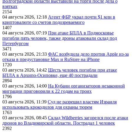
Волгоградской области выставили на торги после дела о
взятках
2154
04 августа 2026, 12:18
Агент ФБР украл почти $1 млн в
криптовалюте со счетов подозреваемого
1407
04 августа 2026, 07:19
При атаке БПЛА в Подмосковье
погибли пять человек, также дроны атаковали склад под
Петербургом
3471
03 августа 2026, 21:33
ФАС возбудила дело против Apple из-за
отказа в предустановке Max и RuStore на iPhone
1720
03 августа 2026, 14:42
Шесть человек погибли при атаке
БПЛА в Архипо-Осиповке, еще 40 пострадали
2894
03 августа 2026, 14:00
На Кубани организаторов незаконной
миграции приговорили к 22 годам на троих
1796
03 августа 2026, 11:39
Суд не разрешил властям Израиля
использовать крокодилов для охраны тюрем
1763
03 августа 2026, 08:45
Склад Wildberries загорелся после атаки
дронов во Владимирской области. Пострадал 1 человек
2392