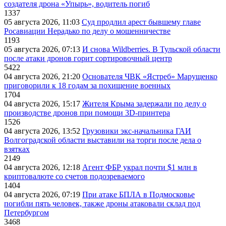
создателя дрона «Упырь», водитель погиб
1337
05 августа 2026, 11:03
Суд продлил арест бывшему главе
Росавиации Нерадько по делу о мошенничестве
1193
05 августа 2026, 07:13
И снова Wildberries. В Тульской области
после атаки дронов горит сортировочный центр
5422
04 августа 2026, 21:20
Основателя ЧВК «Ястреб» Марущенко
приговорили к 18 годам за похищение военных
1704
04 августа 2026, 15:17
Жителя Крыма задержали по делу о
производстве дронов при помощи 3D‑принтера
1526
04 августа 2026, 13:52
Грузовики экс-начальника ГАИ
Волгоградской области выставили на торги после дела о
взятках
2149
04 августа 2026, 12:18
Агент ФБР украл почти $1 млн в
криптовалюте со счетов подозреваемого
1404
04 августа 2026, 07:19
При атаке БПЛА в Подмосковье
погибли пять человек, также дроны атаковали склад под
Петербургом
3468