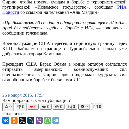
Сирию, чтобы помочь курдам в борьбе с террористической
группировкой «Исламское государство», сообщает
РИА
Новости
со ссылкой на телеканал «Аль-Маядин».
«
Прибыли около 50 солдат и офицеров-американцев в Эйн-Аль-
Араб для поддержки курдов в борьбе с ИГ
», — говорится в
сообщении телеканала.
Военнослужащие США пересекли сирийскую границу через
КПП «Байнар» на границе с Турцией, часть солдат уже
добралась до города Камышли.
Президент США Барак Обама в конце октября согласился
отправить американских военнослужащих сил
спецназначения в Сирию для поддержки курдских сил
самообороны в борьбе с боевиками ИГ.
26 ноября 2015, 17:54
Вам понравилась эта публикация?
👍
0
👎
0
❤
0
😆
0
😡
0
🤔
0
🙈
0
🧘‍♀️
0
Поделиться