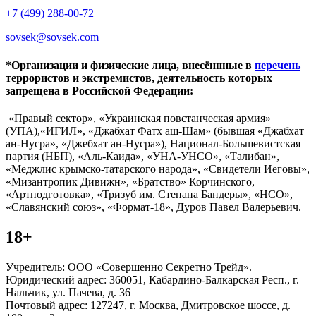
+7 (499) 288-00-72
sovsek@sovsek.com
*Организации и физические лица, внесённные в
перечень
террористов и экстремистов, деятельность которых
запрещена в Российской Федерации:
«Правый сектор», «Украинская повстанческая армия»
(УПА),«ИГИЛ», «Джабхат Фатх аш-Шам» (бывшая «Джабхат
ан-Нусра», «Джебхат ан-Нусра»), Национал-Большевистская
партия (НБП), «Аль-Каида», «УНА-УНСО», «Талибан»,
«Меджлис крымско-татарского народа», «Свидетели Иеговы»,
«Мизантропик Дивижн», «Братство» Корчинского,
«Артподготовка», «Тризуб им. Степана Бандеры», «НСО»,
«Славянский союз», «Формат-18», Дуров Павел Валерьевич.
18+
Учредитель: ООО «Совершенно Секретно Трейд».
Юридический адрес: 360051, Кабардино-Балкарская Респ., г.
Нальчик, ул. Пачева, д. 36
Почтовый адрес: 127247, г. Москва, Дмитровское шоссе, д.