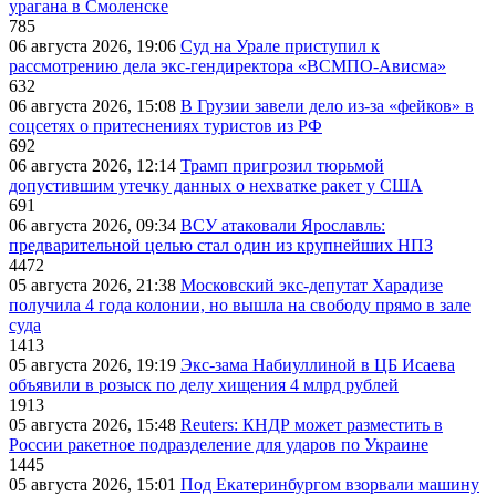
урагана в Смоленске
785
06 августа 2026, 19:06
Суд на Урале приступил к
рассмотрению дела экс-гендиректора «ВСМПО-Ависма»
632
06 августа 2026, 15:08
В Грузии завели дело из-за «фейков» в
соцсетях о притеснениях туристов из РФ
692
06 августа 2026, 12:14
Трамп пригрозил тюрьмой
допустившим утечку данных о нехватке ракет у США
691
06 августа 2026, 09:34
ВСУ атаковали Ярославль:
предварительной целью стал один из крупнейших НПЗ
4472
05 августа 2026, 21:38
Московский экс-депутат Харадизе
получила 4 года колонии, но вышла на свободу прямо в зале
суда
1413
05 августа 2026, 19:19
Экс-зама Набиуллиной в ЦБ Исаева
объявили в розыск по делу хищения 4 млрд рублей
1913
05 августа 2026, 15:48
Reuters: КНДР может разместить в
России ракетное подразделение для ударов по Украине
1445
05 августа 2026, 15:01
Под Екатеринбургом взорвали машину