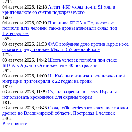
2215
04 августа 2026, 12:18
Агент ФБР украл почти $1 млн в
криптовалюте со счетов подозреваемого
1460
04 августа 2026, 07:19
При атаке БПЛА в Подмосковье
погибли пять человек, также дроны атаковали склад под
Петербургом
3552
03 августа 2026, 21:33
ФАС возбудила дело против Apple из-за
отказа в предустановке Max и RuStore на iPhone
1778
03 августа 2026, 14:42
Шесть человек погибли при атаке
БПЛА в Архипо-Осиповке, еще 40 пострадали
2952
03 августа 2026, 14:00
На Кубани организаторов незаконной
миграции приговорили к 22 годам на троих
1850
03 августа 2026, 11:39
Суд не разрешил властям Израиля
использовать крокодилов для охраны тюрем
1817
03 августа 2026, 08:45
Склад Wildberries загорелся после атаки
дронов во Владимирской области. Пострадал 1 человек
2462
Все новости