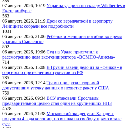
389
07 августа 2026, 10:19
Украина ударила по складу Wildberries в
Екатеринбурге
563
06 августа 2026, 21:19
Дрон со взрывчаткой в аэропорту
Лейпцига: собрали все подробности
1031
06 августа 2026, 21:06
Ребёнок и женщина погибли во время
урагана в Смоленске
892
06 августа 2026, 19:06
Суд на Урале приступил к
рассмотрению дела экс-гендиректора «ВСМПО-Ависма»
714
06 августа 2026, 15:08
В Грузии завели дело из-за «фейков» в
соцсетях о притеснениях туристов из РФ
785
06 августа 2026, 12:14
Трамп пригрозил тюрьмой
допустившим утечку данных о нехватке ракет у США
759
06 августа 2026, 09:34
ВСУ атаковали Ярославль:
предварительной целью стал один из крупнейших НПЗ
4578
05 августа 2026, 21:38
Московский экс-депутат Харадизе
получила 4 года колонии, но вышла на свободу прямо в зале
суда