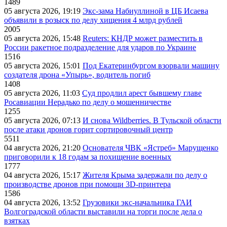
1489
05 августа 2026, 19:19
Экс-зама Набиуллиной в ЦБ Исаева
объявили в розыск по делу хищения 4 млрд рублей
2005
05 августа 2026, 15:48
Reuters: КНДР может разместить в
России ракетное подразделение для ударов по Украине
1516
05 августа 2026, 15:01
Под Екатеринбургом взорвали машину
создателя дрона «Упырь», водитель погиб
1408
05 августа 2026, 11:03
Суд продлил арест бывшему главе
Росавиации Нерадько по делу о мошенничестве
1255
05 августа 2026, 07:13
И снова Wildberries. В Тульской области
после атаки дронов горит сортировочный центр
5511
04 августа 2026, 21:20
Основателя ЧВК «Ястреб» Марущенко
приговорили к 18 годам за похищение военных
1777
04 августа 2026, 15:17
Жителя Крыма задержали по делу о
производстве дронов при помощи 3D‑принтера
1586
04 августа 2026, 13:52
Грузовики экс-начальника ГАИ
Волгоградской области выставили на торги после дела о
взятках