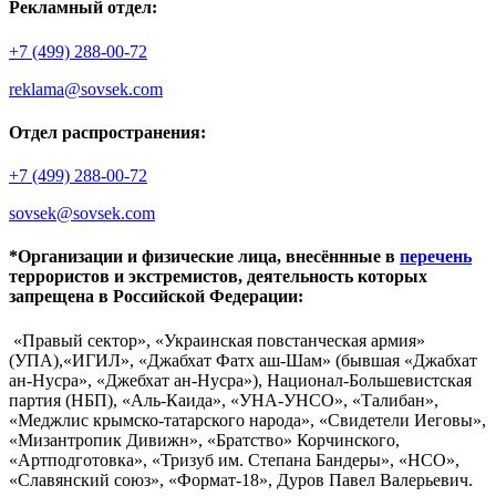
Рекламный отдел:
+7 (499) 288-00-72
reklama@sovsek.com
Отдел распространения:
+7 (499) 288-00-72
sovsek@sovsek.com
*Организации и физические лица, внесённные в
перечень
террористов и экстремистов, деятельность которых
запрещена в Российской Федерации:
«Правый сектор», «Украинская повстанческая армия»
(УПА),«ИГИЛ», «Джабхат Фатх аш-Шам» (бывшая «Джабхат
ан-Нусра», «Джебхат ан-Нусра»), Национал-Большевистская
партия (НБП), «Аль-Каида», «УНА-УНСО», «Талибан»,
«Меджлис крымско-татарского народа», «Свидетели Иеговы»,
«Мизантропик Дивижн», «Братство» Корчинского,
«Артподготовка», «Тризуб им. Степана Бандеры», «НСО»,
«Славянский союз», «Формат-18», Дуров Павел Валерьевич.