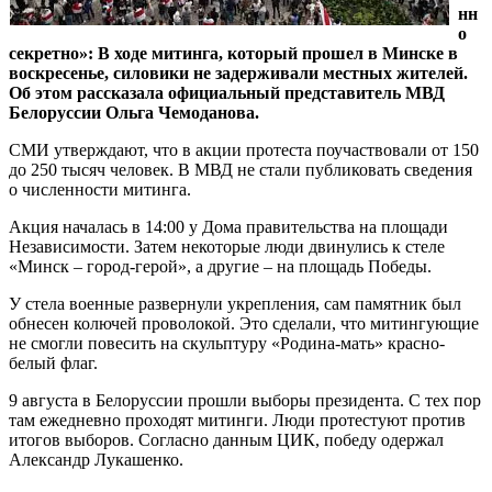
нн
о
секретно»: В ходе митинга, который прошел в Минске в
воскресенье, силовики не задерживали местных жителей.
Об этом рассказала официальный представитель МВД
Белоруссии Ольга Чемоданова.
СМИ утверждают, что в акции протеста поучаствовали от 150
до 250 тысяч человек. В МВД не стали публиковать сведения
о численности митинга.
Акция началась в 14:00 у Дома правительства на площади
Независимости. Затем некоторые люди двинулись к стеле
«Минск – город-герой», а другие – на площадь Победы.
У стела военные развернули укрепления, сам памятник был
обнесен колючей проволокой. Это сделали, что митингующие
не смогли повесить на скульптуру «Родина-мать» красно-
белый флаг.
9 августа в Белоруссии прошли выборы президента. С тех пор
там ежедневно проходят митинги. Люди протестуют против
итогов выборов. Согласно данным ЦИК, победу одержал
Александр Лукашенко.