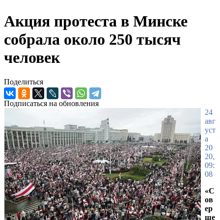
Акция протеста в Минске
собрала около 250 тысяч
человек
Поделиться
Подписаться на обновления
24
авг
уст
а
20
20,
09:
08
«С
ов
ер
ше