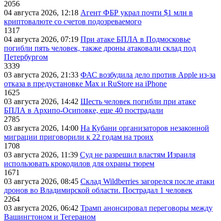
2056
04 августа 2026, 12:18
Агент ФБР украл почти $1 млн в
криптовалюте со счетов подозреваемого
1317
04 августа 2026, 07:19
При атаке БПЛА в Подмосковье
погибли пять человек, также дроны атаковали склад под
Петербургом
3339
03 августа 2026, 21:33
ФАС возбудила дело против Apple из-за
отказа в предустановке Max и RuStore на iPhone
1625
03 августа 2026, 14:42
Шесть человек погибли при атаке
БПЛА в Архипо-Осиповке, еще 40 пострадали
2785
03 августа 2026, 14:00
На Кубани организаторов незаконной
миграции приговорили к 22 годам на троих
1708
03 августа 2026, 11:39
Суд не разрешил властям Израиля
использовать крокодилов для охраны тюрем
1671
03 августа 2026, 08:45
Склад Wildberries загорелся после атаки
дронов во Владимирской области. Пострадал 1 человек
2264
03 августа 2026, 06:42
Трамп анонсировал переговоры между
Вашингтоном и Тегераном