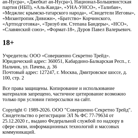
ан-Нусра», «Джебхат ан-Нусра»), Национал-Большевистская
партия (НБП), «Аль-Каида», «УНА-УНСО», «Талибан»,
«Меджлис крымско-татарского народа», «Свидетели Иеговы»,
«Мизантропик Дивижн», «Братство» Корчинского,
«Артподготовка», «Тризуб им. Степана Бандеры», «НСО»,
«Славянский союз», «Формат-18», Дуров Павел Валерьевич.
18+
Учредитель: ООО «Совершенно Секретно Трейд».
Юридический адрес: 360051, Кабардино-Балкарская Респ., г.
Нальчик, ул. Пачева, д. 36
Почтовый адрес: 127247, г. Москва, Дмитровское шоссе, д.
100, стр. 2
Все права защищены. Копирование и использование
материалов запрещено, частичное цитирование возможно
только при условии гиперссылки на сайт.
Copyright © 1989-2026. ООО "Совершенно Секретно Трейд".
Свидетельство о регистрации ЭЛ № ФС 77-79634 от
25.12.2020 г., выдано Федеральной службой по надзору в
сфере связи, информационных технологий и массовых
коммуникаций.