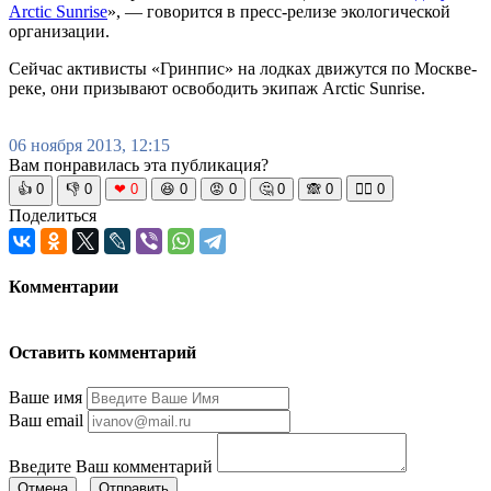
Arctic Sunrise
», — говорится в пресс-релизе экологической
организации.
Сейчас активисты «Гринпис» на лодках движутся по Москве-
реке, они призывают освободить экипаж Arctic Sunrise.
06 ноября 2013, 12:15
Вам понравилась эта публикация?
👍
0
👎
0
❤
0
😆
0
😡
0
🤔
0
🙈
0
🧘‍♀️
0
Поделиться
Комментарии
Оставить комментарий
Ваше имя
Ваш email
Введите Ваш комментарий
Отмена
Отправить