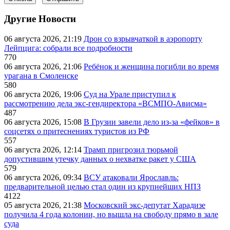
Другие Новости
06 августа 2026, 21:19
Дрон со взрывчаткой в аэропорту
Лейпцига: собрали все подробности
770
06 августа 2026, 21:06
Ребёнок и женщина погибли во время
урагана в Смоленске
580
06 августа 2026, 19:06
Суд на Урале приступил к
рассмотрению дела экс-гендиректора «ВСМПО-Ависма»
487
06 августа 2026, 15:08
В Грузии завели дело из-за «фейков» в
соцсетях о притеснениях туристов из РФ
557
06 августа 2026, 12:14
Трамп пригрозил тюрьмой
допустившим утечку данных о нехватке ракет у США
579
06 августа 2026, 09:34
ВСУ атаковали Ярославль:
предварительной целью стал один из крупнейших НПЗ
4122
05 августа 2026, 21:38
Московский экс-депутат Харадизе
получила 4 года колонии, но вышла на свободу прямо в зале
суда