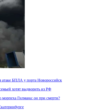
я атаке БПЛА у порта Новороссийск
семьей хотят выдворить из РФ
морпеха Гилмана: он при смерти?
 Екатеринбурге