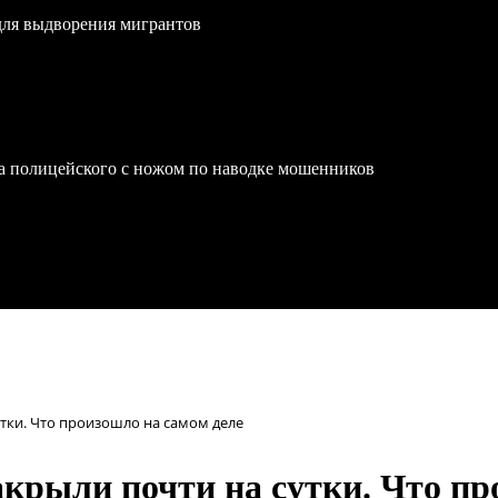
для выдворения мигрантов
на полицейского с ножом по наводке мошенников
утки. Что произошло на самом деле
акрыли почти на сутки. Что пр