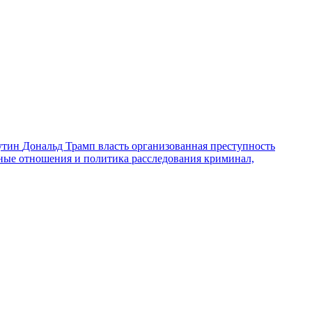
утин
Дональд Трамп
власть
организованная преступность
ные отношения и политика
расследования
криминал,