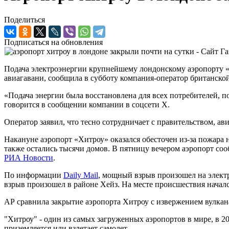
Поделиться
Подписаться на обновления
Подача электроэнергии крупнейшему лондонскому аэропорту «
авиагавани, сообщила в субботу компания-оператор британской 
«Подача энергии была восстановлена для всех потребителей, п
говорится в сообщении компании в соцсети X.
Оператор заявил, что тесно сотрудничает с правительством, 
Накануне аэропорт «Хитроу» оказался обесточен из-за пожара 
также остались тысячи домов. В пятницу вечером аэропорт соо
РИА Новости
.
По информации
Daily Mail
, мощный взрыв произошел на электр
взрыв произошел в районе Хейз. На месте происшествия начал
АР сравнила закрытие аэропорта Хитроу с извержением вулкана
"Хитроу" - один из самых загруженных аэропортов в мире, в 2
приземляется или взлетает самолет.