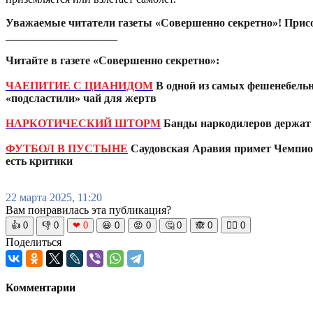
Уважаемые читатели газеты «Совершенно секретно»! Прис
____________________
Читайте в газете «Совершенно секретно»:
ЧАЕПИТИЕ С ЦИАНИДОМ
В одной из самых фешенебель
«подсластили» чай для жертв
НАРКОТИЧЕСКИЙ ШТОРМ
Банды наркодилеров держат 
ФУТБОЛ В ПУСТЫНЕ
Саудовская Аравия примет Чемпиона
есть критики
22 марта 2025, 11:20
Вам понравилась эта публикация?
👍
0
👎
0
❤
0
😆
0
😡
0
🤔
0
🙈
0
🧘‍♀️
0
Поделиться
Комментарии