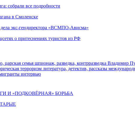
га: собрали все подробности
агана в Смоленске
ю дела экс-гендиректора «ВСМПО-Ависма»
оцсетях о притеснениях туристов из РФ
о, царская семья
шпионаж, разведка, контрразведка
Владимир П
торическая
терроризм
литература, детектив, рассказы
международ
 мигранты
интервью
ИГИ И «ПОДКОВЁРНАЯ» БОРЬБА
СТАРЫЕ