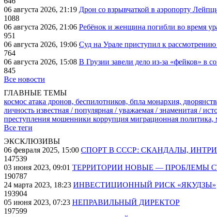
646
06 августа 2026, 21:19
Дрон со взрывчаткой в аэропорту Лейпци
1088
06 августа 2026, 21:06
Ребёнок и женщина погибли во время ур
951
06 августа 2026, 19:06
Суд на Урале приступил к рассмотрени
764
06 августа 2026, 15:08
В Грузии завели дело из-за «фейков» в с
845
Все новости
ГЛАВНЫЕ ТЕМЫ
космос
атака дронов, беспилотников, бпла
монархия, дворянств
личность известная / популярная / уважаемая / знаменитая / ис
преступления
мошенники
коррупция
миграционная политика,
Все теги
ЭКСКЛЮЗИВЫ
06 февраля 2025, 15:00
СПОРТ В СССР: СКАНДАЛЫ, ИНТР
147539
03 июня 2023, 09:01
ТЕРРИТОРИИ НОВЫЕ — ПРОБЛЕМЫ 
190787
24 марта 2023, 18:23
ИНВЕСТИЦИОННЫЙ РИСК «ЯКУДЗЫ»
193904
05 июня 2023, 07:23
НЕПРАВИЛЬНЫЙ ДИРЕКТОР
197599