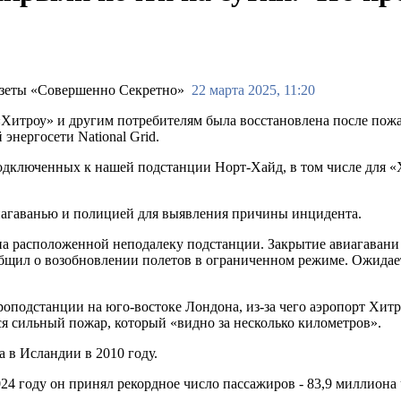
22 марта 2025, 11:20
Хитроу» и другим потребителям была восстановлена после пожа
энергосети National Grid.
одключенных к нашей подстанции Норт-Хайд, в том числе для «Х
авиагаванью и полицией для выявления причины инцидента.
на расположенной неподалеку подстанции. Закрытие авиагавани з
бщил о возобновлении полетов в ограниченном режиме. Ожидаетс
оподстанции на юго-востоке Лондона, из-за чего аэропорт Хитро
ся сильный пожар, который «видно за несколько километров».
 в Исландии в 2010 году.
024 году он принял рекордное число пассажиров - 83,9 миллиона