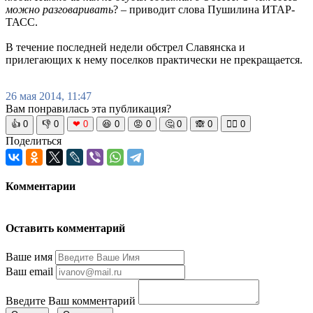
можно разговаривать
? – приводит слова Пушилина ИТАР-
ТАСС.
В течение последней недели обстрел Славянска и
прилегающих к нему поселков практически не прекращается.
26 мая 2014, 11:47
Вам понравилась эта публикация?
👍
0
👎
0
❤
0
😆
0
😡
0
🤔
0
🙈
0
🧘‍♀️
0
Поделиться
Комментарии
Оставить комментарий
Ваше имя
Ваш email
Введите Ваш комментарий