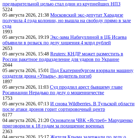
предварительной целью стал один из крупнейших НПЗ
5224
05 августа 2026, 21:38
Московский экс-депутат Харадизе
получила 4 года колонии, но вышла на свободу прямо в зале
суда
1993
05 августа 2026, 19:19
Экс-зама Набиуллиной в ЦБ Исаева
объявили в розыск по делу хищения 4 млрд рублей
2653
05 августа 2026, 15:48
Reuters: КНДР может разместить в
России ракетное подразделение для ударов по Украине
2044
05 августа 2026, 15:01
Под Екатеринбургом взорвали машину
создателя дрона «Упырь», водитель погиб
1897
05 августа 2026, 11:03
Суд продлил арест бывшему главе
Росавиации Нерадько по делу о мошенничестве
1753
05 августа 2026, 07:13
И снова Wildberries. В Тульской области
после атаки дронов горит сортировочный центр
6177
04 августа 2026, 21:20
Основателя ЧВК «Ястреб» Марущенко
приговорили к 18 годам за похищение военных
2363
04 августа 2026, 15:17
Жителя Крыма задержали по делу о