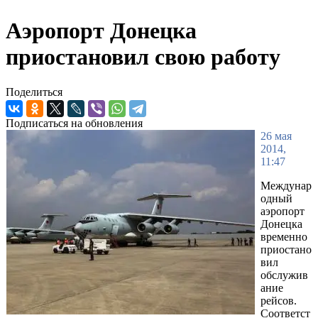
Аэропорт Донецка
приостановил свою работу
Поделиться
Подписаться на обновления
26 мая
2014,
11:47
Междунар
одный
аэропорт
Донецка
временно
приостано
вил
обслужив
ание
рейсов.
Соответст