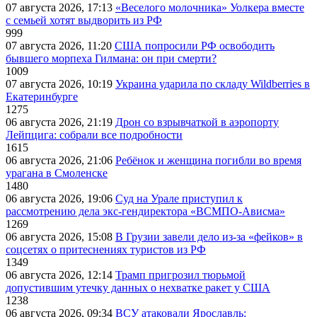
07 августа 2026, 17:13
«Веселого молочника» Уолкера вместе
с семьей хотят выдворить из РФ
999
07 августа 2026, 11:20
США попросили РФ освободить
бывшего морпеха Гилмана: он при смерти?
1009
07 августа 2026, 10:19
Украина ударила по складу Wildberries в
Екатеринбурге
1275
06 августа 2026, 21:19
Дрон со взрывчаткой в аэропорту
Лейпцига: собрали все подробности
1615
06 августа 2026, 21:06
Ребёнок и женщина погибли во время
урагана в Смоленске
1480
06 августа 2026, 19:06
Суд на Урале приступил к
рассмотрению дела экс-гендиректора «ВСМПО-Ависма»
1269
06 августа 2026, 15:08
В Грузии завели дело из-за «фейков» в
соцсетях о притеснениях туристов из РФ
1349
06 августа 2026, 12:14
Трамп пригрозил тюрьмой
допустившим утечку данных о нехватке ракет у США
1238
06 августа 2026, 09:34
ВСУ атаковали Ярославль: