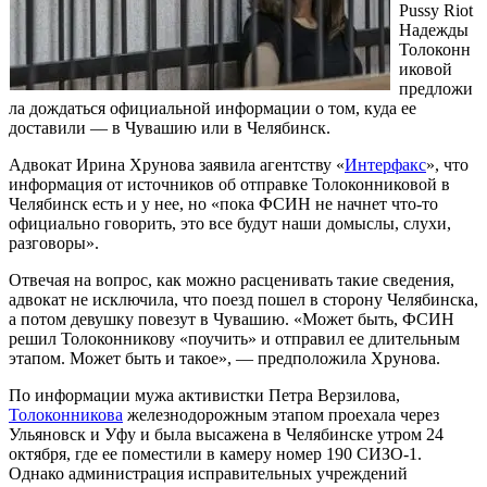
Pussy Riot
Надежды
Толоконн
иковой
предложи
ла дождаться официальной информации о том, куда ее
доставили — в Чувашию или в Челябинск.
Адвокат Ирина Хрунова заявила агентству «
Интерфакс
», что
информация от источников об отправке Толоконниковой в
Челябинск есть и у нее, но «пока ФСИН не начнет что-то
официально говорить, это все будут наши домыслы, слухи,
разговоры».
Отвечая на вопрос, как можно расценивать такие сведения,
адвокат не исключила, что поезд пошел в сторону Челябинска,
а потом девушку повезут в Чувашию. «Может быть, ФСИН
решил Толоконникову «поучить» и отправил ее длительным
этапом. Может быть и такое», — предположила Хрунова.
По информации мужа активистки Петра Верзилова,
Толоконникова
железнодорожным этапом проехала через
Ульяновск и Уфу и была высажена в Челябинске утром 24
октября, где ее поместили в камеру номер 190 СИЗО-1.
Однако администрация исправительных учреждений