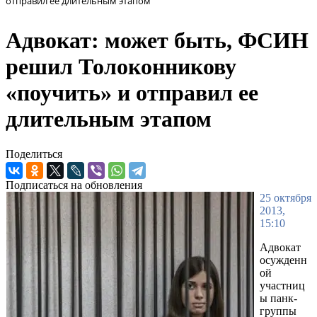
отправил ее длительным этапом
Адвокат: может быть, ФСИН
решил Толоконникову
«поучить» и отправил ее
длительным этапом
Поделиться
Подписаться на обновления
25 октября
2013,
15:10
Адвокат
осужденн
ой
участниц
ы панк-
группы