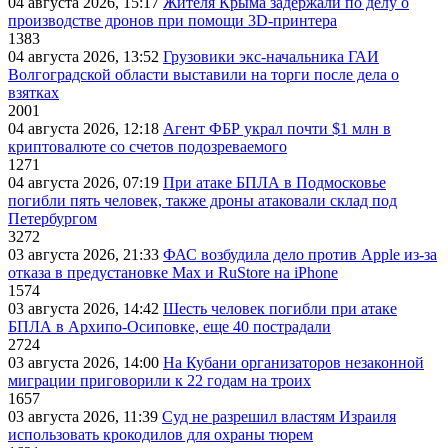
04 августа 2026, 15:17
Жителя Крыма задержали по делу о
производстве дронов при помощи 3D‑принтера
1383
04 августа 2026, 13:52
Грузовики экс-начальника ГАИ
Волгоградской области выставили на торги после дела о
взятках
2001
04 августа 2026, 12:18
Агент ФБР украл почти $1 млн в
криптовалюте со счетов подозреваемого
1271
04 августа 2026, 07:19
При атаке БПЛА в Подмосковье
погибли пять человек, также дроны атаковали склад под
Петербургом
3272
03 августа 2026, 21:33
ФАС возбудила дело против Apple из-за
отказа в предустановке Max и RuStore на iPhone
1574
03 августа 2026, 14:42
Шесть человек погибли при атаке
БПЛА в Архипо-Осиповке, еще 40 пострадали
2724
03 августа 2026, 14:00
На Кубани организаторов незаконной
миграции приговорили к 22 годам на троих
1657
03 августа 2026, 11:39
Суд не разрешил властям Израиля
использовать крокодилов для охраны тюрем