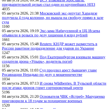
06 августа 2026, 09:34
ВСУ атаковали Ярославль:
предварительной целью стал один из крупнейших НПЗ
4035
05 августа 2026, 21:38
Московский экс-депутат Харадизе
получила 4 года колонии, но вышла на свободу прямо в зале
суда
1160
05 августа 2026, 19:19
Экс-зама Набиуллиной в ЦБ Исаева
объявили в розыск по делу хищения 4 млрд рублей
1661
05 августа 2026, 15:48
Reuters: КНДР может разместить в
России ракетное подразделение для ударов по Украине
1247
05 августа 2026, 15:01
Под Екатеринбургом взорвали машину
создателя дрона «Упырь», водитель погиб
1156
05 августа 2026, 11:03
Суд продлил арест бывшему главе
Росавиации Нерадько по делу о мошенничестве
1034
05 августа 2026, 07:13
И снова Wildberries. В Тульской области
после атаки дронов горит сортировочный центр
5196
04 августа 2026, 21:20
Основателя ЧВК «Ястреб» Марущенко
приговорили к 18 годам за похищение военных
1520