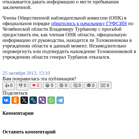
отказывается давать информацию о месте пребывания
заключенной.
Члены Общественной наблюдательной комиссии (ОНК) в
официальном порядке
обратились к начальнику ГУФСИН
по
Челябинской области Владимиру Турбанову с просьбой
предоставить им, как членам ОНК области, официальную
информацию от руководства, находится ли Толоконникова в
учреждениях области в данный момент. Незамедлительно
опровергнуть или подтвердить нахождение Толоконниковой в
учреждениях области генерал Турбанов отказался.
25 октября 2013, 15:10
Вам понравилась эта публикация?
👍
0
👎
0
❤
0
😆
0
😡
0
🤔
0
🙈
0
🧘‍♀️
0
Поделиться
Комментарии
Оставить комментарий