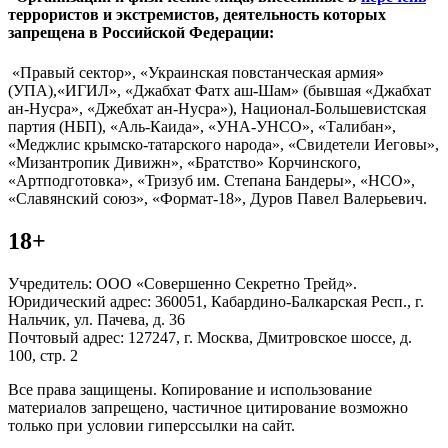
террористов и экстремистов, деятельность которых
запрещена в Российской Федерации:
«Правый сектор», «Украинская повстанческая армия»
(УПА),«ИГИЛ», «Джабхат Фатх аш-Шам» (бывшая «Джабхат
ан-Нусра», «Джебхат ан-Нусра»), Национал-Большевистская
партия (НБП), «Аль-Каида», «УНА-УНСО», «Талибан»,
«Меджлис крымско-татарского народа», «Свидетели Иеговы»,
«Мизантропик Дивижн», «Братство» Корчинского,
«Артподготовка», «Тризуб им. Степана Бандеры», «НСО»,
«Славянский союз», «Формат-18», Дуров Павел Валерьевич.
18+
Учредитель: ООО «Совершенно Секретно Трейд».
Юридический адрес: 360051, Кабардино-Балкарская Респ., г.
Нальчик, ул. Пачева, д. 36
Почтовый адрес: 127247, г. Москва, Дмитровское шоссе, д.
100, стр. 2
Все права защищены. Копирование и использование
материалов запрещено, частичное цитирование возможно
только при условии гиперссылки на сайт.