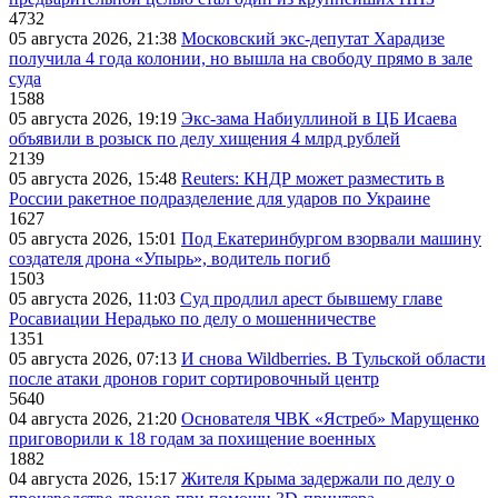
4732
05 августа 2026, 21:38
Московский экс-депутат Харадизе
получила 4 года колонии, но вышла на свободу прямо в зале
суда
1588
05 августа 2026, 19:19
Экс-зама Набиуллиной в ЦБ Исаева
объявили в розыск по делу хищения 4 млрд рублей
2139
05 августа 2026, 15:48
Reuters: КНДР может разместить в
России ракетное подразделение для ударов по Украине
1627
05 августа 2026, 15:01
Под Екатеринбургом взорвали машину
создателя дрона «Упырь», водитель погиб
1503
05 августа 2026, 11:03
Суд продлил арест бывшему главе
Росавиации Нерадько по делу о мошенничестве
1351
05 августа 2026, 07:13
И снова Wildberries. В Тульской области
после атаки дронов горит сортировочный центр
5640
04 августа 2026, 21:20
Основателя ЧВК «Ястреб» Марущенко
приговорили к 18 годам за похищение военных
1882
04 августа 2026, 15:17
Жителя Крыма задержали по делу о