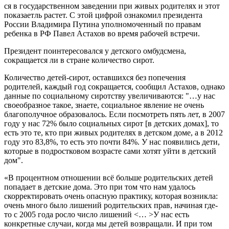
ся в государственном заведении при живых родителях и этот
показаетль растет. С этой цифрой ознакомил президента
России Владимира Путина уполномоченный по правам
ребенка в РФ Павел Астахов во время рабочей встречи.
Президент поинтересовался у детского омбудсмена,
сокращается ли в стране количество сирот.
Количество детей-сирот, оставшихся без попечения
родителей, каждый год сокращается, сообщил Астахов, однако
данные по социальному сиротству увеличиваются: "…у нас
своеобразное такое, знаете, социальное явление не очень
благополучное образовалось. Если посмотреть пять лет, в 2007
году у нас 72% было социальных сирот [в детских домах], то
есть это те, кто при живых родителях в детском доме, а в 2012
году это 83,8%, то есть это почти 84%. У нас появились дети,
которые в подростковом возрасте сами хотят уйти в детский
дом".
«В процентном отношении всё больше родительских детей
попадает в детские дома. Это при том что нам удалось
скорректировать очень опасную практику, которая возникла:
очень много было лишений родительских прав, начиная где-
то с 2005 года росло число лишений <… >У нас есть
конкретные случаи, когда мы детей возвращали. И при том