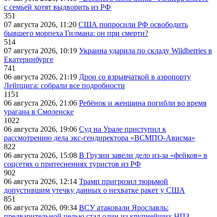
с семьей хотят выдворить из РФ
351
07 августа 2026, 11:20
США попросили РФ освободить
бывшего морпеха Гилмана: он при смерти?
514
07 августа 2026, 10:19
Украина ударила по складу Wildberries в
Екатеринбурге
741
06 августа 2026, 21:19
Дрон со взрывчаткой в аэропорту
Лейпцига: собрали все подробности
1151
06 августа 2026, 21:06
Ребёнок и женщина погибли во время
урагана в Смоленске
1022
06 августа 2026, 19:06
Суд на Урале приступил к
рассмотрению дела экс-гендиректора «ВСМПО-Ависма»
822
06 августа 2026, 15:08
В Грузии завели дело из-за «фейков» в
соцсетях о притеснениях туристов из РФ
902
06 августа 2026, 12:14
Трамп пригрозил тюрьмой
допустившим утечку данных о нехватке ракет у США
851
06 августа 2026, 09:34
ВСУ атаковали Ярославль:
предварительной целью стал один из крупнейших НПЗ