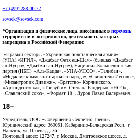
+7 (499) 288-00-72
sovsek@sovsek.com
*Организации и физические лица, внесённные в
перечень
террористов и экстремистов, деятельность которых
запрещена в Российской Федерации:
«Правый сектор», «Украинская повстанческая армия»
(УПА),«ИГИЛ», «Джабхат Фатх аш-Шам» (бывшая «Джабхат
ан-Нусра», «Джебхат ан-Нусра»), Национал-Большевистская
партия (НБП), «Аль-Каида», «УНА-УНСО», «Талибан»,
«Меджлис крымско-татарского народа», «Свидетели Иеговы»,
«Мизантропик Дивижн», «Братство» Корчинского,
«Артподготовка», «Тризуб им. Степана Бандеры», «НСО»,
«Славянский союз», «Формат-18», Дуров Павел Валерьевич.
18+
Учредитель: ООО «Совершенно Секретно Трейд».
Юридический адрес: 360051, Кабардино-Балкарская Респ., г.
Нальчик, ул. Пачева, д. 36
Почтовый адрес: 127247, г. Москва, Дмитровское шоссе, д.