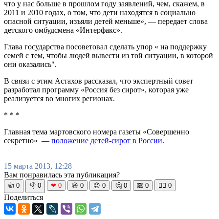
что у нас больше в прошлом году заявлений, чем, скажем, в
2011 и 2010 годах, о том, что дети находятся в социально
опасной ситуации, изъяли детей меньше», — передает слова
детского омбудсмена «Интерфакс».
Глава государства посоветовал сделать упор « на поддержку
семей с тем, чтобы людей вывести из той ситуации, в которой
они оказались".
В связи с этим Астахов рассказал, что экспертный совет
разработал программу «Россия без сирот», которая уже
реализуется во многих регионах.
* * *
Главная тема мартовского номера газеты «Совершенно
секретно» —
положение детей-сирот в России
.
15 марта 2013, 12:28
Вам понравилась эта публикация?
👍
0
👎
0
❤
0
😆
0
😡
0
🤔
0
🙈
0
🧘‍♀️
0
Поделиться