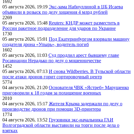
1692
05 августа 2026, 19:19
Экс-зама Набиуллиной в ЦБ Исаева
объявили в розыск по делу хищения 4 млрд рублей
2269
05 августа 2026, 15:48
Reuters: КНДР может разместить в
России ракетное подразделение для ударов по Украине
1730
05 августа 2026, 15:01
Под Екатеринбургом взорвали машину
создателя дрона «Упырь», водитель погиб
1602
05 августа 2026, 11:03
Суд продлил арест бывшему главе
Росавиации Нерадько по делу о мошенничестве
1452
05 августа 2026, 07:13
И снова Wildberries. В Тульской области
после атаки дронов горит сортировочный центр
5774
04 августа 2026, 21:20
Основателя ЧВК «Ястреб» Марущенко
приговорили к 18 годам за похищение военных
2010
04 августа 2026, 15:17
Жителя Крыма задержали по делу о
производстве дронов при помощи 3D‑принтера
1774
04 августа 2026, 13:52
Грузовики экс-начальника ГАИ
Волгоградской области выставили на торги после дела о
взятках