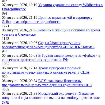
643
07 августа 2026, 10:19
Украина ударила по складу Wildberries в
Екатеринбурге
891
06 августа 2026, 21:19
Дрон со взрывчаткой в аэропорту
Лейпцига: собрали все подробности
1271
06 августа 2026, 21:06
Ребёнок и женщина погибли во время
урагана в Смоленске
1142
06 августа 2026, 19:06
Суд на Урале приступил к
рассмотрению дела экс-гендиректора «ВСМПО-Ависма»
944
06 августа 2026, 15:08
В Грузии завели дело из-за «фейков» в
соцсетях о притеснениях туристов из РФ
1032
06 августа 2026, 12:14
Трамп пригрозил тюрьмой
допустившим утечку данных о нехватке ракет у США
960
06 августа 2026, 09:34
ВСУ атаковали Ярославль:
предварительной целью стал один из крупнейших НПЗ
4859
05 августа 2026, 21:38
Московский экс-депутат Харадизе
получила 4 года колонии, но вышла на свободу прямо в зале
суда