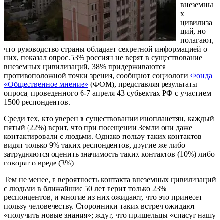
внеземны
х
цивилиза
ций, но
полагают,
что руководство страны обладает секретной информацией о
них, показал опрос.53% россиян не верят в существование
внеземных цивилизаций, 38% придерживаются
противоположной точки зрения, сообщают социологи
Фонда
«Общественное мнение»
(ФОМ), представляя результаты
опроса, проведенного 6-7 апреля 43 субъектах РФ с участием
1500 респондентов.
Среди тех, кто уверен в существовании инопланетян, каждый
пятый (22%) верит, что при посещении Земли они даже
контактировали с людьми. Однако пользу таких контактов
видят только 9% таких респондентов, другие же либо
затрудняются оценить значимость таких контактов (10%) либо
говорят о вреде (3%).
Тем не менее, в вероятность контакта внеземных цивилизаций
с людьми в ближайшие 50 лет верит только 23%
респондентов, и многие из них ожидают, что это принесет
пользу человечеству. Сторонники таких встреч ожидают
«получить новые знания»; ждут, что пришельцы «спасут нашу