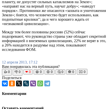
планету, не допустят сильных катаклизмов на Земле»;
«направят нас на верный путь, научат добру»; «наведут
порядок». Противники же опасаются «захвата и уничтожения
Земли»; боятся, что человечество будет использовано, как
подопытные кролики"; да и чего хорошего ждать от
«незнакомой цивилизации».
Между тем более половины россиян (52%) сейчас
подозревают, что руководство страны уже обладает секретной
информацией о внеземных цивилизациях, 22% не верят в это,
а 26% находится в раздумье над этим, показывают
исследования ФОМ.
12 апреля 2013, 17:12
Вам понравилась эта публикация?
👍
0
👎
0
❤
0
😆
0
😡
0
🤔
0
🙈
0
🧘‍♀️
0
Поделиться
Комментарии
Оставить комментарий