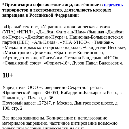
*Организации и физические лица, внесённные в
перечень
террористов и экстремистов, деятельность которых
запрещена в Российской Федерации:
«Правый сектор», «Украинская повстанческая армия»
(УПА),«ИГИЛ», «Джабхат Фатх аш-Шам» (бывшая «Джабхат
ан-Нусра», «Джебхат ан-Нусра»), Национал-Большевистская
партия (НБП), «Аль-Каида», «УНА-УНСО», «Талибан»,
«Меджлис крымско-татарского народа», «Свидетели Иеговы»,
«Мизантропик Дивижн», «Братство» Корчинского,
«Артподготовка», «Тризуб им. Степана Бандеры», «НСО»,
«Славянский союз», «Формат-18», Дуров Павел Валерьевич.
18+
Учредитель: ООО «Совершенно Секретно Трейд».
Юридический адрес: 360051, Кабардино-Балкарская Респ., г.
Нальчик, ул. Пачева, д. 36
Почтовый адрес: 127247, г. Москва, Дмитровское шоссе, д.
100, стр. 2
Все права защищены. Копирование и использование
материалов запрещено, частичное цитирование возможно
только при условии гиперссылки на сайт.