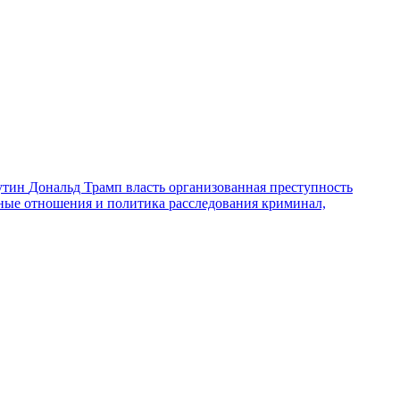
утин
Дональд Трамп
власть
организованная преступность
ные отношения и политика
расследования
криминал,