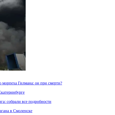
морпеха Гилмана: он при смерти?
 Екатеринбурге
га: собрали все подробности
агана в Смоленске