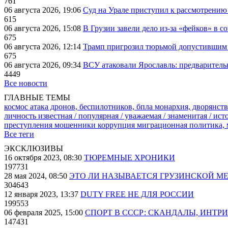
761
06 августа 2026, 19:06
Суд на Урале приступил к рассмотрени
615
06 августа 2026, 15:08
В Грузии завели дело из-за «фейков» в с
675
06 августа 2026, 12:14
Трамп пригрозил тюрьмой допустившим 
675
06 августа 2026, 09:34
ВСУ атаковали Ярославль: предварител
4449
Все новости
ГЛАВНЫЕ ТЕМЫ
космос
атака дронов, беспилотников, бпла
монархия, дворянств
личность известная / популярная / уважаемая / знаменитая / ис
преступления
мошенники
коррупция
миграционная политика,
Все теги
ЭКСКЛЮЗИВЫ
16 октября 2023, 08:30
ТЮРЕМНЫЕ ХРОНИКИ
197731
28 мая 2024, 08:50
ЭТО ЛИ НАЗЫВАЕТСЯ ГРУЗИНСКОЙ М
304643
12 января 2023, 13:37
DUTY FREE НЕ ДЛЯ РОССИИ
199553
06 февраля 2025, 15:00
СПОРТ В СССР: СКАНДАЛЫ, ИНТР
147431