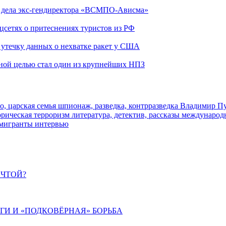
ю дела экс-гендиректора «ВСМПО-Ависма»
оцсетях о притеснениях туристов из РФ
утечку данных о нехватке ракет у США
ьной целью стал один из крупнейших НПЗ
о, царская семья
шпионаж, разведка, контрразведка
Владимир П
торическая
терроризм
литература, детектив, рассказы
международ
 мигранты
интервью
ЕЧТОЙ?
ИГИ И «ПОДКОВЁРНАЯ» БОРЬБА