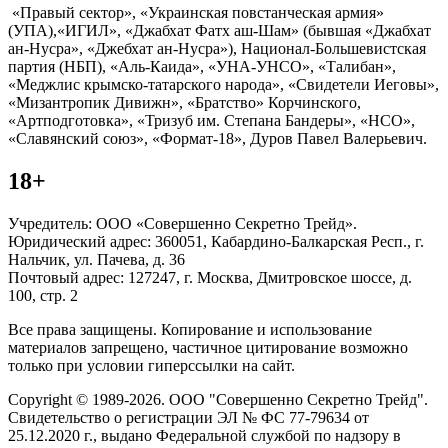
«Правый сектор», «Украинская повстанческая армия»
(УПА),«ИГИЛ», «Джабхат Фатх аш-Шам» (бывшая «Джабхат
ан-Нусра», «Джебхат ан-Нусра»), Национал-Большевистская
партия (НБП), «Аль-Каида», «УНА-УНСО», «Талибан»,
«Меджлис крымско-татарского народа», «Свидетели Иеговы»,
«Мизантропик Дивижн», «Братство» Корчинского,
«Артподготовка», «Тризуб им. Степана Бандеры», «НСО»,
«Славянский союз», «Формат-18», Дуров Павел Валерьевич.
18+
Учредитель: ООО «Совершенно Секретно Трейд».
Юридический адрес: 360051, Кабардино-Балкарская Респ., г.
Нальчик, ул. Пачева, д. 36
Почтовый адрес: 127247, г. Москва, Дмитровское шоссе, д.
100, стр. 2
Все права защищены. Копирование и использование
материалов запрещено, частичное цитирование возможно
только при условии гиперссылки на сайт.
Copyright © 1989-2026. ООО "Совершенно Секретно Трейд".
Свидетельство о регистрации ЭЛ № ФС 77-79634 от
25.12.2020 г., выдано Федеральной службой по надзору в