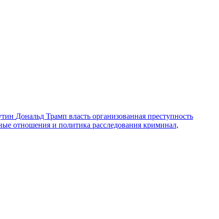
утин
Дональд Трамп
власть
организованная преступность
ные отношения и политика
расследования
криминал,