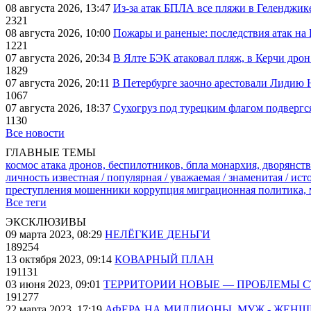
08 августа 2026, 13:47
Из-за атак БПЛА все пляжи в Геленджик
2321
08 августа 2026, 10:00
Пожары и раненые: последствия атак на
1221
07 августа 2026, 20:34
В Ялте БЭК атаковал пляж, в Керчи дрон
1829
07 августа 2026, 20:11
В Петербурге заочно арестовали Лидию 
1067
07 августа 2026, 18:37
Сухогруз под турецким флагом подвергс
1130
Все новости
ГЛАВНЫЕ ТЕМЫ
космос
атака дронов, беспилотников, бпла
монархия, дворянств
личность известная / популярная / уважаемая / знаменитая / ис
преступления
мошенники
коррупция
миграционная политика,
Все теги
ЭКСКЛЮЗИВЫ
09 марта 2023, 08:29
НЕЛЁГКИЕ ДЕНЬГИ
189254
13 октября 2023, 09:14
КОВАРНЫЙ ПЛАН
191131
03 июня 2023, 09:01
ТЕРРИТОРИИ НОВЫЕ — ПРОБЛЕМЫ 
191277
22 марта 2023, 17:19
АФЕРА НА МИЛЛИОНЫ. МУЖ - ЖЕН