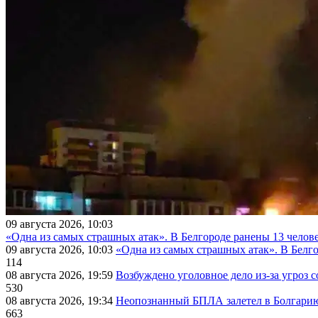
09 августа 2026, 10:03
«Одна из самых страшных атак». В Белгороде ранены 13 челове
09 августа 2026, 10:03
«Одна из самых страшных атак». В Белго
114
08 августа 2026, 19:59
Возбуждено уголовное дело из-за угроз 
530
08 августа 2026, 19:34
Неопознанный БПЛА залетел в Болгарию 
663