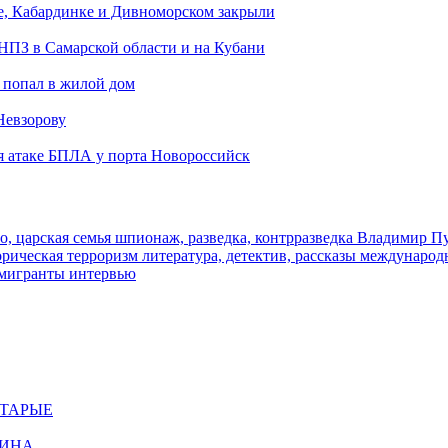
е, Кабардинке и Дивноморском закрыли
 НПЗ в Самарской области и на Кубани
 попал в жилой дом
Невзорову
я атаке БПЛА у порта Новороссийск
о, царская семья
шпионаж, разведка, контрразведка
Владимир П
торическая
терроризм
литература, детектив, рассказы
международ
 мигранты
интервью
СТАРЫЕ
ЩИНА