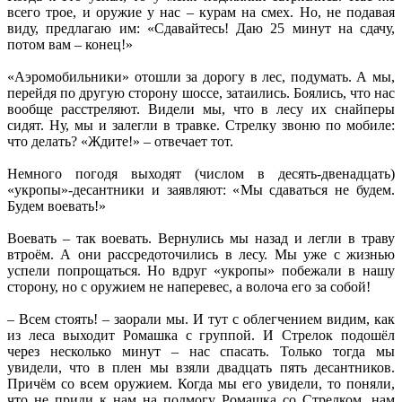
всего трое, и оружие у нас – курам на смех. Но, не подавая
виду, предлагаю им: «Сдавайтесь! Даю 25 минут на сдачу,
потом вам – конец!»
«Аэромобильники» отошли за дорогу в лес, подумать. А мы,
перейдя по другую сторону шоссе, затаились. Боялись, что нас
вообще расстреляют. Видели мы, что в лесу их снайперы
сидят. Ну, мы и залегли в травке. Стрелку звоню по мобиле:
что делать? «Ждите!» – отвечает тот.
Немного погодя выходят (числом в десять-двенадцать)
«укропы»-десантники и заявляют: «Мы сдаваться не будем.
Будем воевать!»
Воевать – так воевать. Вернулись мы назад и легли в траву
втроём. А они рассредоточились в лесу. Мы уже с жизнью
успели попрощаться. Но вдруг «укропы» побежали в нашу
сторону, но с оружием не наперевес, а волоча его за собой!
– Всем стоять! – заорали мы. И тут с облегчением видим, как
из леса выходит Ромашка с группой. И Стрелок подошёл
через несколько минут – нас спасать. Только тогда мы
увидели, что в плен мы взяли двадцать пять десантников.
Причём со всем оружием. Когда мы его увидели, то поняли,
что не приди к нам на подмогу Ромашка со Стрелком, нам