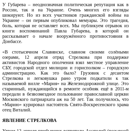
У Губарева – неоднозначная политическая репутация как в
России, так и на Украине. Очень многих его взгляды
шокируют. Но из всех участников гражданской войны на
Украине – он первым опубликовал мемуары. Это трагедия,
боль, которая не оставляет всех. Мы публикуем отрывок из
книги воспоминаний Павла Губарева, в которой он
рассказывает о начале вооружённого противостояния в
Донбассе.
«В стотысячном Славянске, славном своими солёными
озерами, 12 апреля отряд Стрелкова при поддержке
активистов Народного ополчения взял местное управление
СБУ, городской отдел милиции и горисполком – городскую
администрацию. Как это было? Грузовик с десантом
Стрелкова и легковушка рано утром подкатили к так
называемой вилле «Мария» на Железнодорожной улице. Это
старинный, нуждающийся в ремонте особняк ещё в 2011-м
передали в безвозмездное пользование православной церкви
Московского патриархата аж на 50 лет. Так получилось, что
«Марию» курировал настоятель Свято-Воскресенского храма
отец Виталий.
ЯВЛЕНИЕ СТРЕЛКОВА
Утром 12 апреля прибывших встретили Анатолий (позывной