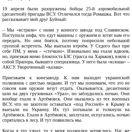
19 апреля были разоружены бойцы 25-й аэромобильной
(десантной) бригады ВСУ. Отличился тогда Ромашка. Вот что
рассказывает мой друг Буйный:
– Мы «встряли» с ними у конного завода под Славянском.
Поступила инфа, что едут машины с оружием и хотят нам его
передать. Но они боятся, поэтому попросили небольшой
группой встретить. Мы выехали втроём. У Седого был при
себе ПМ, у меня – «стечкин». Изначально мы ехали вдвоем,
но, проезжая мимо блокпоста БЗС (трасса на Харьков), взяли с
собой Прапора, бывшего спецназовца. У него была «ксюша» –
АКСУ. Укороченный «калаш».
Приезжаем к конезаводу. К нам выходит украинский
полковник с шестью людьми. И тут мы понимаем, что это не
совсем нам оружие везут отдать. Оказывается, десантники
шли на двух грузовиках «Урал», но заблудились ночью. Они
вообще ехали в Артёмовск. Они оказались из тех военных
ВСУ, что не захотели оставаться «под Россией» в Крыму и
выехали на Украину. Их тут потыкали и толкнули на
Артёмовск. Ехали в Артёмовск, заплутали, испугались, ночью
спрятались в лесу. И тут появились мы.
Когда я это узнал, то у меня поджилки затряслись. Нас же