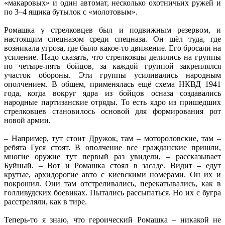
«макаровых» и один автомат, несколько охотничьих ружей и
по 3–4 ящика бутылок с «молотовым».
Ромашка у стрелковцев был и подвижным резервом, и
настоящим спецназом среди спецназа. Он шёл туда, где
возникала угроза, где было какое-то движение. Его бросали на
усиление. Надо сказать, что стрелковцы делились на группы
по четыре-пять бойцов, за каждой группой закреплялся
участок обороны. Эти группы усиливались народным
ополчением. В общем, применялась ещё схема НКВД 1941
года, когда вокруг ядра из бойцов осназа создавались
народные партизанские отряды. То есть ядро из пришедших
стрелковцев становилось основой для формирования рот
новой армии.
– Например, тут стоит Дружок, там – мотороловские, там –
ребята Гуся стоят. В ополчение все гражданские пришли,
многие оружие тут первый раз увидели, – рассказывает
Буйный. – Вот и Ромашка стоял в засаде. Видит – едут
крутые, архидорогие авто с киевскими номерами. Он их и
покрошил. Они там отстреливались, перекатывались, как в
голливудских боевиках. Пытались рассыпаться. Но их с бугра
расстреляли, как в тире.
Теперь-то я знаю, что героический Ромашка – никакой не