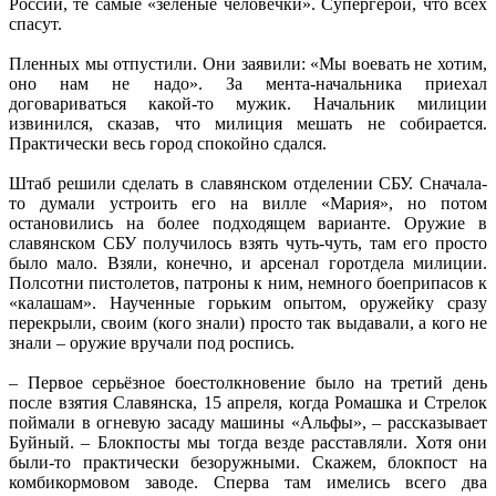
России, те самые «зелёные человечки». Супергерои, что всех
спасут.
Пленных мы отпустили. Они заявили: «Мы воевать не хотим,
оно нам не надо». За мента-начальника приехал
договариваться какой-то мужик. Начальник милиции
извинился, сказав, что милиция мешать не собирается.
Практически весь город спокойно сдался.
Штаб решили сделать в славянском отделении СБУ. Сначала-
то думали устроить его на вилле «Мария», но потом
остановились на более подходящем варианте. Оружие в
славянском СБУ получилось взять чуть-чуть, там его просто
было мало. Взяли, конечно, и арсенал горотдела милиции.
Полсотни пистолетов, патроны к ним, немного боеприпасов к
«калашам». Наученные горьким опытом, оружейку сразу
перекрыли, своим (кого знали) просто так выдавали, а кого не
знали – оружие вручали под роспись.
– Первое серьёзное боестолкновение было на третий день
после взятия Славянска, 15 апреля, когда Ромашка и Стрелок
поймали в огневую засаду машины «Альфы», – рассказывает
Буйный. – Блокпосты мы тогда везде расставляли. Хотя они
были-то практически безоружными. Скажем, блокпост на
комбикормовом заводе. Сперва там имелись всего два