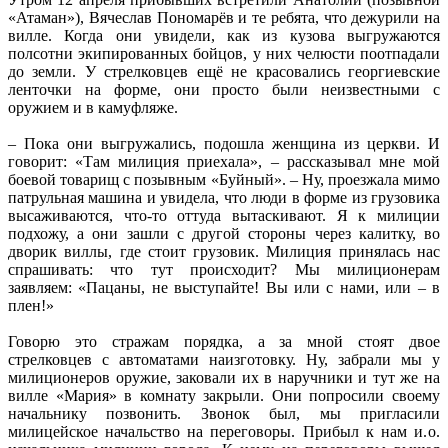
«Атаман»), Вячеслав Пономарёв и те ребята, что дежурили на
вилле. Когда они увидели, как из кузова выгружаются
полсотни экипированных бойцов, у них челюсти поотпадали
до земли. У стрелковцев ещё не красовались георгиевские
ленточки на форме, они просто были неизвестными с
оружием и в камуфляже.
– Пока они выгружались, подошла женщина из церкви. И
говорит: «Там милиция приехала», – рассказывал мне мой
боевой товарищ с позывным «Буйный». – Ну, проезжала мимо
патрульная машина и увидела, что люди в форме из грузовика
высаживаются, что-то оттуда вытаскивают. Я к милиции
подхожу, а они зашли с другой стороны через калитку, во
дворик виллы, где стоит грузовик. Милиция принялась нас
спрашивать: что тут происходит? Мы милиционерам
заявляем: «Пацаны, не выступайте! Вы или с нами, или – в
плен!»
Говорю это стражам порядка, а за мной стоят двое
стрелковцев с автоматами наизготовку. Ну, забрали мы у
милиционеров оружие, заковали их в наручники и тут же на
вилле «Мария» в комнату закрыли. Они попросили своему
начальнику позвонить. Звонок был, мы пригласили
милицейское начальство на переговоры. Прибыл к нам и. о.