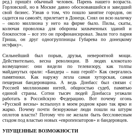
ред.) пришёл обычный человек. Парень нашего возраста.
Горловский, но в Москве давно обосновавшийся и заведший
свой бизнес. Узнав о том, что пошло занятие городов, он
садится на самолёт, прилетает в Донецк. Снял он всю наличку
– около миллиона у него на фирме было. Пилы, скаты,
колючая проволока для обороны захваченных зданий и
блокпостов – все это он профинансировал. Звали того парня
Гриша, он друг одногруппницы Губарева по донецкому
истфаку».
Сильнейший был порыв, друзья, невероятной мощи.
Действительно, весна революции. В людях клокотало
возмущение: они видели по телевизору, как толпы
майданутых орали: «Бандера – наш герой!» Как свергались
памятники. Как наружу лезла самая хуторская, самая
пещерная бандеровщина. А ведь Донбасс был связан с
Россией миллионами нитей, общностью судеб, памятью
единой страны. Сотни тысяч людей Донбасса уезжали
работать в Российскую Федерацию. Вот почему огонь
«Русской весны» вспыхнул в моем родном краю так ярко и
жарко. Почему почти безоружные люди пошли на штурм
оплотов власти? Потому что не желали быть бессловесным
стадом под властью новых «европеизаторов» и бандеровцев.
УПУЩЕННЫЕ ВОЗМОЖНОСТИ