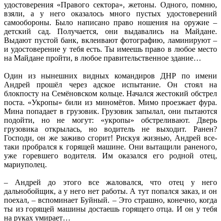
удостоверения «Правого сектора», жетоны. Одного, помню,
взяли, а у него оказалось много пустых удостоверений
самообороны. Было написано право ношения на оружие –
детский сад. Получается, они выдавались на Майдане.
Выдают пустой банк, вклеивают фотографию, ламинируют –
и удостоверение у тебя есть. Ты имеешь право в любое место
на Майдане пройти, в любое правительственное здание…
Один из нынешних видных командиров ДНР по имени
Андрей прошёл через адское испытание. Он стоял на
блокпосту на Семёновском кольце. Начался жестокий обстрел
поста. «Укропы» били из миномётов. Мимо проезжает фура.
Мина попадает в грузовик. Грузовик запылал, они пытаются
подойти, но не могут: «укропы» обстреливают. Дверь
грузовика открылась, но водитель не выходит. Ранен?
Господи, он же заживо сгорит! Рискуя жизнью, Андрей все-
таки пробрался к горящей машине. Они вытащили раненого,
уже горевшего водителя. Им оказался его родной отец,
мариуполец.
– Андрей до этого все жаловался, что отец у него
дальнобойщик, а у него нет работы. А тут попался заказ, и он
поехал, – вспоминает Буйный. – Это страшно, конечно, когда
ты из горящей машины достаешь горящего отца. И он у тебя
на руках умирает…