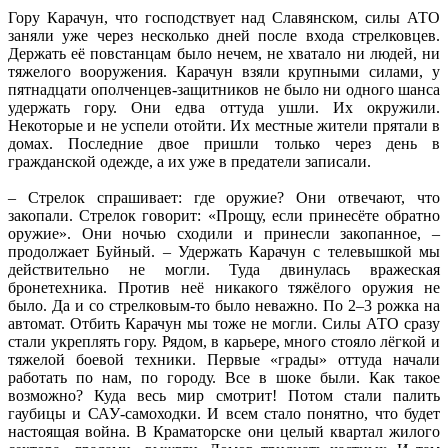
Гору Карачун, что господствует над Славянском, силы АТО
заняли уже через несколько дней после входа стрелковцев.
Держать её повстанцам было нечем, не хватало ни людей, ни
тяжелого вооружения. Карачун взяли крупными силами, у
пятнадцати ополченцев-защитников не было ни одного шанса
удержать гору. Они едва оттуда ушли. Их окружили.
Некоторые и не успели отойти. Их местные жители прятали в
домах. Последние двое пришли только через день в
гражданской одежде, а их уже в предатели записали.
– Стрелок спрашивает: где оружие? Они отвечают, что
закопали. Стрелок говорит: «Прощу, если принесёте обратно
оружие». Они ночью сходили и принесли закопанное, –
продолжает Буйный. – Удержать Карачун с телевышкой мы
действительно не могли. Туда двинулась вражеская
бронетехника. Против неё никакого тяжёлого оружия не
было. Да и со стрелковым-то было неважно. По 2–3 рожка на
автомат. Отбить Карачун мы тоже не могли. Силы АТО сразу
стали укреплять гору. Рядом, в карьере, много стояло лёгкой и
тяжелой боевой техники. Первые «грады» оттуда начали
работать по нам, по городу. Все в шоке были. Как такое
возможно? Куда весь мир смотрит! Потом стали палить
гаубицы и САУ-самоходки. И всем стало понятно, что будет
настоящая война. В Краматорске они целый квартал жилого