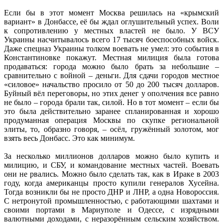
Если бы в этот момент Москва решилась на «крымский
вариант» в Донбассе, её бы ждал оглушительный успех. Воли
к сопротивлению у местных властей не было. У ВСУ
Украины насчитывалось всего 17 тысяч боеспособных войск.
Даже спецназ Украины толком воевать не умел: это события в
Константиновке покажут. Местная милиция была готова
продаваться: города можно было брать за небольшие –
сравнительно с войной – деньги. Для сдачи городов местное
«силовое» начальство просило от 50 до 200 тысяч долларов.
Буйный вёл переговоры, но этих денег у ополчения все равно
не было – города брали так, силой. Но в тот момент – если бы
это была действительно заранее спланированная и хорошо
продуманная операция Москвы по скупке региональной
элиты, то, образно говоря, – осёл, гружённый золотом, мог
взять весь Донбасс. Это как минимум.
За несколько миллионов долларов можно было купить и
милицию, и СБУ, и командование местных частей. Воевать
они не рвались. Можно было сделать так, как в Ираке в 2003
году, когда американцы просто купили генералов Хусейна.
Тогда возникли бы не просто ДНР и ЛНР, а одна Новороссия.
С нетронутой промышленностью, с работающими шахтами и
своими портами в Мариуполе и Одессе, с изрядными
валютными доходами, с неразорённым сельским хозяйством.