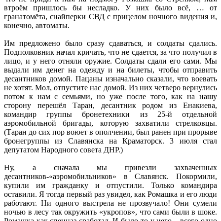
втроём пришлось бы несладко. У них было всё, … от
гранатомёта, снайперки СВД с прицелом ночного видения и,
конечно, автоматы.
Им предложено было сразу сдаваться, и солдаты сдались.
Подполковник начал кричать, что не сдается, за что получил в
лицо, и у него отняли оружие. Солдаты сдали его сами. Мы
выдали им денег на одежду и на билеты, чтобы отправить
десантников домой. Пацаны изначально сказали, что воевать
не хотят. Мол, отпустите нас домой. Из них четверо вернулись
потом к нам с семьями, но уже после того, как на нашу
сторону перешёл Таран, десантник родом из Енакиева,
командир группы бронетехники из 25-й отдельной
аэромобильной бригады, которую захватили стрелковцы.
(Таран до сих пор воюет в ополчении, был ранен при прорыве
бронегруппы из Славянска на Краматорск. 3 июля стал
депутатом Народного совета ДНР.)
Ну, а сначала мы привезли захваченных
десантников-«аэромобильников» в Славянск. Покормили,
купили им гражданку и отпустили. Только командира
оставили. Я тогда первый раз увидел, как Ромашка и его люди
работают. Ни одного выстрела не прозвучало! Они сумели
ночью в лесу так окружить «укропов», что сами были в шоке.
Ромашка как спецназ сработал. И было-то у него – всего одно