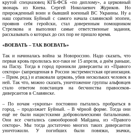
крутой спецназовец КГБ-ФСБ «по диплому», а церковный
звонарь из Киева. Сергей Николаевич Журиков. Но
прирожденный воин и бывший военный ВС Украины. Ну а
наш соратник Буйный с самого начала славянской эпопеи,
проявив себя геройски, стал доверенным помощником
Стрелкова и выполнял самые ответственные задания,
рассказывать о которых до сих пор не пришло время.
«ВОЕВАТЬ – ТАК ВОЕВАТЬ»
Так и начиналась война за Новороссию. Надо сказать, что
первая кровь пролилась все-таки не 15 апреля, а днём раньше,
на Пасху. Тогда в город проникли диверсанты из «Правого
сектора» (запрещенная в России экстремистская организация.
– Прим. ред.) и атаковали церковь, убив нескольких человек в
ней. Так что, можно сказать, уничтожение группы альфовцев
стало ответом повстанцев на бесчинства правосеков-
диверсантов в Славянске.
– По ночам «укропы» постоянно пытались пробраться в
город, – продолжает Буйный. – В чёрной форме. Тогда они
ещё не были нацистскими добровольческими батальонами.
Они все считались самообороной Майдана, из «Правого
сектора». Мы тогда достаточно многих таких диверсантов
уничтожили. У погибших были повязки, значки,