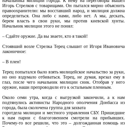
начальника милиции города. К нему на переговоры вышел
Игорь Стрелков с товарищами. Он пытался мирно объяснить
правоохранителю: мы восставший народ, и милиция должна
определиться. Она либо с нами, либо нет. А мы, дескать,
берем власть в свои руки, мы против киевской хунты.
Начальник милиции этого не понял:
– Сдайте оружие. Да вы знаете, кто я такой!
Стоявший возле Стрелка Терец слышит от Игоря Ивановича
лаконичное:
– В плен!
Терец попытался было взять милицейское начальство за руки,
но оно вздумало отбиваться. Терец, не думая, врезал ему в
глаз, после чего начальник милиции сник. Отобрав у него
оружие, наши препроводили его к остальным пленным.
Около семи утра, когда с выгрузкой закончили, а к нам
подтянулись активисты Народного ополчения Донбасса из
города, была сколочена группа для захвата
горотдела милиции и местного управления СБУ. Пришедшие
к нам парни с благоговением смотрели на прибывших.
Почему-то все решили, что это – долгожданная помощь из