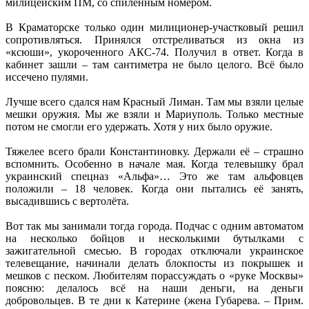
милицейским ПМ, со спиленным номером.
В Краматорске только один милиционер-участковый решил
сопротивляться. Принялся отстреливаться из окна из
«ксюши», укороченного АКС-74. Получил в ответ. Когда в
кабинет зашли – там сантиметра не было целого. Всё было
иссечено пулями.
Лучше всего сдался нам Красный Лиман. Там мы взяли целые
мешки оружия. Мы же взяли и Мариуполь. Только местные
потом не смогли его удержать. Хотя у них было оружие.
Тяжелее всего брали Константиновку. Держали её – страшно
вспомнить. Особенно в начале мая. Когда телевышку брал
украинский спецназ «Альфа»… Это же там альфовцев
положили – 18 человек. Когда они пытались её занять,
высадившись с вертолёта.
Вот так мы занимали тогда города. Подчас с одним автоматом
на несколько бойцов и несколькими бутылками с
зажигательной смесью. В городах отключали украинское
телевещание, начинали делать блокпосты из покрышек и
мешков с песком. Любителям порассуждать о «руке Москвы»
поясню: делалось всё на наши деньги, на деньги
добровольцев. В те дни к Катерине (жена Губарева. – Прим.