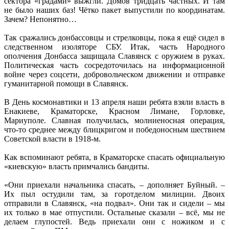
сектора «градами» выжгли. Домов тридцать частных. И там
не было наших баз! Чётко пакет выпустили по координатам.
Зачем? Непонятно…
Так сражались донбассовцы и стрелковцы, пока я ещё сидел в
следственном изоляторе СБУ. Итак, часть Народного
ополчения Донбасса защищала Славянск с оружием в руках.
Политическая часть сосредоточилась на информационной
войне через соцсети, добровольческом движении и отправке
гуманитарной помощи в Славянск.
В День космонавтики и 13 апреля наши ребята взяли власть в
Енакиеве, Краматорске, Красном Лимане, Горловке,
Мариуполе. Славная получилась, молниеносная операция,
что-то среднее между блицкригом и победоносным шествием
Советской власти в 1918-м.
Как вспоминают ребята, в Краматорске спасать официальную
«киевскую» власть примчались бандиты.
«Они приехали начальника спасать, – дополняет Буйный. –
Их пыл остудили там, за горотделом милиции. Двоих
отправили в Славянск, «на подвал». Они так и сидели – мы
их только в мае отпустили. Остальные сказали – всё, мы не
делаем глупостей. Ведь приехали они с ножиком и с