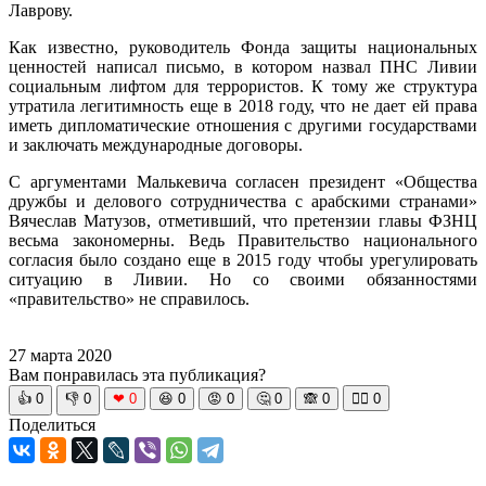
Лаврову.
Как известно, руководитель Фонда защиты национальных
ценностей написал письмо, в котором назвал ПНС Ливии
социальным лифтом для террористов. К тому же структура
утратила легитимность еще в 2018 году, что не дает ей права
иметь дипломатические отношения с другими государствами
и заключать международные договоры.
С аргументами Малькевича согласен президент «Общества
дружбы и делового сотрудничества с арабскими странами»
Вячеслав Матузов, отметивший, что претензии главы ФЗНЦ
весьма закономерны. Ведь Правительство национального
согласия было создано еще в 2015 году чтобы урегулировать
ситуацию в Ливии. Но со своими обязанностями
«правительство» не справилось.
27 марта 2020
Вам понравилась эта публикация?
👍
0
👎
0
❤
0
😆
0
😡
0
🤔
0
🙈
0
🧘‍♀️
0
Поделиться