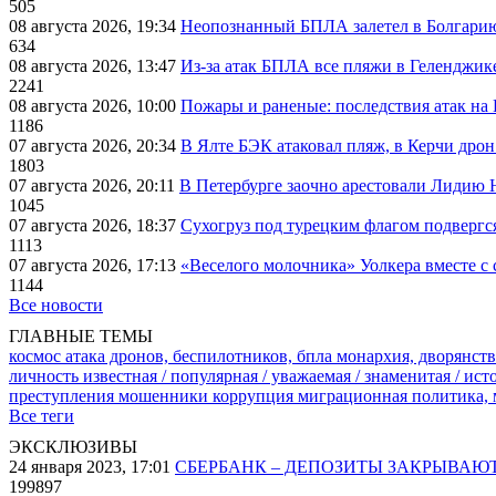
505
08 августа 2026, 19:34
Неопознанный БПЛА залетел в Болгарию 
634
08 августа 2026, 13:47
Из-за атак БПЛА все пляжи в Геленджик
2241
08 августа 2026, 10:00
Пожары и раненые: последствия атак на
1186
07 августа 2026, 20:34
В Ялте БЭК атаковал пляж, в Керчи дрон
1803
07 августа 2026, 20:11
В Петербурге заочно арестовали Лидию 
1045
07 августа 2026, 18:37
Сухогруз под турецким флагом подвергс
1113
07 августа 2026, 17:13
«Веселого молочника» Уолкера вместе с 
1144
Все новости
ГЛАВНЫЕ ТЕМЫ
космос
атака дронов, беспилотников, бпла
монархия, дворянств
личность известная / популярная / уважаемая / знаменитая / ис
преступления
мошенники
коррупция
миграционная политика,
Все теги
ЭКСКЛЮЗИВЫ
24 января 2023, 17:01
СБЕРБАНК – ДЕПОЗИТЫ ЗАКРЫВАЮ
199897