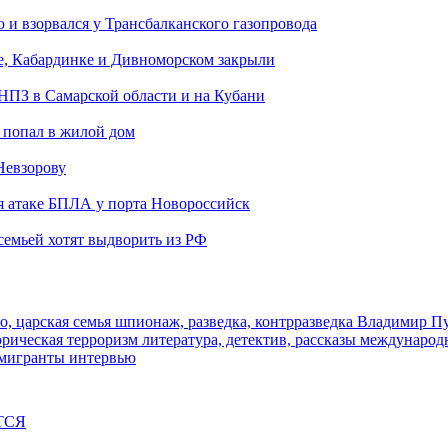
и взорвался у Трансбалканского газопровода
е, Кабардинке и Дивноморском закрыли
 НПЗ в Самарской области и на Кубани
 попал в жилой дом
Невзорову
я атаке БПЛА у порта Новороссийск
семьей хотят выдворить из РФ
о, царская семья
шпионаж, разведка, контрразведка
Владимир П
торическая
терроризм
литература, детектив, рассказы
международ
 мигранты
интервью
ТСЯ