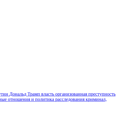
утин
Дональд Трамп
власть
организованная преступность
ные отношения и политика
расследования
криминал,