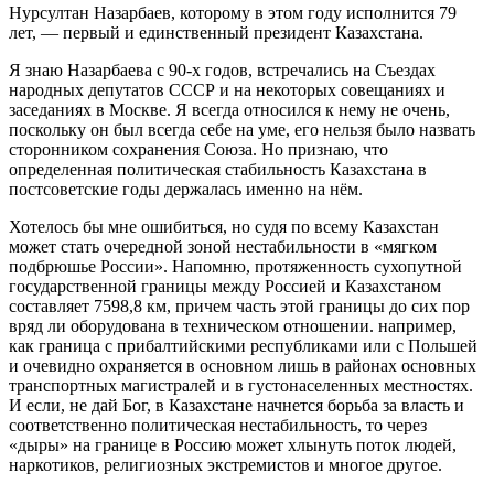
Нурсултан Назарбаев, которому в этом году исполнится 79
лет, — первый и единственный президент Казахстана.
Я знаю Назарбаева с 90-х годов, встречались на Съездах
народных депутатов СССР и на некоторых совещаниях и
заседаниях в Москве. Я всегда относился к нему не очень,
поскольку он был всегда себе на уме, его нельзя было назвать
сторонником сохранения Союза. Но признаю, что
определенная политическая стабильность Казахстана в
постсоветские годы держалась именно на нём.
Хотелось бы мне ошибиться, но судя по всему Казахстан
может стать очередной зоной нестабильности в «мягком
подбрюшье России». Напомню, протяженность сухопутной
государственной границы между Россией и Казахстаном
составляет 7598,8 км, причем часть этой границы до сих пор
вряд ли оборудована в техническом отношении. например,
как граница с прибалтийскими республиками или с Польшей
и очевидно охраняется в основном лишь в районах основных
транспортных магистралей и в густонаселенных местностях.
И если, не дай Бог, в Казахстане начнется борьба за власть и
соответственно политическая нестабильность, то через
«дыры» на границе в Россию может хлынуть поток людей,
наркотиков, религиозных экстремистов и многое другое.