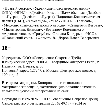
«Правый сектор», «Украинская повстанческая армия»
(УПА),«ИГИЛ», «Джабхат Фатх аш-Шам» (бывшая «Джабхат
ан-Нусра», «Джебхат ан-Нусра»), Национал-Большевистская
партия (НБП), «Аль-Каида», «УНА-УНСО», «Талибан»,
«Меджлис крымско-татарского народа», «Свидетели Иеговы»,
«Мизантропик Дивижн», «Братство» Корчинского,
«Артподготовка», «Тризуб им. Степана Бандеры», «НСО»,
«Славянский союз», «Формат-18», Дуров Павел Валерьевич.
18+
Учредитель: ООО «Совершенно Секретно Трейд».
Юридический адрес: 360051, Кабардино-Балкарская Респ., г.
Нальчик, ул. Пачева, д. 36
Почтовый адрес: 127247, г. Москва, Дмитровское шоссе, д.
100, стр. 2
Все права защищены. Копирование и использование
материалов запрещено, частичное цитирование возможно
только при условии гиперссылки на сайт.
Copyright © 1989-2026. ООО "Совершенно Секретно Трейд".
Свидетельство о регистрации ЭЛ № ФС 77-79634 от