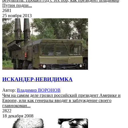
результаты. Прошел год с тех пор, как президент Владимир
Путин подпи...
2681
25 ноября 2013
ИСКАНДЕР-НЕВИДИМКА
Автор:
Владимир ВОРОНОВ
Чем на самом деле грозил российский президент Америке и
Европе, или как генералы вводят в заблуждение своего
главнокоман...
2822
18 декабря 2008