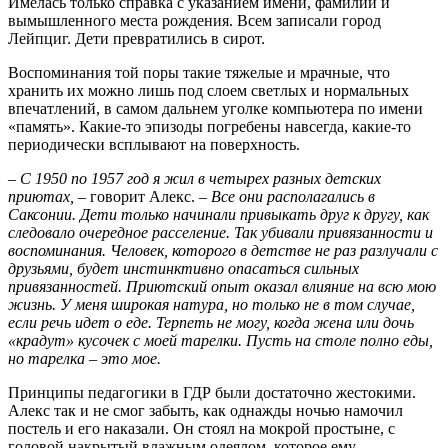
Имелась только справка с указанием имени, фамилии и
вымышленного места рождения. Всем записали город
Лейпциг. Дети превратились в сирот.
Воспоминания той поры такие тяжелые и мрачные, что
хранить их можно лишь под слоем светлых и нормальных
впечатлений, в самом дальнем уголке компьютера по имени
«память». Какие-то эпизоды погребены навсегда, какие-то
периодически всплывают на поверхность.
– С 1950 по 1957 год я жил в четырех разных детских
приютах,
– говорит Алекс.
– Все они располагались в
Саксонии. Дети только начинали привыкать друг к другу, как
следовало очередное расселение. Так убивали привязанности и
воспоминания. Человек, которого в детстве не раз разлучали с
друзьями, будет инстинктивно опасаться сильных
привязанностей. Приютский опыт оказал влияние на всю мою
жизнь. У меня широкая натура, но только не в том случае,
если речь идет о еде. Терпеть не могу, когда жена или дочь
«крадут» кусочек с моей тарелки. Пусть на столе полно еды,
но тарелка – это мое.
Принципы педагогики в ГДР были достаточно жестокими.
Алекс так и не смог забыть, как однажды ночью намочил
постель и его наказали. Он стоял на мокрой простыне, с
головой накрытый влажным одеялом, которое ему,