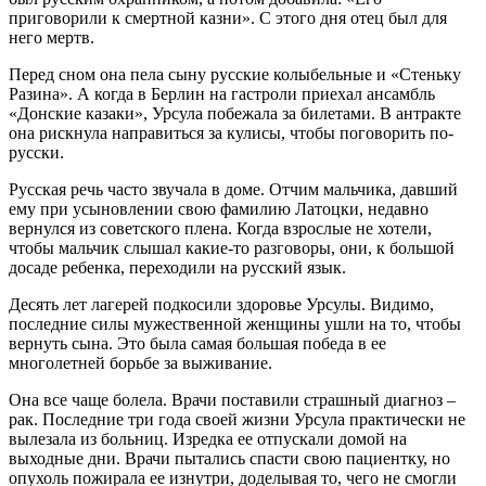
приговорили к смертной казни». С этого дня отец был для
него мертв.
Перед сном она пела сыну русские колыбельные и «Стеньку
Разина». А когда в Берлин на гастроли приехал ансамбль
«Донские казаки», Урсула побежала за билетами. В антракте
она рискнула направиться за кулисы, чтобы поговорить по-
русски.
Русская речь часто звучала в доме. Отчим мальчика, давший
ему при усыновлении свою фамилию Латоцки, недавно
вернулся из советского плена. Когда взрослые не хотели,
чтобы мальчик слышал какие-то разговоры, они, к большой
досаде ребенка, переходили на русский язык.
Десять лет лагерей подкосили здоровье Урсулы. Видимо,
последние силы мужественной женщины ушли на то, чтобы
вернуть сына. Это была самая большая победа в ее
многолетней борьбе за выживание.
Она все чаще болела. Врачи поставили страшный диагноз –
рак. Последние три года своей жизни Урсула практически не
вылезала из больниц. Изредка ее отпускали домой на
выходные дни. Врачи пытались спасти свою пациентку, но
опухоль пожирала ее изнутри, доделывая то, чего не смогли