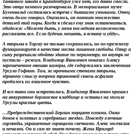
Танкового завода в Бранденбурге уже нет, его давно снесли.
Это отца немного разочаровало. В мемориальном музее
Бухенвальд состоялась встреча с бывшими узниками. Отец
очень долго говорил. Оказалось, он помнит множество
деталей той поры. Когда я сделал ему знак остановиться,
обиделся: «Может быть, у меня последняя возможность
рассказать все. Если будешь мешать, я встану и уйду».
А тюрьма в Торгау не только сохранилась, но по-прежнему
функционирует в качестве места лишения свободы. Отцу и
сыну разрешили обойти здание по периметру, но внутрь не
пустили – режим. Владимир Яковлевич показал Алексу
зарешеченное окошко камеры, где содержалась заключенная
Урсула Гофман. Там, за мрачными стенами тюрьмы,
здравому смыслу вопреки травинкой сквозь асфальт
пробилось их взаимное чувство.
И все-таки они встретились. Владимир Яковлевич пришел
на аккуратное берлинское кладбище и оставил на могиле
Урсулы красные цветы.
…Предрождественский Берлин мерцает огнями. Окна
домов в золотых и серебряных звездах. Повсюду елочные
гирлянды, украшенные горящими свечками. Алекс молчалив
и печален. Он и сам не знает почему. Жена Ирмгард