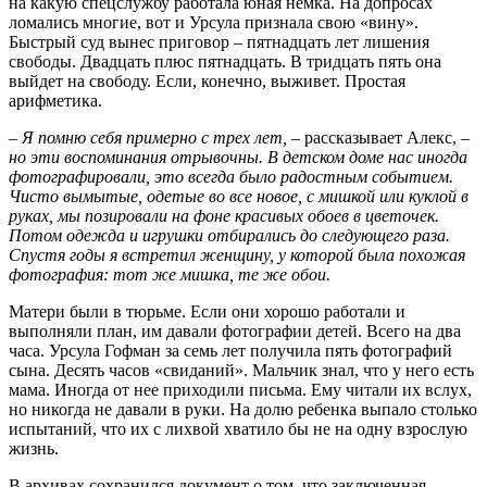
на какую спецслужбу работала юная немка. На допросах
ломались многие, вот и Урсула признала свою «вину».
Быстрый суд вынес приговор – пятнадцать лет лишения
свободы. Двадцать плюс пятнадцать. В тридцать пять она
выйдет на свободу. Если, конечно, выживет. Простая
арифметика.
– Я помню себя примерно с трех лет,
– рассказывает Алекс, –
но эти воспоминания отрывочны. В детском доме нас иногда
фотографировали, это всегда было радостным событием.
Чисто вымытые, одетые во все новое, с мишкой или куклой в
руках, мы позировали на фоне красивых обоев в цветочек.
Потом одежда и игрушки отбирались до следующего раза.
Спустя годы я встретил женщину, у которой была похожая
фотография: тот же мишка, те же обои.
Матери были в тюрьме. Если они хорошо работали и
выполняли план, им давали фотографии детей. Всего на два
часа. Урсула Гофман за семь лет получила пять фотографий
сына. Десять часов «свиданий». Мальчик знал, что у него есть
мама. Иногда от нее приходили письма. Ему читали их вслух,
но никогда не давали в руки. На долю ребенка выпало столько
испытаний, что их с лихвой хватило бы не на одну взрослую
жизнь.
В архивах сохранился документ о том, что заключенная