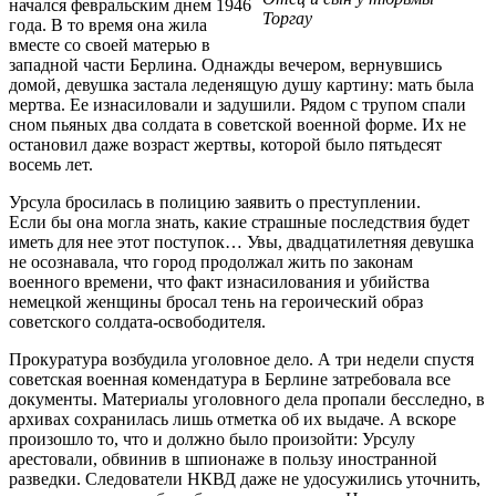
начался февральским днем 1946
Торгау
года. В то время она жила
вместе со своей матерью в
западной части Берлина. Однажды вечером, вернувшись
домой, девушка застала леденящую душу картину: мать была
мертва. Ее изнасиловали и задушили. Рядом с трупом спали
сном пьяных два солдата в советской военной форме. Их не
остановил даже возраст жертвы, которой было пятьдесят
восемь лет.
Урсула бросилась в полицию заявить о преступлении.
Если бы она могла знать, какие страшные последствия будет
иметь для нее этот поступок… Увы, двадцатилетняя девушка
не осознавала, что город продолжал жить по законам
военного времени, что факт изнасилования и убийства
немецкой женщины бросал тень на героический образ
советского солдата-освободителя.
Прокуратура возбудила уголовное дело. А три недели спустя
советская военная комендатура в Берлине затребовала все
документы. Материалы уголовного дела пропали бесследно, в
архивах сохранилась лишь отметка об их выдаче. А вскоре
произошло то, что и должно было произойти: Урсулу
арестовали, обвинив в шпионаже в пользу иностранной
разведки. Следователи НКВД даже не удосужились уточнить,