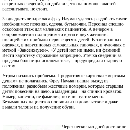
секретных сведений, он добавил, что на помощь властей
рассчитывать не стоит.
За двадцать четыре часа фрау Науман удалось раздобыть самое
необходимое: пеленки, одеяла, бутылочки. Персонал спешно
освободил этаж для маленьких пациентов. А вечером в
сопровождении полицейского врача и двух женщин-
полицейских прибыли первые десять детей. В застиранных
одежках, в парусиновых самодельных тапочках, в чулочках с
меткой «Заксенхаузен». «У детей нет ни имен, ни фамилий.
Вести картотеку строжайше запрещено. Утечка сведений за
пределы больницы исключается», – предупредили старшую
сестру.
Утром начались проблемы. Продуктовые карточки «мертвым
душам» не полагались. Фрау Науман нашла выход из
положения: раздобыла жестяные номерки, которые старшим
детям повесили на шею, а младенцам – на спинки кроваток.
Номер, конечно, не фамилия, но и не пустое место.
Безымянных пациентов поставили на довольствие и даже
выдали талоны на получение обуви.
Через несколько дней доставили