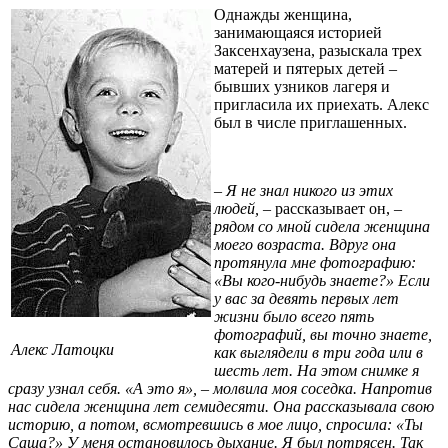
Однажды женщина,
занимающаяся историей
Заксенхаузена, разыскала трех
матерей и пятерых детей –
бывших узников лагеря и
пригласила их приехать. Алекс
был в числе приглашенных.
– Я не знал никого из этих
людей,
– рассказывает он,
–
рядом со мной сидела женщина
моего возраста. Вдруг она
протянула мне фотографию:
«Вы кого-нибудь знаете?» Если
у вас за девять первых лет
жизни было всего пять
фотографий, вы точно знаете,
Алекс Латоцки
как выглядели в три года или в
шесть лет. На этом снимке я
сразу узнал себя. «А это я», – молвила моя соседка. Напротив
нас сидела женщина лет семидесяти. Она рассказывала свою
историю, а потом, всмотревшись в мое лицо, спросила: «Ты
Саша?» У меня остановилось дыхание. Я был потрясен. Так