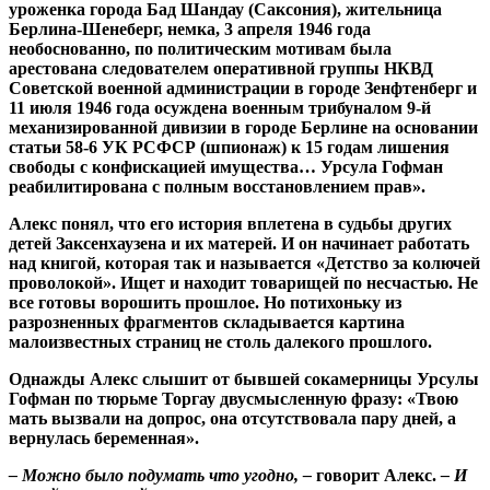
уроженка города Бад Шандау (Саксония), жительница
Берлина-Шенеберг, немка, 3 апреля 1946 года
необоснованно, по политическим мотивам была
арестована следователем оперативной группы НКВД
Советской военной администрации в городе Зенфтенберг и
11 июля 1946 года осуждена военным трибуналом 9-й
механизированной дивизии в городе Берлине на основании
статьи 58-6 УК РСФСР (шпионаж) к 15 годам лишения
свободы с конфискацией имущества… Урсула Гофман
реабилитирована с полным восстановлением прав».
Алекс понял, что его история вплетена в судьбы других
детей Заксенхаузена и их матерей. И он начинает работать
над книгой, которая так и называется «Детство за колючей
проволокой». Ищет и находит товарищей по несчастью. Не
все готовы ворошить прошлое. Но потихоньку из
разрозненных фрагментов складывается картина
малоизвестных страниц не столь далекого прошлого.
Однажды Алекс слышит от бывшей сокамерницы Урсулы
Гофман по тюрьме Торгау двусмысленную фразу: «Твою
мать вызвали на допрос, она отсутствовала пару дней, а
вернулась беременная».
– Можно было подумать что угодно, –
говорит Алекс.
– И