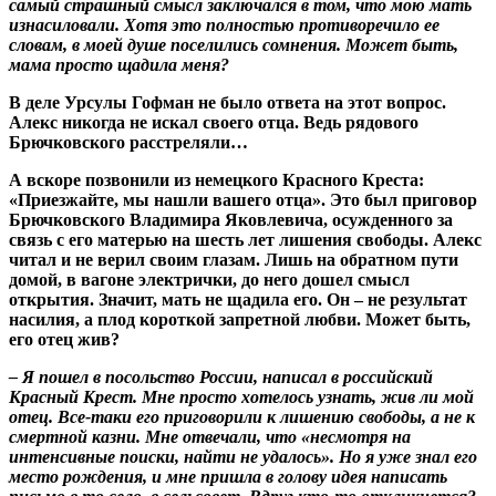
самый страшный смысл заключался в том, что мою мать
изнасиловали. Хотя это полностью противоречило ее
словам, в моей душе поселились сомнения. Может быть,
мама просто щадила меня?
В деле Урсулы Гофман не было ответа на этот вопрос.
Алекс никогда не искал своего отца. Ведь рядового
Брючковского расстреляли…
А вскоре позвонили из немецкого Красного Креста:
«Приезжайте, мы нашли вашего отца». Это был приговор
Брючковского Владимира Яковлевича, осужденного за
связь с его матерью на шесть лет лишения свободы. Алекс
читал и не верил своим глазам. Лишь на обратном пути
домой, в вагоне электрички, до него дошел смысл
открытия. Значит, мать не щадила его. Он – не результат
насилия, а плод короткой запретной любви. Может быть,
его отец жив?
– Я пошел в посольство России, написал в российский
Красный Крест. Мне просто хотелось узнать, жив ли мой
отец. Все-таки его приговорили к лишению свободы, а не к
смертной казни. Мне отвечали, что «несмотря на
интенсивные поиски, найти не удалось». Но я уже знал его
место рождения, и мне пришла в голову идея написать