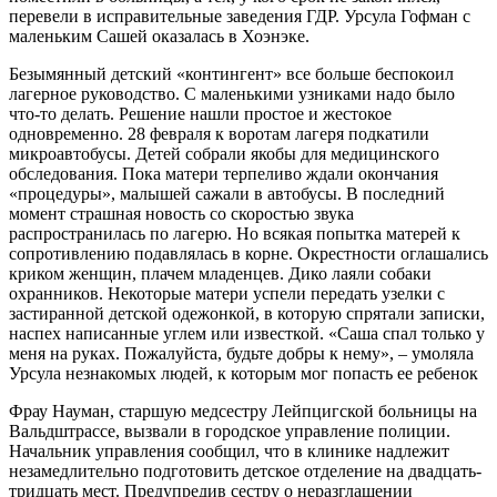
перевели в исправительные заведения ГДР. Урсула Гофман с
маленьким Сашей оказалась в Хоэнэке.
Безымянный детский «контингент» все больше беспокоил
лагерное руководство. С маленькими узниками надо было
что-то делать. Решение нашли простое и жестокое
одновременно. 28 февраля к воротам лагеря подкатили
микроавтобусы. Детей собрали якобы для медицинского
обследования. Пока матери терпеливо ждали окончания
«процедуры», малышей сажали в автобусы. В последний
момент страшная новость со скоростью звука
распространилась по лагерю. Но всякая попытка матерей к
сопротивлению подавлялась в корне. Окрестности оглашались
криком женщин, плачем младенцев. Дико лаяли собаки
охранников. Некоторые матери успели передать узелки с
застиранной детской одежонкой, в которую спрятали записки,
наспех написанные углем или известкой. «Саша спал только у
меня на руках. Пожалуйста, будьте добры к нему», – умоляла
Урсула незнакомых людей, к которым мог попасть ее ребенок
Фрау Науман, старшую медсестру Лейпцигской больницы на
Вальдштрассе, вызвали в городское управление полиции.
Начальник управления сообщил, что в клинике надлежит
незамедлительно подготовить детское отделение на двадцать-
тридцать мест. Предупредив сестру о неразглашении