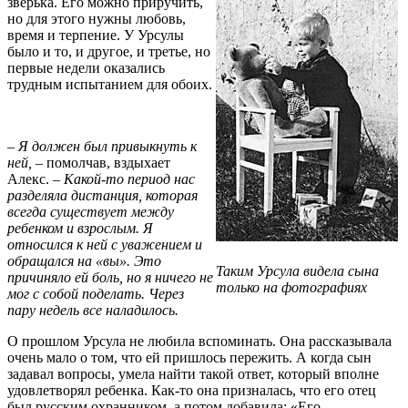
зверька. Его можно приручить,
но для этого нужны любовь,
время и терпение. У Урсулы
было и то, и другое, и третье, но
первые недели оказались
трудным испытанием для обоих.
– Я должен был привыкнуть к
ней,
– помолчав, вздыхает
Алекс.
– Какой-то период нас
разделяла дистанция, которая
всегда существует между
ребенком и взрослым. Я
относился к ней с уважением и
обращался на «вы». Это
Таким Урсула видела сына
причиняло ей боль, но я ничего не
только на фотографиях
мог с собой поделать. Через
пару недель все наладилось.
О прошлом Урсула не любила вспоминать. Она рассказывала
очень мало о том, что ей пришлось пережить. А когда сын
задавал вопросы, умела найти такой ответ, который вполне
удовлетворял ребенка. Как-то она призналась, что его отец
был русским охранником, а потом добавила: «Его