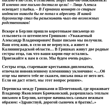
письмо в то село, в сельсовет. Вдруг кто-то откликнется?
И именно мое письмо достигло цели! –
Лицо Алекса
освещает улыбка.
– В Германии конверт со старым
индексом никогда бы не попал к адресату. И какой
бургомистр стал бы разыскивать чьих-то возможных
родственников!
Вскоре в Берлин пришло коротенькое письмецо из
сельсовета со штемпелем Гришков: «Уважаемый
Александр Владимирович! Ваше письмо мы получили.
Ваш отец жив, в село он не вернулся, а живет в
Калининградской области… В Гришках живут две родные
сестры отца, так что ваши корни еще остались.
Приезжайте к нам в село. Мы будем очень рады».
Сестры отца, старенькие крестьянки-дипломатки,
отвечали новоявленному племяннику уклончиво: «…Об
отце мы ничего тебе не скажем, письма пока от него нет.
Если он даст ответ, мы этот вопрос решим».
Переписка между Гришками и Шепетовкой, где проживает
Владимир Яковлевич Брючковский, разрешилась теплым
письмом в Берлин, которое начиналось самым нежным
образом: «Здравствуй, дорогой сыночек и братик!..»