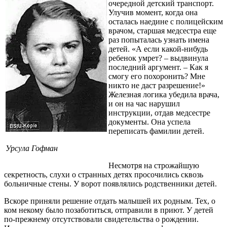
очередной детский транспорт.
Улучив момент, когда она
осталась наедине с полицейским
врачом, старшая медсестра еще
раз попыталась узнать имена
детей. «А если какой-нибудь
ребенок умрет? – выдвинула
последний аргумент. – Как я
смогу его похоронить? Мне
никто не даст разрешение!»
Железная логика убедила врача,
и он на час нарушил
инструкции, отдав медсестре
документы. Она успела
переписать фамилии детей.
Урсула Гофман
Несмотря на строжайшую
секретность, слухи о странных детях просочились сквозь
больничные стены. У ворот появлялись родственники детей.
Вскоре приняли решение отдать малышей их родным. Тех, о
ком некому было позаботиться, отправили в приют. У детей
по-прежнему отсутствовали свидетельства о рождении.