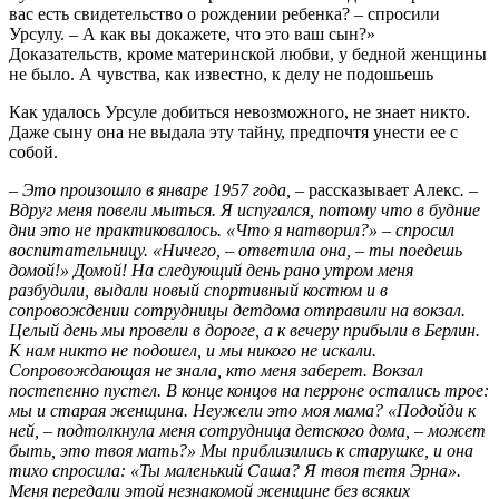
вас есть свидетельство о рождении ребенка? – спросили
Урсулу. – А как вы докажете, что это ваш сын?»
Доказательств, кроме материнской любви, у бедной женщины
не было. А чувства, как известно, к делу не подошьешь
Как удалось Урсуле добиться невозможного, не знает никто.
Даже сыну она не выдала эту тайну, предпочтя унести ее с
собой.
– Это произошло в январе 1957 года,
– рассказывает Алекс
. –
Вдруг меня повели мыться. Я испугался, потому что в будние
дни это не практиковалось. «Что я натворил?» – спросил
воспитательницу. «Ничего, – ответила она, – ты поедешь
домой!» Домой! На следующий день рано утром меня
разбудили, выдали новый спортивный костюм и в
сопровождении сотрудницы детдома отправили на вокзал.
Целый день мы провели в дороге, а к вечеру прибыли в Берлин.
К нам никто не подошел, и мы никого не искали.
Сопровождающая не знала, кто меня заберет. Вокзал
постепенно пустел. В конце концов на перроне остались трое:
мы и старая женщина. Неужели это моя мама? «Подойди к
ней, – подтолкнула меня сотрудница детского дома, – может
быть, это твоя мать?» Мы приблизились к старушке, и она
тихо спросила: «Ты маленький Саша? Я твоя тетя Эрна».
Меня передали этой незнакомой женщине без всяких