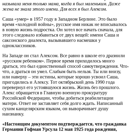
называла меня только мама, когда я был маленьким. Даже
жена не знала этого имени. Для всех я был Алексом.
Саша «умер» в 1957 году в Западном Берлине. Это было
время «холодной войны», русское имя никак не вписывалось
в новую жизнь подростка. Он хотел все начать сначала, для
этого следовало избавиться от двух вещей: имени Саша и
саксонского диалекта, вызывавшего насмешки у
одноклассников.
На Западе он стал Алексом. Все равно в школе его дразнили
«русским ребенком». Первое время приходилось много
драться, это был единственный способ самоутверждения. Что-
что, а драться он умел. Слабым быть нельзя. Ты или внизу,
или наверху – эти истины, которые хорошо усвоил Саша,
пригодились и Алексу. Тот октябрьский день 1990 года
перевернул его устоявшуюся жизнь. Жизнь без прошлого.
Алекс обращается в Главную военную прокуратуру
Российской Федерации, чтобы добиться реабилитации
матери. Ответ не заставляет себя долго ждать. Написанный
сухим канцелярским языком, он выворачивает душу
наизнанку.
«Настоящим документом подтверждается, что гражданка
Германии Гофман Урсула 12 мая 1925 года рождения,