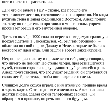
почти ничего не рассказывал.
Да и что он забыл в ГДР – стране, где прошло его
«счастливое» детство, состоявшее из цепи приютов. Но когда
рухнула стена и Запад соединился с Востоком, Алекс понял:
то, чему он старательно противился многие годы, упрямо
пробивает брешь в его внутренней обороне.
Третьего октября 1990 года он пересек невидимую границу и
поехал с детьми в Заксенхаузен. «Я был там ребенком», –
объяснил он свой порыв Давиду и Неле, которые не были в
восторге от идеи отца. Они зашли в ворота Заксенхаузена.
Нет, он не врал никому и прежде всего себе, когда говорил,
что ничего не помнит. Но стены лагеря, превратившегося в
музей, словно сорвали корку с давно зарубцевавшейся раны.
Алекс почувствовал, что его душат рыдания, он спрятался от
своих детей, не желая, чтобы они видели его слезы.
Слишком долго судьба играла с ним втемную, пришло время
открыть карты. С этого дня все изменилось. Алекс написал
десятки писем, сделал сотни телефонных звонков. Он
обращался в прошлое, но речь шла о его будущем.