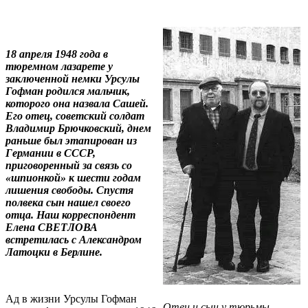
18 апреля 1948 года в
тюремном лазарете у
заключенной немки Урсулы
Гофман родился мальчик,
которого она назвала Сашей.
Его отец, советский солдат
Владимир Брючковский, днем
раньше был этапирован из
Германии в СССР,
приговоренный за связь со
«шпионкой» к шести годам
лишения свободы. Спустя
полвека сын нашел своего
отца. Наш корреспондент
Елена СВЕТЛОВА
встретилась с Александром
Латоцки в Берлине.
Ад в жизни Урсулы Гофман
Отец и сын у тюрьмы