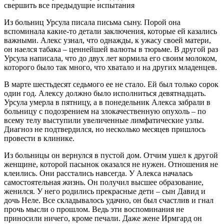
свершить все предыдущие испытания
Из больниц Урсула писала письма сыну. Порой она
вспоминала какие-то детали заключения, которые ей казались
важными. Алекс узнал, что однажды, к ужасу своей матери,
он наелся табака – ценнейшей валюты в тюрьме. В другой раз
Урсула написала, что до двух лет кормила его своим молоком,
которого было так много, что хватало и на других младенцев.
В марте шестьдесят седьмого ее не стало. Ей был только сорок
один год. Алексу должно было исполниться девятнадцать.
Урсула умерла в пятницу, а в понедельник Алекса забрали в
больницу с подозрением на злокачественную опухоль – по
всему телу выступили увеличенные лимфатические узлы.
Диагноз не подтвердился, но несколько месяцев пришлось
провести в клинике.
Из больницы он вернулся в пустой дом. Отчим ушел к другой
женщине, которой пасынок оказался не нужен. Отношения не
клеились. Они расстались навсегда. У Алекса началась
самостоятельная жизнь. Он получил высшее образование,
женился. У него родились прекрасные дети – сын Давид и
дочь Неле. Все складывалось удачно, он был счастлив и гнал
прочь мысли о прошлом. Ведь эти воспоминания не
приносили ничего, кроме печали. Даже жене Ирмгард он