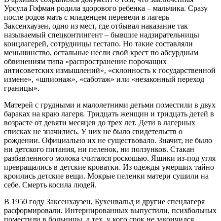
Урсула Гофман родила здорового ребенка – мальчика. Сразу
после родов мать с младенцем перевели в лагерь
Заксенхаузен, одно из мест, где отбывал наказание так
называемый спецконтингент – бывшие надзирательницы
концлагерей, сотрудницы гестапо. Но такие составляли
меньшинство, остальные несли свой крест по абсурдным
обвинениям типа «распространение порочащих
антисоветских измышлений», «склонность к государственной
измене», «шпионаж», «саботаж» или «незаконный переход
границы».
Матерей с грудными и малолетними детьми поместили в двух
бараках на краю лагеря. Тридцать женщин и тридцать детей в
возрасте от девяти месяцев до трех лет. Дети в лагерных
списках не значились. У них не было свидетельств о
рождении. Официально их не существовало. Значит, не было
ни детского питания, ни пеленок, ни ползунков. Стакан
разбавленного молока считался роскошью. Ящики из-под угля
превращались в детские кроватки. Из одежды умерших тайно
кроились детские вещи. Мокрые пеленки матери сушили на
себе. Смерть косила людей.
В 1950 году Заксенхаузен, Бухенвальд и другие спецлагеря
расформировали. Интернированных выпустили, психбольных
поместили в больницы, а тех, у кого срок не закончился,