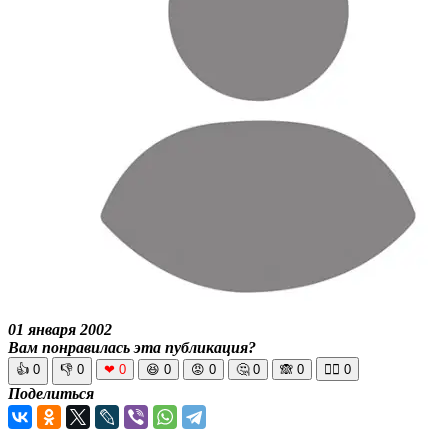
01 января 2002
Вам понравилась эта публикация?
👍
0
👎
0
❤
0
😆
0
😡
0
🤔
0
🙈
0
🧘‍♀️
0
Поделиться