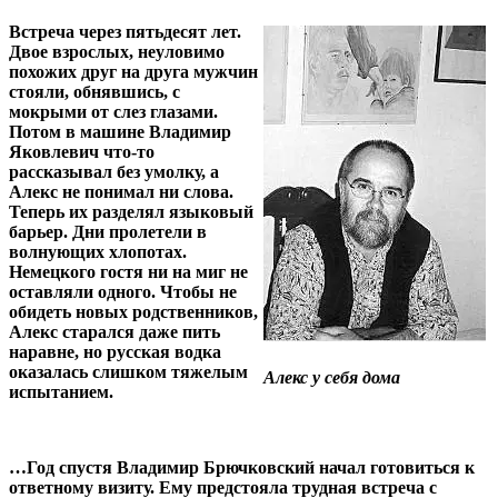
Встреча через пятьдесят лет.
Двое взрослых, неуловимо
похожих друг на друга мужчин
стояли, обнявшись, с
мокрыми от слез глазами.
Потом в машине Владимир
Яковлевич что-то
рассказывал без умолку, а
Алекс не понимал ни слова.
Теперь их разделял языковый
барьер. Дни пролетели в
волнующих хлопотах.
Немецкого гостя ни на миг не
оставляли одного. Чтобы не
обидеть новых родственников,
Алекс старался даже пить
наравне, но русская водка
оказалась слишком тяжелым
Алекс у себя дома
испытанием.
…Год спустя Владимир Брючковский начал готовиться к
ответному визиту. Ему предстояла трудная встреча с