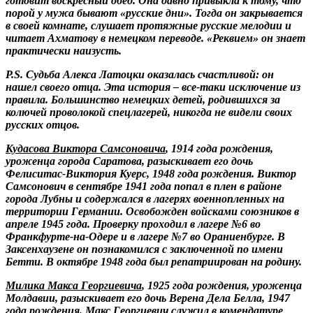
готовит воскресный обед. Она давно привыкла к тому, что
порой у мужа бывают «русские дни». Тогда он закрывается
в своей комнате, слушает протяжные русские мелодии и
читает Ахматову в немецком переводе. «Реквием» он знает
практически наизусть.
Р.S. Судьба Алекса Латоцки оказалась счастливой: он
нашел своего отца. Эта история – все-таки исключение из
правила. Большинство немецких детей, родившихся за
колючей проволокой спецлагерей, никогда не видели своих
русских отцов.
Кудасова Виктора Самсоновича
, 1914 года рождения,
уроженца города Саратова, разыскивает его дочь
Фелиситас-Виктория Куерс, 1948 года рождения. Виктор
Самсонович в сентябре 1941 года попал в плен в районе
города Лубны и содержался в лагерях военнопленных на
территории Германии. Освобожден войсками союзников в
апреле 1945 года. Проверку проходил в лагере №6 во
Франкфурте-на-Одере и в лагере №7 во Ораниенбурге. В
Заксенхаузене он познакомился с заключенной по имени
Бетти. В октябре 1948 года был репатриирован на родину.
Милика Макса Георгиевича
, 1925 года рождения, уроженца
Молдавии, разыскивает его дочь Верена Дела Белла, 1947
года рождения. Макс Георгиевич служил в комендатуре