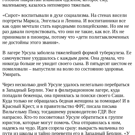
маленькому, казалось непомерно тяжелым.
«Сирот» воспитывали в духе социализма. На стенах висели
портреты Маркса, Энгельса и Ленина. И воспитанники все
как один мечтали стать народными полицейскими. Но им не
раз давали почувствовать, что они не такие, как все. Их не
принимали в пионеры, потому что «дети политзаключенных
не достойны этого звания».
В лагере Урсула заболела тяжелейшей формой туберкулеза. Ее
самочувствие ухудшалось с каждым днем. Она думала, что
никогда больше не увидит своего сына. В пятьдесят шестом ее
помиловали – выпустили на волю по состоянию здоровья.
Умирать.
Через несколько дней Урсуле удалось нелегально перебраться
в Западный Берлин. Уже в фильтрационном лагере, куда
попадали беженцы, она принялась за поиски своего Саши.
Куда только не обращалась бедная женщина за помощью! И в
Красный Крест, и в правительство ФРГ, писала письма
Вильгельму Пику, тогдашнему руководителю ГДР. Все
напрасно. Кто-то посоветовал Урсуле обратиться к группе
юристов, которые могут помочь. Она отправилась к ним,
надеясь на чудо. Идея созрела сразу: выкрасть мальчика по
пути из школы и тайно перевезти его в Западный Берлин. «У