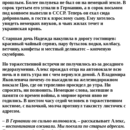
прошлым. Более полувека не был он на немецкой земле. В
сорок третьем его угнали в Германию, а в сорок восьмом
под конвоем вывезли в СССР. Теперь он ехал сюда
добровольно, в гости к взрослому сыну. Ему хотелось
увидеть немецких внуков, в чьих жилах течет и
украинская кровь.
Старшая дочь Надежда накупила в дорогу гостинцев:
красивый чайный сервиз, пару бутылок водки, колбасу,
ветчину, конфеты и местный деликатес – копченую
скумбрию.
Но торжественной встречи не получилось из-за досадного
недоразумения. Алекс прождал отца на автовокзале всю
ночь и в пять утра ни с чем вернулся домой. А Владимира
Яковлевича почему-то высадили на железнодорожном
вокзале Цоо, где он терпеливо просидел до утра. Ни
спросить, ни позвонить. Немецкие слова, засевшие в
памяти со времен войны, в мирное время явно не
годились. В шестом часу седой человек в торжественном
костюме, с палочкой, молча протянул таксисту листочек с
адресом.
– В Германии он сильно волновался,
– рассказывает Алекс,
– воспоминания оживали. Мы поехали по старым адресам.