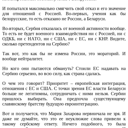
И попытался максимально смягчить свой отказ и его значение
для отношений с Россией. Во-первых, учения как бы
белорусские, то есть отказано не России, а Беларуси.
Во-вторых, Сербия отказалась от военной активности вообще.
То есть не будет военного взаимодействия ни с Россией, ни с
ОДКБ, ни с НАТО, ни с США, ни с ЕС, ни с КНР. Видите,
сколько претендентов на Сербию?
Так вот, это как бы не измена России, это мораторий. И
вообще нейтралитет.
Но кого они пытаются обмануть? Стоили ЕС надавать на
Сербию серьезно, во всю силу, как страна сдалась.
О чем это говорит? Приоритет – европейская интеграция,
отношения с ЕС и США. С точки зрения ЕС власти Беларуси
больше не легитимны, сотрудничать с ними нельзя. Сербии
пришлось выбирать. Она предпочла существующему
славянскому братству будущую евроинтеграцию.
Вот и получается, что Мария Захарова нервничала не зря. И
даже не думайте, что это ее неуклюжие слова привели к
такому сербскому ответу. Ничего подобного, то была