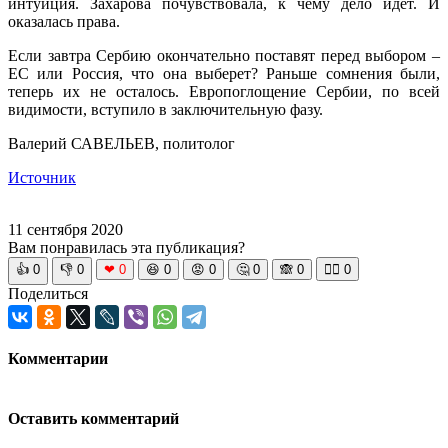
интуиция. Захарова почувствовала, к чему дело идет. И
оказалась права.
Если завтра Сербию окончательно поставят перед выбором –
ЕС или Россия, что она выберет? Раньше сомнения были,
теперь их не осталось. Европоглощение Сербии, по всей
видимости, вступило в заключительную фазу.
Валерий САВЕЛЬЕВ, политолог
Источник
11 сентября 2020
Вам понравилась эта публикация?
👍
0
👎
0
❤
0
😆
0
😡
0
🤔
0
🙈
0
🧘‍♀️
0
Поделиться
Комментарии
Оставить комментарий