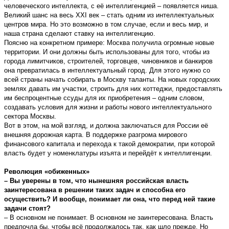
человеческого интеллекта, с её интеллигенцией – появляется ниша.
Великий шанс на весь ХХI век – стать одним из интеллектуальных
центров мира. Но это возможно в том случае, если и весь мир, и
наша страна сделают ставку на интеллигенцию.
Поясню на конкретном примере: Москва получила огромные новые
территории. И они должны быть использованы для того, чтобы из
города лимитчиков, строителей, торговцев, чиновников и банкиров
она превратилась в интеллектуальный город. Для этого нужно со
всей страны начать собирать в Москву таланты. На новых городских
землях давать им участки, строить для них коттеджи, предоставлять
им беспроцентные ссуды для их приобретения – одним словом,
создавать условия для жизни и работы нового интеллектуального
сектора Москвы.
Вот в этом, на мой взгляд, и должна заключаться для России её
внешняя дорожная карта. В поддержке разгрома мирового
финансового капитала и перехода к такой демократии, при которой
власть будет у номенклатуры изъята и перейдёт к интеллигенции.
Революция «обиженных»
– Вы уверены в том, что нынешняя российская власть
заинтересована в решении таких задач и способна его
осуществить? И вообще, понимает ли она, что перед ней такие
задачи стоят?
– В основном не понимает. В основном не заинтересована. Власть
предпочла бы, чтобы всё продолжалось так, как шло прежде. Но