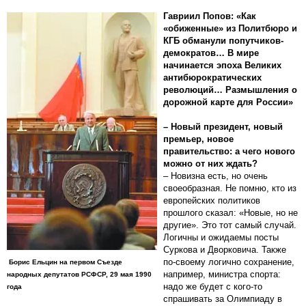
Гавриил Попов: «Как
«обиженные» из Политбюро и
КГБ обманули попутчиков-
демократов… В мире
начинается эпоха Великих
антибюрократических
революций… Размышления о
дорожной карте для России»
– Новый президент, новый
премьер, новое
правительство: а чего нового
можно от них ждать?
– Новизна есть, но очень
своеобразная. Не помню, кто из
европейских политиков
прошлого сказал: «Новые, но не
другие». Это тот самый случай.
Логичны и ожидаемы посты
Суркова и Дворковича. Также
по-своему логично сохранение,
Борис Ельцин на первом Съезде
например, министра спорта:
народных депутатов РСФСР, 29 мая 1990
надо же будет с кого-то
года
спрашивать за Олимпиаду в