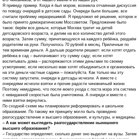
Я приведу пример. Когда я был мэром, возникла отчаянная дискуссия
по поводу очередей в детские сады. Очереди были большие, все
считали проблему неразрешимой. Я предложил её решение, которое и
было принято демократическим Моссоветом. Предложение было
такое: берём все деньги, которые Москва тратит на детей
детсадовского возраста, и делим на все количество детей этого
возраста. Затем сумму, причитающуюся на каждого ребёнка, раздаём
родителям на руки. Получилось 70 рублей в месяц. Приличные по
тем временам деньги. А дальше родители решают: если хотят отдать
ребёнка в сад – выплачивают эту сумму саду; если хотят
воспитывать дома – распоряжаются этими деньгами по своему
усмотрению; если несколько мам хотят объединиться и организовать
на эти деньги частные садики – пожалуйста. Как только мы эту
систему запустили, очереди в детсады исчезли. А вместе с
очередями исчезли взятки и прочие радости чиновничьей жизни.
Поэтому немудрено, что после моего ухода с поста мэра эта система
с невиданной скоростью была уничтожена. А очереди и вместе с
ними взятки вернулись.
По сходной схеме мы планировали реформировать и школьное
образование. По такому же принципу могло быть проведено
разгосударствление и высшего образования, и культуры, и медицины.
– А как может выглядеть разгосударствление нынешнего
высшего образования?
– Государство определяет, сколько денег оно выделит на вузы. Затем