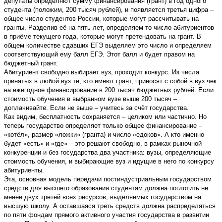
депутаты определяют сумму финансирования (грант) в год одного
студента (положим, 200 тысяч рублей), и появляется третья цифра –
общее число студентов России, которые могут рассчитывать на
гранты. Разделив её на пять лет, определяем то число абитуриентов
в приёме текущего года, которые могут претендовать на грант. В
общем количестве сдавших ЕГЭ выделяем это число и определяем
соответствующий ему балл ЕГЭ. Этот балл и будет правом на
бюджетный грант.
Абитуриент свободно выбирает вуз, проходит конкурс. Из числа
принятых в любой вуз те, кто имеют грант, приносят с собой в вуз чек
на ежегодное финансирование в 200 тысяч бюджетных рублей. Если
стоимость обучения в выбранном вузе выше 200 тысяч –
доплачивайте. Если не выше – учитесь за счёт государства.
Как видим, бесплатность сохраняется – целиком или частично. Но
теперь государство определяет только общее финансирование –
«котёл», размер «ложки» (гранта) и число «едоков». А кто именно
будет «есть» и «где» – это решают свободно, в рамках рыночной
конкуренции и без государства два участника: вузы, определяющие
стоимость обучения, и выбирающие вуз и идущие в него по конкурсу
абитуриенты.
Эта, основная модель передачи постиндустриальным государством
средств для высшего образования студентам должна поглотить не
менее двух третей всех ресурсов, выделяемых государством на
высшую школу. А оставшаяся треть средств должна распределяться
по пяти фондам прямого активного участия государства в развитии