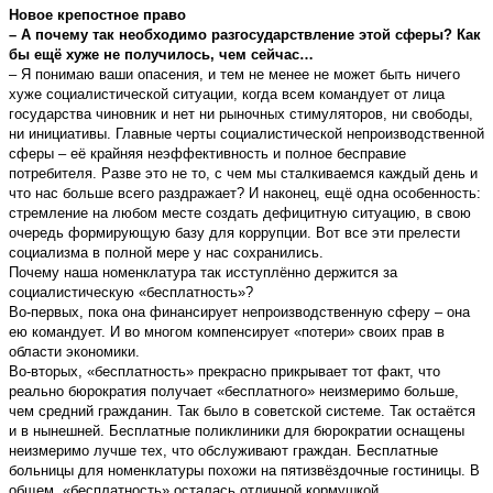
Новое крепостное право
– А почему так необходимо разгосударствление этой сферы? Как
бы ещё хуже не получилось, чем сейчас…
– Я понимаю ваши опасения, и тем не менее не может быть ничего
хуже социалистической ситуации, когда всем командует от лица
государства чиновник и нет ни рыночных стимуляторов, ни свободы,
ни инициативы. Главные черты социалистической непроизводственной
сферы – её крайняя неэффективность и полное бесправие
потребителя. Разве это не то, с чем мы сталкиваемся каждый день и
что нас больше всего раздражает? И наконец, ещё одна особенность:
стремление на любом месте создать дефицитную ситуацию, в свою
очередь формирующую базу для коррупции. Вот все эти прелести
социализма в полной мере у нас сохранились.
Почему наша номенклатура так исступлённо держится за
социалистическую «бесплатность»?
Во-первых, пока она финансирует непроизводственную сферу – она
ею командует. И во многом компенсирует «потери» своих прав в
области экономики.
Во-вторых, «бесплатность» прекрасно прикрывает тот факт, что
реально бюрократия получает «бесплатного» неизмеримо больше,
чем средний гражданин. Так было в советской системе. Так остаётся
и в нынешней. Бесплатные поликлиники для бюрократии оснащены
неизмеримо лучше тех, что обслуживают граждан. Бесплатные
больницы для номенклатуры похожи на пятизвёздочные гостиницы. В
общем, «бесплатность» осталась отличной кормушкой.