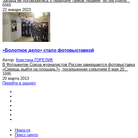
Запада не договорились о передаче танков Украине, но обсудили...
6565
22 января 2023
«Болотное дело» стало фотовыставкой
Автор:
Кристина ГОРЕЛИК
В Фотоцентре Союза журналистов России завершается фотовыставка
«Смеешь выйти на площадь?», посвященная событиям 6 мая 20...
1695
20 марта 2013
Перейти в раздел
Новости
Пресс-центр