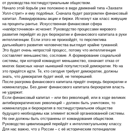
от руководства постиндустриальным обществом.
Начало этой борьбе уже положено в виде движений типа «Захвати
Уолл-стрит» и ему подобных. Сначала будет разгромлен финансовый
капитал. Ликвидированы акции и биржи. Исчезнут как класс живущие
на проценты рантье. Искусственная финансовая сфера
«напёрсточников» исчезнет. Руководство процессами мирового
развития перейдёт из рук бюрократии и финансового капитала в руки
интеллигенции. Если этого не произойдёт, то перспектива
дальнейшего развития человечества выглядит крайне туманной.
Это будет очень непростой процесс, потому что интеллигенция
составляет меньшинство, сословие. А формирование социальной
системы, при которой командует меньшинство, означает отказ от
многих базисных начал нынешней популистской демократии. Но на
это придётся идти. Те, кто сегодня требует демократии, должны
знать, что демократия будет иной, не теперешней.
После разгрома финансового капитала придёт очередь бюрократии и
номенклатуры. Без денег финансового капитала бюрократия власть
не удержит.
Если финансовый капитал – или без революций, или в ходе великих
антибюрократических революций – должен быть уничтожен, то
номенклатура и бюрократия в постиндустриальном обществе
будущего необходимы как элемент всякой организованной системы.
Но они должны быть отстранены от командования обществом.
Руководство цивилизацией перейдёт к интеллектуальному классу.
Для нас важно, что у России – с её историческим потенциалом