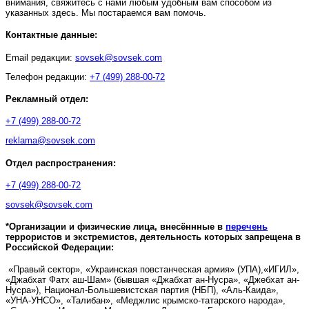
внимания, свяжитесь с нами любым удобным вам способом из
указанных здесь. Мы постараемся вам помочь.
Контактные данные:
Email редакции:
sovsek@sovsek.com
Телефон редакции:
+7 (499) 288-00-72
Рекламный отдел:
+7 (499) 288-00-72
reklama@sovsek.com
Отдел распространения:
+7 (499) 288-00-72
sovsek@sovsek.com
*Организации и физические лица, внесённные в
перечень
террористов и экстремистов, деятельность которых запрещена в
Российской Федерации:
«Правый сектор», «Украинская повстанческая армия» (УПА),«ИГИЛ»,
«Джабхат Фатх аш-Шам» (бывшая «Джабхат ан-Нусра», «Джебхат ан-
Нусра»), Национал-Большевистская партия (НБП), «Аль-Каида»,
«УНА-УНСО», «Талибан», «Меджлис крымско-татарского народа»,