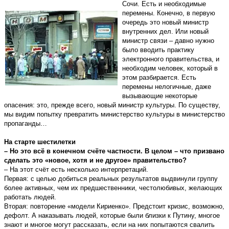
Сочи. Есть и необходимые
перемены. Конечно, в первую
очередь это новый министр
внутренних дел. Или новый
министр связи – давно нужно
было вводить практику
электронного правительства, и
необходим человек, который в
этом разбирается. Есть
перемены нелогичные, даже
вызывающие некоторые
опасения: это, прежде всего, новый министр культуры. По существу,
мы видим попытку превратить министерство культуры в министерство
пропаганды…
На старте шестилетки
– Но это всё в конечном счёте частности. В целом – что призвано
сделать это «новое, хотя и не другое» правительство?
– На этот счёт есть несколько интерпретаций.
Первая: с целью добиться реальных результатов выдвинули группу
более активных, чем их предшественники, честолюбивых, желающих
работать людей.
Вторая: повторение «модели Кириенко». Предстоит кризис, возможно,
дефолт. А наказывать людей, которые были близки к Путину, многое
знают и многое могут рассказать, если на них попытаются свалить