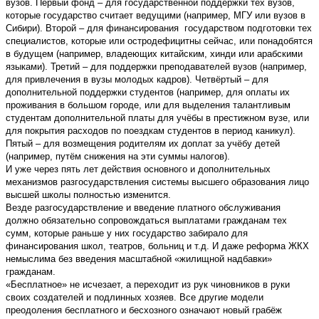
вузов. Первый фонд – для государственной поддержки тех вузов,
которые государство считает ведущими (например, МГУ или вузов в
Сибири). Второй – для финансирования государством подготовки тех
специалистов, которые или остродефицитны сейчас, или понадобятся
в будущем (например, владеющих китайским, хинди или арабскими
языками). Третий – для поддержки преподавателей вузов (например,
для привлечения в вузы молодых кадров). Четвёртый – для
дополнительной поддержки студентов (например, для оплаты их
проживания в большом городе, или для выделения талантливым
студентам дополнительной платы для учёбы в престижном вузе, или
для покрытия расходов по поездкам студентов в период каникул).
Пятый – для возмещения родителям их доплат за учёбу детей
(например, путём снижения на эти суммы налогов).
И уже через пять лет действия основного и дополнительных
механизмов разгосударствления системы высшего образования лицо
высшей школы полностью изменится.
Везде разгосударствление и введение платного обслуживания
должно обязательно сопровождаться выплатами гражданам тех
сумм, которые раньше у них государство забирало для
финансирования школ, театров, больниц и т.д. И даже реформа ЖКХ
немыслима без введения масштабной «жилищной надбавки»
гражданам.
«Бесплатное» не исчезает, а переходит из рук чиновников в руки
своих создателей и подлинных хозяев. Все другие модели
преодоления бесплатного и бесхозного означают новый грабёж