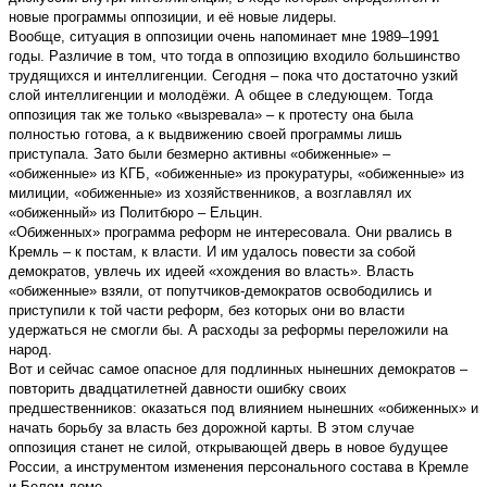
новые программы оппозиции, и её новые лидеры.
Вообще, ситуация в оппозиции очень напоминает мне 1989–1991
годы. Различие в том, что тогда в оппозицию входило большинство
трудящихся и интеллигенции. Сегодня – пока что достаточно узкий
слой интеллигенции и молодёжи. А общее в следующем. Тогда
оппозиция так же только «вызревала» – к протесту она была
полностью готова, а к выдвижению своей программы лишь
приступала. Зато были безмерно активны «обиженные» –
«обиженные» из КГБ, «обиженные» из прокуратуры, «обиженные» из
милиции, «обиженные» из хозяйственников, а возглавлял их
«обиженный» из Политбюро – Ельцин.
«Обиженных» программа реформ не интересовала. Они рвались в
Кремль – к постам, к власти. И им удалось повести за собой
демократов, увлечь их идеей «хождения во власть». Власть
«обиженные» взяли, от попутчиков-демократов освободились и
приступили к той части реформ, без которых они во власти
удержаться не смогли бы. А расходы за реформы переложили на
народ.
Вот и сейчас самое опасное для подлинных нынешних демократов –
повторить двадцатилетней давности ошибку своих
предшественников: оказаться под влиянием нынешних «обиженных» и
начать борьбу за власть без дорожной карты. В этом случае
оппозиция станет не силой, открывающей дверь в новое будущее
России, а инструментом изменения персонального состава в Кремле
и Белом доме.