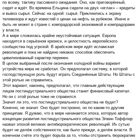
по всему, тактику пассивного ожидания. Оно, как приговорённый,
сидит и ждёт. Во времена Ельцина сидели на двух «иглах» – кредиты
и вывоз сырья. Сейчас на одной: сырьё. Приклеились к экрану
телевизора и ждут известий о ценах на нефть за рубежом. Иначе и
быть не может в стране с компрадорской экономикой и компрадорами
у власти.
А в мире сложилась крайне неустойчивая ситуация. Европа
находится в серьёзном кризисе, и целостность европейского
сообщества под угрозой. В арабском мире идёт исламская
революция и пока не найдено никаких способов обеспечить
цивилизованный характер перемен.
В целом выбранный после окончания холодной войны вариант
устройства мира не сработал. Он предполагал систему, в которой
господствующую роль будут играть Соединённые Штаты. Но Штаты с
этой ролью не справились.
Этот вариант, наконец, предполагал, что главным действующим
лицом постиндустриального общества станет финансовый капитал.
Но он с этой ролью тоже не справился.
Значит ли это, что постиндустриального общества не будет?
Конечно, не значит. Оно будет построено, но по каким-то другим
принципам. Я думаю, что в мире начинается эпоха, которую автор
концепции развития постиндустриального общества Элвин Тоффлер
назвал эпохой великих антибюрократических революций. Их сутью
будет не делёж собственности, как было прежде, а делёж власти. В
конечном счёте это будет борьба за то, чтобы отстранить бюрократию