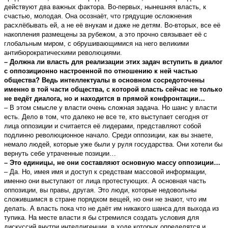
действуют два важных фактора. Во-первых, нынешняя власть, к
счастью, молодая. Она осознаёт, что грядущие осложнения
расхлёбывать ей, а не её внукам и даже не детям. Во-вторых, все её
накопления размещены за рубежом, а это прочно связывает её с
глобальным миром, с обрушивающимися на него великими
антибюрократическими революциями.
– Должна ли власть для реализации этих задач вступить в диалог
с оппозиционно настроенной по отношению к ней частью
общества? Ведь интеллектуалы в основном сосредоточены
именно в той части общества, с которой власть сейчас не только
не ведёт диалога, но и находится в прямой конфронтации…
– В этом смысле у власти очень сложная задача. Но шанс у власти
есть. Дело в том, что далеко не все те, кто выступает сегодня от
лица оппозиции и считается её лидерами, представляют собой
подлинно революционное начало. Среди оппозиции, как вы знаете,
немало людей, которые уже были у руля государства. Они хотели бы
вернуть себе утраченные позиции…
– Это единицы, не они составляют основную массу оппозиции…
– Да. Но, имея имя и доступ к средствам массовой информации,
именно они выступают от лица протестующих. А основная часть
оппозиции, вы правы, другая. Это люди, которые недовольны
сложившимся в стране порядком вещей, но они не знают, что им
делать. А власть пока что не даёт им никакого шанса для выхода из
тупика. На месте власти я бы стремился создать условия для
дискуссий внутри интеллигенции, в ходе которых определятся и