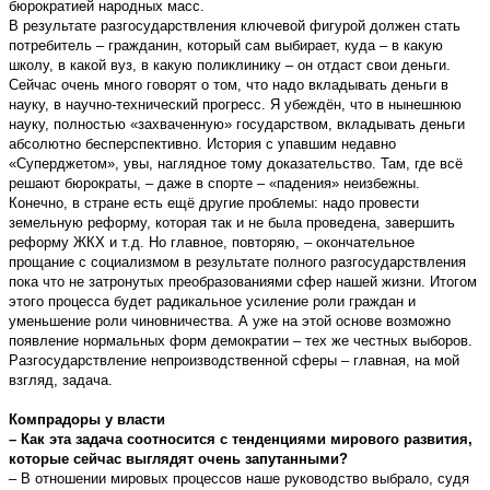
бюрократией народных масс.
В результате разгосударствления ключевой фигурой должен стать
потребитель – гражданин, который сам выбирает, куда – в какую
школу, в какой вуз, в какую поликлинику – он отдаст свои деньги.
Сейчас очень много говорят о том, что надо вкладывать деньги в
науку, в научно-технический прогресс. Я убеждён, что в нынешнюю
науку, полностью «захваченную» государством, вкладывать деньги
абсолютно бесперспективно. История с упавшим недавно
«Суперджетом», увы, наглядное тому доказательство. Там, где всё
решают бюрократы, – даже в спорте – «падения» неизбежны.
Конечно, в стране есть ещё другие проблемы: надо провести
земельную реформу, которая так и не была проведена, завершить
реформу ЖКХ и т.д. Но главное, повторяю, – окончательное
прощание с социализмом в результате полного разгосударствления
пока что не затронутых преобразованиями сфер нашей жизни. Итогом
этого процесса будет радикальное усиление роли граждан и
уменьшение роли чиновничества. А уже на этой основе возможно
появление нормальных форм демократии – тех же честных выборов.
Разгосударствление непроизводственной сферы – главная, на мой
взгляд, задача.
Компрадоры у власти
– Как эта задача соотносится с тенденциями мирового развития,
которые сейчас выглядят очень запутанными?
– В отношении мировых процессов наше руководство выбрало, судя