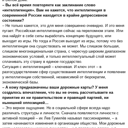
– Вы всё время повторяете как заклинание слово
«интеллигенция». Вам не кажется, что интеллигенция в
современной России находится в крайне депрессивном
состоянии?
– Не только кажется, это для меня совершенно очевидно. И это меня
пугает. Российская интеллигенция сейчас на переломном этапе. Или
она найдёт в себе силы выработать концепцию будущего, или
выходит из игры. Но тогда и Россия выходит из игры, потому что без
интеллигенции она существовать не может. Мы слишком большая,
слишком многонациональная страна, с чересчур широким диапазоном
экономических условий, и только интеллектуальный слой может
сплачивать эту страну в единое государство.
Ситуация с интеллигенцией – ключевая. И ключ этот – в
разгосударствлении сфер существования интеллигенции и появлении
у интеллигенции собственной, независимой от бюрократии,
экономической базы.
– А кому предназначены ваши дорожные карты? У меня
создалось впечатление, что вы не очень рассчитываете на
принятие их ни правительством и правящей партией, ни
нынешней оппозицией…
– Это верное ощущение. Но в социальной сфере всегда надо
различать структуры и личности. Сначала появляются личности с
активной позицией – их Лев Гумилёв называл пассионариями, – а
затем начинаются изменения в организации общества. Мои дорожные