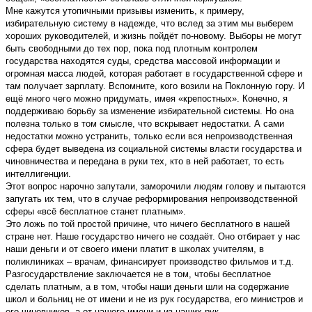
Мне кажутся утопичными призывы изменить, к примеру,
избирательную систему в надежде, что вслед за этим мы выберем
хороших руководителей, и жизнь пойдёт по-новому. Выборы не могут
быть свободными до тех пор, пока под плотным контролем
государства находятся суды, средства массовой информации и
огромная масса людей, которая работает в государственной сфере и
там получает зарплату. Вспомните, кого возили на Поклонную гору. И
ещё много чего можно придумать, имея «крепостных». Конечно, я
поддерживаю борьбу за изменение избирательной системы. Но она
полезна только в том смысле, что вскрывает недостатки. А сами
недостатки можно устранить, только если вся непроизводственная
сфера будет выведена из социальной системы власти государства и
чиновничества и передана в руки тех, кто в ней работает, то есть
интеллигенции.
Этот вопрос нарочно запутали, заморочили людям голову и пытаются
запугать их тем, что в случае реформирования непроизводственной
сферы «всё бесплатное станет платным».
Это ложь по той простой причине, что ничего бесплатного в нашей
стране нет. Наше государство ничего не создаёт. Оно отбирает у нас
наши деньги и от своего имени платит в школах учителям, в
поликлиниках – врачам, финансирует производство фильмов и т.д.
Разгосударствление заключается не в том, чтобы бесплатное
сделать платным, а в том, чтобы наши деньги шли на содержание
школ и больниц не от имени и не из рук государства, его министров и
его чиновников, а от нашего имени и из наших рук.