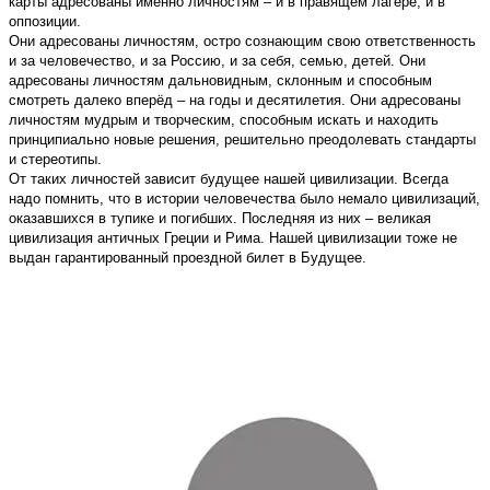
карты адресованы именно личностям – и в правящем лагере, и в
оппозиции.
Они адресованы личностям, остро сознающим свою ответственность
и за человечество, и за Россию, и за себя, семью, детей. Они
адресованы личностям дальновидным, склонным и способным
смотреть далеко вперёд – на годы и десятилетия. Они адресованы
личностям мудрым и творческим, способным искать и находить
принципиально новые решения, решительно преодолевать стандарты
и стереотипы.
От таких личностей зависит будущее нашей цивилизации. Всегда
надо помнить, что в истории человечества было немало цивилизаций,
оказавшихся в тупике и погибших. Последняя из них – великая
цивилизация античных Греции и Рима. Нашей цивилизации тоже не
выдан гарантированный проездной билет в Будущее.