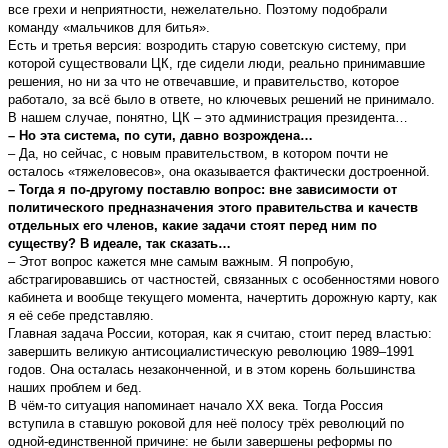
все грехи и неприятности, нежелательно. Поэтому подобрали
команду «мальчиков для битья».
Есть и третья версия: возродить старую советскую систему, при
которой существовали ЦК, где сидели люди, реально принимавшие
решения, но ни за что не отвечавшие, и правительство, которое
работало, за всё было в ответе, но ключевых решений не принимало.
В нашем случае, понятно, ЦК – это администрация президента…
– Но эта система, по сути, давно возрождена…
– Да, но сейчас, с новым правительством, в котором почти не
осталось «тяжеловесов», она оказывается фактически достроенной.
– Тогда я по-другому поставлю вопрос: вне зависимости от
политического предназначения этого правительства и качеств
отдельных его членов, какие задачи стоят перед ним по
существу? В идеале, так сказать…
– Этот вопрос кажется мне самым важным. Я попробую,
абстрагировавшись от частностей, связанных с особенностями нового
кабинета и вообще текущего момента, начертить дорожную карту, как
я её себе представляю.
Главная задача России, которая, как я считаю, стоит перед властью:
завершить великую антисоциалистическую революцию 1989–1991
годов. Она осталась незаконченной, и в этом корень большинства
наших проблем и бед.
В чём-то ситуация напоминает начало ХХ века. Тогда Россия
вступила в ставшую роковой для неё полосу трёх революций по
одной-единственной причине: не были завершены реформы по