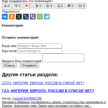
Вам понравилась эта публикация?
👍
0
👎
0
❤
0
😆
0
😡
0
🤔
0
🙈
0
🧘‍♀️
0
Поделиться
Комментарии
Оставить комментарий
Ваше имя
Ваш email
Введите Ваш комментарий
Отмена
Отправить
Другие статьи раздела:
ГАЗ, НИГЕРИЯ, ЕВРОПА: РОССИИ В СПИСКЕ НЕТ?
Автор:
Сергей БАЛМАСОВ
Нигерия и Марокко договорились начать строительство газопровода в
Европу, благодаря чему Запад рассчитывает ослабить сво...