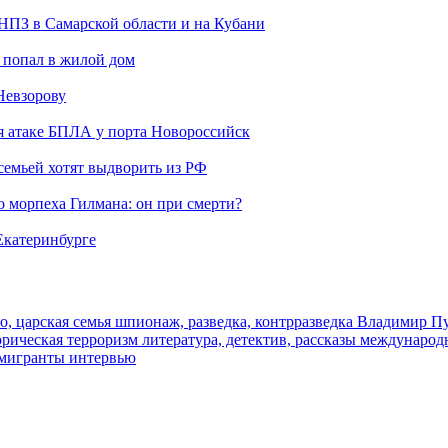
 НПЗ в Самарской области и на Кубани
 попал в жилой дом
Невзорову
я атаке БПЛА у порта Новороссийск
семьей хотят выдворить из РФ
морпеха Гилмана: он при смерти?
 Екатеринбурге
о, царская семья
шпионаж, разведка, контрразведка
Владимир П
торическая
терроризм
литература, детектив, рассказы
международ
 мигранты
интервью