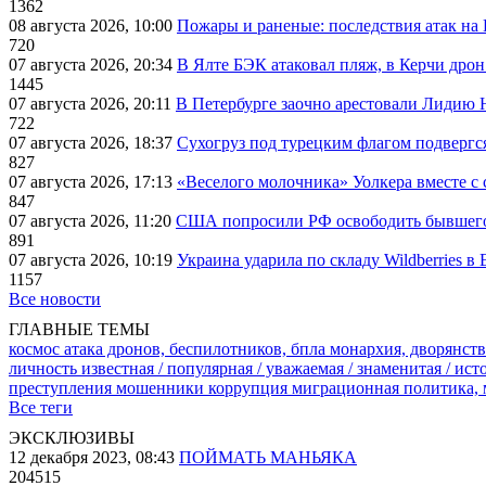
1362
08 августа 2026, 10:00
Пожары и раненые: последствия атак на
720
07 августа 2026, 20:34
В Ялте БЭК атаковал пляж, в Керчи дрон
1445
07 августа 2026, 20:11
В Петербурге заочно арестовали Лидию 
722
07 августа 2026, 18:37
Сухогруз под турецким флагом подвергс
827
07 августа 2026, 17:13
«Веселого молочника» Уолкера вместе с 
847
07 августа 2026, 11:20
США попросили РФ освободить бывшего 
891
07 августа 2026, 10:19
Украина ударила по складу Wildberries в
1157
Все новости
ГЛАВНЫЕ ТЕМЫ
космос
атака дронов, беспилотников, бпла
монархия, дворянств
личность известная / популярная / уважаемая / знаменитая / ис
преступления
мошенники
коррупция
миграционная политика,
Все теги
ЭКСКЛЮЗИВЫ
12 декабря 2023, 08:43
ПОЙМАТЬ МАНЬЯКА
204515