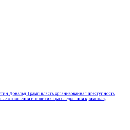
утин
Дональд Трамп
власть
организованная преступность
ные отношения и политика
расследования
криминал,