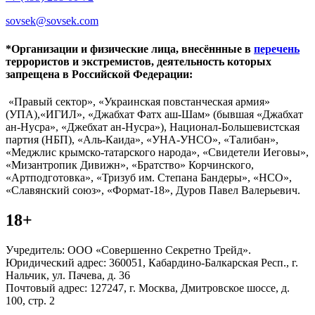
sovsek@sovsek.com
*Организации и физические лица, внесённные в
перечень
террористов и экстремистов, деятельность которых
запрещена в Российской Федерации:
«Правый сектор», «Украинская повстанческая армия»
(УПА),«ИГИЛ», «Джабхат Фатх аш-Шам» (бывшая «Джабхат
ан-Нусра», «Джебхат ан-Нусра»), Национал-Большевистская
партия (НБП), «Аль-Каида», «УНА-УНСО», «Талибан»,
«Меджлис крымско-татарского народа», «Свидетели Иеговы»,
«Мизантропик Дивижн», «Братство» Корчинского,
«Артподготовка», «Тризуб им. Степана Бандеры», «НСО»,
«Славянский союз», «Формат-18», Дуров Павел Валерьевич.
18+
Учредитель: ООО «Совершенно Секретно Трейд».
Юридический адрес: 360051, Кабардино-Балкарская Респ., г.
Нальчик, ул. Пачева, д. 36
Почтовый адрес: 127247, г. Москва, Дмитровское шоссе, д.
100, стр. 2