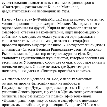
существования являются пять тысяч моих фолловеров в
«Твиттере», – рассказывает Кирилл Михайлов,
двадцатитрехлетний переводчик из Уфы.
Из его «Твиттера» (@ReggaeMortis1) всегда можно узнать, что
«оппозиционного» происходит в Москве. Мы идем с ним с
одного митинга на другой, Кирилл не отрывает взгляд от
смартфона: отвечает на комментарии, ищет информацию о
событиях, о которых он может успеть сегодня рассказать
своим читателям, или с помощью этого же смартфона
провести прямую видеотрансляцию. У Государственной Думы
с плакатом «Спасем Леонида Развозжаева» стоит Александр
Рыклин, главный редактор интернет-журнала ej.ru. Кирилл
становится единственным журналистом, который сообщил об
этом пикете. У Кирилла с собой две сумки: с оборудованием и
личными вещами. Он еще не знает, где будет сегодня
ночевать, и «кидает» в «Твиттер» просьбы о «вписке».
– Началось все с 5 декабря 2011-го, с первых массовых
митингов против фальсификаций на выборах в
Государственную Думу, – продолжает рассказ Кирилл. – Я
участник Левого фронта, и у себя в Уфе мы тоже устраивали
митинги. Пару раз выходил в прямой эфир телеканала
«Дождь», давал картинку со своего смартфона c помощью
программы онлайн-видеотрансляции. В апреле 2012-го я со