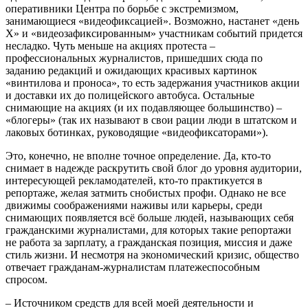
оперативники Центра по борьбе с экстремизмом,
занимающиеся «видеофиксацией». Возможно, настанет «день
Х» и «видеозафиксированным» участникам событий придется
несладко. Чуть меньше на акциях протеста –
профессиональных журналистов, пришедших сюда по
заданию редакций и ожидающих красивых картинок
«винтилова и проноса», то есть задержания участников акции
и доставки их до полицейского автобуса. Остальные
снимающие на акциях (и их подавляющее большинство) –
«блогеры» (так их называют в свои рации люди в штатском и
лаковых ботинках, руководящие «видеофиксаторами»).
Это, конечно, не вполне точное определение. Да, кто-то
снимает в надежде раскрутить свой блог до уровня аудитории,
интересующей рекламодателей, кто-то практикуется в
репортаже, желая затмить снобистых профи. Однако не все
движимы соображениями наживы или карьеры, среди
снимающих появляется всё больше людей, называющих себя
гражданскими журналистами, для которых такие репортажи
не работа за зарплату, а гражданская позиция, миссия и даже
стиль жизни. И несмотря на экономический кризис, общество
отвечает гражданам-журналистам платежеспособным
спросом.
– Источником средств для всей моей деятельности и