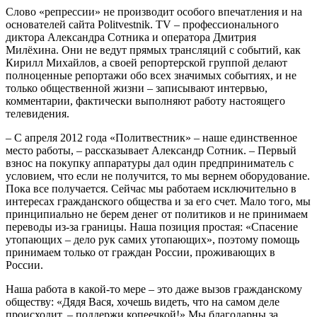
Слово «репрессии» не производит особого впечатления и на
основателей сайта Politvestnik. TV – профессионального
диктора Александра Сотника и оператора Дмитрия
Милёхина. Они не ведут прямых трансляций с событий, как
Кирилл Михайлов, а своей репортерской группой делают
полноценные репортажи обо всех значимых событиях, и не
только общественной жизни – записывают интервью,
комментарии, фактически выполняют работу настоящего
телевидения.
– С апреля 2012 года «Политвестник» – наше единственное
место работы, – рассказывает Александр Сотник. – Первый
взнос на покупку аппаратуры дал один предприниматель с
условием, что если не получится, то мы вернем оборудование.
Пока все получается. Сейчас мы работаем исключительно в
интересах гражданского общества и за его счет. Мало того, мы
принципиально не берем денег от политиков и не принимаем
переводы из-за границы. Наша позиция простая: «Спасение
утопающих – дело рук самих утопающих», поэтому помощь
принимаем только от граждан России, проживающих в
России.
Наша работа в какой-то мере – это даже вызов гражданскому
обществу: «Дядя Вася, хочешь видеть, что на самом деле
происходит, – поддержи копеечкой!» Мы благодарны за