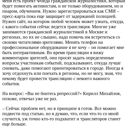
меня есть проект Фонда гражданской журналистики, который
будет помогать активистам, и не только оборудованием, но и
пиаром, обучением. Нужно зарегистрироваться как СМИ –
пресс-карта пока еще защищает от задержаний полицией.
Нужен сайт, на котором любой человек может узнать, откуда,
с какого события сейчас ведется трансляция. Многие уже
занимаются гражданской журналистикой в Москве и
регионах, но их не слышно, надо помочь им встретиться со
своими читателями-зрителями. Менять телефон на
профессиональное оборудование я не хочу – он помогает мне
быть интерактивным. Во время трансляции я вижу
комментарии зрителей, они просят задать определенные
вопросы участникам событий, подсказывают, откуда лучше
снимать, даже помогают ориентироваться в городе. Иногда я
хочу отдохнуть или поехать в регионы, но не могу, зная, что
некому будет провести трансляцию с некоего важного
события.
На вопрос: «Вы не боитесь репрессий?» Кирилл Михайлов,
похоже, отвечал уже не раз.
– Сейчас проблем нет, но в принципе я готов. Все можно
подвести под статью, но я думаю, что, если что-то со мной
случится, уж точно кто-то подхватит и трансляторов станет
еще больше.