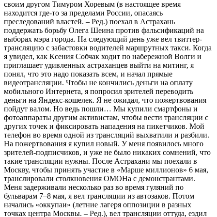
своим другом Тимуром Хоревым (в настоящее время
находится где-то за пределами России, опасаясь
преследований властей. – Ред.) поехал в Астрахань
поддержать борьбу Олега Шеина против фальсификаций на
выборах мэра города. На следующий день уже вел твиттер-
трансляцию с забастовки водителей маршрутных такси. Когда
я увидел, как Ксения Собчак ходит по набережной Волги и
приглашает удивленных астраханцев выйти на митинг, я
понял, что это надо показать всем, и начал прямые
видеотрансляции. Чтобы не кончились деньги на оплату
мобильного Интернета, я попросил зрителей переводить
деньги на Яндекс-кошелек. Я не ожидал, что пожертвования
пойдут валом. Но ведь пошли… Мы купили смартфоны и
фотоаппараты другим активистам, чтобы вести трансляции с
других точек и фиксировать нападения на пикетчиков. Мой
телефон во время одной из трансляций выхватили и разбили.
На пожертвования я купил новый. У меня появилось много
зрителей-подписчиков, и уже не было никаких сомнений, что
такие трансляции нужны. После Астрахани мы поехали в
Москву, чтобы принять участие в «Марше миллионов» 6 мая,
транслировали столкновения ОМОНа с демонстрантами.
Меня задерживали несколько раз во время гуляний по
бульварам 7–8 мая, я вел трансляции из автозаков. Потом
начались «оккупаи» (летние лагеря оппозиции в разных
точках центра Москвы. – Ред.), вел трансляции оттуда, ездил