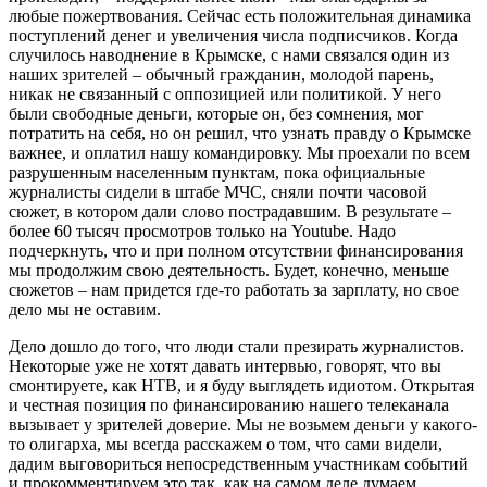
любые пожертвования. Сейчас есть положительная динамика
поступлений денег и увеличения числа подписчиков. Когда
случилось наводнение в Крымске, с нами связался один из
наших зрителей – обычный гражданин, молодой парень,
никак не связанный с оппозицией или политикой. У него
были свободные деньги, которые он, без сомнения, мог
потратить на себя, но он решил, что узнать правду о Крымске
важнее, и оплатил нашу командировку. Мы проехали по всем
разрушенным населенным пунктам, пока официальные
журналисты сидели в штабе МЧС, сняли почти часовой
сюжет, в котором дали слово пострадавшим. В результате –
более 60 тысяч просмотров только на Youtube. Надо
подчеркнуть, что и при полном отсутствии финансирования
мы продолжим свою деятельность. Будет, конечно, меньше
сюжетов – нам придется где-то работать за зарплату, но свое
дело мы не оставим.
Дело дошло до того, что люди стали презирать журналистов.
Некоторые уже не хотят давать интервью, говорят, что вы
смонтируете, как НТВ, и я буду выглядеть идиотом. Открытая
и честная позиция по финансированию нашего телеканала
вызывает у зрителей доверие. Мы не возьмем деньги у какого-
то олигарха, мы всегда расскажем о том, что сами видели,
дадим выговориться непосредственным участникам событий
и прокомментируем это так, как на самом деле думаем.