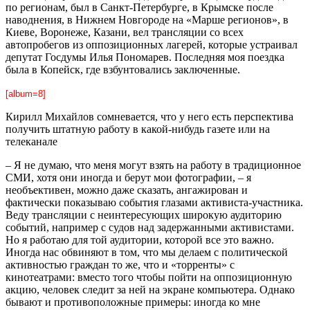
по регионам, был в Санкт-Петербурге, в Крымске после
наводнения, в Нижнем Новгороде на «Марше регионов», в
Киеве, Воронеже, Казани, вел трансляции со всех
автопробегов из оппозиционных лагерей, которые устраивал
депутат Госдумы Илья Пономарев. Последняя моя поездка
была в Копейск, где взбунтовались заключенные.
[album=8]
Кирилл Михайлов сомневается, что у него есть перспектива
получить штатную работу в какой-нибудь газете или на
телеканале
– Я не думаю, что меня могут взять на работу в традиционное
СМИ, хотя они иногда и берут мои фотографии, – я
необъективен, можно даже сказать, ангажирован и
фактически показываю события глазами активиста-участника.
Веду трансляции с неинтересующих широкую аудиторию
событий, например с судов над задержанными активистами.
Но я работаю для той аудитории, которой все это важно.
Иногда нас обвиняют в том, что мы делаем с политической
активностью граждан то же, что и «торренты» с
кинотеатрами: вместо того чтобы пойти на оппозиционную
акцию, человек следит за ней на экране компьютера. Однако
бывают и противоположные примеры: иногда ко мне