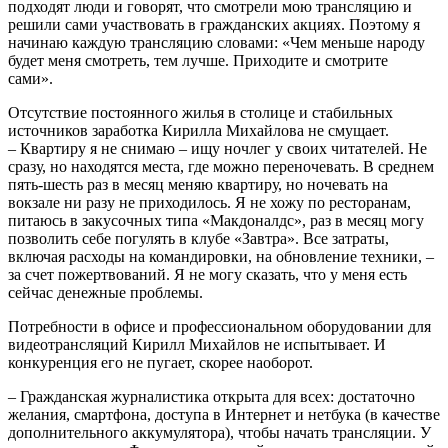
подходят люди и говорят, что смотрели мою трансляцию и
решили сами участвовать в гражданских акциях. Поэтому я
начинаю каждую трансляцию словами: «Чем меньше народу
будет меня смотреть, тем лучше. Приходите и смотрите
сами».
Отсутствие постоянного жилья в столице и стабильных
источников заработка Кирилла Михайлова не смущает.
– Квартиру я не снимаю – ищу ночлег у своих читателей. Не
сразу, но находятся места, где можно переночевать. В среднем
пять-шесть раз в месяц меняю квартиру, но ночевать на
вокзале ни разу не приходилось. Я не хожу по ресторанам,
питаюсь в закусочных типа «Макдоналдс», раз в месяц могу
позволить себе погулять в клубе «Завтра». Все затраты,
включая расходы на командировки, на обновление техники, –
за счет пожертвований. Я не могу сказать, что у меня есть
сейчас денежные проблемы.
Потребности в офисе и профессиональном оборудовании для
видеотрансляций Кирилл Михайлов не испытывает. И
конкуренция его не пугает, скорее наоборот.
– Гражданская журналистика открыта для всех: достаточно
желания, смартфона, доступа в Интернет и нетбука (в качестве
дополнительного аккумулятора), чтобы начать трансляции. У