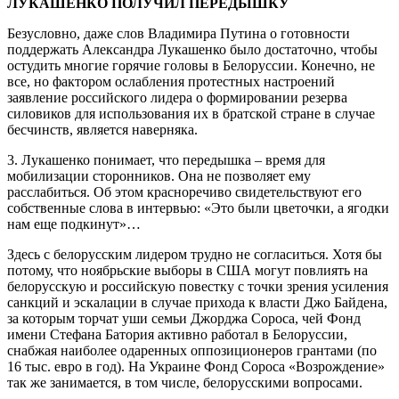
ЛУКАШЕНКО ПОЛУЧИЛ ПЕРЕДЫШКУ
Безусловно, даже слов Владимира Путина о готовности
поддержать Александра Лукашенко было достаточно, чтобы
остудить многие горячие головы в Белоруссии. Конечно, не
все, но фактором ослабления протестных настроений
заявление российского лидера о формировании резерва
силовиков для использования их в братской стране в случае
бесчинств, является наверняка.
3. Лукашенко понимает, что передышка – время для
мобилизации сторонников. Она не позволяет ему
расслабиться. Об этом красноречиво свидетельствуют его
собственные слова в интервью: «Это были цветочки, а ягодки
нам еще подкинут»…
Здесь с белорусским лидером трудно не согласиться. Хотя бы
потому, что ноябрьские выборы в США могут повлиять на
белорусскую и российскую повестку с точки зрения усиления
санкций и эскалации в случае прихода к власти Джо Байдена,
за которым торчат уши семьи Джорджа Сороса, чей Фонд
имени Стефана Батория активно работал в Белоруссии,
снабжая наиболее одаренных оппозиционеров грантами (по
16 тыс. евро в год). На Украине Фонд Сороса «Возрождение»
так же занимается, в том числе, белорусскими вопросами.