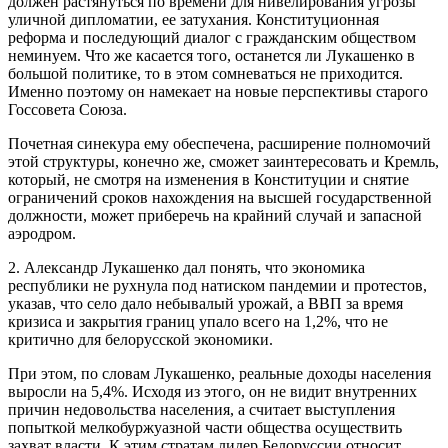
должен растянуться по времени для нивелирования угрозы
уличной дипломатии, ее затухания. Конституционная
реформа и последующий диалог с гражданским обществом
неминуем. Что же касается того, останется ли Лукашенко в
большой политике, то в этом сомневаться не приходится.
Именно поэтому он намекает на новые перспективы старого
Госсовета Союза.
Почетная синекура ему обеспечена, расширение полномочий
этой структуры, конечно же, сможет заинтересовать и Кремль,
который, не смотря на изменения в Конституции и снятие
ограничений сроков нахождения на высшей государственной
должности, может приберечь на крайний случай и запасной
аэродром.
2. Александр Лукашенко дал понять, что экономика
республики не рухнула под натиском пандемии и протестов,
указав, что село дало небывалый урожай, а ВВП за время
кризиса и закрытия границ упало всего на 1,2%, что не
критично для белорусской экономики.
При этом, по словам Лукашенко, реальные доходы населения
выросли на 5,4%. Исходя из этого, он не видит внутренних
причин недовольства населения, а считает выступления
попыткой мелкобуржуазной части общества осуществить
захват власти. К этим стратам лидер Белоруссии относит