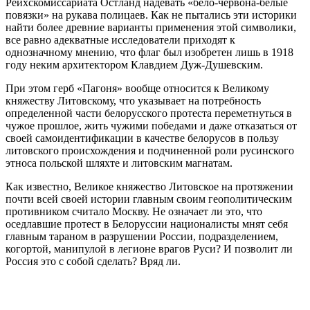
Рейхскомиссариата Остланд надевать «бело-червона-белые
повязки» на рукава полицаев. Как не пытались эти историки
найти более древние варианты применения этой символики,
все равно адекватные исследователи приходят к
однозначному мнению, что флаг был изобретен лишь в 1918
году неким архитектором Клавдием Дуж-Душевским.
При этом герб «Пагоня» вообще относится к Великому
княжеству Литовскому, что указывает на потребность
определенной части белорусского протеста переметнуться в
чужое прошлое, жить чужими победами и даже отказаться от
своей самоидентификации в качестве белорусов в пользу
литовского происхождения и подчиненной роли русинского
этноса польской шляхте и литовским магнатам.
Как известно, Великое княжество Литовское на протяжении
почти всей своей истории главным своим геополитическим
противником считало Москву. Не означает ли это, что
оседлавшие протест в Белоруссии националисты мнят себя
главным тараном в разрушении России, подразделением,
когортой, манипулой в легионе врагов Руси? И позволит ли
Россия это с собой сделать? Вряд ли.