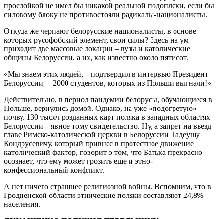
прослойкой не имел бы никакой реальной подоплеки, если бы
силовому блоку не противостояли радикалы-националисты.
Откуда же черпают белорусские националисты, в основе
которых русофобский элемент, свои силы? Здесь на ум
приходит две массовые локации – вузы и католические
общины Белоруссии, а их, как известно около пятисот.
«Мы знаем этих людей, – подтвердил в интервью Президент
Белоруссии, – 2000 студентов, которых из Польши выгнали!»
Действительно, в период пандемии белорусы, обучающиеся в
Польше, вернулись домой. Однако, на уже «подогретую»
почву. 130 тысяч розданных карт поляка в западных областях
Белоруссии – явное тому свидетельство. Ну, а запрет на въезд
главе Римско-католической церкви в Белоруссии Тадеушу
Кондрусевичу, который привнес в протестное движение
католический фактор, говорит о том, что Батька прекрасно
осознает, что ему может грозить еще и этно-
конфессиональный конфликт.
А нет ничего страшнее религиозной войны. Вспомним, что в
Гродненской области этнические поляки составляют 24,8%
населения.