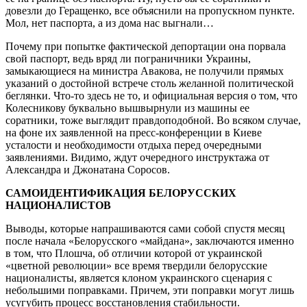
довезли до Геращенко, все объяснили на пропускном пункте.
Мол, нет паспорта, а из дома нас выгнали…
Почему при попытке фактической депортации она порвала
свой паспорт, ведь вряд ли пограничники Украины,
замыкающиеся на министра Авакова, не получили прямых
указаний о достойной встрече столь желанной политической
беглянки. Что-то здесь не то, и официальная версия о том, что
Колесникову буквально вышвырнули из машины ее
соратники, тоже выглядит правдоподобной. Во всяком случае,
на фоне их заявленной на пресс-конференции в Киеве
усталости и необходимости отдыха перед очередными
заявлениями. Видимо, ждут очередного инструктажа от
Александра и Джонатана Соросов.
САМОИДЕНТИФИКАЦИЯ БЕЛОРУССКИХ
НАЦИОНАЛИСТОВ
Выводы, которые напрашиваются сами собой спустя месяц
после начала «Белорусского «майдана», заключаются именно
в том, что Плошча, об отличии которой от украинской
«цветной революции» все время твердили белорусские
националисты, является клоном украинского сценария с
небольшими поправками. Причем, эти поправки могут лишь
усугубить процесс восстановления стабильности.