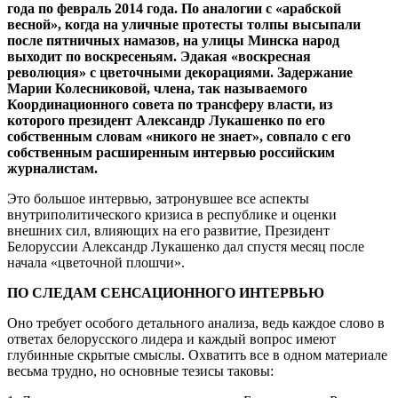
года по февраль 2014 года. По аналогии с «арабской
весной», когда на уличные протесты толпы высыпали
после пятничных намазов, на улицы Минска народ
выходит по воскресеньям. Эдакая «воскресная
революция» с цветочными декорациями. Задержание
Марии Колесниковой, члена, так называемого
Координационного совета по трансферу власти, из
которого президент Александр Лукашенко по его
собственным словам «никого не знает», совпало с его
собственным расширенным интервью российским
журналистам.
Это большое интервью, затронувшее все аспекты
внутриполитического кризиса в республике и оценки
внешних сил, влияющих на его развитие, Президент
Белоруссии Александр Лукашенко дал спустя месяц после
начала «цветочной плошчи».
ПО СЛЕДАМ СЕНСАЦИОННОГО ИНТЕРВЬЮ
Оно требует особого детального анализа, ведь каждое слово в
ответах белорусского лидера и каждый вопрос имеют
глубинные скрытые смыслы. Охватить все в одном материале
весьма трудно, но основные тезисы таковы: