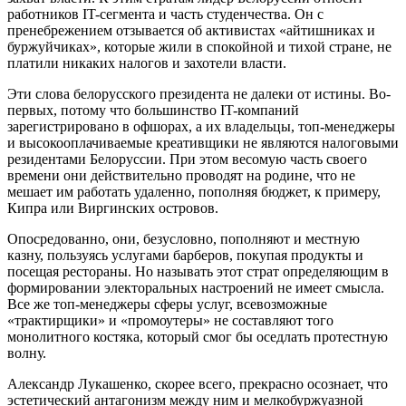
работников IT-сегмента и часть студенчества. Он с
пренебрежением отзывается об активистах «айтишниках и
буржуйчиках», которые жили в спокойной и тихой стране, не
платили никаких налогов и захотели власти.
Эти слова белорусского президента не далеки от истины. Во-
первых, потому что большинство IT-компаний
зарегистрировано в офшорах, а их владельцы, топ-менеджеры
и высокооплачиваемые креативщики не являются налоговыми
резидентами Белоруссии. При этом весомую часть своего
времени они действительно проводят на родине, что не
мешает им работать удаленно, пополняя бюджет, к примеру,
Кипра или Виргинских островов.
Опосредованно, они, безусловно, пополняют и местную
казну, пользуясь услугами барберов, покупая продукты и
посещая рестораны. Но называть этот страт определяющим в
формировании электоральных настроений не имеет смысла.
Все же топ-менеджеры сферы услуг, всевозможные
«трактирщики» и «промоутеры» не составляют того
монолитного костяка, который смог бы оседлать протестную
волну.
Александр Лукашенко, скорее всего, прекрасно осознает, что
эстетический антагонизм между ним и мелкобуржуазной