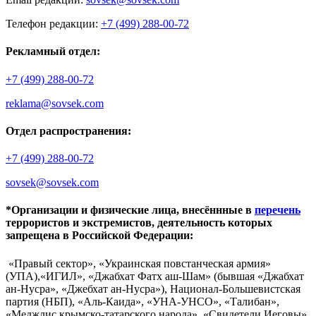
Телефон редакции:
+7 (499) 288-00-72
Рекламный отдел:
+7 (499) 288-00-72
reklama@sovsek.com
Отдел распространения:
+7 (499) 288-00-72
sovsek@sovsek.com
*Организации и физические лица, внесённные в
перечень
террористов и экстремистов, деятельность которых
запрещена в Российской Федерации:
«Правый сектор», «Украинская повстанческая армия»
(УПА),«ИГИЛ», «Джабхат Фатх аш-Шам» (бывшая «Джабхат
ан-Нусра», «Джебхат ан-Нусра»), Национал-Большевистская
партия (НБП), «Аль-Каида», «УНА-УНСО», «Талибан»,
«Меджлис крымско-татарского народа», «Свидетели Иеговы»,