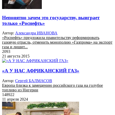
Непонятно зачем это государству, выиграет
только «Роснефть»
Автор:
Александра ИВАНОВА
«Роснефть» предложила правительству реформировать
газовую отрасль, отменить монополию «Газпрома» на экспорт
газа и лишит...
2093
21 августа 2015
«А У НАС АФРИКАНСКИЙ ГАЗ»
Автор:
Сергей БАЛМАСОВ
Европа близка к замещению российского газа на голубое
топливо из Нигерии
148922
11 апреля 2024