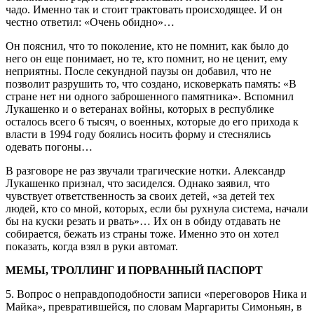
чадо. Именно так и стоит трактовать происходящее. И он
честно ответил: «Очень обидно»…
Он пояснил, что то поколение, кто не помнит, как было до
него он еще понимает, но те, кто помнит, но не ценит, ему
неприятны. После секундной паузы он добавил, что не
позволит разрушить то, что создано, исковеркать память: «В
стране нет ни одного заброшенного памятника». Вспомнил
Лукашенко и о ветеранах войны, которых в республике
осталось всего 6 тысяч, о военных, которые до его прихода к
власти в 1994 году боялись носить форму и стеснялись
одевать погоны…
В разговоре не раз звучали трагические нотки. Александр
Лукашенко признал, что засиделся. Однако заявил, что
чувствует ответственность за своих детей, «за детей тех
людей, кто со мной, которых, если бы рухнула система, начали
бы на куски резать и рвать»… Их он в обиду отдавать не
собирается, бежать из страны тоже. Именно это он хотел
показать, когда взял в руки автомат.
МЕМЫ, ТРОЛЛИНГ И ПОРВАННЫЙ ПАСПОРТ
5. Вопрос о неправдоподобности записи «переговоров Ника и
Майка», превратившейся, по словам Маргариты Симоньян, в