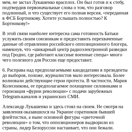
мем, не застал Лукашенко врасплох. Он был готов и к стебу,
подтвердив первоначальные слова о том, что разговор
подлинный, и что существует его полная версия, «переданная
в ФСБ Бортникову. Хотите услышать полностью? К
Бортникову!»
В этой связи наиболее интересна сама готовность Батьки
услужить своим союзникам и предоставить перехваченные
данные об отравлении российского оппозиционного блогера,
намекнув, что «шикарный центр радиоэлектронной разведки
под Гродно, где работают классные военные спецы» много
чего полезного для России еще предоставит.
6. Расправа над предполагаемыми кандидатами в президенты
до выборов, похоже, журналистов мало интересовала. Более
волновали действующие герои протеста. В частности, Мария
Колесникова, ее предполагаемое похищение силовиками и
героизация «фурии революции» с подачи зарубежных
Telegram-каналов и украинских СМИ.
Александр Лукашенко и здесь стоял на своем. Не смотря на
заявления оказавшихся на Украине соратников бывшей
флейтистки, а ныне основной фигуры «цветочной
революции» о том, что оппозиционеров выдворили из
страны, лидер Белоруссии настаивает, что они бежали.