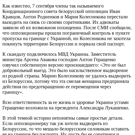
Как известно, 7 сентября члены так называемого
Координационного совета белорусской оппозиции Иван
Кравцов, Антон Родненков и Мария Колесникова перестали
выходить на связь со своими соратниками. Их адвокаты
заявили об их возможном похищении. После СМИ сообщили,
что оппозиционеры прошли пограничный контроль в пункте
пропуска на границе с Украиной, но Колесникова не захотела
покинуть территорию Белоруссии и порвала свой паспорт.
К скандалу подключилось МВД Украины. Заместитель
министра Арсена Авакова господин Антон Геращенко
озвучил собственную версию произошедшего: «Это не был
добровольный выезд. Это было насильственное выдворение
из родной страны. Марию Колесникову не удалось выдворить
из Белоруссии, потому что эта смелая женщина предприняла
действия по предотвращению ее перемещения через
границу».
Всю ответственность за ее жизнь и здоровье Украина устами
Геращенко возложила на президента Александра Лукашенко.
В этой темной истории непонятны самые простые детали.
Если оппозиционерку так уж хотели выдворить из
Белоруссии, то что мешало белорусским силовикам оставить
ее на границе без паспорта. Ну, пусть бы ее соратники и