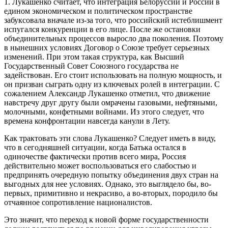
1. Лукашенко считает, что интеграция Белоруссии и России в
едином экономическом и политическом пространстве
забуксовала вначале из-за того, что российский истеблишмент
испугался конкуренции в его лице. После же остановки
объединительных процессов выросло два поколения. Поэтому
в нынешних условиях Договор о Союзе требует серьезных
изменений. При этом такая структура, как Высший
Государственный Совет Союзного государства не
задействован. Его стоит использовать на полную мощность, и
он призван сыграть одну из ключевых ролей в интеграции. С
сожалением Александр Лукашенко отметил, что движение
навстречу друг другу были омрачены газовыми, нефтяными,
молочными, конфетными войнами. Из этого следует, что
времена конфронтации навсегда канули в Лету.
Как трактовать эти слова Лукашенко? Следует иметь в виду,
что в сегодняшней ситуации, когда Батька остался в
одиночестве фактически против всего мира, Россия
действительно может воспользоваться его слабостью и
предпринять очередную попытку объединения двух стран на
выгодных для нее условиях. Однако, это выглядело бы, во-
первых, примитивно и некрасиво, а во-вторых, породило бы
отчаянное сопротивление националистов.
Это значит, что переход к новой форме государственности