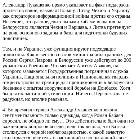
Александр Лукашенко прямо указывает на факт поддержки
протестов извне, называя Польшу, Литву, Чехию и Украину
как операторов информационной войны против его страны.
Не секрет, что распределительными хабами вещания на
Белоруссию являются Чехия и Варшава, а Литва претендует
на роль основного задиры и базы для подготовки будущих
повстанцев.
Там, и на Украине, уже функционируют подходящие
полигоны. Как известно со слов министра иностранных дел
России Сергея Лаврова, в Белоруссии уже действуют до 200
украинских боевиков. Что мешает Арсену Авакову, на
которого замыкается Государственная пограничная служба
Украины, Национальная полиция и Национальная гвардия,
открыть тропы на границе для проникновения в Белоруссию
боевиков с опытом вооруженной борьбы на Донбассе. Хотя
бы для их частичной утилизации. Ничего. Перспектива не
радужная, но вполне реальная.
4. Во время интервью Александр Лукашенко проявил
сентиментальность только однажды, когда Роман Бабаян
спросил, не обидно ли ему… Это действительно был один из
важнейших вопросов беседы, ведь так вышло, что Батька
столкнулся с черной неблагодарностью, с какой зачастую
сталкивается родитель, взрастивший и воспитавший свое