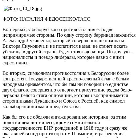
ФОТО: НАТАЛИЯ ФЕДОСЕНКО/ТАСС
Во-первых, у белорусского противостояния есть две
непримиримые стороны. По одну сторону баррикад находится
Александр Лукашенко, который совершенно не похож на
Виктора Януковича и не попятится назад, не станет искать
убежища в другой стране, будет стоять до конца. По другую –
националисты и псевдо-либералы, которые давно с ними
скрестились.
Во-вторых, символизм противостояния в Белоруссии более
контрастен. Государственный красно-зеленый флаг с белым
народным орнаментом, что бы там ни говорили о единстве
двух флагов, совершенно отвергает присутствие рядом бело-
червона-белого стяга оппозиции, который воспринимается
сторонниками Лукашенко и Союза с Россией, как символ
коллаборационизма и предательства.
Как бы его не обеляли ангажированные историки, за этим
полотнищем нет ничего, кроме сомнительной
государственности БНР, рожденной в 1918 году и сразу же
оказавшейся под протекторатом Германии, и разрешения