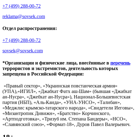
+7 (499) 288-00-72
reklama@sovsek.com
Отдел распространения:
+7 (499) 288-00-72
sovsek@sovsek.com
*Организации и физические лица, внесённные в
перечень
террористов и экстремистов, деятельность которых
запрещена в Российской Федерации:
«Правый сектор», «Украинская повстанческая армия»
(УПА),«ИГИЛ», «Джабхат Фатх аш-Шам» (бывшая «Джабхат
ан-Нусра», «Джебхат ан-Нусра»), Национал-Большевистская
партия (НБП), «Аль-Каида», «УНА-УНСО», «Талибан»,
«Меджлис крымско-татарского народа», «Свидетели Иеговы»,
«Мизантропик Дивижн», «Братство» Корчинского,
«Артподготовка», «Тризуб им. Степана Бандеры», «НСО»,
«Славянский союз», «Формат-18», Дуров Павел Валерьевич.