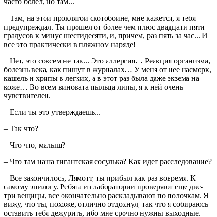
часто болел, но там...
– Там, на этой проклятой скотобойне, мне кажется, я тебя
предупреждал. Ты прошел от более чем плюс двадцати пяти
градусов к минус шестидесяти, и, причем, раз пять за час... И
все это практически в пляжном наряде!
– Нет, это совсем не так... Это аллергия… Реакция организма,
болезнь века, как пишут в журналах… У меня от нее насморк,
кашель и хрипы в легких, а в этот раз была даже экзема на
коже… Во всем виновата пыльца липы, я к ней очень
чувствителен.
– Если ты это утверждаешь...
– Так что?
– Что что, малыш?
– Что там наша гигантская сосулька? Как идет расследование?
– Все закончилось, Лямотт, ты прибыл как раз вовремя. К
самому эпилогу. Ребята из лаборатории проверяют еще две-
три вещицы, все окончательно раскладывают по полочкам. Я
вижу, что ты, похоже, отлично отдохнул, так что я собираюсь
оставить тебя дежурить, ибо мне срочно нужны выходные.