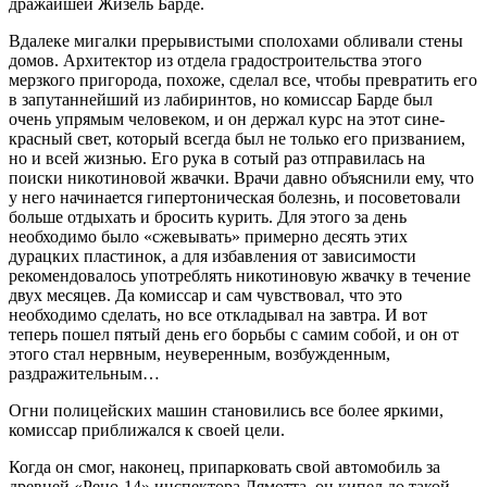
дражайшей Жизель Барде.
Вдалеке мигалки прерывистыми сполохами обливали стены
домов. Архитектор из отдела градостроительства этого
мерзкого пригорода, похоже, сделал все, чтобы превратить его
в запутаннейший из лабиринтов, но комиссар Барде был
очень упрямым человеком, и он держал курс на этот сине-
красный свет, который всегда был не только его призванием,
но и всей жизнью. Его рука в сотый раз отправилась на
поиски никотиновой жвачки. Врачи давно объяснили ему, что
у него начинается гипертоническая болезнь, и посоветовали
больше отдыхать и бросить курить. Для этого за день
необходимо было «сжевывать» примерно десять этих
дурацких пластинок, а для избавления от зависимости
рекомендовалось употреблять никотиновую жвачку в течение
двух месяцев. Да комиссар и сам чувствовал, что это
необходимо сделать, но все откладывал на завтра. И вот
теперь пошел пятый день его борьбы с самим собой, и он от
этого стал нервным, неуверенным, возбужденным,
раздражительным…
Огни полицейских машин становились все более яркими,
комиссар приближался к своей цели.
Когда он смог, наконец, припарковать свой автомобиль за
древней «Рено-14» инспектора Лямотта, он кипел до такой