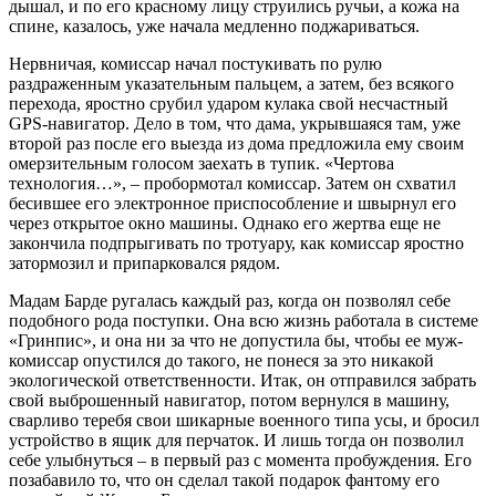
дышал, и по его красному лицу струились ручьи, а кожа на
спине, казалось, уже начала медленно поджариваться.
Нервничая, комиссар начал постукивать по рулю
раздраженным указательным пальцем, а затем, без всякого
перехода, яростно срубил ударом кулака свой несчастный
GPS-навигатор. Дело в том, что дама, укрывшаяся там, уже
второй раз после его выезда из дома предложила ему своим
омерзительным голосом заехать в тупик. «Чертова
технология…», – пробормотал комиссар. Затем он схватил
бесившее его электронное приспособление и швырнул его
через открытое окно машины. Однако его жертва еще не
закончила подпрыгивать по тротуару, как комиссар яростно
затормозил и припарковался рядом.
Мадам Барде ругалась каждый раз, когда он позволял себе
подобного рода поступки. Она всю жизнь работала в системе
«Гринпис», и она ни за что не допустила бы, чтобы ее муж-
комиссар опустился до такого, не понеся за это никакой
экологической ответственности. Итак, он отправился забрать
свой выброшенный навигатор, потом вернулся в машину,
сварливо теребя свои шикарные военного типа усы, и бросил
устройство в ящик для перчаток. И лишь тогда он позволил
себе улыбнуться – в первый раз с момента пробуждения. Его
позабавило то, что он сделал такой подарок фантому его