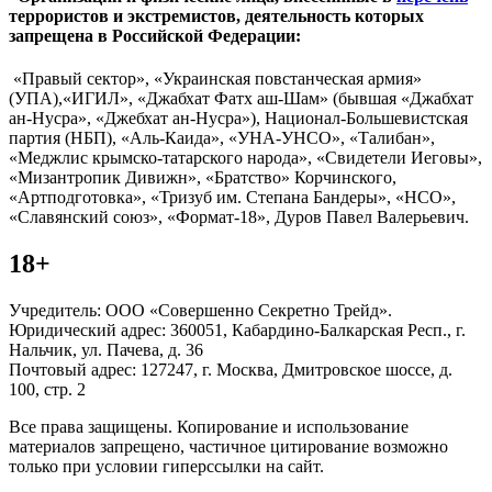
террористов и экстремистов, деятельность которых
запрещена в Российской Федерации:
«Правый сектор», «Украинская повстанческая армия»
(УПА),«ИГИЛ», «Джабхат Фатх аш-Шам» (бывшая «Джабхат
ан-Нусра», «Джебхат ан-Нусра»), Национал-Большевистская
партия (НБП), «Аль-Каида», «УНА-УНСО», «Талибан»,
«Меджлис крымско-татарского народа», «Свидетели Иеговы»,
«Мизантропик Дивижн», «Братство» Корчинского,
«Артподготовка», «Тризуб им. Степана Бандеры», «НСО»,
«Славянский союз», «Формат-18», Дуров Павел Валерьевич.
18+
Учредитель: ООО «Совершенно Секретно Трейд».
Юридический адрес: 360051, Кабардино-Балкарская Респ., г.
Нальчик, ул. Пачева, д. 36
Почтовый адрес: 127247, г. Москва, Дмитровское шоссе, д.
100, стр. 2
Все права защищены. Копирование и использование
материалов запрещено, частичное цитирование возможно
только при условии гиперссылки на сайт.