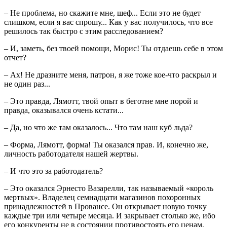
– Не проблема, но скажите мне, шеф... Если это не будет
слишком, если я вас спрошу... Как у вас получилось, что все
решилось так быстро с этим расследованием?
– И, заметь, без твоей помощи, Морис! Ты отдаешь себе в этом
отчет?
– Ах! Не дразните меня, патрон, я же тоже кое-что раскрыл и
не один раз...
– Это правда, Лямотт, твой опыт в беготне мне порой и
правда, оказывался очень кстати...
– Да, но что же там оказалось... Что там наш куб льда?
– Форма, Лямотт, форма! Ты оказался прав. И, конечно же,
личность работодателя нашей жертвы.
– И что это за работодатель?
– Это оказался Эрнесто Вазарелли, так называемый «король
мертвых». Владелец семнадцати магазинов похоронных
принадлежностей в Провансе. Он открывает новую точку
каждые три или четыре месяца. И закрывает столько же, ибо
его конкуренты не в состоянии противостоять его ценам.