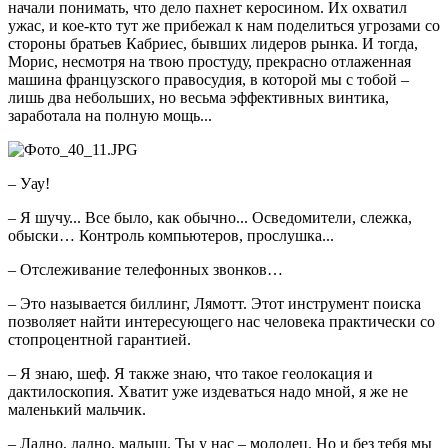
начали понимать, что дело пахнет керосином. Их охватил
ужас, и кое-кто тут же прибежал к нам поделиться угрозами со
стороны братьев Кабриес, бывших лидеров рынка. И тогда,
Морис, несмотря на твою простуду, прекрасно отлаженная
машина французского правосудия, в которой мы с тобой –
лишь два небольших, но весьма эффективных винтика,
заработала на полную мощь...
– Уау!
– Я шучу... Все было, как обычно... Осведомители, слежка,
обыски… Контроль компьютеров, прослушка...
– Отслеживание телефонных звонков…
– Это называется биллинг, Лямотт. Этот инструмент поиска
позволяет найти интересующего нас человека практически со
стопроцентной гарантией.
– Я знаю, шеф. Я также знаю, что такое геолокация и
дактилоскопия. Хватит уже издеваться надо мной, я же не
маленький мальчик.
– Ладно, ладно, малыш. Ты у нас – молодец. Но и без тебя мы