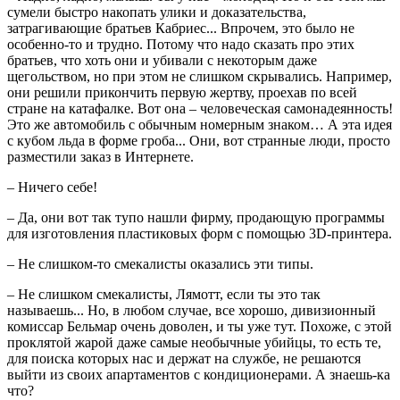
сумели быстро накопать улики и доказательства,
затрагивающие братьев Кабриес... Впрочем, это было не
особенно-то и трудно. Потому что надо сказать про этих
братьев, что хоть они и убивали с некоторым даже
щегольством, но при этом не слишком скрывались. Например,
они решили прикончить первую жертву, проехав по всей
стране на катафалке. Вот она – человеческая самонадеянность!
Это же автомобиль с обычным номерным знаком… А эта идея
с кубом льда в форме гроба... Они, вот странные люди, просто
разместили заказ в Интернете.
– Ничего себе!
– Да, они вот так тупо нашли фирму, продающую программы
для изготовления пластиковых форм с помощью 3D-принтера.
– Не слишком-то смекалисты оказались эти типы.
– Не слишком смекалисты, Лямотт, если ты это так
называешь... Но, в любом случае, все хорошо, дивизионный
комиссар Бельмар очень доволен, и ты уже тут. Похоже, с этой
проклятой жарой даже самые необычные убийцы, то есть те,
для поиска которых нас и держат на службе, не решаются
выйти из своих апартаментов с кондиционерами. А знаешь-ка
что?