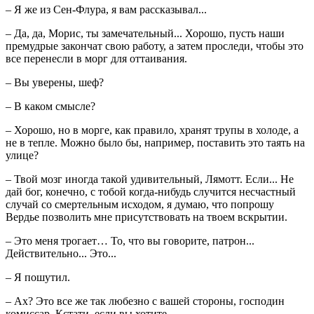
– Я же из Сен-Флура, я вам рассказывал...
– Да, да, Морис, ты замечательный... Хорошо, пусть наши
премудрые закончат свою работу, а затем проследи, чтобы это
все перенесли в морг для оттаивания.
– Вы уверены, шеф?
– В каком смысле?
– Хорошо, но в морге, как правило, хранят трупы в холоде, а
не в тепле. Можно было бы, например, поставить это таять на
улице?
– Твой мозг иногда такой удивительный, Лямотт. Если... Не
дай бог, конечно, с тобой когда-нибудь случится несчастный
случай со смертельным исходом, я думаю, что попрошу
Вердье позволить мне присутствовать на твоем вскрытии.
– Это меня трогает… То, что вы говорите, патрон...
Действительно... Это...
– Я пошутил.
– Ах? Это все же так любезно с вашей стороны, господин
комиссар. Кстати, если вы хотите...