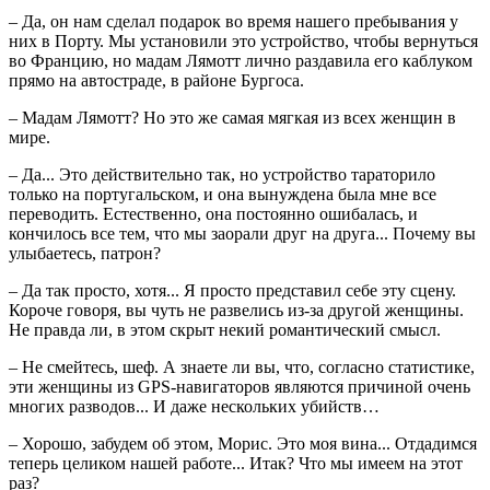
– Да, он нам сделал подарок во время нашего пребывания у
них в Порту. Мы установили это устройство, чтобы вернуться
во Францию, но мадам Лямотт лично раздавила его каблуком
прямо на автостраде, в районе Бургоса.
– Мадам Лямотт? Но это же самая мягкая из всех женщин в
мире.
– Да... Это действительно так, но устройство тараторило
только на португальском, и она вынуждена была мне все
переводить. Естественно, она постоянно ошибалась, и
кончилось все тем, что мы заорали друг на друга... Почему вы
улыбаетесь, патрон?
– Да так просто, хотя... Я просто представил себе эту сцену.
Короче говоря, вы чуть не развелись из-за другой женщины.
Не правда ли, в этом скрыт некий романтический смысл.
– Не смейтесь, шеф. А знаете ли вы, что, согласно статистике,
эти женщины из GPS-навигаторов являются причиной очень
многих разводов... И даже нескольких убийств…
– Хорошо, забудем об этом, Морис. Это моя вина... Отдадимся
теперь целиком нашей работе... Итак? Что мы имеем на этот
раз?