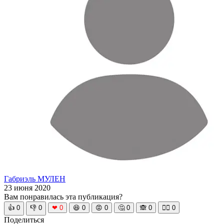
Габриэль МУЛЕН
23 июня 2020
Вам понравилась эта публикация?
👍
0
👎
0
❤
0
😆
0
😡
0
🤔
0
🙈
0
🧘‍♀️
0
Поделиться