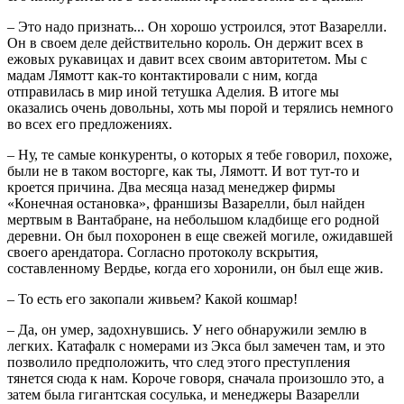
– Это надо признать... Он хорошо устроился, этот Вазарелли.
Он в своем деле действительно король. Он держит всех в
ежовых рукавицах и давит всех своим авторитетом. Мы с
мадам Лямотт как-то контактировали с ним, когда
отправилась в мир иной тетушка Аделия. В итоге мы
оказались очень довольны, хоть мы порой и терялись немного
во всех его предложениях.
– Ну, те самые конкуренты, о которых я тебе говорил, похоже,
были не в таком восторге, как ты, Лямотт. И вот тут-то и
кроется причина. Два месяца назад менеджер фирмы
«Конечная остановка», франшизы Вазарелли, был найден
мертвым в Вантабране, на небольшом кладбище его родной
деревни. Он был похоронен в еще свежей могиле, ожидавшей
своего арендатора. Согласно протоколу вскрытия,
составленному Вердье, когда его хоронили, он был еще жив.
– То есть его закопали живьем? Какой кошмар!
– Да, он умер, задохнувшись. У него обнаружили землю в
легких. Катафалк с номерами из Экса был замечен там, и это
позволило предположить, что след этого преступления
тянется сюда к нам. Короче говоря, сначала произошло это, а
затем была гигантская сосулька, и менеджеры Вазарелли