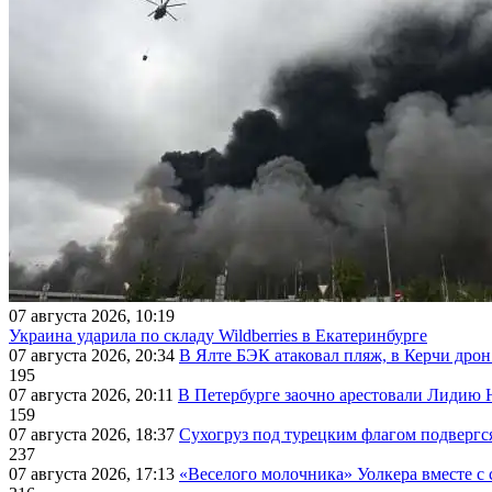
07 августа 2026, 10:19
Украина ударила по складу Wildberries в Екатеринбурге
07 августа 2026, 20:34
В Ялте БЭК атаковал пляж, в Керчи дрон
195
07 августа 2026, 20:11
В Петербурге заочно арестовали Лидию 
159
07 августа 2026, 18:37
Сухогруз под турецким флагом подвергс
237
07 августа 2026, 17:13
«Веселого молочника» Уолкера вместе с 