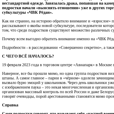
нестандартной одежде. Завязалась драка, попавшая на кам
подростки начали «выяснять отношения» уже в других торго
субкультуры «ЧВК Рёдан».
Как ни странно, на историю обратило внимание и «взрослое» 
рассказывают о якобы новой субкультуре, последователи котор
том, что среди подростков существуют множество различных с
Почему всем выгодно обратить внимание именно на «ЧВК Рёдан
Подробности - в расследовании «Совершенно секретно», а так
С ЧЕГО ВСЁ НАЧАЛОСЬ?
19 февраля 2023 года в торговом центре «Авиапарк» в Москве п
Наверное, все бы прошли мимо, но одна группа подростков виз
штаны. А самое главное – парни в «чёрном» одолели зачинщиков
вызвало бурю эмоций у школьников. Через день школьники уже
с изображением паука – это некая многочисленная и организо
организован массовый контроль по всей России и даже Белорус
говорят очевидцы, порой арестованными становятся мимо прох
Справка
Сами подростки говорят, что называют себя «частной военно