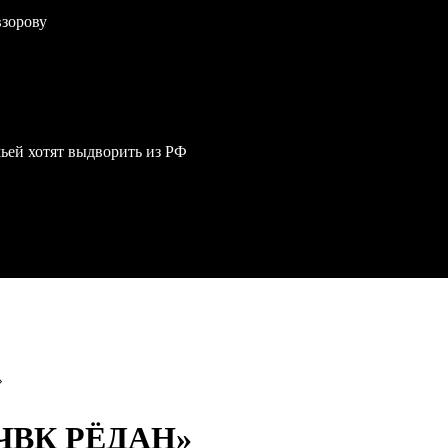
взорову
мьей хотят выдворить из РФ
»
ЧВК РЁДАН»