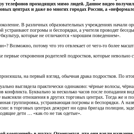
еру телефонов проходящих мимо людей. Данное видео получил
вых центрах и даже во многих городах России, а «неформало
поколение. В различных образовательных учреждениях начали ор
ой устраивают погромы и беспорядки, а учителя проводят беседы
убкультур, которые не отличаются «хорошим поведением».
»? Возможно, потому что это отвлекает от чего-то более масшт
же первые откровения родителей подростков, которые невольно 
роизошла, на первый взгляд, обычная драка подростков. По итог
уально выглядела практически одинаково: чёрные волосы, чёрна
 конфликта. Буквально за несколько часов после попадания видео
 выясняли отношения в других торговых центрах. Тогда же и по
ванная группировка, устраивающая погромы и беспорядки. А наз
сии: в торговых центрах дежурит ни одна бригада полиции, зад
одящие дети … «как-то не так одетые».
й компанией» в шутку. Отмечается, что они взяли название в