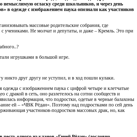
о немыслимую огласку среди школьников, и через день
в» в одежде с изображением паука опознали как участников
ганизовывать массовые родительские собрания, где
 с учениками. Не молчат и депутаты, и даже – Кремль. Это при
абного..?
стали игрушками в большой игре.
у никто друг другу не уступил, и в ход пошли кулаки.
я одежда с изображением паука с цифрой четыре и клетчатые
 с дракой в сеть, оно разлетелось на сотни сообществ и
явилась информация, что подростки, одетые в черные балахоны
вание ей – «ЧВК Рёдан». Поэтому над подростками по сей день
ерживающая участников-подростков массовых драк, но, как
 честь одного из кланов «Геней Рёдан» (дословно