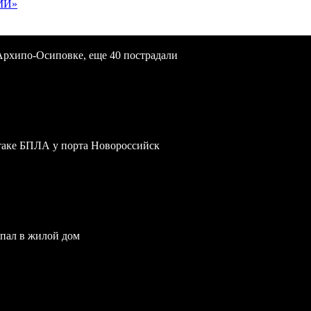
МИ»
Архипо-Осиповке, еще 40 пострадали
атаке БПЛА у порта Новороссийск
опал в жилой дом