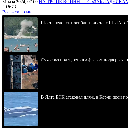
31 мая 2024, 07:00
НА ТРОПЕ ВОЙНЫ … С «ЗАКЛАДЧИКА
203673
Все эксклюзивы
Шесть человек погибли при атаке БПЛА в 
Сухогруз под турецким флагом подвергся 
В Ялте БЭК атаковал пляж, в Керчи дрон п