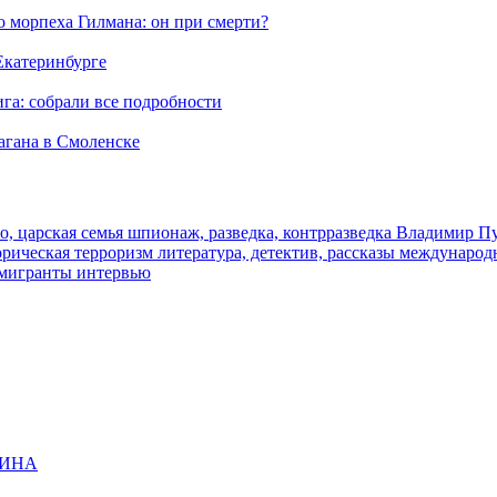
морпеха Гилмана: он при смерти?
 Екатеринбурге
га: собрали все подробности
агана в Смоленске
о, царская семья
шпионаж, разведка, контрразведка
Владимир П
торическая
терроризм
литература, детектив, рассказы
международ
 мигранты
интервью
ЩИНА