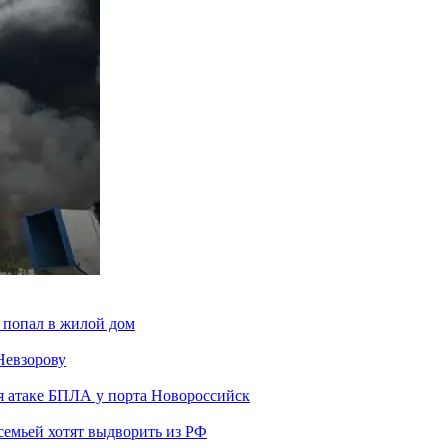
 попал в жилой дом
Невзорову
я атаке БПЛА у порта Новороссийск
семьей хотят выдворить из РФ