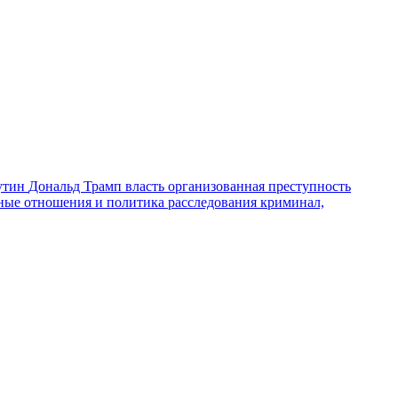
утин
Дональд Трамп
власть
организованная преступность
ные отношения и политика
расследования
криминал,