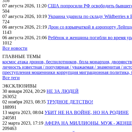
316
07 августа 2026, 11:20
США попросили РФ освободить бывшего 
504
07 августа 2026, 10:19
Украина ударила по складу Wildberries в
724
06 августа 2026, 21:19
Дрон со взрывчаткой в аэропорту Лейпци
1143
06 августа 2026, 21:06
Ребёнок и женщина погибли во время ур
1012
Все новости
ГЛАВНЫЕ ТЕМЫ
космос
атака дронов, беспилотников, бпла
монархия, дворянств
личность известная / популярная / уважаемая / знаменитая / ис
преступления
мошенники
коррупция
миграционная политика,
Все теги
ЭКСКЛЮЗИВЫ
30 января 2024, 20:29
НЕ ЗА ЛЮДЕЙ
263052
02 ноября 2023, 08:35
ТРУДНОЕ ДЕТСТВО!
188991
13 марта 2023, 08:04
УБИТ НЕ НА ВОЙНЕ, НО НА РОДИНЕ
240581
22 марта 2023, 17:19
АФЕРА НА МИЛЛИОНЫ. МУЖ - ЖЕН
209463