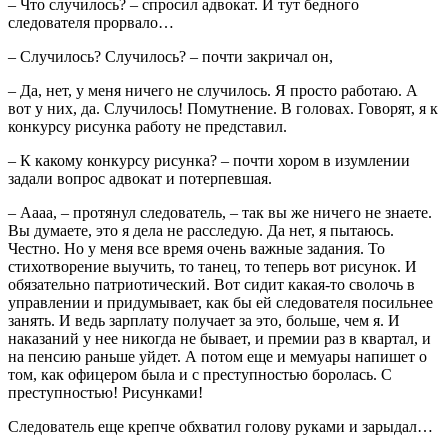
– Что случилось? – спросил адвокат. И тут бедного
следователя прорвало…
– Случилось? Случилось? – почти закричал он,
– Да, нет, у меня ничего не случилось. Я просто работаю. А
вот у них, да. Случилось! Помутнение. В головах. Говорят, я к
конкурсу рисунка работу не представил.
– К какому конкурсу рисунка? – почти хором в изумлении
задали вопрос адвокат и потерпевшая.
– Аааа, – протянул следователь, – так вы же ничего не знаете.
Вы думаете, это я дела не расследую. Да нет, я пытаюсь.
Честно. Но у меня все время очень важные задания. То
стихотворение выучить, то танец, то теперь вот рисунок. И
обязательно патриотический. Вот сидит какая-то сволочь в
управлении и придумывает, как бы ей следователя посильнее
занять. И ведь зарплату получает за это, больше, чем я. И
наказаний у нее никогда не бывает, и премии раз в квартал, и
на пенсию раньше уйдет. А потом еще и мемуары напишет о
том, как офицером была и с преступностью боролась. С
преступностью! Рисунками!
Следователь еще крепче обхватил голову руками и зарыдал…