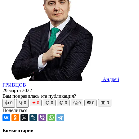
Андрей
ГРИВЦОВ
29 марта 2022
Вам понравилась эта публикация?
👍
0
👎
0
❤
0
😆
0
😡
0
🤔
0
🙈
0
🧘‍♀️
0
Поделиться
Комментарии