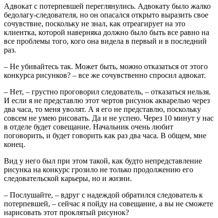
Адвокат с потерпевшей переглянулись. Адвокату было жалко
бедолагу-следователя, но он опасался открыто выразить свое
сочувствие, поскольку не знал, как отреагирует на это
клиентка, которой наверняка должно было быть все равно на
все проблемы того, кого она видела в первый и в последний
раз.
– Не убивайтесь так. Может быть, можно отказаться от этого
конкурса рисунков? – все же сочувственно спросил адвокат.
– Нет, – грустно проговорил следователь, – отказаться нельзя.
И если я не представлю этот чертов рисунок акварелью через
два часа, то меня уволят. А я его не представлю, поскольку
совсем не умею рисовать. Да и не успею. Через 10 минут у нас
в отделе будет совещание. Начальник очень любит
поговорить, и будет говорить как раз два часа. В общем, мне
конец.
Вид у него был при этом такой, как будто непредставление
рисунка на конкурс грозило не только продолжению его
следовательской карьеры, но и жизни.
– Послушайте, – вдруг с надеждой обратился следователь к
потерпевшей, – сейчас я пойду на совещание, а вы не сможете
нарисовать этот проклятый рисунок?