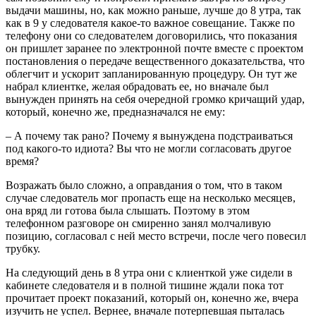
выдачи машины, но, как можно раньше, лучше до 8 утра, так
как в 9 у следователя какое-то важное совещание. Также по
телефону они со следователем договорились, что показания
он пришлет заранее по электронной почте вместе с проектом
постановления о передаче вещественного доказательства, что
облегчит и ускорит запланированную процедуру. Он тут же
набрал клиентке, желая обрадовать ее, но вначале был
вынужден принять на себя очередной громко кричащий удар,
который, конечно же, предназначался не ему:
– А почему так рано? Почему я вынуждена подстраиваться
под какого-то идиота? Вы что не могли согласовать другое
время?
Возражать было сложно, а оправдания о том, что в таком
случае следователь мог пропасть еще на несколько месяцев,
она вряд ли готова была слышать. Поэтому в этом
телефонном разговоре он смиренно занял молчаливую
позицию, согласовал с ней место встречи, после чего повесил
трубку.
На следующий день в 8 утра они с клиенткой уже сидели в
кабинете следователя и в полной тишине ждали пока тот
прочитает проект показаний, который он, конечно же, вчера
изучить не успел. Вернее, вначале потерпевшая пыталась