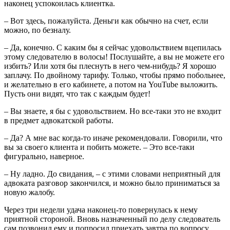
наконец успокоилась клиентка.
– Вот здесь, пожалуйста. Деньги как обычно на счет, если
можно, по безналу.
– Да, конечно. С каким бы я сейчас удовольствием вцепилась
этому следователю в волосы! Послушайте, а вы не можете его
избить? Или хотя бы плеснуть в него чем-нибудь? Я хорошо
заплачу. По двойному тарифу. Только, чтобы прямо побольнее,
и желательно в его кабинете, а потом на YouTube выложить.
Пусть они видят, что так с каждым будет!
– Вы знаете, я бы с удовольствием. Но все-таки это не входит
в предмет адвокатской работы.
– Да? А мне вас когда-то иначе рекомендовали. Говорили, что
вы за своего клиента и побить можете. – Это все-таки
фигурально, наверное.
– Ну ладно. До свидания, – с этими словами неприятный для
адвоката разговор закончился, и можно было приниматься за
новую жалобу.
Через три недели удача наконец-то повернулась к нему
приятной стороной. Вновь назначенный по делу следователь
сам позвонил ему и попросил приехать завтра по вопросу