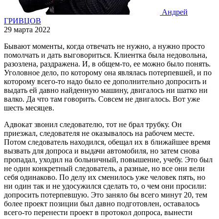
Андрей
ГРИВЦОВ
29 марта 2022
Бывают моменты, когда отвечать не нужно, а нужно просто
помолчать и дать выговориться. Клиентка была недовольна,
разозлена, раздражена. И, в общем-то, ее можно было понять.
Уголовное дело, по которому она являлась потерпевшей, и по
которому всего-то надо было ее дополнительно допросить и
выдать ей давно найденную машину, двигалось ни шатко ни
валко. Да что там говорить. Совсем не двигалось. Вот уже
шесть месяцев.
Адвокат звонил следователю, тот не брал трубку. Он
приезжал, следователя не оказывалось на рабочем месте.
Потом следователь находился, обещал их в ближайшее время
вызвать для допроса и выдачи автомобиля, но затем снова
пропадал, уходил на больничный, повышение, учебу. Это был
не один конкретный следователь, а разные, но все они вели
себя одинаково. По делу их сменилось уже человек пять, но
ни один так и не удосужился сделать то, о чем они просили:
допросить потерпевшую. Это заняло бы всего минут 20, тем
более проект позиции был давно подготовлен, оставалось
всего-то перенести проект в протокол допроса, вынести