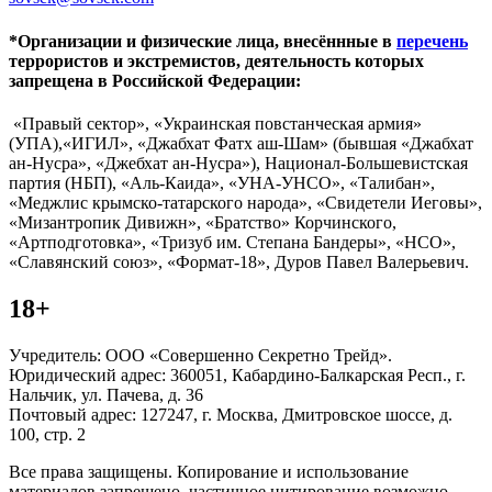
*Организации и физические лица, внесённные в
перечень
террористов и экстремистов, деятельность которых
запрещена в Российской Федерации:
«Правый сектор», «Украинская повстанческая армия»
(УПА),«ИГИЛ», «Джабхат Фатх аш-Шам» (бывшая «Джабхат
ан-Нусра», «Джебхат ан-Нусра»), Национал-Большевистская
партия (НБП), «Аль-Каида», «УНА-УНСО», «Талибан»,
«Меджлис крымско-татарского народа», «Свидетели Иеговы»,
«Мизантропик Дивижн», «Братство» Корчинского,
«Артподготовка», «Тризуб им. Степана Бандеры», «НСО»,
«Славянский союз», «Формат-18», Дуров Павел Валерьевич.
18+
Учредитель: ООО «Совершенно Секретно Трейд».
Юридический адрес: 360051, Кабардино-Балкарская Респ., г.
Нальчик, ул. Пачева, д. 36
Почтовый адрес: 127247, г. Москва, Дмитровское шоссе, д.
100, стр. 2
Все права защищены. Копирование и использование
материалов запрещено, частичное цитирование возможно