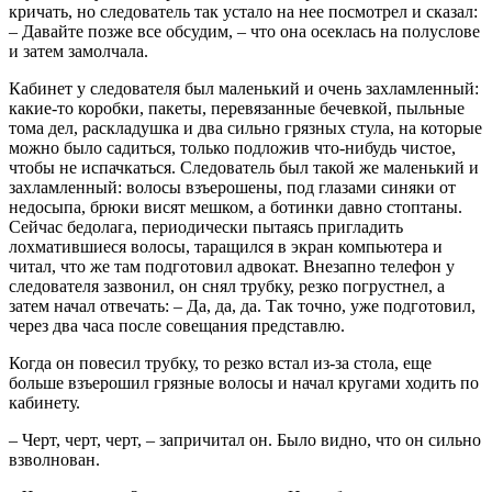
кричать, но следователь так устало на нее посмотрел и сказал:
– Давайте позже все обсудим, – что она осеклась на полуслове
и затем замолчала.
Кабинет у следователя был маленький и очень захламленный:
какие-то коробки, пакеты, перевязанные бечевкой, пыльные
тома дел, раскладушка и два сильно грязных стула, на которые
можно было садиться, только подложив что-нибудь чистое,
чтобы не испачкаться. Следователь был такой же маленький и
захламленный: волосы взъерошены, под глазами синяки от
недосыпа, брюки висят мешком, а ботинки давно стоптаны.
Сейчас бедолага, периодически пытаясь пригладить
лохматившиеся волосы, таращился в экран компьютера и
читал, что же там подготовил адвокат. Внезапно телефон у
следователя зазвонил, он снял трубку, резко погрустнел, а
затем начал отвечать: – Да, да, да. Так точно, уже подготовил,
через два часа после совещания представлю.
Когда он повесил трубку, то резко встал из-за стола, еще
больше взъерошил грязные волосы и начал кругами ходить по
кабинету.
– Черт, черт, черт, – запричитал он. Было видно, что он сильно
взволнован.