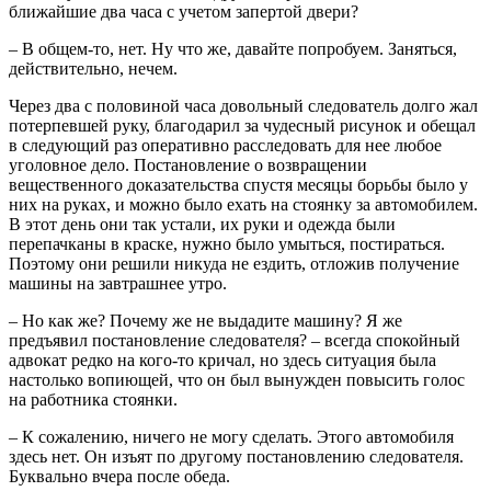
ближайшие два часа с учетом запертой двери?
– В общем-то, нет. Ну что же, давайте попробуем. Заняться,
действительно, нечем.
Через два с половиной часа довольный следователь долго жал
потерпевшей руку, благодарил за чудесный рисунок и обещал
в следующий раз оперативно расследовать для нее любое
уголовное дело. Постановление о возвращении
вещественного доказательства спустя месяцы борьбы было у
них на руках, и можно было ехать на стоянку за автомобилем.
В этот день они так устали, их руки и одежда были
перепачканы в краске, нужно было умыться, постираться.
Поэтому они решили никуда не ездить, отложив получение
машины на завтрашнее утро.
– Но как же? Почему же не выдадите машину? Я же
предъявил постановление следователя? – всегда спокойный
адвокат редко на кого-то кричал, но здесь ситуация была
настолько вопиющей, что он был вынужден повысить голос
на работника стоянки.
– К сожалению, ничего не могу сделать. Этого автомобиля
здесь нет. Он изъят по другому постановлению следователя.
Буквально вчера после обеда.