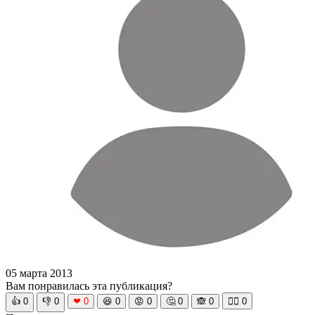
05 марта 2013
Вам понравилась эта публикация?
👍
0
👎
0
❤
0
😆
0
😡
0
🤔
0
🙈
0
🧘‍♀️
0