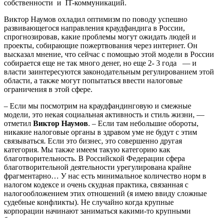
собственности и IT-коммуникаций.
Виктор Наумов охладил оптимизм по поводу успешно
развивающегося направления краудфандига в России,
спрогнозировав, какие проблемы могут ожидать людей и
проекты, собирающие пожертвования через интернет. Он
высказал мнение, что сейчас с помощью этой модели в России
собирается еще не так много денег, но еще 2- 3 года — и
власти заинтересуются законодательным регулированием этой
области, а также могут попытаться ввести налоговые
ограничения в этой сфере.
– Если мы посмотрим на краудфандинговую и смежные
модели, это некая социальная активность и стиль жизни, —
отметил
Виктор Наумов
. – Если там небольшие обороты,
никакие налоговые органы в здравом уме не будут с этим
связываться. Если это бизнес, это совершенно другая
категория. Мы также имеем такую категорию как
благотворительность. В Российской Федерации сфера
благотворительной деятельности урегулирована крайне
фрагментарно… У нас есть минимальное количество норм в
налогом кодексе и очень скудная практика, связанная с
налогообложением этих отношений (я имею ввиду сложные
судебные конфликты). Не случайно когда крупные
корпорации начинают заниматься какими-то крупными