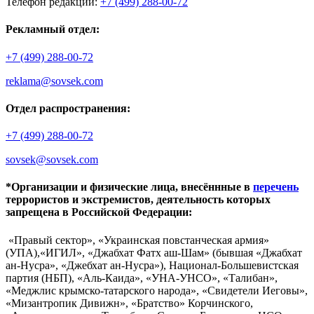
Телефон редакции:
+7 (499) 288-00-72
Рекламный отдел:
+7 (499) 288-00-72
reklama@sovsek.com
Отдел распространения:
+7 (499) 288-00-72
sovsek@sovsek.com
*Организации и физические лица, внесённные в
перечень
террористов и экстремистов, деятельность которых
запрещена в Российской Федерации:
«Правый сектор», «Украинская повстанческая армия»
(УПА),«ИГИЛ», «Джабхат Фатх аш-Шам» (бывшая «Джабхат
ан-Нусра», «Джебхат ан-Нусра»), Национал-Большевистская
партия (НБП), «Аль-Каида», «УНА-УНСО», «Талибан»,
«Меджлис крымско-татарского народа», «Свидетели Иеговы»,
«Мизантропик Дивижн», «Братство» Корчинского,