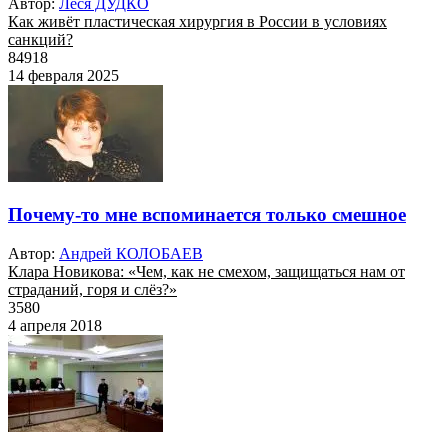
Автор:
Леся ДУДКО
Как живёт пластическая хирургия в России в условиях
санкций?
84918
14 февраля 2025
Почему-то мне вспоминается только смешное
Автор:
Андрей КОЛОБАЕВ
Клара Новикова: «Чем, как не смехом, защищаться нам от
страданий, горя и слёз?»
3580
4 апреля 2018