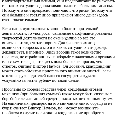
благотворительными вещами, они предпочитают не рисковать
и в таких ситуациях доплачивают налоги с большим запасом.
Потому что они прекрасно понимают, что риски (потому что
они большие и тратят либо привлекают много денег) здесь
очень значительные.
Если напрямую толковать закон о благотворительной
деятельности, то «вопросы, связанные с софинансированием
творческой деятельности не очень удачно во всё это
вписываются», считает юрист. Для физических лиц
возникают вопросы, а кто и в каких ситуациях эти доходы
декларирует, например. Здесь вообще такое количество
нюансов, не отработанных на «борьбе с налоговыми органами
или с кем-то еще», что здесь пока больше вопросов, чем
ответов, считает Виктор Наумов. Он добавил, краудфандинг
может стать объектом пристального внимания властей, если
кто-то из руководителей нашего государства куда-то
«случайно заплатит рубль» по такой схеме.
Проблемы со сбором средства через краудфандинговый
механизм (при больших суммах) также могут быть связаны с
борьбой с легализацией средств, нажитых незаконным путем.
На единичных примерах на это внимание никто обращать не
будет, считает Виктор Наумов, но «может возникнуть
проблема в случае политики и когда явление приобретет