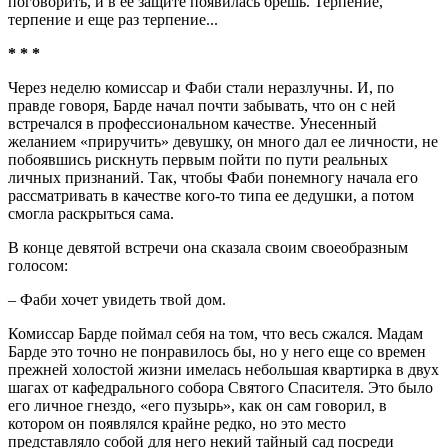
поговорить, и в ее защите появилась брешь. Терпение,
терпение и еще раз терпение...
* * *
Через неделю комиссар и Фаби стали неразлучны. И, по
правде говоря, Барде начал почти забывать, что он с ней
встречался в профессиональном качестве. Унесенный
желанием «приручить» девушку, он много дал ее личности, не
побоявшись рискнуть первым пойти по пути реальных
личных признаний. Так, чтобы Фаби понемногу начала его
рассматривать в качестве кого-то типа ее дедушки, а потом
смогла раскрыться сама.
В конце девятой встречи она сказала своим своеобразным
голосом:
– Фаби хочет увидеть твой дом.
Комиссар Барде поймал себя на том, что весь сжался. Мадам
Барде это точно не понравилось бы, но у него еще со времен
прежней холостой жизни имелась небольшая квартирка в двух
шагах от кафедрального собора Святого Спасителя. Это было
его личное гнездо, «его пузырь», как он сам говорил, в
котором он появлялся крайне редко, но это место
представляло собой для него некий тайный сад посреди