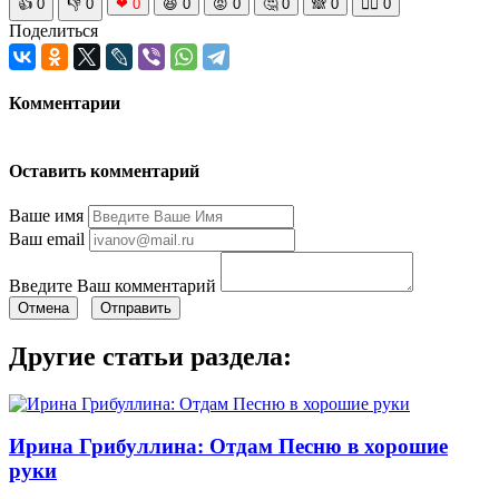
👍
0
👎
0
❤
0
😆
0
😡
0
🤔
0
🙈
0
🧘‍♀️
0
Поделиться
Комментарии
Оставить комментарий
Ваше имя
Ваш email
Введите Ваш комментарий
Отмена
Отправить
Другие статьи раздела:
Ирина Грибуллина: Отдам Песню в хорошие
руки