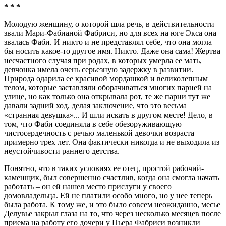
* * *
Молодую женщину, о которой шла речь, в действительности
звали Мари-Фабианой Фабриси, но для всех на юге Экса она
звалась Фаби. И никто и не представлял себе, что она могла
бы носить какое-то другое имя. Никто. Даже она сама! Жертва
несчастного случая при родах, в которых умерла ее мать,
девчонка имела очень серьезную задержку в развитии.
Природа одарила ее красивой мордашкой и великолепным
телом, которые заставляли оборачиваться многих парней на
улице, но как только она открывала рот, те же парни тут же
давали задний ход, делая заключение, что это весьма
«странная девушка»... И шли искать в другом месте! Дело, в
том, что Фаби соединяла в себе обезоруживающую
чистосердечность с речью маленькой девочки возраста
примерно трех лет. Она фактически никогда и не выходила из
неустойчивости раннего детства.
Понятно, что в таких условиях ее отец, простой рабочий-
каменщик, был совершенно счастлив, когда она смогла начать
работать – он ей нашел место прислуги у своего
домовладельца. Ей не платили особо много, но у нее теперь
была работа. К тому же, и это было совсем неожиданно, месье
Делувье закрыл глаза на то, что через несколько месяцев после
приема на работу его дочери у Пьера Фабриси возникли