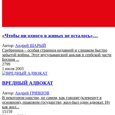
«Чтобы ни одного в живых не осталось»…
Автор:
Андрей ШАРЫЙ
Сребреница – особая страница недавней и слишком быстро
забытой войны. Этот мусульманский анклав в сербской части
Боснии ...
2799
1 июля 2003
ВРЕДНЫЙ АДВОКАТ
Автор:
Андрей ГРИВЦОВ
В некотором царстве, не самом, как говорят (клевещут в
основном), правовом государстве, жил-был один адвокат. Ну
как жил...
15159