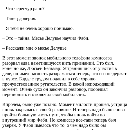
– Что чересчур рано?
– Танец доверия.
– Я тебя не очень хорошо понимаю.
– Это – тайна. Месье Делувье научил Фаби.
– Расскажи мне о месье Делувье.
В этот момент звонок мобильного телефона комиссара
разорвал едва наметившуюся нить признаний. Это был,
конечно же, Люсьен Бельмар! Устранившись от участия в
деле, он имел наглость раздражаться теперь, что его не держат
в курсе. Барде с трудом подавил в себе хорошо
прочувствованное ругательство. В какой неподходящий
момент! Очень сухо он закончил разговор, пообещал
перезвонить и отключил свой мобильник.
Впрочем, было уже поздно. Момент милости прошел, устрица
вновь закрылась в своей раковине. И теперь надо было снова
пройти большую часть пути, чтобы вновь войти во
внутренний мир Фаби. Но комиссар все-таки теперь был
уверен. У Фаби имелось что-то, о чем надо было бы