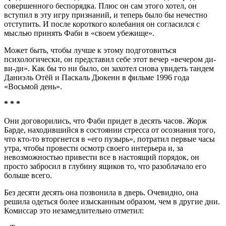
совершенного беспорядка. Плюс он сам этого хотел, он
вступил в эту игру признаний, и теперь было бы нечестно
отступить. И после короткого колебания он согласился с
мыслью принять Фаби в «своем убежище».
Может быть, чтобы лучше к этому подготовиться
психологически, он представил себе этот вечер «вечером ди-
ви-ди». Как бы то ни было, он захотел снова увидеть тандем
Даниэль Отёй и Паскаль Дюкенн в фильме 1996 года
«Восьмой день».
* * *
Они договорились, что Фаби придет в десять часов. Жорж
Барде, находившийся в состоянии стресса от осознания того,
что кто-то вторгнется в «его пузырь», потратил первые часы
утра, чтобы провести осмотр своего интерьера и, за
невозможностью привести все в настоящий порядок, он
просто забросил в глубину ящиков то, что разоблачало его
больше всего.
Без десяти десять она позвонила в дверь. Очевидно, она
решила одеться более изысканным образом, чем в другие дни.
Комиссар это незамедлительно отметил: