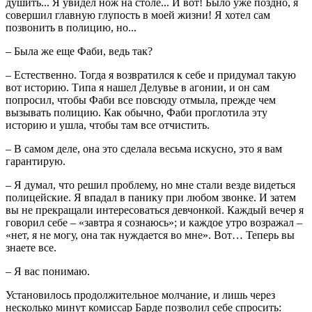
душить... Я увидел нож на столе... И вот! Было уже поздно, я
совершил главную глупость в моей жизни! Я хотел сам
позвонить в полицию, но...
– Была же еще Фаби, ведь так?
– Естественно. Тогда я возвратился к себе и придумал такую
вот историю. Типа я нашел Делувье в агонии, и он сам
попросил, чтобы Фаби все повсюду отмыла, прежде чем
вызывать полицию. Как обычно, Фаби проглотила эту
историю и ушла, чтобы там все отчистить.
– В самом деле, она это сделала весьма искусно, это я вам
гарантирую.
– Я думал, что решил проблему, но мне стали везде видеться
полицейские. Я впадал в панику при любом звонке. И затем
вы не прекращали интересоваться девчонкой. Каждый вечер я
говорил себе – «завтра я сознаюсь»; и каждое утро возражал –
«нет, я не могу, она так нуждается во мне». Вот… Теперь вы
знаете все.
– Я вас понимаю.
Установилось продолжительное молчание, и лишь через
несколько минут комиссар Барде позволил себе спросить: