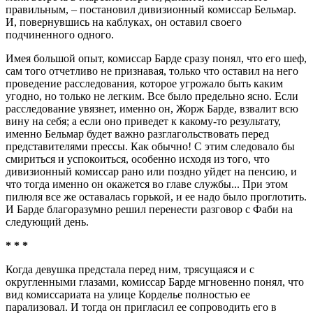
правильным, – постановил дивизионный комиссар Бельмар.
И, повернувшись на каблуках, он оставил своего
подчиненного одного.
Имея большой опыт, комиссар Барде сразу понял, что его шеф,
сам того отчетливо не признавая, только что оставил на него
проведение расследования, которое угрожало быть каким
угодно, но только не легким. Все было предельно ясно. Если
расследование увязнет, именно он, Жорж Барде, взвалит всю
вину на себя; а если оно приведет к какому-то результату,
именно Бельмар будет важно разглагольствовать перед
представителями прессы. Как обычно! С этим следовало бы
смириться и успокоиться, особенно исходя из того, что
дивизионный комиссар рано или поздно уйдет на пенсию, и
что тогда именно он окажется во главе службы... При этом
пилюля все же оставалась горькой, и ее надо было проглотить.
И Барде благоразумно решил перенести разговор с Фаби на
следующий день.
* * *
Когда девушка предстала перед ним, трясущаяся и с
округленными глазами, комиссар Барде мгновенно понял, что
вид комиссариата на улице Корделье полностью ее
парализовал. И тогда он пригласил ее сопроводить его в