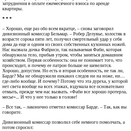
затруднения в оплате ежемесячного взноса по аренде
квартиры.
* * *
– Хорошо, еще раз обо всем вкратце, – снова заговорил
дивизионный комиссар Бельмар. – Робер Делувье, холостяк в
возрасте сорока пяти лет, получил смертельный удар у себя
дома да еще и одним из своих собственных кухонных ножей.
Нас вызвала дочка Фабриси, так называемая Фаби, которая
обнаружила тело, прибыв утром, чтобы заняться домашним
хозяйством. Первая особенность: она не понимает того, что
происходит, и почему ее патрон больше не шевелится.
Хорошо, допустим. Но есть и вторая особенность, не так ли,
Барде? Мы не обнаружили никаких следов ни на ноже, ни…
где-либо вообще. И почему? Потому что эта дуреха, у которой
нет света вообще на всех этажах, вздумала все основательно
отмыть, прежде чем нас вызвать. «Фаби все хорошо протерла,
месье»... И что у нее только в голове!
– Все так, – лаконично отметил комиссар Барде. – Так, как вы
говорите.
Дивизионный комиссар позволил себе немного помолчать, а
потом спросил: