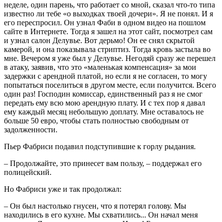
неделе, один парень, что работает со мной, сказал что-то типа
известно ли тебе «о выходках твоей дочери». Я не понял. И я
его переспросил. Он узнал Фаби в одном видео на пошлом
сайте в Интернете. Тогда я зашел на этот сайт, посмотрел сам
и узнал салон Делувье. Вот дерьмо! Он ее снял скрытой
камерой, и она показывала стриптиз. Тогда кровь застыла во
мне. Вечером я уже был у Делувье. Негодяй сразу же перешел
в атаку, заявив, что это «маленькая компенсация» за мои
задержки с арендной платой, но если я не согласен, то могу
попытаться поселиться в другом месте, если получится. Всего
один раз! Господин комиссар, единственный раз я не смог
передать ему всю мою арендную плату. И с тех пор я давал
ему каждый месяц небольшую доплату. Мне оставалось не
больше 50 евро, чтобы стать полностью свободным от
задолженности.
Пьер Фабриси подавил подступившие к горлу рыдания.
– Продолжайте, это принесет вам пользу, – поддержал его
полицейский.
Но Фабриси уже и так продолжал:
– Он был настолько гнусен, что я потерял голову. Мы
находились в его кухне. Мы схватились... Он начал меня