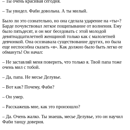
– Ты очень красивая сегодня.
– Ты увидел. Фаби довольна. А ты милый.
Было ли это сознательно, но она сделала ударение на «ты»?
Барде почувствовал легкое пощипывание от волнения. Ему
было пятьдесят, и он мог беседовать с этой молодой
девятнадцатилетней женщиной только как с малолетней
девчонкой. Она осознавала существование других, но была
еще неспособна сказать «я». Как должно было быть легко ее
обмануть! Он начал:
– Не заставляй меня поверить, что только я. Твой папа тоже
очень мил с тобой.
– Да, папа. Не месье Делувье.
– Вот как? Почему, Фаби?
– Он умер.
– Расскажешь мне, как это произошло?
– Да. Очень жалко. Ты знаешь, месье Делувье, это он научил
Фаби танцу доверия.