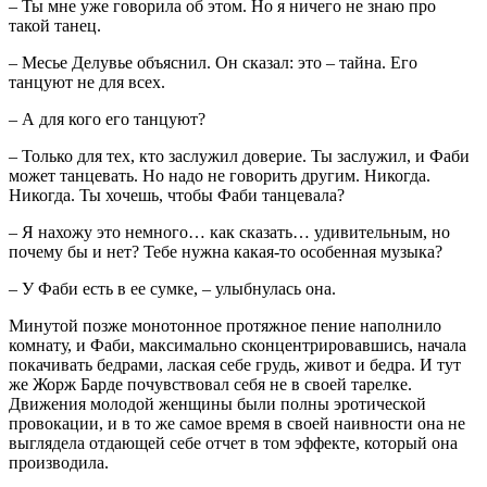
– Ты мне уже говорила об этом. Но я ничего не знаю про
такой танец.
– Месье Делувье объяснил. Он сказал: это – тайна. Его
танцуют не для всех.
– А для кого его танцуют?
– Только для тех, кто заслужил доверие. Ты заслужил, и Фаби
может танцевать. Но надо не говорить другим. Никогда.
Никогда. Ты хочешь, чтобы Фаби танцевала?
– Я нахожу это немного… как сказать… удивительным, но
почему бы и нет? Тебе нужна какая-то особенная музыка?
– У Фаби есть в ее сумке, – улыбнулась она.
Минутой позже монотонное протяжное пение наполнило
комнату, и Фаби, максимально сконцентрировавшись, начала
покачивать бедрами, лаская себе грудь, живот и бедра. И тут
же Жорж Барде почувствовал себя не в своей тарелке.
Движения молодой женщины были полны эротической
провокации, и в то же самое время в своей наивности она не
выглядела отдающей себе отчет в том эффекте, который она
производила.