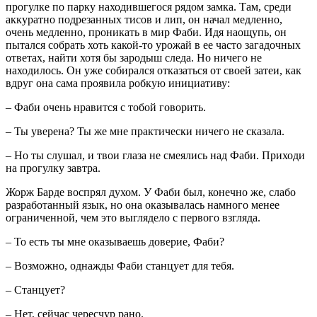
прогулке по парку находившегося рядом замка. Там, среди
аккуратно подрезанных тисов и лип, он начал медленно,
очень медленно, проникать в мир Фаби. Идя наощупь, он
пытался собрать хоть какой-то урожай в ее часто загадочных
ответах, найти хотя бы зародыш следа. Но ничего не
находилось. Он уже собирался отказаться от своей затеи, как
вдруг она сама проявила робкую инициативу:
– Фаби очень нравится с тобой говорить.
– Ты уверена? Ты же мне практически ничего не сказала.
– Но ты слушал, и твои глаза не смеялись над Фаби. Приходи
на прогулку завтра.
Жорж Барде воспрял духом. У Фаби был, конечно же, слабо
разработанный язык, но она оказывалась намного менее
ограниченной, чем это выглядело с первого взгляда.
– То есть ты мне оказываешь доверие, Фаби?
– Возможно, однажды Фаби станцует для тебя.
– Станцует?
– Нет, сейчас чересчур рано.