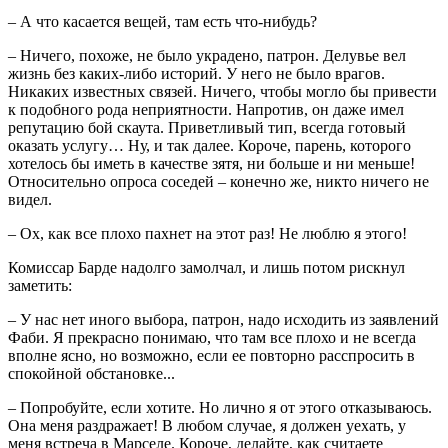
– А что касается вещей, там есть что-нибудь?
– Ничего, похоже, не было украдено, патрон. Делувье вел
жизнь без каких-либо историй. У него не было врагов.
Никаких известных связей. Ничего, чтобы могло бы привести
к подобного рода неприятности. Напротив, он даже имел
репутацию бой скаута. Приветливый тип, всегда готовый
оказать услугу… Ну, и так далее. Короче, парень, которого
хотелось бы иметь в качестве зятя, ни больше и ни меньше!
Относительно опроса соседей – конечно же, никто ничего не
видел.
– Ох, как все плохо пахнет на этот раз! Не люблю я этого!
Комиссар Барде надолго замолчал, и лишь потом рискнул
заметить:
– У нас нет иного выбора, патрон, надо исходить из заявлений
Фаби. Я прекрасно понимаю, что там все плохо и не всегда
вполне ясно, но возможно, если ее повторно расспросить в
спокойной обстановке...
– Попробуйте, если хотите. Но лично я от этого отказываюсь.
Она меня раздражает! В любом случае, я должен уехать, у
меня встреча в Марселе. Короче, делайте, как считаете