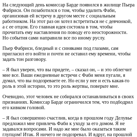
На следующий день комиссар Барде появился в жилище Пьера
Фабриси. Он позаботился о том, чтобы удалить Фаби,
организовав ей встречу в другом месте с социальным
работником. На этот раз он хотел встретиться не с девчонкой,
а с ее отцом. Его главная идея состояла в том, чтобы
прочитать ему наставления по поводу его неосторожности.
Но события сами направили все по иному руслу.
Пьер Фабриси, бледный и с синяками под глазами, сам
пригласил его войти и почти не оставил ему времени, чтобы
задать тон разговору.
– Я был уверен, что вы придете, – сказал он, – и это облегчит
мне все. Ваши ежедневные встречи с Фаби меня пугали, я
думал, что вы подозреваете ее. Но если у нее и есть какая-то
роль в этой истории, то это роль жертвы, поверьте мне.
Очевидно, этот человек не собирался останавливаться в своих
признаниях. Комиссар Барде ограничился тем, что подбодрил
его кивком головой.
– Я был совершенно счастлив, когда в прошлом году Делувье
предложил мне привлечь Фаби к уходу за его домом. Я не
задавался вопросами. И надо же мне было оказаться таким
глупцом! Итак. Я ничего не подозревал. И вдруг, на прошлой