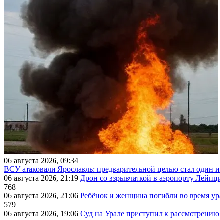
06 августа 2026, 09:34
ВСУ атаковали Ярославль: предварительной целью стал один
06 августа 2026, 21:19
Дрон со взрывчаткой в аэропорту Лейпци
768
06 августа 2026, 21:06
Ребёнок и женщина погибли во время ур
579
06 августа 2026, 19:06
Суд на Урале приступил к рассмотрени