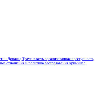
утин
Дональд Трамп
власть
организованная преступность
ные отношения и политика
расследования
криминал,