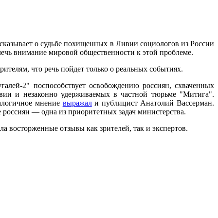
ссказывает о судьбе похищенных в Ливии социологов из России
лечь внимание мировой общественности к этой проблеме.
ителям, что речь пойдет только о реальных событиях.
галей-2" поспособствует освобождению россиян, схваченных
вии и незаконно удерживаемых в частной тюрьме "Митига".
налогичное мнение
выражал
и публицист Анатолий Вассерман.
россиян — одна из приоритетных задач министерства.
ла восторженные отзывы как зрителей, так и экспертов.