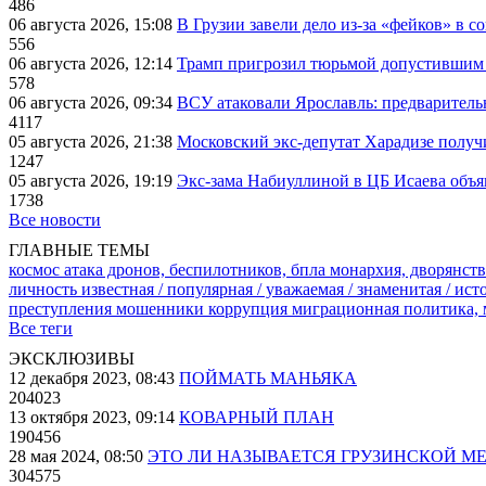
486
06 августа 2026, 15:08
В Грузии завели дело из-за «фейков» в с
556
06 августа 2026, 12:14
Трамп пригрозил тюрьмой допустившим 
578
06 августа 2026, 09:34
ВСУ атаковали Ярославль: предварител
4117
05 августа 2026, 21:38
Московский экс-депутат Харадизе получи
1247
05 августа 2026, 19:19
Экс-зама Набиуллиной в ЦБ Исаева объя
1738
Все новости
ГЛАВНЫЕ ТЕМЫ
космос
атака дронов, беспилотников, бпла
монархия, дворянств
личность известная / популярная / уважаемая / знаменитая / ис
преступления
мошенники
коррупция
миграционная политика,
Все теги
ЭКСКЛЮЗИВЫ
12 декабря 2023, 08:43
ПОЙМАТЬ МАНЬЯКА
204023
13 октября 2023, 09:14
КОВАРНЫЙ ПЛАН
190456
28 мая 2024, 08:50
ЭТО ЛИ НАЗЫВАЕТСЯ ГРУЗИНСКОЙ М
304575