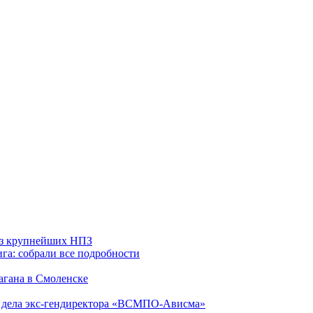
 из крупнейших НПЗ
га: собрали все подробности
агана в Смоленске
ю дела экс-гендиректора «ВСМПО-Ависма»