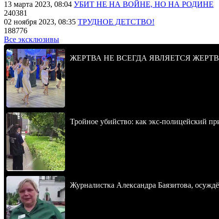
13 марта 2023, 08:04
УБИТ НЕ НА ВОЙНЕ, НО НА РОДИНЕ
240381
02 ноября 2023, 08:35
ТРУДНОЕ ДЕТСТВО!
188776
Все эксклюзивы
ЖЕРТВА НЕ ВСЕГДА ЯВЛЯЕТСЯ ЖЕРТ
Тройное убийство: как экс-полицейский пр
Журналистка Александра Баязитова, осуждё