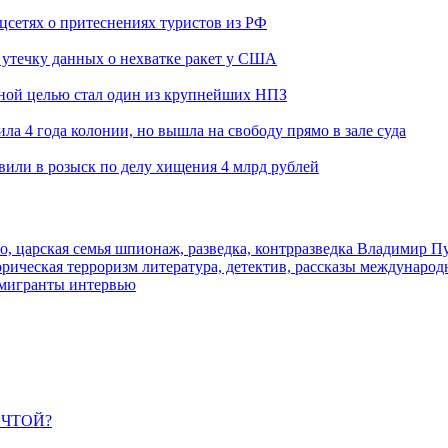
оцсетях о притеснениях туристов из РФ
утечку данных о нехватке ракет у США
ьной целью стал один из крупнейших НПЗ
ла 4 года колонии, но вышла на свободу прямо в зале суда
вили в розыск по делу хищения 4 млрд рублей
о, царская семья
шпионаж, разведка, контрразведка
Владимир П
торическая
терроризм
литература, детектив, рассказы
международ
 мигранты
интервью
ЕЧТОЙ?