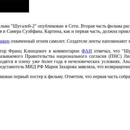
льма "Шугалей-2" опубликован в Сети. Вторая часть фильма ра
 и Самера Суэйфана. Картина, как и первая часть, должна прив
ражен
охваченный огнем самолет. Создатели ленты напоминают зр
атор Франц Клинцевич в комментарии
ФАН
отмечал, что "Шу
азываемого Правительства национального согласия (ПНС) Ли
одятся в плену уже более года в нечеловеческих условиях. А
дставитель МИД РФ Мария Захарова заявляла, что возвращение 
кован первый постер к фильму. Отметим, что первая часть собра