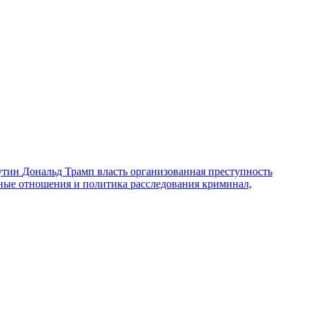
утин
Дональд Трамп
власть
организованная преступность
ные отношения и политика
расследования
криминал,