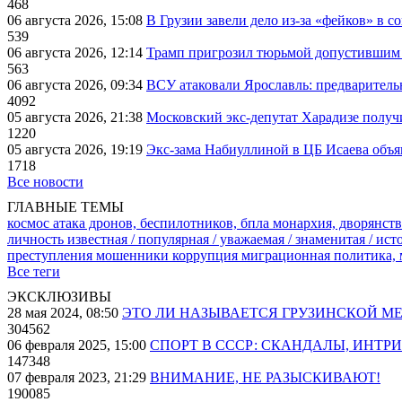
468
06 августа 2026, 15:08
В Грузии завели дело из-за «фейков» в с
539
06 августа 2026, 12:14
Трамп пригрозил тюрьмой допустившим 
563
06 августа 2026, 09:34
ВСУ атаковали Ярославль: предварител
4092
05 августа 2026, 21:38
Московский экс-депутат Харадизе получи
1220
05 августа 2026, 19:19
Экс-зама Набиуллиной в ЦБ Исаева объя
1718
Все новости
ГЛАВНЫЕ ТЕМЫ
космос
атака дронов, беспилотников, бпла
монархия, дворянств
личность известная / популярная / уважаемая / знаменитая / ис
преступления
мошенники
коррупция
миграционная политика,
Все теги
ЭКСКЛЮЗИВЫ
28 мая 2024, 08:50
ЭТО ЛИ НАЗЫВАЕТСЯ ГРУЗИНСКОЙ М
304562
06 февраля 2025, 15:00
СПОРТ В СССР: СКАНДАЛЫ, ИНТР
147348
07 февраля 2023, 21:29
ВНИМАНИЕ, НЕ РАЗЫСКИВАЮТ!
190085