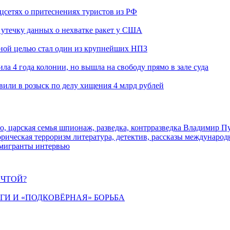
оцсетях о притеснениях туристов из РФ
утечку данных о нехватке ракет у США
ьной целью стал один из крупнейших НПЗ
ла 4 года колонии, но вышла на свободу прямо в зале суда
вили в розыск по делу хищения 4 млрд рублей
о, царская семья
шпионаж, разведка, контрразведка
Владимир П
торическая
терроризм
литература, детектив, рассказы
международ
 мигранты
интервью
ЕЧТОЙ?
ИГИ И «ПОДКОВЁРНАЯ» БОРЬБА