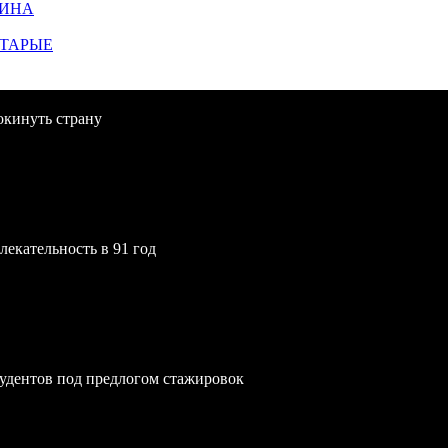
ЩИНА
СТАРЫЕ
окинуть страну
екательность в 91 год
удентов под предлогом стажировок