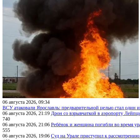
06 августа 2026, 09:34
ВСУ атаковали Ярославль: предварительной целью стал один
06 августа 2026, 21:19
Дрон со взрывчаткой в аэропорту Лейпци
740
06 августа 2026, 21:06
Ребёнок и женщина погибли во время ур
555
06 августа 2026, 19:06
Суд на Урале приступил к рассмотрени