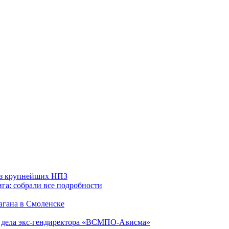
 из крупнейших НПЗ
га: собрали все подробности
агана в Смоленске
ю дела экс-гендиректора «ВСМПО-Ависма»