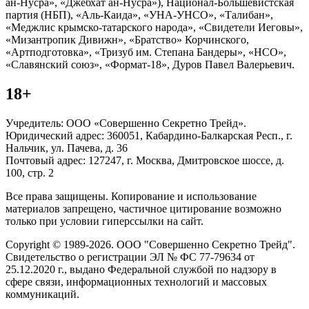
ан-Нусра», «Джебхат ан-Нусра»), Национал-Большевистская
партия (НБП), «Аль-Каида», «УНА-УНСО», «Талибан»,
«Меджлис крымско-татарского народа», «Свидетели Иеговы»,
«Мизантропик Дивижн», «Братство» Корчинского,
«Артподготовка», «Тризуб им. Степана Бандеры», «НСО»,
«Славянский союз», «Формат-18», Дуров Павел Валерьевич.
18+
Учредитель: ООО «Совершенно Секретно Трейд».
Юридический адрес: 360051, Кабардино-Балкарская Респ., г.
Нальчик, ул. Пачева, д. 36
Почтовый адрес: 127247, г. Москва, Дмитровское шоссе, д.
100, стр. 2
Все права защищены. Копирование и использование
материалов запрещено, частичное цитирование возможно
только при условии гиперссылки на сайт.
Copyright © 1989-2026. ООО "Совершенно Секретно Трейд".
Свидетельство о регистрации ЭЛ № ФС 77-79634 от
25.12.2020 г., выдано Федеральной службой по надзору в
сфере связи, информационных технологий и массовых
коммуникаций.