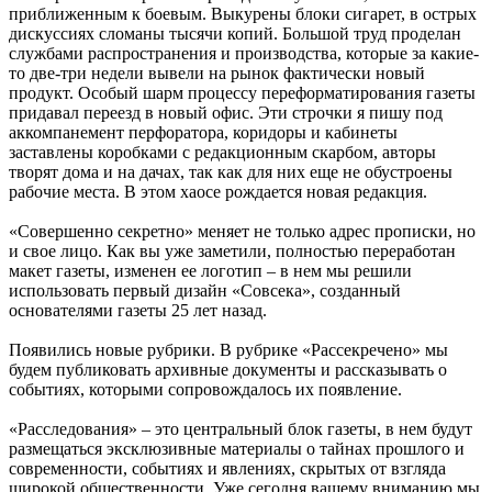
приближенным к боевым. Выкурены блоки сигарет, в острых
дискуссиях сломаны тысячи копий. Большой труд проделан
службами распространения и производства, которые за какие-
то две-три недели вывели на рынок фактически новый
продукт. Особый шарм процессу переформатирования газеты
придавал переезд в новый офис. Эти строчки я пишу под
аккомпанемент перфоратора, коридоры и кабинеты
заставлены коробками с редакционным скарбом, авторы
творят дома и на дачах, так как для них еще не обустроены
рабочие места. В этом хаосе рождается новая редакция.
«Совершенно секретно» меняет не только адрес прописки, но
и свое лицо. Как вы уже заметили, полностью переработан
макет газеты, изменен ее логотип – в нем мы решили
использовать первый дизайн «Совсека», созданный
основателями газеты 25 лет назад.
Появились новые рубрики. В рубрике «Рассекречено» мы
будем публиковать архивные документы и рассказывать о
событиях, которыми сопровождалось их появление.
«Расследования» – это центральный блок газеты, в нем будут
размещаться эксклюзивные материалы о тайнах прошлого и
современности, событиях и явлениях, скрытых от взгляда
широкой общественности. Уже сегодня вашему вниманию мы