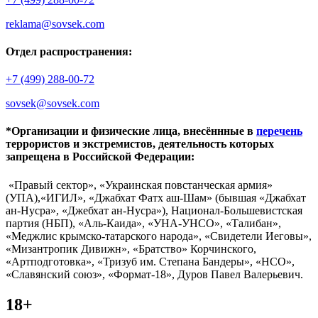
reklama@sovsek.com
Отдел распространения:
+7 (499) 288-00-72
sovsek@sovsek.com
*Организации и физические лица, внесённные в
перечень
террористов и экстремистов, деятельность которых
запрещена в Российской Федерации:
«Правый сектор», «Украинская повстанческая армия»
(УПА),«ИГИЛ», «Джабхат Фатх аш-Шам» (бывшая «Джабхат
ан-Нусра», «Джебхат ан-Нусра»), Национал-Большевистская
партия (НБП), «Аль-Каида», «УНА-УНСО», «Талибан»,
«Меджлис крымско-татарского народа», «Свидетели Иеговы»,
«Мизантропик Дивижн», «Братство» Корчинского,
«Артподготовка», «Тризуб им. Степана Бандеры», «НСО»,
«Славянский союз», «Формат-18», Дуров Павел Валерьевич.
18+