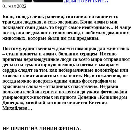
Дарья НОВИЧКИНА
01 мая 2022
Боль, голод, слёзы, ранения, скитания: на войне есть
трагедия людская, а есть звериная. Когда люди в миг
покидают свои дома, то берут самое необходимое… И чаще
всего, они не думают о своих некогда любимых домашних
животных, которые были им так преданны.
Поэтому, единственным домом и помощью для животных
– стали приюты и люди с большим сердцем. Именно
приютам неравнодушные люди со всего мира отправляют
деньги на гуманитарную помощь и потом с замираем
сердца следят за тем, как небезразличные волонтёры или
хозяева ставят животных «на ноги». Но, к сожалению, не
всегда можно доверять одним лишь фотографиям и
красивым словам «отчаянных спасателей». Недавно
пользователей интернета потрясли до ужаса фотографии
умирающих животных из приюта Донецка «Кошкин дом
Донецка», хозяйкой которого является Евгения
Михайлова…
НЕ ПРИЮТ НА ЛИНИИ ФРОНТА.