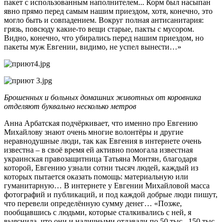
пакет с использованным наполнителем... Корм был насыпан
явно прямо перед самым нашим приездом, хотя, конечно, это
могло быть и совпадением. Вокруг полная антисанитария:
грязь, повсюду какие-то вещи старые, пакты с мусором.
Видно, конечно, что убирались перед нашим приездом, но
пакеты муж Евгении, видимо, не успел вынести…»
Брошенных и больных домашних
животных от коровника
отделяют буквально несколько метров
Анна Арбатская подчёркивает, что именно про Евгению
Михайлову знают очень многие волонтёры и другие
неравнодушные люди, так как Евгения в интернете очень
известна – в своё время ей активно помогала известная
украинская правозащитница Татьяна Монтян, благодаря
которой, Евгению узнали сотни тысяч людей, каждый из
которых пытается оказать помощь: материальную или
гуманитарную… В интернете у Евгении Михайловой масса
фотографий и публикаций, и под каждой добрые люди пишут,
что перевели определённую сумму денег… «Позже,
пообщавшись с людьми, которые сталкивались с ней, я
выяснила, что они и наличными отдавали по 50 тыс., 150 тыс.