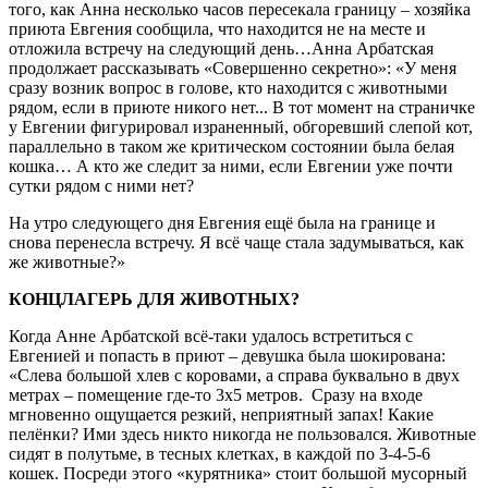
того, как Анна несколько часов пересекала границу – хозяйка
приюта Евгения сообщила, что находится не на месте и
отложила встречу на следующий день…Анна Арбатская
продолжает рассказывать «Совершенно секретно»: «У меня
сразу возник вопрос в голове, кто находится с животными
рядом, если в приюте никого нет... В тот момент на страничке
у Евгении фигурировал израненный, обгоревший слепой кот,
параллельно в таком же критическом состоянии была белая
кошка… А кто же следит за ними, если Евгении уже почти
сутки рядом с ними нет?
На утро следующего дня Евгения ещё была на границе и
снова перенесла встречу. Я всё чаще стала задумываться, как
же животные?»
КОНЦЛАГЕРЬ ДЛЯ ЖИВОТНЫХ?
Когда Анне Арбатской всё-таки удалось встретиться с
Евгенией и попасть в приют – девушка была шокирована:
«Слева большой хлев с коровами, а справа буквально в двух
метрах – помещение где-то 3х5 метров. Сразу на входе
мгновенно ощущается резкий, неприятный запах! Какие
пелёнки? Ими здесь никто никогда не пользовался. Животные
сидят в полутьме, в тесных клетках, в каждой по 3-4-5-6
кошек. Посреди этого «курятника» стоит большой мусорный