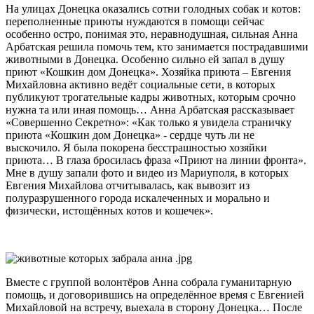
На улицах Донецка оказались сотни голодных собак и котов:
переполненные приюты нуждаются в помощи сейчас
особенно остро, понимая это, неравнодушная, сильная Анна
Арбатская решила помочь тем, кто занимается пострадавшими
животными в Донецка. Особенно сильно ей запал в душу
приют «Кошкин дом Донецка». Хозяйка приюта – Евгения
Михайловна активно ведёт социальные сети, в которых
публикуют трогательные кадры животных, которым срочно
нужна та или иная помощь… Анна Арбатская рассказывает
«Совершенно Секретно»: «Как только я увидела страничку
приюта «Кошкин дом Донецка» - сердце чуть ли не
выскочило. Я была покорена бесстрашностью хозяйки
приюта… В глаза бросилась фраза «Приют на линии фронта».
Мне в душу запали фото и видео из Мариуполя, в которых
Евгения Михайлова отчитывалась, как вывозит из
полуразрушенного города искалеченных и морально и
физически, истощённых котов и кошечек».
Вместе с группой волонтёров Анна собрала гуманитарную
помощь, и договорившись на определённое время с Евгенией
Михайловой на встречу, выехала в сторону Донецка… После