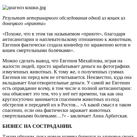
Результат ветеринарного обследования одной из кошек
из
донецкого «приюта
»
«Похоже, что в этом так называемом «приюте», благодаря
антисанитарии и наплевательскому отношению к животным,
Евгения фактически создала конвейер по заражению котов и
кошек смертельными болячками».
Можно сделать вывод, что Евгения Михайлова, играя на
жалости людей, просто зарабатывает деньги на фотографиях
измученных животных. К тому же, о полученных суммах
Евгения ни перед кем не отчитывается. Неизвестно, куда она
вкладывает благотворительные деньги. У самой же Евгении
есть оправдание всему, в том числе и полной антисанитарии:
она объясняет это тем, что у неё нет времени, так как она
круглосуточно занимается спасением животных из-под
обстрелов и передачей их в Ростов... «А какой смысл в таком
спасении, если она фактически заражает животных
смертельными болячками…?» - заключает Анна Арбатская.
БИЗНЕС НА СОСТРАДАНИИ.
Таким образом, пока новые хозяева борются за здоровье своих