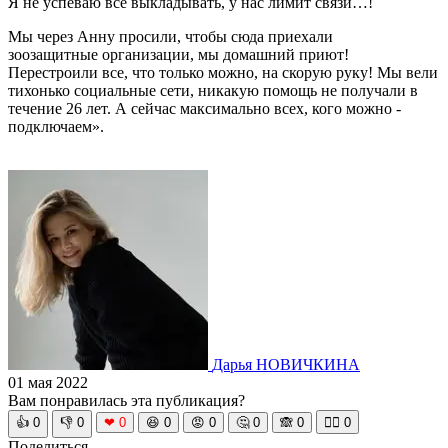
Я не успеваю все выкладывать, у нас лимит связи…!
Мы через Анну просили, чтобы сюда приехали
зоозащитные организации, мы домашний приют!
Перестроили все, что только можно, на скорую руку! Мы вели
тихонько социальные сети, никакую помощь не получали в
течение 26 лет. А сейчас максимально всех, кого можно -
подключаем».
Дарья НОВИЧКИНА
01 мая 2022
Вам понравилась эта публикация?
👍
0
👎
0
❤
0
😆
0
😡
0
🤔
0
🙈
0
🧘‍♀️
0
Поделиться