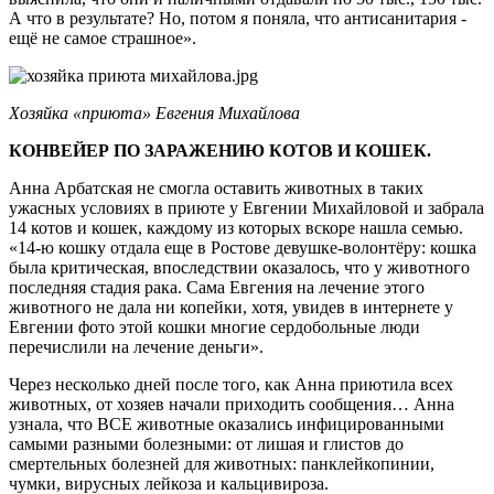
А что в результате? Но, потом я поняла, что антисанитария -
ещё не самое страшное».
Хозяйка «приюта» Евгения Михайлова
КОНВЕЙЕР ПО ЗАРАЖЕНИЮ КОТОВ И КОШЕК.
Анна Арбатская не смогла оставить животных в таких
ужасных условиях в приюте у Евгении Михайловой и забрала
14 котов и кошек, каждому из которых вскоре нашла семью.
«14-ю кошку отдала еще в Ростове девушке-волонтёру: кошка
была критическая, впоследствии оказалось, что у животного
последняя стадия рака. Сама Евгения на лечение этого
животного не дала ни копейки, хотя, увидев в интернете у
Евгении фото этой кошки многие сердобольные люди
перечислили на лечение деньги».
Через несколько дней после того, как Анна приютила всех
животных, от хозяев начали приходить сообщения… Анна
узнала, что ВСЕ животные оказались инфицированными
самыми разными болезными: от лишая и глистов до
смертельных болезней для животных: панклейкопинии,
чумки, вирусных лейкоза и кальцивироза.