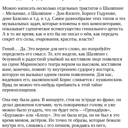
Можно написать несколько отдельных трактатов о Шаляпине
– Мельнике, о Шаляпине – Дон-Кихоте, Борисе Годунове,
доне Базилио и т.д. и т.д. Самое разнообразие этих типов и тех
музыкальных задач, которые вложены в них композиторами,
показывает сценическое всемогущество гениального артиста.
А в то же время, как и кто бы ни писал о нём, как передать
секрет его силы, очарования, красоты, власти?
Гений… Да. Это верное для него слово, но попробуйте
определить его смысл. Те, кто видели, как Шаляпин с
безумной и радостной улыбкой на костлявом лице появлялся
на сцене Мариинского театра верхом на высоком, костлявом
коне, конечно, помнят ту внутреннею судорогу восторга,
которую он вызывал одним своим появлением. Для нас,
видевших его, шаляпинский Борис сливается с пушкинским.
Вряд ли можно что-нибудь прибавить к этой тайне
перевоплощения.
Она ему была дана. В концерте, стоя на эстраде во фраке, он
делал движения плечами, чуть поворачивал голову, и уже
можно было угадать, что он будет петь – «Гренадёров»,
«Бурлаков» или «Блоху». Это не была игра, он не был в это
время мимом, актёром. Но точно те образы, которые бежали
внутри его, сливаясь с его пением, рождаясь из него,