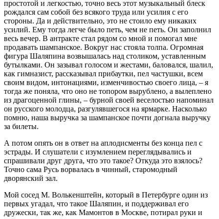
простотой и легкостью, точно весь этот музыкальный блеск
рождался сам собой без всякого труда или усилия с его
стороны. Да и действительно, это не стоило ему никаких
усилий. Ему тогда легче было петь, чем не петь. Он заполнил
весь вечер. В антракте стал рядом со мной и помогал мне
продавать шампанское. Вокруг нас стояла толпа. Огромная
фигура Шаляпина возвышалась над столиком, уставленным
бутылками. Он зазывал голосом и жестами, баловался, шалил,
как гимназист, рассказывал прибаутки, пел частушки, всем
своим видом, интонациями, изменчивостью своего лица, – я
тогда же поняла, что оно не топором вырублено, а вылеплено
из драгоценной глины, – бурной своей веселостью напоминал
он русского молодца, разгулявшегося на ярмарке. Насколько
помню, наша выручка за шампанское почти догнала выручку
за билеты.
А потом опять он в ответ на аплодисменты без конца пел с
эстрады. И слушатели с изумлением переглядывались и
спрашивали друг друга, что это такое? Откуда это взялось?
Точно сама Русь ворвалась в чинный, старомодный
дворянский зал.
Мой сосед М. Волькенштейн, который в Петербурге один из
первых угадал, что такое Шаляпин, и поддерживал его
дружески, так же, как Мамонтов в Москве, потирал руки и