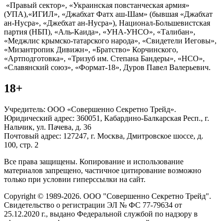
«Правый сектор», «Украинская повстанческая армия»
(УПА),«ИГИЛ», «Джабхат Фатх аш-Шам» (бывшая «Джабхат
ан-Нусра», «Джебхат ан-Нусра»), Национал-Большевистская
партия (НБП), «Аль-Каида», «УНА-УНСО», «Талибан»,
«Меджлис крымско-татарского народа», «Свидетели Иеговы»,
«Мизантропик Дивижн», «Братство» Корчинского,
«Артподготовка», «Тризуб им. Степана Бандеры», «НСО»,
«Славянский союз», «Формат-18», Дуров Павел Валерьевич.
18+
Учредитель: ООО «Совершенно Секретно Трейд».
Юридический адрес: 360051, Кабардино-Балкарская Респ., г.
Нальчик, ул. Пачева, д. 36
Почтовый адрес: 127247, г. Москва, Дмитровское шоссе, д.
100, стр. 2
Все права защищены. Копирование и использование
материалов запрещено, частичное цитирование возможно
только при условии гиперссылки на сайт.
Copyright © 1989-2026. ООО "Совершенно Секретно Трейд".
Свидетельство о регистрации ЭЛ № ФС 77-79634 от
25.12.2020 г., выдано Федеральной службой по надзору в