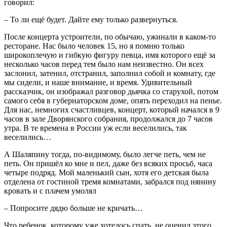
говорил:
– То ли ещё будет. Дайте ему только развернуться.
После концерта устроители, по обычаю, ужинали в каком-то
ресторане. Нас было человек 15, но я помню только
широкоплечую и гибкую фигуру певца, имя которого ещё за
несколько часов перед тем было нам неизвестно. Он всех
заслонил, затенил, отстранил, заполнил собой и комнату, где
мы сидели, и наше внимание, и время. Удивительный
рассказчик, он изображал разговор дьячка со старухой, потом
самого себя в губернаторском доме, опять переходил на пенье.
Для нас, немногих счастливцев, концерт, который начался в 9
часов в зале Дворянского cобрания, продолжался до 7 часов
утра. В те времена в России уж если веселились, так
веселились…
А Шаляпину тогда, по-видимому, было легче петь, чем не
петь. Он пришёл ко мне и пел, даже без всяких просьб, часа
четыре подряд. Мой маленький сын, хотя его детская была
отделена от гостиной тремя комнатами, забрался под нянину
кровать и с плачем умолял
– Попросите дядю больше не кричать…
Что ребенок, которому уже хотелось спать, не оценил этого