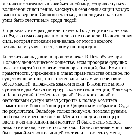
мгновение заглянуть в какой-то иной мир, соприкоснуться с
волшебной силой гения, вдохнуть в себя очищающий воздух
высоких вершин. Сколько счастья дал он людям и как сам
умел быть счастливым среди людей.
Я провела с ним раз длинный вечер. Тогда ещё никто не знал
о нём, его имя совершенно ничего не говорило. Но жизненная
сила, которая потоками изливалась от этого веселого
великана, изумляла всех, к кому он подходил.
Было это очень давно, в прошлом веке. В Петербурге при
Вольном экономическом обществе, этом прообразе будущих
русских партий и политических организаций, был Комитет
грамотности, учреждение в глазах правительства опасное, по
существу невинное, но с претензией на самый передовой
образ мыслей, выражаясь языком эпохи. В комитете много
суетились два Аякса петербургской интеллигенции, Фальборк
и Чарнолуский. Особенно первый. Этот крикливый и
бестолковый суетун затеял устроить в пользу Комитета
грамотности большой концерт в Дворянском собрании. Судя
по результатам, Фальборк только пошумел, помахал руками,
но больше ничего не сделал. Меня за три дня до концерта
ввели в организационный комитет. Я была очень молода,
никого не знала, меня никто не знал. Единственные мои права
быть дамой-устроительницей состояли в том, что у меня,