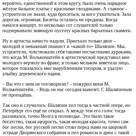
вероятно, единственной в этом кругу, было очень нарядное
жёлтое бальное платье с красными гвоздиками. А главное –
устроители не знали, куда броситься, за кого ухватиться. Зала
дорогая, огромная. Билеты остались не проданы. Когда
начался концерт, то несколько сот слушателей только
подчеркивали зияющую пустоту красных бархатных скамеек.
Ну и артисты начисто надули. Приехало только двое –
молодой и неважный пианист и «какой-то» Шаляпин. Мы,
устроители, чувствовали себя такими несчастными дураками,
что когда М. Волькенштейн в артистической представил мне
молодого верзилу во фраке, я только мельком заметила лицо,
которое показалось мне вырубленным топором, и удалую
улыбку деревенского парня.
– Вы что с ним не поговорили? – пожурил меня М.
Волькенштейн. – Ведь он нас сегодня вывезет. С Шаляпиным
не пропадёшь.
Так оно и случилось. Шаляпин пел тогда в частной опере, но
Петербург его ещё не открыл. А между тем его голос тогда
разливался, точно Волга в половодье. Это было такое
богатство, такая щедрость, такая молодая красота, точно сам
бог песни, бог русской песни стоял перед нами на широкой
эстраде Дворянского собрания и пел романсы и арии с такой