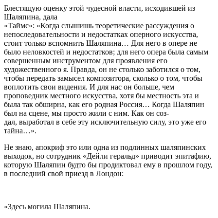
Блестящую оценку этой чудесной власти, исходившей из
Шаляпина, дала
«Таймс»: «Когда слышишь теоретические рассуждения о
непоследовательности и недостатках оперного искусства,
стоит только вспомнить Шаляпина… Для него в опере не
было неловкостей и недостатков; для него опера была самым
совершенным инструментом для проявления его
художественного я. Правда, он не столько заботился о том,
чтобы передать замысел композитора, сколько о том, чтобы
воплотить свои видения. И для нас он больше, чем
проповедник местного искусства, хотя бы местность эта и
была так обширна, как его родная Россия… Когда Шаляпин
был на сцене, мы просто жили с ним. Как он соз-
дал, выработал в себе эту исключительную силу, это уже его
тайна…».
Не знаю, апокриф это или одна из подлинных шаляпинских
выходок, но сотрудник «Дейли геральд» приводит эпитафию,
которую Шаляпин будто бы продиктовал ему в прошлом году,
в последний свой приезд в Лондон:
«Здесь могила Шаляпина.