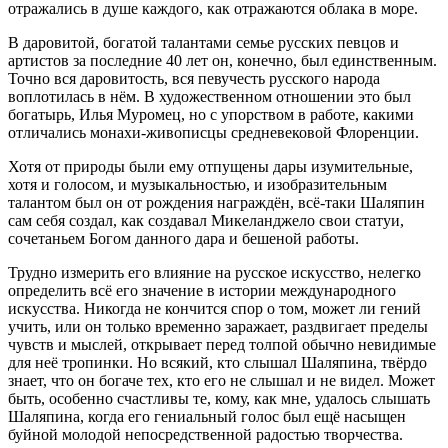
отражались в душе каждого, как отражаются облака в море.
В даровитой, богатой талантами семье русских певцов и
артистов за последние 40 лет он, конечно, был единственным.
Точно вся даровитость, вся певучесть русского народа
воплотилась в нём. В художественном отношении это был
богатырь, Илья Муромец, но с упорством в работе, какими
отличались монахи-живописцы средневековой Флоренции.
Хотя от природы были ему отпущены дары изумительные,
хотя и голосом, и музыкальностью, и изобразительным
талантом был он от рождения награждён, всё-таки Шаляпин
сам себя создал, как создавал Микеланджело свои статуи,
сочетаньем Богом данного дара и бешеной работы.
Трудно измерить его влияние на русское искусство, нелегко
определить всё его значение в истории международного
искусства. Никогда не кончится спор о том, может ли гений
учить, или он только временно заражает, раздвигает пределы
чувств и мыслей, открывает перед толпой обычно невидимые
для неё тропинки. Но всякий, кто слышал Шаляпина, твёрдо
знает, что он богаче тех, кто его не слышал и не видел. Может
быть, особенно счастливы те, кому, как мне, удалось слышать
Шаляпина, когда его гениальный голос был ещё насыщен
буйной молодой непосредственной радостью творчества.