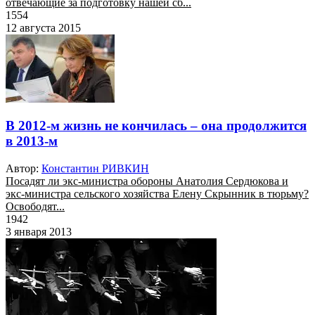
отвечающие за подготовку нашей сб...
1554
12 августа 2015
В 2012-м жизнь не кончилась – она продолжится
в 2013-м
Автор:
Константин РИВКИН
Посадят ли экс-министра обороны Анатолия Сердюкова и
экс-министра сельского хозяйства Елену Скрынник в тюрьму?
Освободят...
1942
3 января 2013