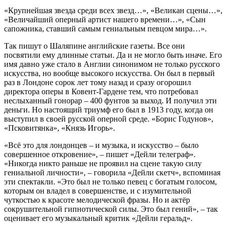
«Крупнейшая звезда среди всех звезд…», «Великан сцены…»,
«Величайший оперный артист нашего времени…», «Сын
сапожника, ставший самым гениальным певцом мира…».
Так пишут о Шаляпине английские газеты. Все они
посвятили ему длинные статьи. Да и не могло быть иначе. Его
имя давно уже стало в Англии синонимом не только русского
искусства, но вообще высокого искусства. Он был в первый
раз в Лондоне сорок лет тому назад и сразу огорошил
директора оперы в Ковент-Гардене тем, что потребовал
неслыханный гонорар – 400 фунтов за выход. И получил эти
деньги. Но настоящий триумф его был в 1913 году, когда он
выступил в своей русской оперной среде. «Борис Годунов»,
«Псковитянка», «Князь Игорь».
«Всё это для лондонцев – и музыка, и искусство – было
совершенное откровение», – пишет «Дейли телеграф».
«Никогда никто раньше не проявил на сцене такую силу
гениальной личности», – говорила «Дейли скетч», вспоминая
эти спектакли. «Это был не только певец с богатым голосом,
которым он владел в совершенстве, и с изумительной
чуткостью к красоте мелодической фразы. Но и актёр
сокрушительной гипнотической силы. Это был гений», – так
оценивает его музыкальный критик «Дейли геральд».