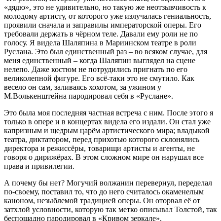
«дядю», это не удивительно, но такую же неотзывчивость к
молодому артисту, от которого уже излучалась гениальность,
проявили сначала и заправилы императорской оперы. Его
требовали держать в чёрном теле. Давали ему роли не по
голосу. Я видела Шаляпина в Мариинском театре в роли
Руслана. Это был единственный раз – во всяком случае, для
меня единственный – когда Шаляпин выглядел на сцене
нелепо. Даже костюм не потрудились пригнать по его
великолепной фигуре. Его всё-таки это не смутило. Как
весело он сам, заливаясь хохотом, за ужином у
М.Волькенштейна пародировал себя в «Руслане».
Это была моя последняя частная встреча с ним. После этого я
только в опере и в концертах видела его издали. Он стал уже
капризным и щедрым царём артистического мира; владыкой
театра, диктатором, перед прихотью которого склонялись
директора и режиссёры, товарищи артисты и агенты, не
говоря о дирижёрах. В этом сложном мире он нарушал все
права и привилегии.
А почему бы нет? Могучий волжанин перевернул, переделал
по-своему, поставил то, что до него считалось окаменелым
каноном, незыблемой традицией оперы. Он оторвал её от
затхлой условности, которую так метко описывал Толстой, так
беспощадно пародировал в «Кривом зеркале».