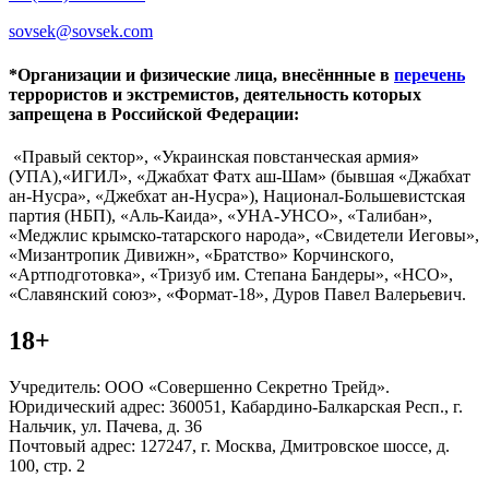
sovsek@sovsek.com
*Организации и физические лица, внесённные в
перечень
террористов и экстремистов, деятельность которых
запрещена в Российской Федерации:
«Правый сектор», «Украинская повстанческая армия»
(УПА),«ИГИЛ», «Джабхат Фатх аш-Шам» (бывшая «Джабхат
ан-Нусра», «Джебхат ан-Нусра»), Национал-Большевистская
партия (НБП), «Аль-Каида», «УНА-УНСО», «Талибан»,
«Меджлис крымско-татарского народа», «Свидетели Иеговы»,
«Мизантропик Дивижн», «Братство» Корчинского,
«Артподготовка», «Тризуб им. Степана Бандеры», «НСО»,
«Славянский союз», «Формат-18», Дуров Павел Валерьевич.
18+
Учредитель: ООО «Совершенно Секретно Трейд».
Юридический адрес: 360051, Кабардино-Балкарская Респ., г.
Нальчик, ул. Пачева, д. 36
Почтовый адрес: 127247, г. Москва, Дмитровское шоссе, д.
100, стр. 2