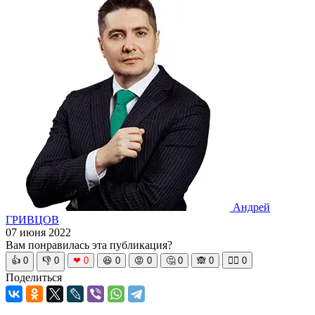
Андрей
ГРИВЦОВ
07 июня 2022
Вам понравилась эта публикация?
👍
0
👎
0
❤
0
😆
0
😡
0
🤔
0
🙈
0
🧘‍♀️
0
Поделиться