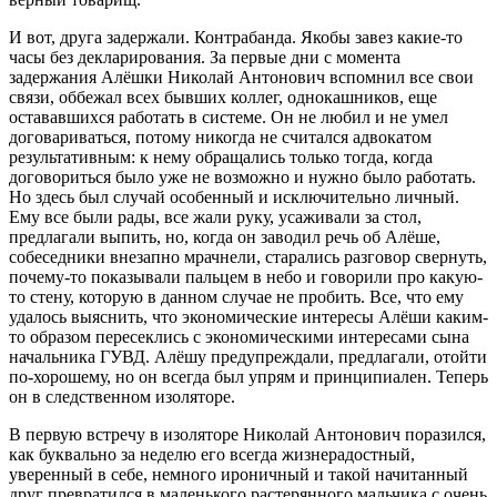
И вот, друга задержали. Контрабанда. Якобы завез какие-то
часы без декларирования. За первые дни с момента
задержания Алёшки Николай Антонович вспомнил все свои
связи, оббежал всех бывших коллег, однокашников, еще
остававшихся работать в системе. Он не любил и не умел
договариваться, потому никогда не считался адвокатом
результативным: к нему обращались только тогда, когда
договориться было уже не возможно и нужно было работать.
Но здесь был случай особенный и исключительно личный.
Ему все были рады, все жали руку, усаживали за стол,
предлагали выпить, но, когда он заводил речь об Алёше,
собеседники внезапно мрачнели, старались разговор свернуть,
почему-то показывали пальцем в небо и говорили про какую-
то стену, которую в данном случае не пробить. Все, что ему
удалось выяснить, что экономические интересы Алёши каким-
то образом пересеклись с экономическими интересами сына
начальника ГУВД. Алёшу предупреждали, предлагали, отойти
по-хорошему, но он всегда был упрям и принципиален. Теперь
он в следственном изоляторе.
В первую встречу в изоляторе Николай Антонович поразился,
как буквально за неделю его всегда жизнерадостный,
уверенный в себе, немного ироничный и такой начитанный
друг превратился в маленького растерянного мальчика с очень