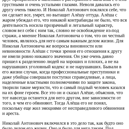
грустными и очень усталыми глазами. Неволя давалась его
другу очень тяжело. И Николай Антонович поклялся себе, что
он сделает все, умрет, но вытащит Алёшу оттуда. Алёша с
жаром убеждал его, что никакой контрабанды не было, что вся
деятельность носила прозрачный и легальный характер,
словом вел себя с ним так, словно не освобождение из-под
стражи, а мнение Николая Антоновича о том, что он честный
человек, являлось для него самым важным делом жизни. Для
Николая Антоновича же вопросы виновности или
невиновности Алёши с точки зрения его отношения к другу
не имели ровно никакого значения. Он уже очень давно
пришел к разделению людей на хороших и плохих, а не на
нарушавших уголовный кодекс и не нарушавших. Бывали в
его жизни случаи, когда профессиональные преступники и
даже убийцы совершали поступки справедливые, а лица,
наделенные властными полномочиями по защите закона,
творили такие мерзости, что и самый подлый человек казался
на их фоне героем. Все это он и сказал Алёше, объяснив, что
тот навсегда останется для него другом, вне зависимости от
того, в чем его обвиняют. Тогда Алёша его не понял,
поскольку еще жил эмоциями от несправедливого обвинения
и ареста.
Николай Антонович включился в это дело так, как будто оно
было делом его жизни. Оно и было для него таким. Под