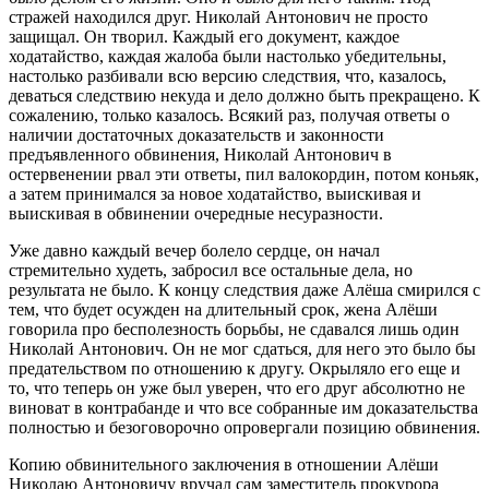
стражей находился друг. Николай Антонович не просто
защищал. Он творил. Каждый его документ, каждое
ходатайство, каждая жалоба были настолько убедительны,
настолько разбивали всю версию следствия, что, казалось,
деваться следствию некуда и дело должно быть прекращено. К
сожалению, только казалось. Всякий раз, получая ответы о
наличии достаточных доказательств и законности
предъявленного обвинения, Николай Антонович в
остервенении рвал эти ответы, пил валокордин, потом коньяк,
а затем принимался за новое ходатайство, выискивая и
выискивая в обвинении очередные несуразности.
Уже давно каждый вечер болело сердце, он начал
стремительно худеть, забросил все остальные дела, но
результата не было. К концу следствия даже Алёша смирился с
тем, что будет осужден на длительный срок, жена Алёши
говорила про бесполезность борьбы, не сдавался лишь один
Николай Антонович. Он не мог сдаться, для него это было бы
предательством по отношению к другу. Окрыляло его еще и
то, что теперь он уже был уверен, что его друг абсолютно не
виноват в контрабанде и что все собранные им доказательства
полностью и безоговорочно опровергали позицию обвинения.
Копию обвинительного заключения в отношении Алёши
Николаю Антоновичу вручал сам заместитель прокурора