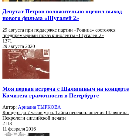
Депутат Петров положительно оценил выход
нового фильма «Шугалей 2»
29 августа при поддержке партии «Родина» состоялся
предпремьерный показ киноленты «Шугалей-2»
1371
29 августа 2020
Моя первая встреча с Шаляпиным на концерте
Комитета грамотности в Петербурге
Автор:
Ариадна ТЫРКОВА
Концерт до 7 часов утра. Тайна перевоплощения Шаляпина.
Некрологи английской печати
2113
11 февраля 2016