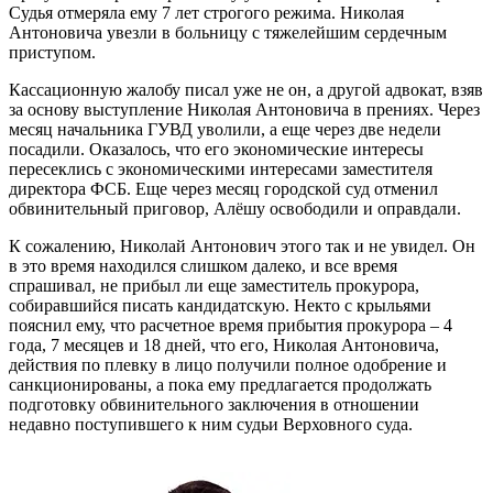
Судья отмеряла ему 7 лет строгого режима. Николая
Антоновича увезли в больницу с тяжелейшим сердечным
приступом.
Кассационную жалобу писал уже не он, а другой адвокат, взяв
за основу выступление Николая Антоновича в прениях. Через
месяц начальника ГУВД уволили, а еще через две недели
посадили. Оказалось, что его экономические интересы
пересеклись с экономическими интересами заместителя
директора ФСБ. Еще через месяц городской суд отменил
обвинительный приговор, Алёшу освободили и оправдали.
К сожалению, Николай Антонович этого так и не увидел. Он
в это время находился слишком далеко, и все время
спрашивал, не прибыл ли еще заместитель прокурора,
собиравшийся писать кандидатскую. Некто с крыльями
пояснил ему, что расчетное время прибытия прокурора – 4
года, 7 месяцев и 18 дней, что его, Николая Антоновича,
действия по плевку в лицо получили полное одобрение и
санкционированы, а пока ему предлагается продолжать
подготовку обвинительного заключения в отношении
недавно поступившего к ним судьи Верховного суда.