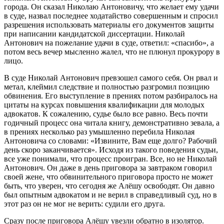
города. Он сказал Николаю Антоновичу, что желает ему удачи
в суде, назвал последнее ходатайство совершенным и спросил
разрешения использовать материалы его документов защиты
при написании кандидатской диссертации. Николай
Антонович на пожелание удачи в суде, ответил: «спасибо», а
потом весь вечер мысленно жалел, что не плюнул прокурору в
лицо.
В суде Николай Антонович превзошел самого себя. Он рвал и
метал, клеймил следствие и полностью разгромил позицию
обвинения. Его выступление в прениях потом разбиралось на
цитаты на курсах повышения квалификации для молодых
адвокатов. К сожалению, судье было все равно. Весь почти
годичный процесс она читала книгу, демонстративно зевала, а
в прениях несколько раз умышленно перебила Николая
Антоновича со словами: «Извините, Вам еще долго? Рабочий
день скоро заканчивается». Исходя из такого поведения судьи,
все уже понимали, что процесс проигран. Все, но не Николай
Антонович. Он даже в день приговора за завтраком говорил
своей жене, что обвинительного приговора просто не может
быть, что уверен, что сегодня же Алёшу освободят. Он давно
был опытным адвокатом и не верил в справедливый суд, но в
этот раз он не мог не верить: судили его друга.
Сразу после приговора Алёшу увезли обратно в изолятор.