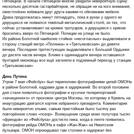
Пятницкой. В начале Пятницкой многие увидели невероятную сцену:
несколько десятков гастарбайтеров, не обращая ни на кого внимания,
ожесточённо избивали друг друга какими-то обломками мебели.
Драка продолжалась минут пятнадцать, пока в руках у одного из
дерущихся не появился тяжёлый металлический столб, из тех, что
сейчас устанавливают на кромке тротуаров, и дерущиеся с криком
бросились вверх по Пятницкой. Полиции на улице не было.
Из района Болотной наиболее стойких «несогласных» выдавливали в
сторону станций метро «Полянка» и «Третьяковская» до девяти
вечера. Последних протестующих выдавливали с Большой Ордынки
до десяти часов вечера. Ближе к одиннадцати вечера оставшихся
бунтарей омоновцы все ещё загоняли в подземный переход у станции
«Третьяковская».
День Путина
Утром 7 мая «Фейсбук» был переполнен фотографиями цепей ОМОНа
в районе Болотной, кадрами драк и задержаний. Во второй половине
дня стали появляться фотографии и кусочки телерепортажей
«зачищенного» от прохожих центра Москвы, по которому в Кремль на
инаугурацию двигался кортеж избранного президента. Комментарии
были невероятно злыми, самым пристойным было тысячу раз
повторённое слово «позор». Возмущение среди моих полутора тысяч
«френдов» из «Фейсбука» достигло пика, когда в ленте появились
фотографии рейда ОМОНа в кафе «Жан-Жак» на Никитском
бульваре. ОМОН опрокидывал там столики и задержал без