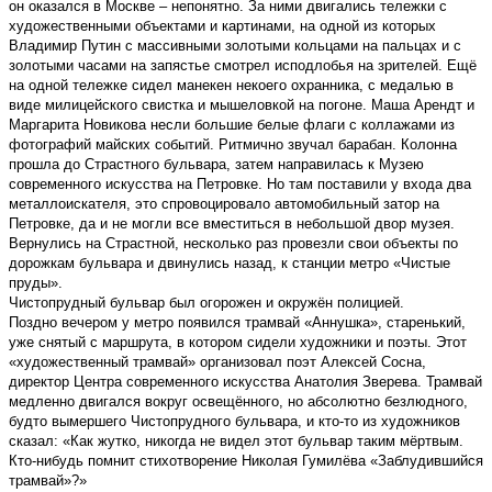
он оказался в Москве – непонятно. За ними двигались тележки с
художественными объектами и картинами, на одной из которых
Владимир Путин с массивными золотыми кольцами на пальцах и с
золотыми часами на запястье смотрел исподлобья на зрителей. Ещё
на одной тележке сидел манекен некоего охранника, с медалью в
виде милицейского свистка и мышеловкой на погоне. Маша Арендт и
Маргарита Новикова несли большие белые флаги с коллажами из
фотографий майских событий. Ритмично звучал барабан. Колонна
прошла до Страстного бульвара, затем направилась к Музею
современного искусства на Петровке. Но там поставили у входа два
металлоискателя, это спровоцировало автомобильный затор на
Петровке, да и не могли все вместиться в небольшой двор музея.
Вернулись на Страстной, несколько раз провезли свои объекты по
дорожкам бульвара и двинулись назад, к станции метро «Чистые
пруды».
Чистопрудный бульвар был огорожен и окружён полицией.
Поздно вечером у метро появился трамвай «Аннушка», старенький,
уже снятый с маршрута, в котором сидели художники и поэты. Этот
«художественный трамвай» организовал поэт Алексей Сосна,
директор Центра современного искусства Анатолия Зверева. Трамвай
медленно двигался вокруг освещённого, но абсолютно безлюдного,
будто вымершего Чистопрудного бульвара, и кто-то из художников
сказал: «Как жутко, никогда не видел этот бульвар таким мёртвым.
Кто-нибудь помнит стихотворение Николая Гумилёва «Заблудившийся
трамвай»?»