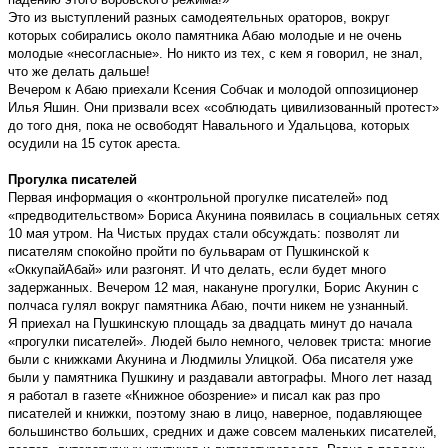
Это из выступлений разных самодеятельных ораторов, вокруг
которых собирались около памятника Абаю молодые и не очень
молодые «несогласные». Но никто из тех, с кем я говорил, не знал,
что же делать дальше!
Вечером к Абаю приехали Ксения Собчак и молодой оппозиционер
Илья Яшин. Они призвали всех «соблюдать цивилизованный протест»
до того дня, пока не освободят Навального и Удальцова, которых
осудили на 15 суток ареста.
Прогулка писателей
Первая информация о «контрольной прогулке писателей» под
«предводительством» Бориса Акунина появилась в социальных сетях
10 мая утром. На Чистых прудах стали обсуждать: позволят ли
писателям спокойно пройти по бульварам от Пушкинской к
«ОккупайАбай» или разгонят. И что делать, если будет много
задержанных. Вечером 12 мая, накануне прогулки, Борис Акунин с
полчаса гулял вокруг памятника Абаю, почти никем не узнанный.
Я приехал на Пушкинскую площадь за двадцать минут до начала
«прогулки писателей». Людей было немного, человек триста: многие
были с книжками Акунина и Людмилы Улицкой. Оба писателя уже
были у памятника Пушкину и раздавали автографы. Много лет назад
я работал в газете «Книжное обозрение» и писал как раз про
писателей и книжки, поэтому знаю в лицо, наверное, подавляющее
большинство больших, средних и даже совсем маленьких писателей,