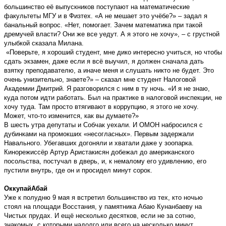
большинство её выпускников поступают на математические
факультеты МГУ и в Физтех. «А не мешает это учёбе?» – задал я
банальный вопрос. «Нет, помогает. Зачем математика при такой
дремучей власти? Они же все уедут. А я этого не хочу», – с грустной
улыбкой сказала Милана.
«Поверьте, я хороший студент, мне дико интересно учиться, но чтобы
сдать экзамен, даже если я всё выучил, я должен сначала дать
взятку преподавателю, а иначе меня и слушать никто не будет. Это
очень унизительно, знаете?» – сказал мне студент Налоговой
Академии Дмитрий. Я разговорился с ним в ту ночь. «И я не знаю,
куда потом идти работать. Был на практике в налоговой инспекции, не
хочу туда. Там просто втягивают в коррупцию, я этого не хочу.
Может, что-то изменится, как вы думаете?»
В шесть утра депутаты и Собчак уехали. И ОМОН набросился с
дубинками на промокших «несогласных». Первым задержали
Навального. Убегавших догоняли и хватали даже у зоопарка.
Кинорежиссёр Артур Аристакисян добежал до американского
посольства, постучал в дверь, и, к немалому его удивлению, его
пустили внутрь, где он и просидел минут сорок.
ОккупайАбай
Уже к полудню 9 мая я встретил большинство из тех, кто ночью
стоял на площади Восстания, у памятника Абаю Кунанбаеву на
Чистых прудах. И ещё несколько десятков, если не за сотню,
знакомых, с которыми надолго или всего на несколько минут