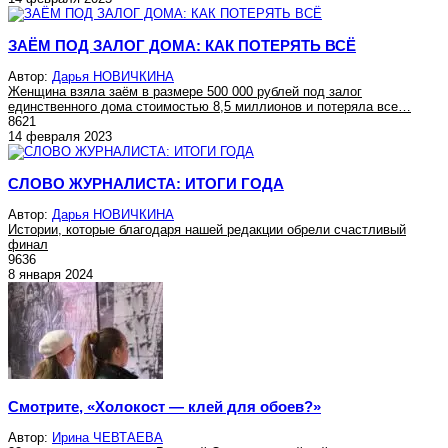
ЗАЁМ ПОД ЗАЛОГ ДОМА: КАК ПОТЕРЯТЬ ВСЁ
Автор:
Дарья НОВИЧКИНА
Женщина взяла заём в размере 500 000 рублей под залог
единственного дома стоимостью 8,5 миллионов и потеряла все…
8621
14 февраля 2023
СЛОВО ЖУРНАЛИСТА: ИТОГИ ГОДА
Автор:
Дарья НОВИЧКИНА
Истории, которые благодаря нашей редакции обрели счастливый
финал
9636
8 января 2024
Смотрите, «Холокост — клей для обоев?»
Автор:
Ирина ЧЕВТАЕВА