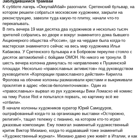
Заблудившийся трамвай
К субботе лагерь «ОккупайАбай» разогнали. Сретенский бульвар, на
котором решили собраться московские художники, закрыли на
реконструкцию, завезли туда какую-то плитку, начали что-то
перекапывать.
В пять вечера 19 мая десятка два художников и несколько тысяч
зрителей собрались во дворе и вокруг знаменитого дома бывшего
Акционерного общества «Россия», где на чердаке была когда-то
мастерская знаменитого сейчас на весь мир художника Ильи
Кабакова. У Сретенского бульвара и в Бобровом переулке стояло с
десяток автомобилей с бойцами ОМОН. Но никого не тронули. В
шесть вечера колонна двинулась по направлению к Пушкинской
площади. Несколько «православных активистов» под руководством
руководителя «Корпорации православного действия» Кирилла
Фролова на обочине колонны размахивали крестами и выкрикивали
проклятия в адрес «бесов-белоленточников». Один из
«православных» вырвал из рук художницы Вики Ломаско её комикс
на тему Pusse Riot и попытался порвать, но картинку всё же
«отбили».
В начале колонны художников куратор Юрий Самодуров,
оштрафованный когда-то за организацию выставки «Осторожно,
религия!», тащил тележку с пианино, на котором кто-то играл
джазовые композиции. Ему помогал знаменитый художественный
критик Виктор Мизиано, когда-то издававший тоже знаменитый
«Художественный журнал». Мизиано давно уже живёт в Италии, и как