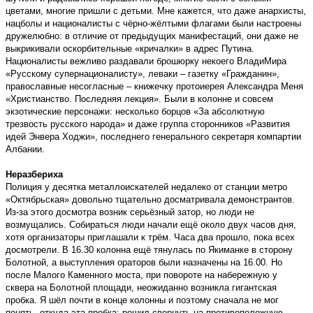
цветами, многие пришли с детьми. Мне кажется, что даже анархисты,
нацболы и националисты с чёрно-жёлтыми флагами были настроены
дружелюбно: в отличие от предыдущих манифестаций, они даже не
выкрикивали оскорбительные «кричалки» в адрес Путина.
Националисты вежливо раздавали брошюрку некоего ВладиМира
«Русскому супернационалисту», леваки – газетку «Гражданин»,
православные несогласные – книжечку протоиерея Александра Меня
«Христианство. Последняя лекция». Были в колонне и совсем
экзотические персонажи: несколько борцов «За абсолютную
трезвость русского народа» и даже группа сторонников «Развития
идей Энвера Ходжи», последнего генерального секретаря компартии
Албании.
Неразбериха
Полиция у десятка металлоискателей недалеко от станции метро
«Октябрьская» довольно тщательно досматривала демонстрантов.
Из-за этого досмотра возник серьёзный затор, но люди не
возмущались. Собираться люди начали ещё около двух часов дня,
хотя организаторы приглашали к трём. Часа два прошло, пока всех
досмотрели. В 16.30 колонна ещё тянулась по Якиманке в сторону
Болотной, а выступления ораторов были назначены на 16.00. Но
после Малого Каменного моста, при повороте на набережную у
сквера на Болотной площади, неожиданно возникла гигантская
пробка. Я шёл почти в конце колонны и поэтому сначала не мог
понять, откуда эта пробка: решил свернуть на противоположную