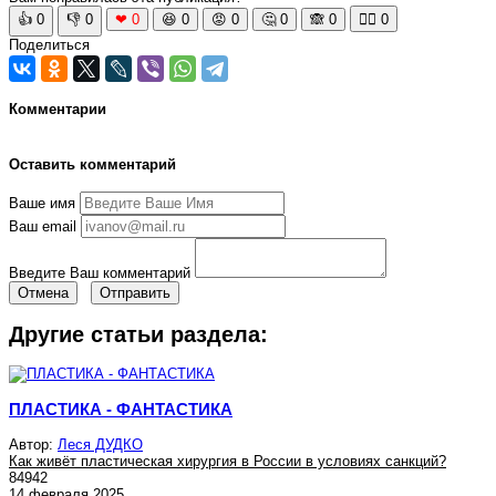
👍
0
👎
0
❤
0
😆
0
😡
0
🤔
0
🙈
0
🧘‍♀️
0
Поделиться
Комментарии
Оставить комментарий
Ваше имя
Ваш email
Введите Ваш комментарий
Отмена
Отправить
Другие статьи раздела:
ПЛАСТИКА - ФАНТАСТИКА
Автор:
Леся ДУДКО
Как живёт пластическая хирургия в России в условиях санкций?
84942
14 февраля 2025