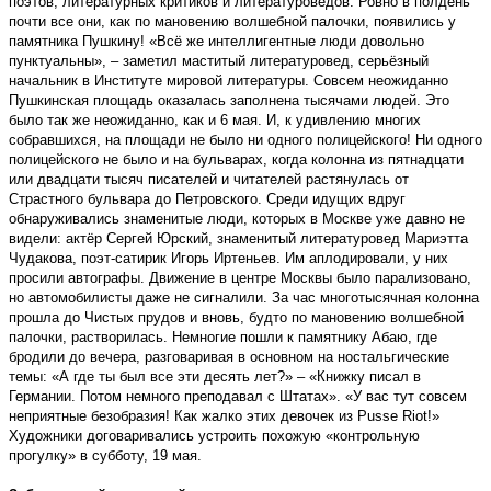
поэтов, литературных критиков и литературоведов. Ровно в полдень
почти все они, как по мановению волшебной палочки, появились у
памятника Пушкину! «Всё же интеллигентные люди довольно
пунктуальны», – заметил маститый литературовед, серьёзный
начальник в Институте мировой литературы. Совсем неожиданно
Пушкинская площадь оказалась заполнена тысячами людей. Это
было так же неожиданно, как и 6 мая. И, к удивлению многих
собравшихся, на площади не было ни одного полицейского! Ни одного
полицейского не было и на бульварах, когда колонна из пятнадцати
или двадцати тысяч писателей и читателей растянулась от
Страстного бульвара до Петровского. Среди идущих вдруг
обнаруживались знаменитые люди, которых в Москве уже давно не
видели: актёр Сергей Юрский, знаменитый литературовед Мариэтта
Чудакова, поэт-сатирик Игорь Иртеньев. Им аплодировали, у них
просили автографы. Движение в центре Москвы было парализовано,
но автомобилисты даже не сигналили. За час многотысячная колонна
прошла до Чистых прудов и вновь, будто по мановению волшебной
палочки, растворилась. Немногие пошли к памятнику Абаю, где
бродили до вечера, разговаривая в основном на ностальгические
темы: «А где ты был все эти десять лет?» – «Книжку писал в
Германии. Потом немного преподавал с Штатах». «У вас тут совсем
неприятные безобразия! Как жалко этих девочек из Pusse Riot!»
Художники договаривались устроить похожую «контрольную
прогулку» в субботу, 19 мая.