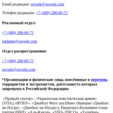
Email редакции:
sovsek@sovsek.com
Телефон редакции:
+7 (499) 288-00-72
Рекламный отдел:
+7 (499) 288-00-72
reklama@sovsek.com
Отдел распространения:
+7 (499) 288-00-72
sovsek@sovsek.com
*Организации и физические лица, внесённные в
перечень
террористов и экстремистов, деятельность которых
запрещена в Российской Федерации:
«Правый сектор», «Украинская повстанческая армия»
(УПА),«ИГИЛ», «Джабхат Фатх аш-Шам» (бывшая «Джабхат
ан-Нусра», «Джебхат ан-Нусра»), Национал-Большевистская
партия (НБП), «Аль-Каида», «УНА-УНСО», «Талибан»,