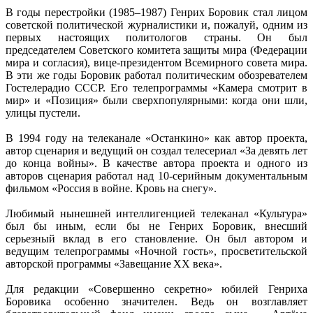
В годы перестройки (1985–1987) Генрих Боровик стал лицом
советской политической журналистики и, пожалуй, одним из
первых настоящих политологов страны. Он был
председателем Советского комитета защиты мира (Федерации
мира и согласия), вице-президентом Всемирного совета мира.
В эти же годы Боровик работал политическим обозревателем
Гостелерадио СССР. Его телепрограммы «Камера смотрит в
мир» и «Позиция» были сверхпопулярными: когда они шли,
улицы пустели.
В 1994 году на телеканале «Останкино» как автор проекта,
автор сценария и ведущий он создал телесериал «За девять лет
до конца войны». В качестве автора проекта и одного из
авторов сценария работал над 10-серийным документальным
фильмом «Россия в войне. Кровь на снегу».
Любимый нынешней интеллигенцией телеканал «Культура»
был бы иным, если бы не Генрих Боровик, внесший
серьезный вклад в его становление. Он был автором и
ведущим телепрограммы «Ночной гость», просветительской
авторской программы «Завещание XX века».
Для редакции «Совершенно секретно» юбилей Генриха
Боровика особенно значителен. Ведь он возглавляет