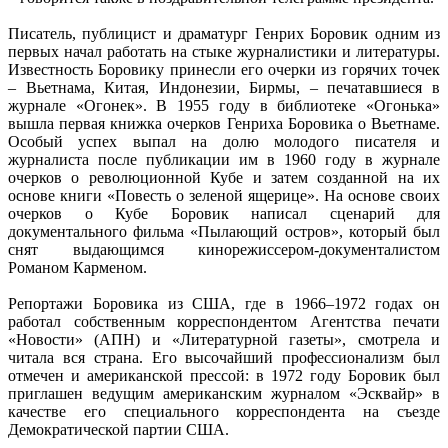
Писатель, публицист и драматург Генрих Боровик одним из
первых начал работать на стыке журналистики и литературы.
Известность Боровику принесли его очерки из горячих точек
– Вьетнама, Китая, Индонезии, Бирмы, – печатавшиеся в
журнале «Огонек». В 1955 году в библиотеке «Огонька»
вышла первая книжка очерков Генриха Боровика о Вьетнаме.
Особый успех выпал на долю молодого писателя и
журналиста после публикации им в 1960 году в журнале
очерков о революционной Кубе и затем созданной на их
основе книги «Повесть о зеленой ящерице». На основе своих
очерков о Кубе Боровик написал сценарий для
документального фильма «Пылающий остров», который был
снят выдающимся кинорежиссером-документалистом
Романом Карменом.
Репортажи Боровика из США, где в 1966–1972 годах он
работал собственным корреспондентом Агентства печати
«Новости» (АПН) и «Литературной газеты», смотрела и
читала вся страна. Его высочайший профессионализм был
отмечен и американской прессой: в 1972 году Боровик был
приглашен ведущим американским журналом «Эсквайр» в
качестве его специального корреспондента на съезде
Демократической партии США.