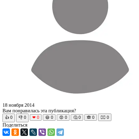
18 ноября 2014
Вам понравилась эта публикация?
👍
0
👎
0
❤
0
😆
0
😡
0
🤔
0
🙈
0
🧘‍♀️
0
Поделиться