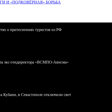
ИГИ И «ПОДКОВЁРНАЯ» БОРЬБА
сетях о притеснениях туристов из РФ
дела экс-гендиректора «ВСМПО-Ависма»
а Кубани, в Севастополе отключили свет