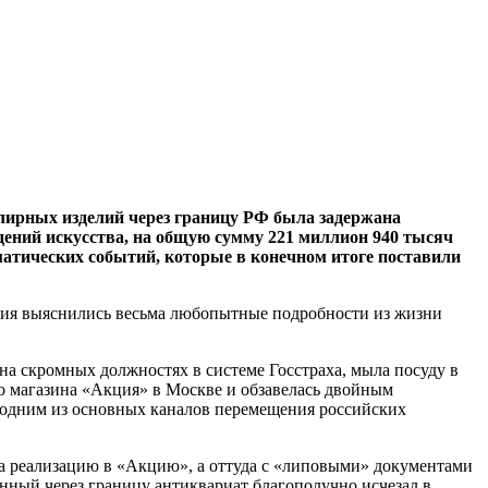
елирных изделий через границу РФ была задержана
дений искусства, на общую сумму 221 миллион 940 тысяч
аматических событий, которые в конечном итоге поставили
твия выяснились весьма любопытные подробности из жизни
а скромных должностях в системе Госстраха, мыла посуду в
го магазина «Акция» в Москве и обзавелась двойным
 одним из основных каналов перемещения российских
 на реализацию в «Акцию», а оттуда с «липовыми» документами
енный через границу антиквариат благополучно исчезал в