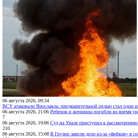
06 августа 2026, 09:34
ВСУ атаковали Ярославль: предварительной целью стал один
06 августа 2026, 21:06
Ребенок и женщина погибли во время ур
7
06 августа 2026, 19:06
Суд на Урале приступил к рассмотрени
210
06 августа 2026, 15:08
В Грузии завели дело из-за «фейков» в с