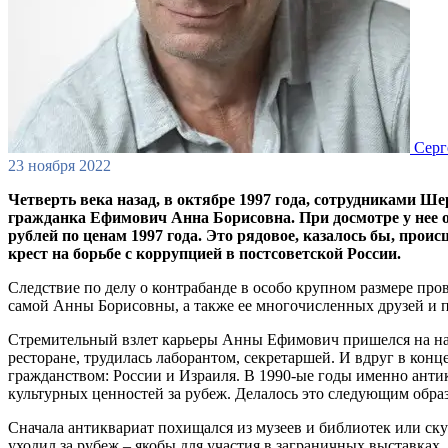
Сер
23 ноября 2022
Четверть века назад, в октябре 1997 года, сотрудниками 
гражданка Ефимович Анна Борисовна. При досмотре у нее о
рублей по ценам 1997 года. Это рядовое, казалось бы, про
крест на борьбе с коррупцией в постсоветской России.
Следствие по делу о контрабанде в особо крупном размере пр
самой Анны Борисовны, а также ее многочисленных друзей и 
Стремительный взлет карьеры Анны Ефимович пришелся на нача
ресторане, трудилась лаборантом, секретаршей. И вдруг в кон
гражданством: России и Израиля. В 1990-ые годы именно ант
культурных ценностей за рубеж. Делалось это следующим обра
Сначала антиквариат похищался из музеев и библиотек или ск
уходил за рубеж – якобы для участия в заграничных выставках