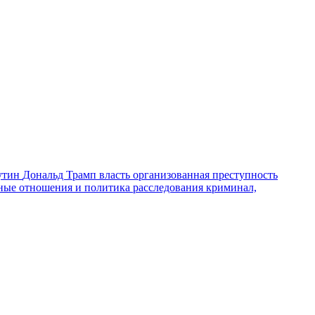
утин
Дональд Трамп
власть
организованная преступность
ные отношения и политика
расследования
криминал,