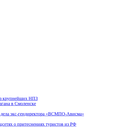
 из крупнейших НПЗ
агана в Смоленске
ю дела экс-гендиректора «ВСМПО-Ависма»
оцсетях о притеснениях туристов из РФ