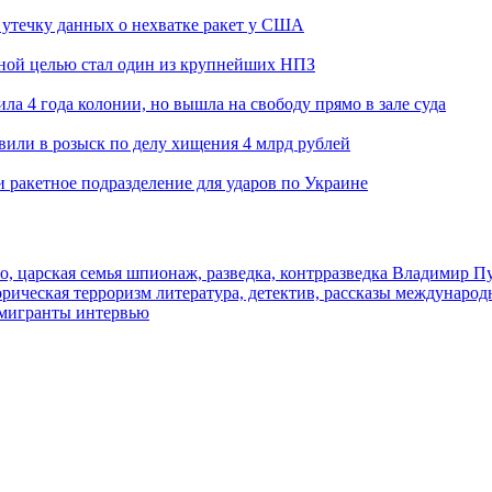
утечку данных о нехватке ракет у США
ьной целью стал один из крупнейших НПЗ
ла 4 года колонии, но вышла на свободу прямо в зале суда
вили в розыск по делу хищения 4 млрд рублей
и ракетное подразделение для ударов по Украине
о, царская семья
шпионаж, разведка, контрразведка
Владимир П
торическая
терроризм
литература, детектив, рассказы
международ
 мигранты
интервью