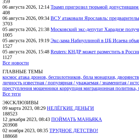
359
06 августа 2026, 12:14
Трамп пригрозил тюрьмой допустившим 
408
06 августа 2026, 09:34
ВСУ атаковали Ярославль: предварител
3703
05 августа 2026, 21:38
Московский экс-депутат Харадизе получи
1005
05 августа 2026, 19:19
Экс-зама Набиуллиной в ЦБ Исаева объя
1527
05 августа 2026, 15:48
Reuters: КНДР может разместить в Росси
1127
Все новости
ГЛАВНЫЕ ТЕМЫ
космос
атака дронов, беспилотников, бпла
монархия, дворянств
личность известная / популярная / уважаемая / знаменитая / ис
преступления
мошенники
коррупция
миграционная политика,
Все теги
ЭКСКЛЮЗИВЫ
09 марта 2023, 08:29
НЕЛЁГКИЕ ДЕНЬГИ
188523
12 декабря 2023, 08:43
ПОЙМАТЬ МАНЬЯКА
203908
02 ноября 2023, 08:35
ТРУДНОЕ ДЕТСТВО!
188668