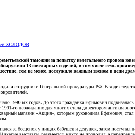
гей ХОЛОДОВ
Шереметьевской таможни за попытку нелегального провоза юв
бнаружили 13 ювелирных изделий, в том числе семь произве
исшествие, тем не менее, послужило важным звеном в цепи др
оводили сотрудники Генеральной прокуратуры РФ. В ходе следс
покровителей.
ло 1990-ых годов. До этого гражданка Ефимович подвизалась н
це 1991-го неожиданно для многих стала директором антикварно
икварный магазин «Акция», которым руководила Ефимович, стал
зом.
упался за бесценок у нищих бабушек и дедушек, затем поступал
. Никакие выставки, разумеется, никто не проводил, а переправл