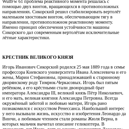
WulfFw 61 проблема реактивного момента решалась с
помощью двух винтов, вращающихся в противоположных
направлениях. Сикорский решил стабилизировать вертолёт
маленьким хвостовым винтом, обеспечивающим тягу в
направлении, противоположном реактивному моменту.
Именно принцип обеспечения устойчивости машины
Сикорского дал современным вертолётам исключительные
лётные характеристики.
КРЕСТНИК ВЕЛИКОГО КНЯЗЯ
Игорь Иванович Сикорский родился 25 мая 1889 года в семье
профессора Киевского университета Ивана Алексеевича и его
жены, Марии Стефановны, принадлежавшей к старинному
дворянскому роду Тимрюк-Черкасовых. Игорь был пятым
ребёнком, а его крёстными стали двоюродный брат
императора Александра III, великий князь Пётр Николаевич,
и его мать, великая княгиня Александра Петровна. Всегда
окружённый заботой и любовью матери, Игорь рано
познакомился с искусством Ренессанса. Наибольший интерес
у него вызывали жизнь, искусство и изобретения Леонардо да
Винчи, а любимым чтением стали романы Жюля Верна, в
которых мальчик вычитал описание геликоптера. В