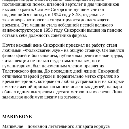
постановщики помех, штабной вертолёт и для чиновников
высокого ранга. Сам же Сикорский лучшим считал
поднявшийся в воздух в 1954 году S-58, отдельные
экземпляры которого эксплуатируются до настоящего
времени. Эта машина стала лебединой песней великого
авиаконструктора: в 1958 году Сикорский вышел на пенсию,
оставив себе должность советника фирмы.
Почти каждый день Сикорский приезжал на работу, ставя
любимый «Фольксваген-Жук» на общую стоянку. Он занялся
философией и богословием, публиковал религиозные труды,
читал лекции не только студентам-технарям, но и
гуманитариям, был неизменным членом правления
Толстовского фонда. До последних дней жизни Сикорский
отличался твёрдой рукой и поразительно метко стрелял: во
время вечеринок, которые он любил устраивать и на которые
вместе с женой приглашал многочисленных друзей, на пари
сбивал одним выстрелом с десяти метров пламя свечи. Лишь
заламывая любимую шляпу на затылок.
MARINE
ONE
MarineOne – позывной летательного аппарата корпуса