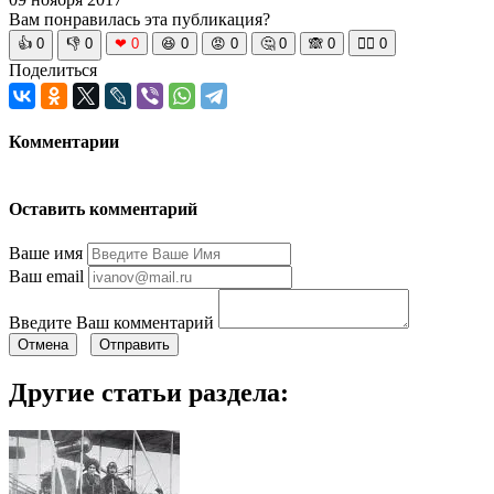
Вам понравилась эта публикация?
👍
0
👎
0
❤
0
😆
0
😡
0
🤔
0
🙈
0
🧘‍♀️
0
Поделиться
Комментарии
Оставить комментарий
Ваше имя
Ваш email
Введите Ваш комментарий
Отмена
Отправить
Другие статьи раздела: