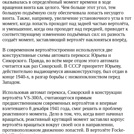
оказывалась в определённый момент времени в ходе
вращения винта как целого. Чем больше этот угол, тем
большую подъёмную силу обеспечивала лопасть несущего
винта. Также, например, увеличение установочного угла в тот
момент, когда лопасть проходит над задней частью вертолёта,
и уменьшение, когда она проходит над передней, приводит к
соответствующему изменению подъёмных сил: их разность
создаёт момент, заставляющий вертолёт наклоняться вперёд.
В современном вертолётостроении используются две
конструктивные схемы автомата перекоса: Юрьева и
Сикорского. Правда, во всём мире отцом этого автомата
считается как раз Сикорский. В СССР приоритет Юрьеву,
действительно выдающемуся авиаконструктору, был отдан в
конце 1940-х, в разгар борьбы с низкопоклонством перед
Западом.
Использовав автомат перекоса, Сикорский в конструкции
вертолёта VS-300A, считающегося прямым
предшественником современных вертолётов и впервые
взлетевшего 8 декабря 1941 года, смог решить и проблему
реактивного момента. Дело в том, что, когда винт начинал
вращаться, реактивный крутящий момент заставлял корпус
вертолёта вращаться вокруг своей оси в направлении,
противоположном движению лопастей. В вертолёте Focke-