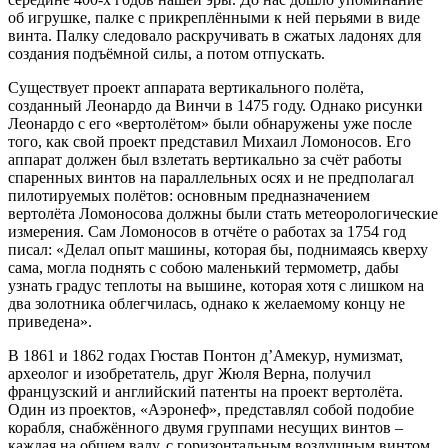
об игрушке, палке с прикреплёнными к ней перьями в виде
винта. Палку следовало раскручивать в сжатых ладонях для
создания подъёмной силы, а потом отпускать.
Существует проект аппарата вертикального полёта,
созданный Леонардо да Винчи в 1475 году. Однако рисунки
Леонардо с его «вертолётом» были обнаружены уже после
того, как свой проект представил Михаил Ломоносов. Его
аппарат должен был взлетать вертикально за счёт работы
спаренных винтов на параллельных осях и не предполагал
пилотируемых полётов: основным предназначением
вертолёта Ломоносова должны были стать метеорологические
измерения. Сам Ломоносов в отчёте о работах за 1754 год
писал: «Делал опыт машины, которая бы, поднимаясь кверху
сама, могла поднять с собою маленький термометр, дабы
узнать градус теплоты на вышине, которая хотя с лишком на
два золотника облегчилась, однако к желаемому концу не
приведена».
В 1861 и 1862 годах Гюстав Понтон д’Амекур, нумизмат,
археолог и изобретатель, друг Жюля Верна, получил
французский и английский патенты на проект вертолёта.
Один из проектов, «Аэронеф», представлял собой подобие
корабля, снабжённого двумя группами несущих винтов –
каждая на общем валу, с горизонтальным воздушным винтом,