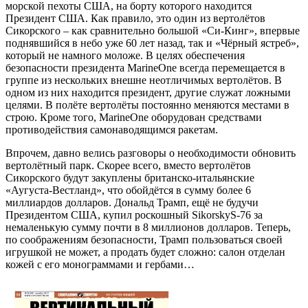
морской пехоты США, на борту которого находится
Президент США. Как правило, это один из вертолётов
Сикорского – как сравнительно большой «Си-Кинг», впервые
поднявшийся в небо уже 60 лет назад, так и «Чёрный ястреб»,
который не намного моложе. В целях обеспечения
безопасности президента MarineOne всегда перемещается в
группе из нескольких внешне неотличимых вертолётов. В
одном из них находится президент, другие служат ложными
целями. В полёте вертолёты постоянно меняются местами в
строю. Кроме того, MarineOne оборудован средствами
противодействия самонаводящимся ракетам.
Впрочем, давно велись разговоры о необходимости обновить
вертолётный парк. Скорее всего, вместо вертолётов
Сикорского будут закуплены британско-итальянские
«Аугуста-Вестланд», что обойдётся в сумму более 6
миллиардов долларов. Дональд Трамп, ещё не будучи
Президентом США, купил роскошный SikorskyS-76 за
немаленькую сумму почти в 8 миллионов долларов. Теперь,
по соображениям безопасности, Трамп пользоваться своей
игрушкой не может, а продать будет сложно: салон отделан
кожей с его монограммами и гербами…