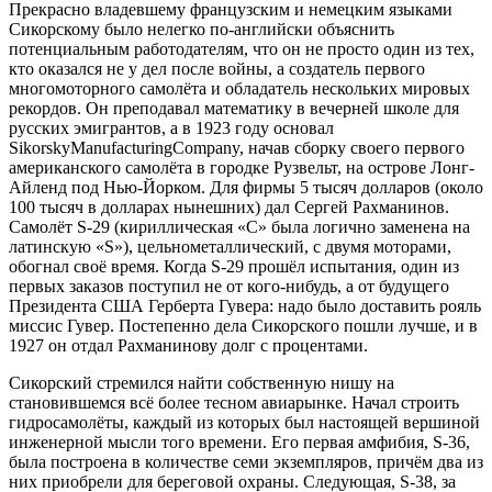
Прекрасно владевшему французским и немецким языками
Сикорскому было нелегко по-английски объяснить
потенциальным работодателям, что он не просто один из тех,
кто оказался не у дел после войны, а создатель первого
многомоторного самолёта и обладатель нескольких мировых
рекордов. Он преподавал математику в вечерней школе для
русских эмигрантов, а в 1923 году основал
SikorskyManufacturingCompany, начав сборку своего первого
американского самолёта в городке Рузвельт, на острове Лонг-
Айленд под Нью-Йорком. Для фирмы 5 тысяч долларов (около
100 тысяч в долларах нынешних) дал Сергей Рахманинов.
Самолёт S-29 (кириллическая «С» была логично заменена на
латинскую «S»), цельнометаллический, с двумя моторами,
обогнал своё время. Когда S-29 прошёл испытания, один из
первых заказов поступил не от кого-нибудь, а от будущего
Президента США Герберта Гувера: надо было доставить рояль
миссис Гувер. Постепенно дела Сикорского пошли лучше, и в
1927 он отдал Рахманинову долг с процентами.
Сикорский стремился найти собственную нишу на
становившемся всё более тесном авиарынке. Начал строить
гидросамолёты, каждый из которых был настоящей вершиной
инженерной мысли того времени. Его первая амфибия, S-36,
была построена в количестве семи экземпляров, причём два из
них приобрели для береговой охраны. Следующая, S-38, за