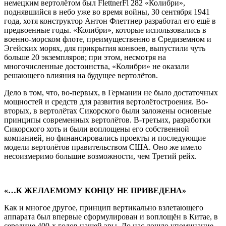
немецким вертолётом был FlettnerFl 282 «Колибри»,
поднявшийся в небо уже во время войны, 30 сентября 1941
года, хотя конструктор Антон Флеттнер разработал его ещё в
предвоенные годы. «Колибри», которые использовались в
военно-морском флоте, преимущественно в Средиземном и
Эгейских морях, для прикрытия конвоев, выпустили чуть
больше 20 экземпляров; при этом, несмотря на
многочисленные достоинства, «Колибри» не оказали
решающего влияния на будущее вертолётов.
Дело в том, что, во-первых, в Германии не было достаточных
мощностей и средств для развития вертолётостроения. Во-
вторых, в вертолётах Сикорского были заложены основные
принципы современных вертолётов. В-третьих, разработки
Сикорского хоть и были воплощены его собственной
компанией, но финансировались проекты и последующие
модели вертолётов правительством США. Оно же имело
несоизмеримо большие возможности, чем Третий рейх.
«…К ЖЕЛАЕМОМУ КОНЦУ НЕ ПРИВЕДЕНА»
Как и многое другое, принцип вертикально взлетающего
аппарата был впервые сформулирован и воплощён в Китае, в
середине 400-х годов нашей эры. До нас дошло упоминание