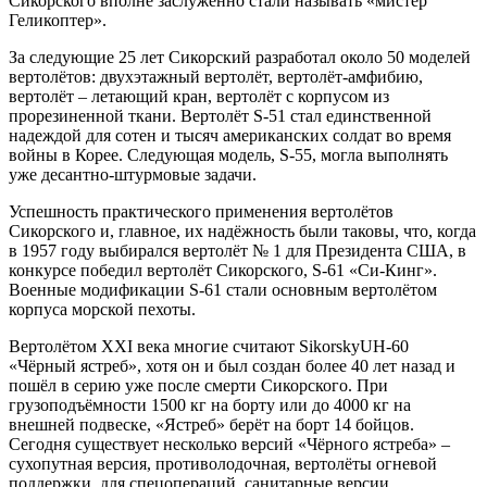
Сикорского вполне заслуженно стали называть «мистер
Геликоптер».
За следующие 25 лет Сикорский разработал около 50 моделей
вертолётов: двухэтажный вертолёт, вертолёт-амфибию,
вертолёт – летающий кран, вертолёт с корпусом из
прорезиненной ткани. Вертолёт S-51 стал единственной
надеждой для сотен и тысяч американских солдат во время
войны в Корее. Следующая модель, S-55, могла выполнять
уже десантно-штурмовые задачи.
Успешность практического применения вертолётов
Сикорского и, главное, их надёжность были таковы, что, когда
в 1957 году выбирался вертолёт № 1 для Президента США, в
конкурсе победил вертолёт Сикорского, S-61 «Си-Кинг».
Военные модификации S-61 стали основным вертолётом
корпуса морской пехоты.
Вертолётом ХХI века многие считают SikorskyUH-60
«Чёрный ястреб», хотя он и был создан более 40 лет назад и
пошёл в серию уже после смерти Сикорского. При
грузоподъёмности 1500 кг на борту или до 4000 кг на
внешней подвеске, «Ястреб» берёт на борт 14 бойцов.
Сегодня существует несколько версий «Чёрного ястреба» –
сухопутная версия, противолодочная, вертолёты огневой
поддержки, для спецопераций, санитарные версии,