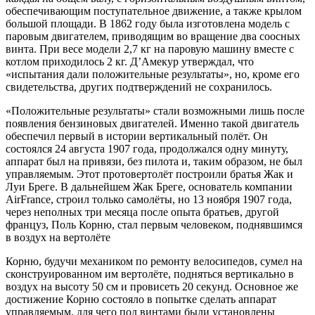
обеспечивающим поступательное движение, а также крылом
большой площади. В 1862 году была изготовлена модель с
паровым двигателем, приводящим во вращение два соосных
винта. При весе модели 2,7 кг на паровую машину вместе с
котлом приходилось 2 кг. Д’Амекур утверждал, что
«испытания дали положительные результаты», но, кроме его
свидетельства, других подтверждений не сохранилось.
«Положительные результаты» стали возможными лишь после
появления бензиновых двигателей. Именно такой двигатель
обеспечил первый в истории вертикальный полёт. Он
состоялся 24 августа 1907 года, продолжался одну минуту,
аппарат был на привязи, без пилота и, таким образом, не был
управляемым. Этот протовертолёт построили братья Жак и
Луи Бреге. В дальнейшем Жак Бреге, основатель компании
AirFrance, строил только самолёты, но 13 ноября 1907 года,
через неполных три месяца после опыта братьев, другой
француз, Поль Корню, стал первым человеком, поднявшимся
в воздух на вертолёте
Корню, будучи механиком по ремонту велосипедов, сумел на
сконструированном им вертолёте, подняться вертикально в
воздух на высоту 50 см и провисеть 20 секунд. Основное же
достижение Корню состояло в попытке сделать аппарат
управляемым, для чего под винтами были установлены