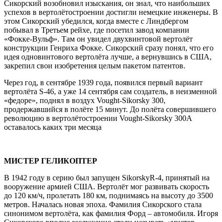
Сикорский возобновил изыскания, он знал, что наибольших
успехов в вертолётостроении достигли немецкие инженеры. В
этом Сикорский убедился, когда вместе с Линдбергом
побывал в Третьем рейхе, где посетил завод компании
«Фокке-Вульф». Там он увидел двухвинтовой вертолёт
конструкции Генриха Фокке. Сикорский сразу понял, что его
идея одновинтового вертолёта лучше, а вернувшись в США,
закрепил свои изобретения целым пакетом патентов.
Через год, в сентябре 1939 года, появился первый вариант
вертолёта S-46, а уже 14 сентября сам создатель, в неизменной
«федоре», поднял в воздух Vought-Sikorsky 300,
продержавшийся в полёте 15 минут. До полёта совершившего
революцию в вертолётостроении Vought-Sikorsky 300А
оставалось каких три месяца
МИСТЕР ГЕЛИКОПТЕР
В 1942 году в серию был запущен SikorskyR-4, принятый на
вооружение армией США. Вертолёт мог развивать скорость
до 120 км/ч, пролетать 180 км, поднимаясь на высоту до 3500
метров. Началась новая эпоха. Фамилия Сикорского стала
синонимом вертолёта, как фамилия Форд – автомобиля. Игоря