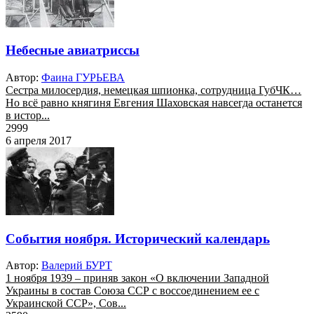
Небесные авиатриссы
Автор:
Фаина ГУРЬЕВА
Сестра милосердия, немецкая шпионка, сотрудница ГубЧК…
Но всё равно княгиня Евгения Шаховская навсегда останется
в истор...
2999
6 апреля 2017
События ноября. Исторический календарь
Автор:
Валерий БУРТ
1 ноября 1939 – приняв закон «О включении Западной
Украины в состав Союза ССР с воссоединением ее с
Украинской ССР», Сов...