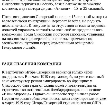
Сикорский вернулся в Россию, везя в багаже не парижские
костюмы, а два мотора фирмы «Анзани» – 15- и 25-сильный.
После возвращения Сикорский поставил 15-сильный мотор на
вертолёт своей конструкции. Вертолёт взлетел, но поднять
пилота не смог. К тому же из-за отсутствия автомата перекоса
лопастей управлять вертолётом пока ещё не представлялось
возможным. Тогда Сикорский построил аэросани, установил
на них винты горе-вертолёта и с шиком промчался по
заснеженной пустоши перед изумлёнными офицерами
Генерального штаба.
РАДИ СПАСЕНИЯ КОМПАНИИ
К вертолётам Игорь Сикорский вернулся только через
двадцать лет. В начале 1919 года молодой, но уже известный
авиаконструктор решил эмигрировать во Францию: у
Сикорского был заказ от французского правительства на
строительство пяти тяжёлых бомбардировщиков на основе
«Ильи Муромца». Однако он напрасно ждал начала работ:
Первая мировая война окончилась, заказ аннулировали, и уже
в марте 1919 года Игорь Сикорский ступил на землю США.