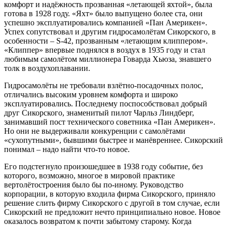
комфорт и надёжность прозванная «летающей яхтой», была
готова в 1928 году. «Яхт» было выпущено более ста, они
успешно эксплуатировались компанией «Пан Америкен».
Успех сопутствовал и другим гидросамолётам Сикорского, в
особенности – S-42, прозванным «летающим клиппером».
«Клиппер» впервые поднялся в воздух в 1935 году и стал
любимым самолётом миллионера Говарда Хьюза, знавшего
толк в воздухоплавании.
Гидросамолёты не требовали взлётно-посадочных полос,
отличались высоким уровнем комфорта и широко
эксплуатировались. Последнему поспособствовал добрый
друг Сикорского, знаменитый пилот Чарльз Линдберг,
занимавший пост технического советника «Пан Америкен».
Но они не выдерживали конкуренции с самолётами
«сухопутными», бывшими быстрее и манёвреннее. Сикорский
понимал – надо найти что-то новое.
Его подстегнуло произошедшее в 1938 году событие, без
которого, возможно, многое в мировой практике
вертолётостроения было бы по-иному. Руководство
корпорации, в которую входила фирма Сикорского, приняло
решение слить фирму Сикорского с другой в том случае, если
Сикорский не предложит нечто принципиально новое. Новое
оказалось возвратом к почти забытому старому. Когда