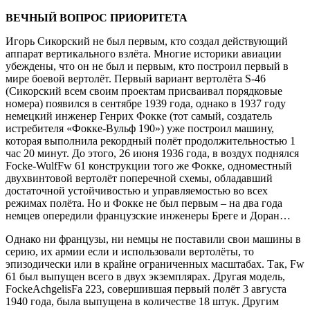
ВЕЧНЫЙ ВОПРОС ПРИОРИТЕТА
Игорь Сикорский не был первым, кто создал действующий
аппарат вертикального взлёта. Многие историки авиации
убеждены, что он не был и первым, кто построил первый в
мире боевой вертолёт. Первый вариант вертолёта S-46
(Сикорский всем своим проектам присваивал порядковые
номера) появился в сентябре 1939 года, однако в 1937 году
немецкий инженер Генрих Фокке (тот самый, создатель
истребителя «Фокке-Вульф 190») уже построил машину,
которая выполнила рекордный полёт продолжительностью 1
час 20 минут. До этого, 26 июня 1936 года, в воздух поднялся
Focke-WulfFw 61 конструкции того же Фокке, одноместный
двухвинтовой вертолёт поперечной схемы, обладавший
достаточной устойчивостью и управляемостью во всех
режимах полёта. Но и Фокке не был первым – на два года
немцев опередили французские инженеры Бреге и Доран…
Однако ни французы, ни немцы не поставили свои машины в
серию, их армии если и использовали вертолёты, то
эпизодически или в крайне ограниченных масштабах. Так, Fw
61 был выпущен всего в двух экземплярах. Другая модель,
FockeAchgelisFa 223, совершившая первый полёт 3 августа
1940 года, была выпущена в количестве 18 штук. Другим