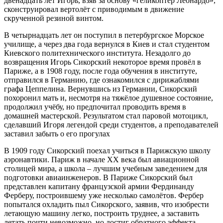
двенадцать лет Игорь, взяв за основу «геликоптер Леонардо»,
сконструировал вертолёт с приводимым в движение
скрученной резиной винтом.
В четырнадцать лет он поступил в петербургское Морское
училище, а через два года вернулся в Киев и стал студентом
Киевского политехнического института. Незадолго до
возвращения Игорь Сикорский некоторое время провёл в
Париже, а в 1908 году, после года обучения в институте,
отправился в Германию, где ознакомился с дирижаблями
графа Цеппелина. Вернувшись из Германии, Сикорский
похоронил мать и, несмотря на тяжёлое душевное состояние,
продолжил учёбу, но предпочитал проводить время в
домашней мастерской. Результатом стал паровой мотоцикл,
сделавший Игоря легендой среди студентов, а преподавателей
заставил забыть о его прогулах
В 1909 году Сикорский поехал учиться в Парижскую школу
аэронавтики. Париж в начале ХХ века был авиационной
столицей мира, а школа – лучшим учебным заведением для
подготовки авиаинженеров. В Париже Сикорский был
представлен капитану французской армии Фердинанду
Ферберу, построившему уже несколько самолётов. Фербер
попытался охладить пыл Сикорского, заявив, что изобрести
летающую машину легко, построить труднее, а заставить
летать почти невозможно, но достиг обратного эффекта.