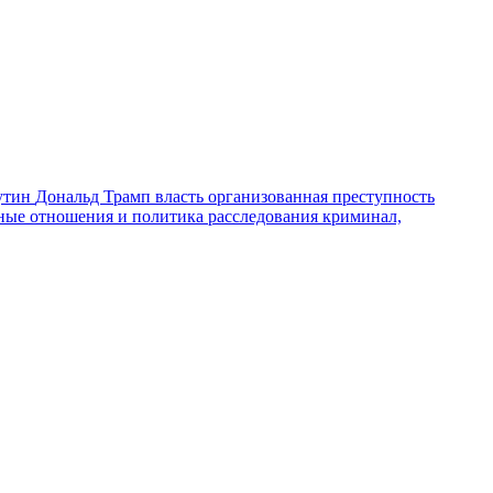
утин
Дональд Трамп
власть
организованная преступность
ные отношения и политика
расследования
криминал,