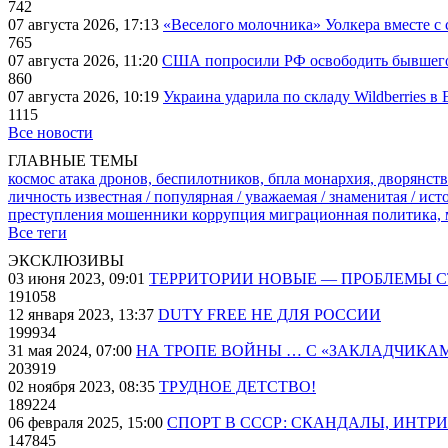
742
07 августа 2026, 17:13
«Веселого молочника» Уолкера вместе с 
765
07 августа 2026, 11:20
США попросили РФ освободить бывшего 
860
07 августа 2026, 10:19
Украина ударила по складу Wildberries в
1115
Все новости
ГЛАВНЫЕ ТЕМЫ
космос
атака дронов, беспилотников, бпла
монархия, дворянств
личность известная / популярная / уважаемая / знаменитая / ис
преступления
мошенники
коррупция
миграционная политика,
Все теги
ЭКСКЛЮЗИВЫ
03 июня 2023, 09:01
ТЕРРИТОРИИ НОВЫЕ — ПРОБЛЕМЫ 
191058
12 января 2023, 13:37
DUTY FREE НЕ ДЛЯ РОССИИ
199934
31 мая 2024, 07:00
НА ТРОПЕ ВОЙНЫ … С «ЗАКЛАДЧИКА
203919
02 ноября 2023, 08:35
ТРУДНОЕ ДЕТСТВО!
189224
06 февраля 2025, 15:00
СПОРТ В СССР: СКАНДАЛЫ, ИНТР
147845