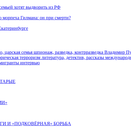
семьей хотят выдворить из РФ
морпеха Гилмана: он при смерти?
 Екатеринбурге
о, царская семья
шпионаж, разведка, контрразведка
Владимир П
торическая
терроризм
литература, детектив, рассказы
международ
 мигранты
интервью
СТАРЫЕ
МИ»
ИГИ И «ПОДКОВЁРНАЯ» БОРЬБА