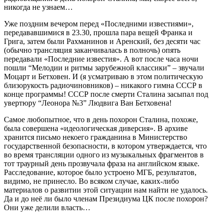
никогда не узнаем…
Уже поздним вечером перед «Последними известиями»,
передававшимися в 23.30, прошла пара вещей Франка и
Грига, затем были Рахманинов и Аренский, без десяти час
(обычно трансляция заканчивалась в полночь) опять
передавали «Последние известия». А вот после часа ночи
пошли “Мелодии и ритмы зарубежной классики” – звучали
Моцарт и Бетховен. И (я усматриваю в этом политическую
близорукость радиочиновников) – никакого гимна СССР в
конце программы! СССР после смерти Сталина засыпал под
увертюру “Леонора №3” Людвига Ван Бетховена!
Самое любопытное, что в день похорон Сталина, похоже,
была совершена «идеологическая диверсия». В архиве
хранится письмо некоего гражданина в Министерство
государственной безопасности, в котором утверждается, что
во время трансляции одного из музыкальных фрагментов в
тот траурный день прозвучала фраза на английском языке.
Расследование, которое было устроено МГБ, результатов,
видимо, не принесло. Во всяком случае, каких-либо
материалов о развитии этой ситуации нам найти не удалось.
Да и до неё ли было членам Президиума ЦК после похорон?
Они уже делили власть…