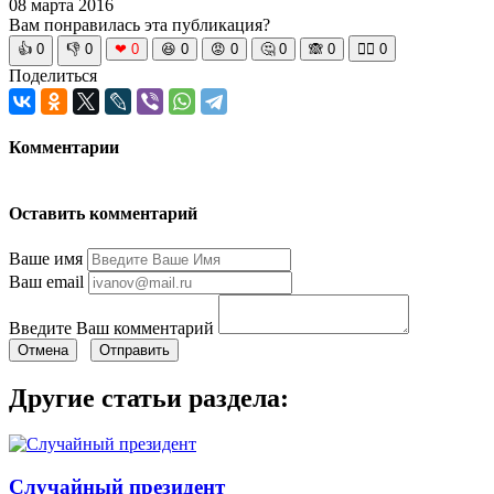
08 марта 2016
Вам понравилась эта публикация?
👍
0
👎
0
❤
0
😆
0
😡
0
🤔
0
🙈
0
🧘‍♀️
0
Поделиться
Комментарии
Оставить комментарий
Ваше имя
Ваш email
Введите Ваш комментарий
Отмена
Отправить
Другие статьи раздела:
Случайный президент