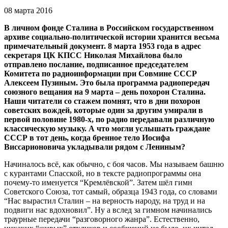
08 марта 2016
В личном фонде Сталина в Российском государственном
архиве социально-политической истории хранится весьма
примечательный документ. 8 марта 1953 года в адрес
секретаря ЦК КПСС Николая Михайлова было
отправлено послание, подписанное председателем
Комитета по радиоинформации при Совмине СССР
Алексеем Пузиным. Это была программа радиопередач
союзного вещания на 9 марта – день похорон Сталина.
Наши читатели со стажем помнят, что в дни похорон
советских вождей, которые один за другим умирали в
первой половине 1980-х, по радио передавали различную
классическую музыку. А что могли услышать граждане
СССР в тот день, когда бренное тело Иосифа
Виссарионовича укладывали рядом с Лениным?
Начиналось всё, как обычно, с боя часов. Мы называем башню
с курантами Спасской, но в тексте радиопрограммы она
почему-то именуется “Кремлёвской”. Затем шёл гимн
Советского Союза, тот самый, образца 1943 года, со словами
“Нас вырастил Сталин – на верность народу, на труд и на
подвиги нас вдохновил”. Ну а вслед за гимном начинались
траурные передачи “разговорного жанра”. Естественно,