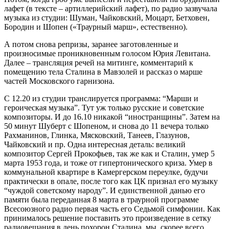
лафет (в тексте – артиллерийский лафет), по радио зазвучала
музыка из студии: Шуман, Чайковский, Моцарт, Бетховен,
Бородин и Шопен («Траурный марш», естественно).
А потом снова репризы, заранее заготовленные и
произносимые проникновенным голосом Юрия Левитана.
Далее – трансляция речей на митинге, комментарий к
помещению тела Сталина в Мавзолей и рассказ о марше
частей Московского гарнизона.
С 12.20 из студии транслируется программа: “Марши и
героическая музыка”. Тут уж только русские и советские
композиторы. И до 16.10 никакой “иностранщины”. Затем на
50 минут Шуберт с Шопеном, и снова до 11 вечера только
Рахманинов, Глинка, Мясковский, Танеев, Глазунов,
Чайковский и пр. Одна интересная деталь: великий
композитор Сергей Прокофьев, так же как и Сталин, умер 5
марта 1953 года, и тоже от гипертонического криза. Умер в
коммунальной квартире в Камергерском переулке, будучи
практически в опале, после того как ЦК признал его музыку
“чуждой советскому народу”. И единственной данью его
памяти была переданная 8 марта в траурной программе
Всесоюзного радио первая часть его Седьмой симфонии. Как
принималось решение поставить это произведение в сетку
радиовещания в день похорон Сталина, мы, скорее всего,