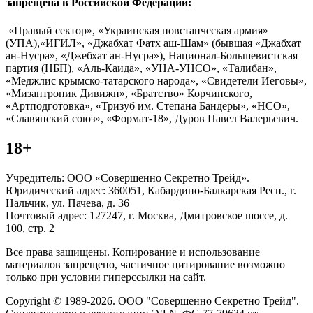
запрещена в Российской Федерации:
«Правый сектор», «Украинская повстанческая армия»
(УПА),«ИГИЛ», «Джабхат Фатх аш-Шам» (бывшая «Джабхат
ан-Нусра», «Джебхат ан-Нусра»), Национал-Большевистская
партия (НБП), «Аль-Каида», «УНА-УНСО», «Талибан»,
«Меджлис крымско-татарского народа», «Свидетели Иеговы»,
«Мизантропик Дивижн», «Братство» Корчинского,
«Артподготовка», «Тризуб им. Степана Бандеры», «НСО»,
«Славянский союз», «Формат-18», Дуров Павел Валерьевич.
18+
Учредитель: ООО «Совершенно Секретно Трейд».
Юридический адрес: 360051, Кабардино-Балкарская Респ., г.
Нальчик, ул. Пачева, д. 36
Почтовый адрес: 127247, г. Москва, Дмитровское шоссе, д.
100, стр. 2
Все права защищены. Копирование и использование
материалов запрещено, частичное цитирование возможно
только при условии гиперссылки на сайт.
Copyright © 1989-2026. ООО "Совершенно Секретно Трейд".