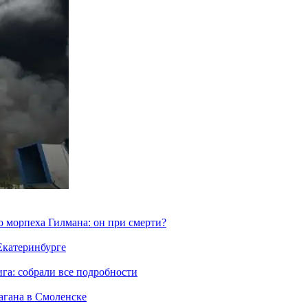
морпеха Гилмана: он при смерти?
 Екатеринбурге
га: собрали все подробности
агана в Смоленске