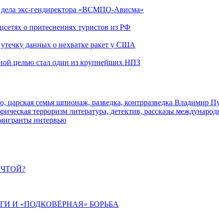
ю дела экс-гендиректора «ВСМПО-Ависма»
оцсетях о притеснениях туристов из РФ
утечку данных о нехватке ракет у США
ьной целью стал один из крупнейших НПЗ
о, царская семья
шпионаж, разведка, контрразведка
Владимир П
торическая
терроризм
литература, детектив, рассказы
международ
 мигранты
интервью
ЕЧТОЙ?
ИГИ И «ПОДКОВЁРНАЯ» БОРЬБА