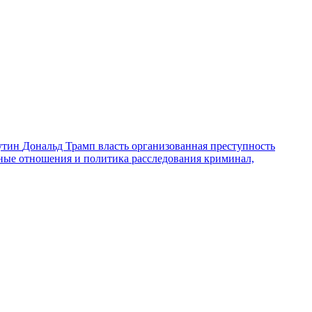
утин
Дональд Трамп
власть
организованная преступность
ные отношения и политика
расследования
криминал,