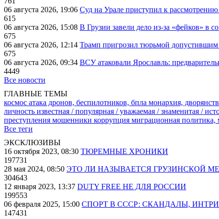
761
06 августа 2026, 19:06
Суд на Урале приступил к рассмотрени
615
06 августа 2026, 15:08
В Грузии завели дело из-за «фейков» в с
675
06 августа 2026, 12:14
Трамп пригрозил тюрьмой допустившим 
675
06 августа 2026, 09:34
ВСУ атаковали Ярославль: предварител
4449
Все новости
ГЛАВНЫЕ ТЕМЫ
космос
атака дронов, беспилотников, бпла
монархия, дворянств
личность известная / популярная / уважаемая / знаменитая / ис
преступления
мошенники
коррупция
миграционная политика,
Все теги
ЭКСКЛЮЗИВЫ
16 октября 2023, 08:30
ТЮРЕМНЫЕ ХРОНИКИ
197731
28 мая 2024, 08:50
ЭТО ЛИ НАЗЫВАЕТСЯ ГРУЗИНСКОЙ М
304643
12 января 2023, 13:37
DUTY FREE НЕ ДЛЯ РОССИИ
199553
06 февраля 2025, 15:00
СПОРТ В СССР: СКАНДАЛЫ, ИНТР
147431