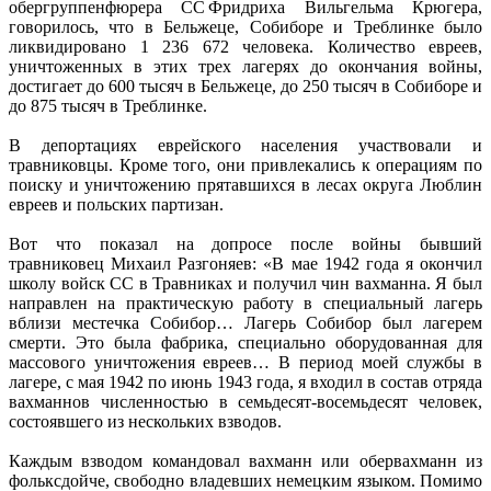
обергруппенфюрера СС Фридриха Вильгельма Крюгера,
говорилось, что в Бельжеце, Собиборе и Треблинке было
ликвидировано 1 236 672 человека. Количество евреев,
уничтоженных в этих трех лагерях до окончания войны,
достигает до 600 тысяч в Бельжеце, до 250 тысяч в Собиборе и
до 875 тысяч в Треблинке.
В депортациях еврейского населения участвовали и
травниковцы. Кроме того, они привлекались к операциям по
поиску и уничтожению прятавшихся в лесах округа Люблин
евреев и польских партизан.
Вот что показал на допросе после войны бывший
травниковец Михаил Разгоняев: «В мае 1942 года я окончил
школу войск СС в Травниках и получил чин вахманна. Я был
направлен на практическую работу в специальный лагерь
вблизи местечка Собибор… Лагерь Собибор был лагерем
смерти. Это была фабрика, специально оборудованная для
массового уничтожения евреев… В период моей службы в
лагере, с мая 1942 по июнь 1943 года, я входил в состав отряда
вахманнов численностью в семьдесят-восемьдесят человек,
состоявшего из нескольких взводов.
Каждым взводом командовал вахманн или обервахманн из
фольксдойче, свободно владевших немецким языком. Помимо