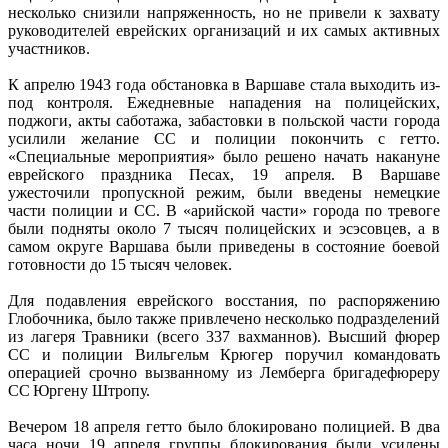
несколько снизили напряженность, но не привели к захвату
руководителей еврейских организаций и их самых активных
участников.
К апрелю 1943 года обстановка в Варшаве стала выходить из-
под контроля. Ежедневные нападения на полицейских,
поджоги, акты саботажа, забастовки в польской части города
усилили желание СС и полиции покончить с гетто.
«Специальные мероприятия» было решено начать накануне
еврейского праздника Песах, 19 апреля. В Варшаве
ужесточили пропускной режим, были введены немецкие
части полиции и СС. В «арийской части» города по тревоге
были подняты около 7 тысяч полицейских и эсэсовцев, а в
самом округе Варшава были приведены в состояние боевой
готовности до 15 тысяч человек.
Для подавления еврейского восстания, по распоряжению
Глобочника, было также привлечено несколько подразделений
из лагеря Травники (всего 337 вахманнов). Высший фюрер
СС и полиции Вильгельм Крюгер поручил командовать
операцией срочно вызванному из Лемберга бригадефюреру
СС Юргену Штропу.
Вечером 18 апреля гетто было блокировано полицией. В два
часа ночи 19 апреля группы блокирования были усилены