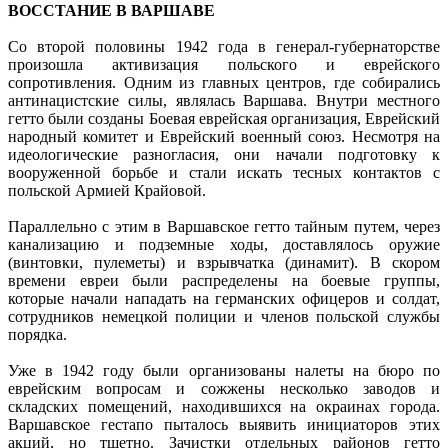
ВОССТАНИЕ В ВАРШАВЕ
Со второй половины 1942 года в генерал-губернаторстве
произошла активизация польского и еврейского
сопротивления. Одним из главных центров, где собирались
антинацистские силы, являлась Варшава. Внутри местного
гетто были созданы Боевая еврейская организация, Еврейский
народный комитет и Еврейский военный союз. Несмотря на
идеологические разногласия, они начали подготовку к
вооруженной борьбе и стали искать тесных контактов с
польской Армией Крайовой.
Параллельно с этим в Варшавское гетто тайным путем, через
канализацию и подземные ходы, доставлялось оружие
(винтовки, пулеметы) и взрывчатка (динамит). В скором
времени евреи были распределены на боевые группы,
которые начали нападать на германских офицеров и солдат,
сотрудников немецкой полиции и членов польской службы
порядка.
Уже в 1942 году были организованы налеты на бюро по
еврейским вопросам и сожжены несколько заводов и
складских помещений, находившихся на окраинах города.
Варшавское гестапо пыталось выявить инициаторов этих
акций, но тщетно. Зачистки отдельных районов гетто