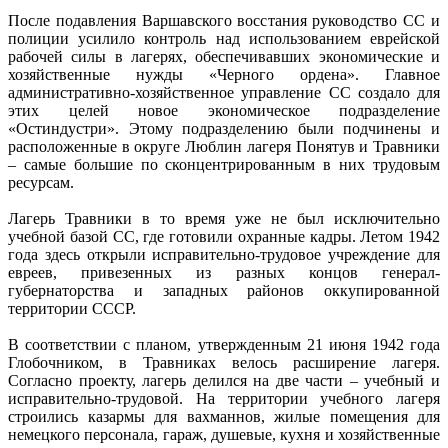
После подавления Варшавского восстания руководство СС и
полиции усилило контроль над использованием еврейской
рабочей силы в лагерях, обеспечивавших экономические и
хозяйственные нужды «Черного ордена». Главное
административно-хозяйственное управление СС создало для
этих целей новое экономическое подразделение
«Остиндустри». Этому подразделению были подчинены и
расположенные в округе Люблин лагеря Понятув и Травники
– самые большие по сконцентрированным в них трудовым
ресурсам.
Лагерь Травники в то время уже не был исключительно
учебной базой СС, где готовили охранные кадры. Летом 1942
года здесь открыли исправительно-трудовое учреждение для
евреев, привезенных из разных концов генерал-
губернаторства и западных районов оккупированной
территории СССР.
В соответствии с планом, утвержденным 21 июня 1942 года
Глобочником, в Травниках велось расширение лагеря.
Согласно проекту, лагерь делился на две части – учебный и
исправительно-трудовой. На территории учебного лагеря
строились казармы для вахманнов, жилые помещения для
немецкого персонала, гараж, душевые, кухня и хозяйственные