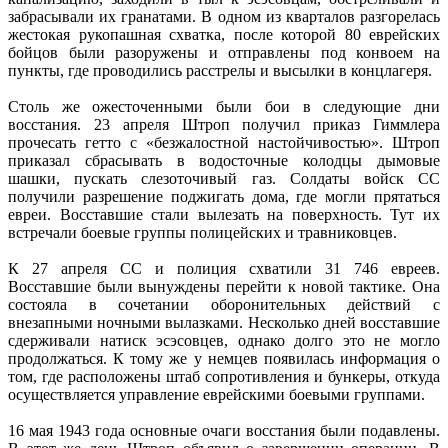
забрасывали их гранатами. В одном из кварталов разгорелась
жестокая рукопашная схватка, после которой 80 еврейских
бойцов были разоружены и отправлены под конвоем на
пункты, где проводились расстрелы и высылки в концлагеря.
Столь же ожесточенными были бои в следующие дни
восстания. 23 апреля Штроп получил приказ Гиммлера
прочесать гетто с «безжалостной настойчивостью». Штроп
приказал сбрасывать в водосточные колодцы дымовые
шашки, пускать слезоточивый газ. Солдаты войск СС
получили разрешение поджигать дома, где могли прятаться
евреи. Восставшие стали вылезать на поверхность. Тут их
встречали боевые группы полицейских и травниковцев.
К 27 апреля СС и полиция схватили 31 746 евреев.
Восставшие были вынуждены перейти к новой тактике. Она
состояла в сочетании оборонительных действий с
внезапными ночными вылазками. Несколько дней восставшие
сдерживали натиск эсэсовцев, однако долго это не могло
продолжаться. К тому же у немцев появилась информация о
том, где расположены штаб сопротивления и бункеры, откуда
осуществляется управление еврейскими боевыми группами.
16 мая 1943 года основные очаги восстания были подавлены.