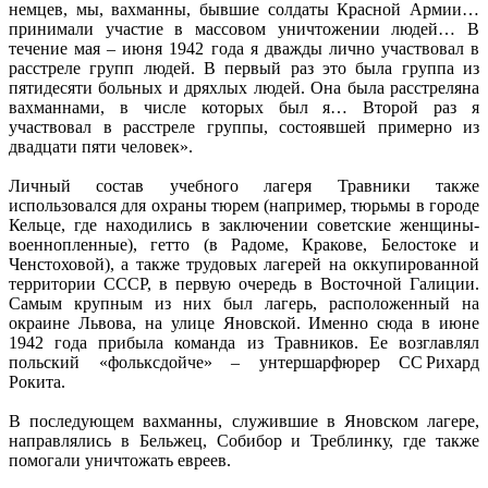
немцев, мы, вахманны, бывшие солдаты Красной Армии…
принимали участие в массовом уничтожении людей… В
течение мая – июня 1942 года я дважды лично участвовал в
расстреле групп людей. В первый раз это была группа из
пятидесяти больных и дряхлых людей. Она была расстреляна
вахманнами, в числе которых был я… Второй раз я
участвовал в расстреле группы, состоявшей примерно из
двадцати пяти человек».
Личный состав учебного лагеря Травники также
использовался для охраны тюрем (например, тюрьмы в городе
Кельце, где находились в заключении советские женщины-
военнопленные), гетто (в Радоме, Кракове, Белостоке и
Ченстоховой), а также трудовых лагерей на оккупированной
территории СССР, в первую очередь в Восточной Галиции.
Самым крупным из них был лагерь, расположенный на
окраине Львова, на улице Яновской. Именно сюда в июне
1942 года прибыла команда из Травников. Ее возглавлял
польский «фольксдойче» – унтершарфюрер СС Рихард
Рокита.
В последующем вахманны, служившие в Яновском лагере,
направлялись в Бельжец, Собибор и Треблинку, где также
помогали уничтожать евреев.