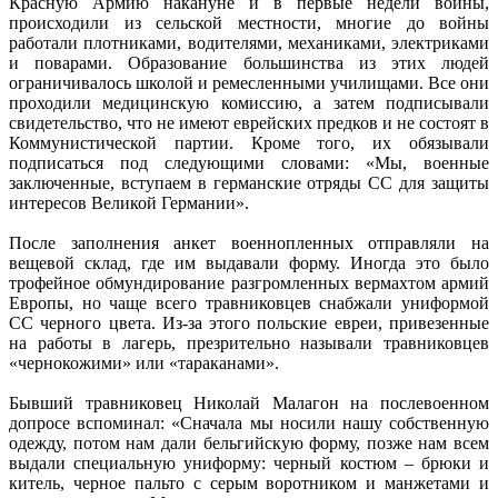
Красную Армию накануне и в первые недели войны,
происходили из сельской местности, многие до войны
работали плотниками, водителями, механиками, электриками
и поварами. Образование большинства из этих людей
ограничивалось школой и ремесленными училищами. Все они
проходили медицинскую комиссию, а затем подписывали
свидетельство, что не имеют еврейских предков и не состоят в
Коммунистической партии. Кроме того, их обязывали
подписаться под следующими словами: «Мы, военные
заключенные, вступаем в германские отряды СС для защиты
интересов Великой Германии».
После заполнения анкет военнопленных отправляли на
вещевой склад, где им выдавали форму. Иногда это было
трофейное обмундирование разгромленных вермахтом армий
Европы, но чаще всего травниковцев снабжали униформой
СС черного цвета. Из-за этого польские евреи, привезенные
на работы в лагерь, презрительно называли травниковцев
«чернокожими» или «тараканами».
Бывший травниковец Николай Малагон на послевоенном
допросе вспоминал: «Сначала мы носили нашу собственную
одежду, потом нам дали бельгийскую форму, позже нам всем
выдали специальную униформу: черный костюм – брюки и
китель, черное пальто с серым воротником и манжетами и