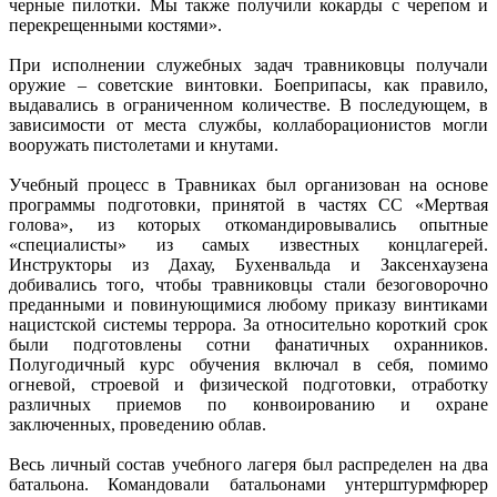
черные пилотки. Мы также получили кокарды с черепом и
перекрещенными костями».
При исполнении служебных задач травниковцы получали
оружие – советские винтовки. Боеприпасы, как правило,
выдавались в ограниченном количестве. В последующем, в
зависимости от места службы, коллаборационистов могли
вооружать пистолетами и кнутами.
Учебный процесс в Травниках был организован на основе
программы подготовки, принятой в частях СС «Мертвая
голова», из которых откомандировывались опытные
«специалисты» из самых известных концлагерей.
Инструкторы из Дахау, Бухенвальда и Заксенхаузена
добивались того, чтобы травниковцы стали безоговорочно
преданными и повинующимися любому приказу винтиками
нацистской системы террора. За относительно короткий срок
были подготовлены сотни фанатичных охранников.
Полугодичный курс обучения включал в себя, помимо
огневой, строевой и физической подготовки, отработку
различных приемов по конвоированию и охране
заключенных, проведению облав.
Весь личный состав учебного лагеря был распределен на два
батальона. Командовали батальонами унтерштурмфюрер