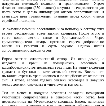
патрулями немецкой полиции и травниковцами. Утром
батальон полиции (850 человек) вступил в северо-восточную
часть гетто с целью ликвидации очагов сопротивления. В
авангарде шли травниковцы, гнавшие перед собой членов
еврейской полиции.
За оказание помощи восставшим и за попытку к бегству этих
евреев расстреляли возле здания юденрата. После этого в
гетто вошли легкие танки и бронеавтомобили. Через
громкоговорители немцы призвали евреев добровольно
выйти из укрытий и сдать оружие. Однако члены
сопротивления открыли огонь.
Евреи оказали ожесточенный отпор. Из окон домов, с
чердаков и крыш на полицейских, эсэсовцев и
коллаборационистов посыпался град пуль. На улицу полетели
гранаты и бутылки с зажигательной смесью. Восставшие
пытались отрезать травниковцев и полицейских от основных
сил. В итоге, евреям удалось завлечь эсэсовцев в ловушку
между домами, окружить и уничтожить три роты.
Тем не менее к полудню эсэсовцы овладели позициями
участников сопротивления в северной части гетто. Бои
переместились на Мурановскую площадь. Евреи, используя
канализацию, заходили в тыл к эсэсовцам, обстреливали и