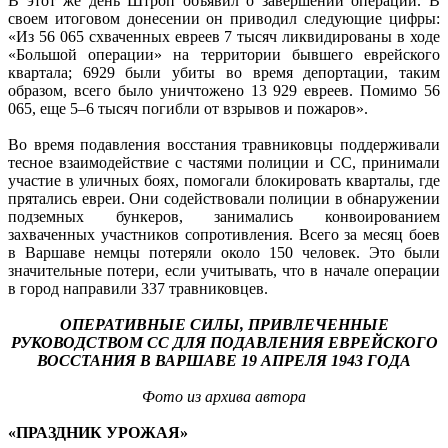
В этот же день Штроп объявил о завершении операции. В
своем итоговом донесении он приводил следующие цифры:
«Из 56 065 схваченных евреев 7 тысяч ликвидированы в ходе
«Большой операции» на территории бывшего еврейского
квартала; 6929 были убиты во время депортации, таким
образом, всего было уничтожено 13 929 евреев. Помимо 56
065, еще 5–6 тысяч погибли от взрывов и пожаров».
Во время подавления восстания травниковцы поддерживали
тесное взаимодействие с частями полиции и СС, принимали
участие в уличных боях, помогали блокировать кварталы, где
прятались евреи. Они содействовали полиции в обнаружении
подземных бункеров, занимались конвоированием
захваченных участников сопротивления. Всего за месяц боев
в Варшаве немцы потеряли около 150 человек. Это были
значительные потери, если учитывать, что в начале операции
в город направили 337 травниковцев.
ОПЕРАТИВНЫЕ СИЛЫ, ПРИВЛЕЧЕННЫЕ
РУКОВОДСТВОМ СС ДЛЯ ПОДАВЛЕНИЯ ЕВРЕЙСКОГО
ВОССТАНИЯ В ВАРШАВЕ 19 АПРЕЛЯ 1943 ГОДА
Фото из архива автора
«ПРАЗДНИК УРОЖАЯ»