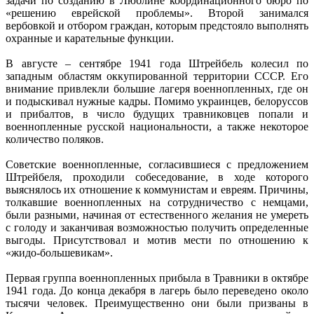
задачи по созданию в Люблине координационного бюро по
«решению еврейской проблемы». Второй занимался
вербовкой и отбором граждан, которым предстояло выполнять
охранные и карательные функции.
В августе – сентябре 1941 года Штрейбель колесил по
западным областям оккупированной территории СССР. Его
внимание привлекли большие лагеря военнопленных, где он
и подыскивал нужные кадры. Помимо украинцев, белоруссов
и прибалтов, в число будущих травниковцев попали и
военнопленные русской национальности, а также некоторое
количество поляков.
Советские военнопленные, согласившиеся с предложением
Штрейбеля, проходили собеседование, в ходе которого
выяснялось их отношение к коммунистам и евреям. Причины,
толкавшие военнопленных на сотрудничество с немцами,
были разными, начиная от естественного желания не умереть
с голоду и заканчивая возможностью получить определенные
выгоды. Присутствовал и мотив мести по отношению к
«жидо-большевикам».
Первая группа военнопленных прибыла в Травники в октябре
1941 года. До конца декабря в лагерь было переведено около
тысячи человек. Преимущественно они были призваны в