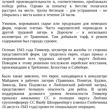
лучшей производительности и, соответственно, приближало
победу рейха. Однако за попытку к бегству полагался
расстрел на месте, трупы беглецов – для устрашения – не
убирались с места казни в течение 24 часов.
Узников, воровавших сырье или продукцию для немецких
фирм, пороли плетью. Часто нарушителей переводили в
другой трудовой лагерь в Дорохуче – в нескольких
километрах от Травников. Там добывали торф, и режим
содержания был гораздо суровее.
Осенью 1943 года Гиммлер, несмотря на жалобы со стороны
представителей фирм, где трудились евреи, отдал приказ о
сворачивании всех трудовых лагерей в округе Люблин.
Поводом к этому решению послужили еврейские восстания,
произошедшие в Треблинке, Белостоке и Собиборе.
Было также заявлено, что евреи, находящиеся в концлагере
Майданек и рабочих лагерях (Травники, Понятув, Будзин,
Замосць, Бяла Подлясска и Люблинский рабочий лагерь),
представляют большую опасность для рейха. В целях
поддержания должного уровня безопасности Гиммлер
приказал начальнику СС и полиции округа Люблин
группенфюреру СС Якобу Шпорренбергу (сменил Глобочника
16 августа 1943 года) провести специальную операцию.