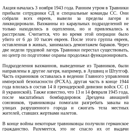
Акция началась 3 ноября 1943 года. Ранним утром в Травники
прибыли сотрудники СД и специальные команды СС. Они
собрали всех евреев, вывели за пределы лагеря и
ликвидировали. Вахманны из караульных подразделений не
только находились в оцеплении, но и привлекались к
расстрелам. Считается, что во время этой операции было
убито от 6 до 10 тысяч евреев. После этого группа евреев,
оставленная в живых, занималась демонтажем бараков. Через
две недели трудовой лагерь Травники перестал существовать,
но центр по подготовке охраны продолжал функционировать.
Подразделения вахманнов, выведенные из Травников, были
направлены в другие лагеря, например, в Аушвиц и Штутгоф.
Часть охранников оставалась в ведении Главного управления
имперской безопасности (РСХА), другая часть в конце 1944
года влилась в состав 14 й гренадерской дивизии войск СС (1
й украинской). Также известно, что 13 и 14 февраля 1945 года,
после масштабных бомбардировок Дрездена авиацией
союзников, травниковцы помогали разгребать завалы на
улицах разрушенного города и сжигать тела местных
жителей, ставших жертвами налетов.
В конце войны некоторые травниковцы получили германское
гражданство. Разумеется, это не спасло их от выдачи