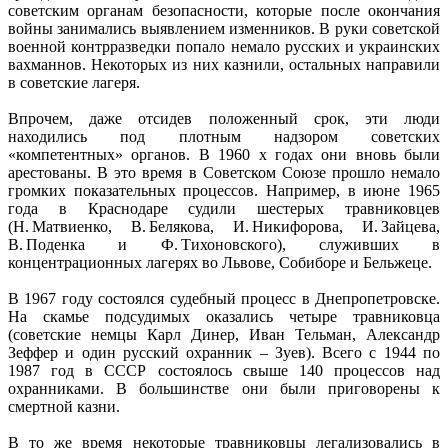
советским органам безопасности, которые после окончания
войны занимались выявлением изменников. В руки советской
военной контрразведки попало немало русских и украинских
вахманнов. Некоторых из них казнили, остальных направили
в советские лагеря.
Впрочем, даже отсидев положенный срок, эти люди
находились под плотным надзором советских
«компетентных» органов. В 1960 х годах они вновь были
арестованы. В это время в Советском Союзе прошло немало
громких показательных процессов. Например, в июне 1965
года в Краснодаре судили шестерых травниковцев
(Н. Матвиенко, В. Белякова, И. Никифорова, И. Зайцева,
В. Поденка и Ф. Тихоновского), служивших в
концентрационных лагерях во Львове, Собиборе и Бельжеце.
В 1967 году состоялся судебный процесс в Днепропетровске.
На скамье подсудимых оказались четыре травниковца
(советские немцы Карл Динер, Иван Тельман, Александр
Зеффер и один русский охранник – Зуев). Всего с 1944 по
1987 год в СССР состоялось свыше 140 процессов над
охранниками. В большинстве они были приговорены к
смертной казни.
В то же время некоторые травниковцы легализовались в