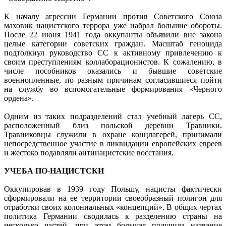
К началу агрессии Германии против Советского Союза
маховик нацистского террора уже набрал большие обороты.
После 22 июня 1941 года оккупанты объявили вне закона
целые категории советских граждан. Масштаб геноцида
подтолкнул руководство СС к активному привлечению к
своим преступлениям коллаборационистов. К сожалению, в
числе пособников оказались и бывшие советские
военнопленные, по разным причинам согласившиеся пойти
на службу во вспомогательные формирования «Черного
ордена».
Одним из таких подразделений стал учебный лагерь СС,
расположенный близ польской деревни Травники.
Травниковцы служили в охране концлагерей, принимали
непосредственное участие в ликвидации европейских евреев
и жестоко подавляли антинацистские восстания.
УЧЕБА ПО-НАЦИСТСКИ
Оккупировав в 1939 году Польшу, нацисты фактически
сформировали на ее территории своеобразный полигон для
отработки своих колониальных «концепций». В общих чертах
политика Германии сводилась к разделению страны на
несколько частей, при этом большая получила название