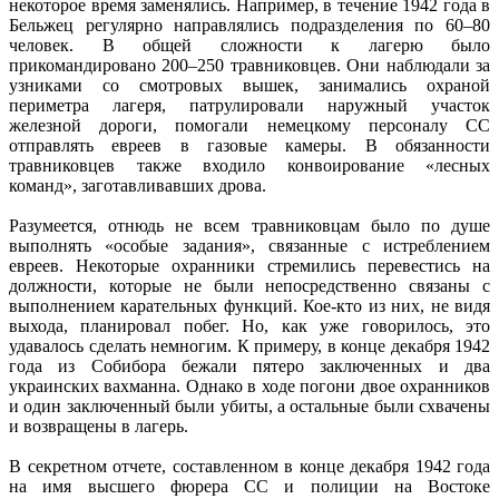
некоторое время заменялись. Например, в течение 1942 года в
Бельжец регулярно направлялись подразделения по 60–80
человек. В общей сложности к лагерю было
прикомандировано 200–250 травниковцев. Они наблюдали за
узниками со смотровых вышек, занимались охраной
периметра лагеря, патрулировали наружный участок
железной дороги, помогали немецкому персоналу СС
отправлять евреев в газовые камеры. В обязанности
травниковцев также входило конвоирование «лесных
команд», заготавливавших дрова.
Разумеется, отнюдь не всем травниковцам было по душе
выполнять «особые задания», связанные с истреблением
евреев. Некоторые охранники стремились перевестись на
должности, которые не были непосредственно связаны с
выполнением карательных функций. Кое-кто из них, не видя
выхода, планировал побег. Но, как уже говорилось, это
удавалось сделать немногим. К примеру, в конце декабря 1942
года из Собибора бежали пятеро заключенных и два
украинских вахманна. Однако в ходе погони двое охранников
и один заключенный были убиты, а остальные были схвачены
и возвращены в лагерь.
В секретном отчете, составленном в конце декабря 1942 года
на имя высшего фюрера СС и полиции на Востоке