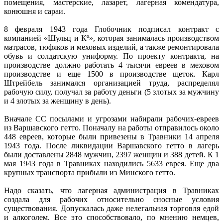
помещения, мастерские, лазарет, лагерная комендатура,
конюшня и сараи.
8 февраля 1943 года Глобочник подписал контракт с
компанией «Шульц и Кº», которая занималась производством
матрасов, тюфяков и меховых изделий, а также ремонтировала
обувь и солдатскую униформу. По проекту контракта, на
производстве должно работать 4 тысячи евреев в меховом
производстве и еще 1500 в производстве щеток. Карл
Штрейбель занимался организацией труда, распределял
рабочую силу, получал за работу деньги (5 злотых за мужчину
и 4 злотых за женщину в день).
Вначале СС посылами и угрозами набирали рабочих-евреев
из Варшавского гетто. Поначалу на работы отправилось около
448 евреев, которые были привезены в Травники 14 апреля
1943 года. После ликвидации Варшавского гетто в лагерь
были доставлены 2848 мужчин, 2397 женщин и 388 детей. К 1
мая 1943 года в Травниках находились 5633 еврея. Еще два
крупных транспорта прибыли из Минского гетто.
Надо сказать, что лагерная администрация в Травниках
создала для рабочих относительно сносные условия
существования. Допускалась даже нелегальная торговля едой
и алкоголем. Все это способствовало, по мнению немцев,