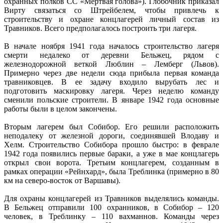
охранных полков СС «Мертвая голова»). Глобочник приказал
Вирту связаться со Штрейбелем, чтобы привлечь к
строительству и охране концлагерей личный состав из
Травников. Всего предполагалось построить три лагеря.
В начале ноября 1941 года началось строительство лагеря
смерти недалеко от деревни Бельжец, рядом с
железнодорожной веткой Люблин – Лемберг (Львов).
Примерно через две недели сюда прибыла первая команда
травниковцев. В ее задачу входило вырубать лес и
подготовить маскировку лагеря. Через неделю команду
сменили польские строители. В январе 1942 года основные
работы были в целом закончены.
Вторым лагерем был Собибор. Его решили расположить
неподалеку от железной дороги, соединявшей Влодаву и
Хелм. Строительство Собибора прошло быстро: в феврале
1942 года появились первые бараки, а уже в мае концлагерь
открыл свои ворота. Третьим концлагерем, созданным в
рамках операции «Рейнхард», была Треблинка (примерно в 80
км на северо-восток от Варшавы).
Для охраны концлагерей из Травников выделялись команды.
В Бельжец отправили 100 охранников, в Собибор – 120
человек, в Треблинку – 110 вахманнов. Команды через