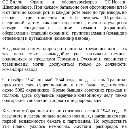
СС Вилли Франц и оберштурмфюрер СС Иоганн
Шварценбахер. При каждом батальоне был сформирован штаб
и от пяти до восьми рот. В каждой роте было по три взвода, во
взводе – три отделения по 8–12 человек. Штрейбель,
следивший за тем, как идет подготовка, ввел для учащихся
четыре специальных звания: вахманн (охранник),
обервахманн (старший охранник), группенвахманн (командир
отделения) и цугвахманн (командир взвода).
На должности командиров рот нацисты стремились назначать
так называемых фольксдойче (так называли немцев,
родившихся за пределами Германии). Русские и украинские
травниковцы могли дослужиться только до должности
командира взвода.
С октября 1941 по май 1944 года, когда лагерь Травники
прекратил свое существование, в нем было подготовлено
около 5082 охранников. Кроме бывших советских граждан и
поляков, здесь обучались караульно-конвойному делу также
болгарские, словацкие и хорватские добровольцы.
Качество отбора значительно снизилось весной 1942 года. В
результате в лагерь попало немало пленных, надеявшихся при
первой возможности бежать к партизанам. Но осуществить
эти планы удалось немногим. Жесткий распорядок на