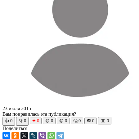
23 июля 2015
Вам понравилась эта публикация?
👍
0
👎
0
❤
0
😆
0
😡
0
🤔
0
🙈
0
🧘‍♀️
0
Поделиться