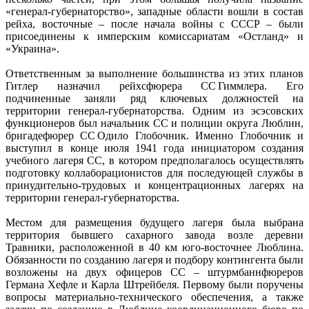
«генерал-губернаторство», западные области вошли в состав
рейха, восточные – после начала войны с СССР – были
присоединены к имперским комиссариатам «Остланд» и
«Украина».
Ответственным за выполнение большинства из этих планов
Гитлер назначил рейхсфюрера СС Гиммлера. Его
подчиненные заняли ряд ключевых должностей на
территории генерал-губернаторства. Одним из эсэсовских
функционеров был начальник СС и полиции округа Люблин,
бригадефюрер СС Одило Глобочник. Именно Глобочник и
выступил в конце июля 1941 года инициатором создания
учебного лагеря СС, в котором предполагалось осуществлять
подготовку коллаборационистов для последующей службы в
принудительно-трудовых и концентрационных лагерях на
территории генерал-губернаторства.
Местом для размещения будущего лагеря была выбрана
территория бывшего сахарного завода возле деревни
Травники, расположенной в 40 км юго-восточнее Люблина.
Обязанности по созданию лагеря и подбору контингента были
возложены на двух офицеров СС – штурмбаннфюреров
Германа Хефле и Карла Штрейбеля. Первому были поручены
вопросы материально-технического обеспечения, а также