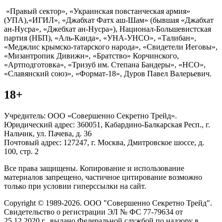
«Правый сектор», «Украинская повстанческая армия»
(УПА),«ИГИЛ», «Джабхат Фатх аш-Шам» (бывшая «Джабхат
ан-Нусра», «Джебхат ан-Нусра»), Национал-Большевистская
партия (НБП), «Аль-Каида», «УНА-УНСО», «Талибан»,
«Меджлис крымско-татарского народа», «Свидетели Иеговы»,
«Мизантропик Дивижн», «Братство» Корчинского,
«Артподготовка», «Тризуб им. Степана Бандеры», «НСО»,
«Славянский союз», «Формат-18», Дуров Павел Валерьевич.
18+
Учредитель: ООО «Совершенно Секретно Трейд».
Юридический адрес: 360051, Кабардино-Балкарская Респ., г.
Нальчик, ул. Пачева, д. 36
Почтовый адрес: 127247, г. Москва, Дмитровское шоссе, д.
100, стр. 2
Все права защищены. Копирование и использование
материалов запрещено, частичное цитирование возможно
только при условии гиперссылки на сайт.
Copyright © 1989-2026. ООО "Совершенно Секретно Трейд".
Свидетельство о регистрации ЭЛ № ФС 77-79634 от
25.12.2020 г., выдано Федеральной службой по надзору в