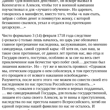
Данию «для воинских действий», он вскоре вызвал в
Копенгаген и Алексея, чтобы тот в военной кампании
поучаствовал и для «лучшего обучения». Но царевич,
говорилось в манифесте, вместо того, чтобы «к нам ехать,
забрав с собою денег и помянутую жонку, с которой
беззаконно свалялся, уехал и отдался под протекцию
цесарскую…»
Чисто формально 3 (14) февраля 1718 года следствие
(«розыск») только лишь началось, но царь уже обозначил
главное прегрешение наследника, заслуживавшее, по мнению
самодержца, самой суровой кары: «И хотя он, сын наш, за
такие свои противные, от давних лет против нас, яко отца и
Государя своего, поступки, особливо ж за сие на весь свет
приключенное нам безчестие чрез побег свой… достоин был
лишения живота». Но – тут же и милость проявил: «Однакож
мы, отеческим сердцем о нем соболезнуя, в том преступлении
его прощаем и от всякого наказания освобождаем».
Разумеется, после всего этого «не можем по совести своей его
наследником по нас престола Российского оставить…»
Потому, «сожалея о государстве своем и верных подданных,
… яко самодержавный Государь, для пользы государственной,
лишаем его сына своего Алексея, за те вины и преступления,
наследства по нас престола нашего Всероссийского, хотяб ни
единой персоны нашей фамилии по нас не осталось. И