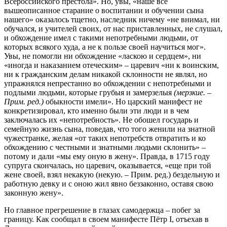
Всероссийского престола». Но, увы, «наше все
вышеописанное старание о воспитании и обучении сына
нашего» оказалось тщетно, наследник ничему «не внимал, ни
обучался, и учителей своих, от нас приставленных, не слушал,
и обхождение имел с такими непотребными людьми, от
которых всякого худа, а не к пользе своей научиться мог».
Увы, не помогли ни обхождение «ласкою и сердцем», ни
«иногда и наказанием отеческим» – царевич «ни к воинским,
ни к гражданским делам никакой склонности не являл, но
упражнялся непрестанно во обхождении с непотребными и
подлыми людьми, которые грубыя и замерзелыя
(мерзкие. –
Прим. ред.)
обыкности имели». Но царский манифест не
конкретизировал, кто именно были эти люди и в чем
заключалась их «непотребность». Не обошел государь и
семейную жизнь сына, поведав, что того женили на знатной
чужестранке, желая «от таких непотребств отвратить и ко
обхождению с честными и знатными людьми склонить» –
потому и дали «мы ему оную в жену». Правда, в 1715 году
супруга скончалась, но царевич, оказывается, «еще при той
жене своей, взял некакую (некую. – Прим. ред.) бездельную и
работную девку и с оною жил явно беззаконно, оставя свою
законную жену».
Но главное прегрешение в глазах самодержца – побег за
границу. Как сообщал в своем манифесте Пётр I, отъехав в