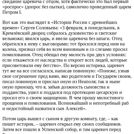
свидание царевича с отцом, хотя фактически это был первый
«роспрос» (допрос без пытки), самолично проведенный царем
Петром I.
Вот как это выглядит в «Истории России с древнейших
времен» Сергея Соловьева: «3 февраля, в понедельник, в
Кремлёвский дворец собралось духовенство и светские
вельможи; явился царь, и ввели царевича без шпаги. Отец
обратился к нему с выговорами; тот бросился перед ним на
колена, признал себя во всем виновным и со слезами просил
помилования. Отец обещал ему милость при двух условиях:
если откажется от наследства и откроет всех людей, которые
присоветовали ему бегство». По версии историка, царевич
тут же на все согласился, написав повинную: «Понеже, узнав
свое согрешение пред вами, яко родителем и Государем своим,
писал повинную и прислал оную из Неаполя; так и ныне
оную приношу, что я, забыв должность сыновства и
подданства, ушел и поддался под протекцию цесарскую и
просил его о своем защищении. В чем прошу милостивого
прощения и помилования. Всенижайший и непотребный раб
и недостойный назватися сын Алексей».
Потом царь вышел с сыном в другую комнату, где, – как
пишет историк, – царевич открыл ему своих сообщников.
Затем все пошли в Успенский собор, и там царевич перед