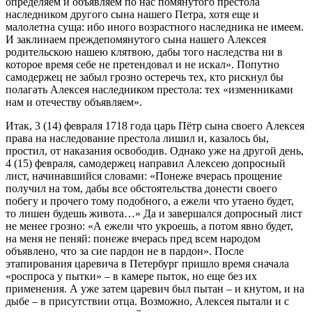
определяем и объявляем по нас помянутого престола
наследником другого сына нашего Петра, хотя еще и
малолетна суща: ибо иного возрастного наследника не имеем.
И заклинаем преждепомянутого сына нашего Алексея
родительскою нашею клятвою, дабы того наследства ни в
которое время себе не претендовал и не искал». Попутно
самодержец не забыл грозно остеречь тех, кто рискнул бы
полагать Алексея наследником престола: тех «изменниками
нам и отечеству объявляем».
Итак, 3 (14) февраля 1718 года царь Пётр сына своего Алексея
права на наследование престола лишил и, казалось бы,
простил, от наказания освободив. Однако уже на другой день,
4 (15) февраля, самодержец направил Алексею допросный
лист, начинавшийся словами: «Понеже вчерась прощение
получил на том, дабы все обстоятельства донести своего
побегу и прочего тому подобного, а ежели что утаено будет,
то лишен будешь живота…» Да и завершался допросный лист
не менее грозно: «А ежели что укроешь, а потом явно будет,
на меня не пеняй: понеже вчерась пред всем народом
объявлено, что за сие пардон не в пардон». После
этапирования царевича в Петербург пришло время сначала
«роспроса у пытки» – в камере пыток, но еще без их
применения. А уже затем царевич был пытан – и кнутом, и на
дыбе – в присутствии отца. Возможно, Алексея пытали и с