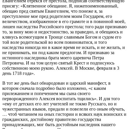
Евангелием отрекся от престола, подписав соответствующую
присягу: «Клятвенное обещание. Я, нижепоименованный,
обещаю пред святым Евангелием, что понеже я, за
преступление мое пред родителем моим Государем, его
величеством, изображенное в его грамоте и в повинной моей,
лишен наследства Российского престола; того ради признаваю
то, за вину мою и недостоинство, за праведно, и обещаюсь и
клянусь всемогущим в Троице славимым Богом и судом его
той воле родительской во всем повиноватися, и того
наследства никогда ни в какое время не искать, и не желать, и
не принимать, ни под каким предлогом. И признаваю за
истинного наследника брата моего царевича Петра
Петровича. И на том целую святый Крест и подписуюсь
собственною моею рукою. Алексей. В Москве, февраля в 3
день 1718 года».
В тот же день был обнародован и царский манифест, в
котором сначала подробно было изложено, «с каким
прилежанием и попечением мы сына своего
перворожденного Алексея воспитать тщились». И для того
«ему от детских его лет учителей не токмо Русскаго, но и
чужестранных языков, придали и повелели его оным обучать,
… чтоб читанием на оных гистории и всяких наук воинских и
гражданских, достойному правителю государства
принадлежащих, мог быть достойным наследник нашего