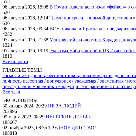
555
06 августа 2026, 15:08
В Грузии завели дело из-за «фейков» в с
620
06 августа 2026, 12:14
Трамп пригрозил тюрьмой допустившим 
630
06 августа 2026, 09:34
ВСУ атаковали Ярославль: предварител
4282
05 августа 2026, 21:38
Московский экс-депутат Харадизе получи
1324
05 августа 2026, 19:19
Экс-зама Набиуллиной в ЦБ Исаева объя
1810
Все новости
ГЛАВНЫЕ ТЕМЫ
космос
атака дронов, беспилотников, бпла
монархия, дворянств
личность известная / популярная / уважаемая / знаменитая / ис
преступления
мошенники
коррупция
миграционная политика,
Все теги
ЭКСКЛЮЗИВЫ
30 января 2024, 20:29
НЕ ЗА ЛЮДЕЙ
262896
09 марта 2023, 08:29
НЕЛЁГКИЕ ДЕНЬГИ
188667
02 ноября 2023, 08:35
ТРУДНОЕ ДЕТСТВО!
188818