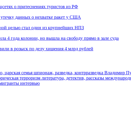
оцсетях о притеснениях туристов из РФ
утечку данных о нехватке ракет у США
ьной целью стал один из крупнейших НПЗ
ла 4 года колонии, но вышла на свободу прямо в зале суда
вили в розыск по делу хищения 4 млрд рублей
о, царская семья
шпионаж, разведка, контрразведка
Владимир П
торическая
терроризм
литература, детектив, рассказы
международ
 мигранты
интервью