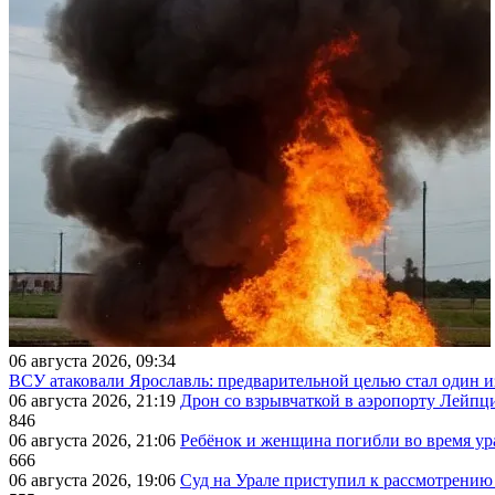
06 августа 2026, 09:34
ВСУ атаковали Ярославль: предварительной целью стал один
06 августа 2026, 21:19
Дрон со взрывчаткой в аэропорту Лейпци
846
06 августа 2026, 21:06
Ребёнок и женщина погибли во время ур
666
06 августа 2026, 19:06
Суд на Урале приступил к рассмотрени