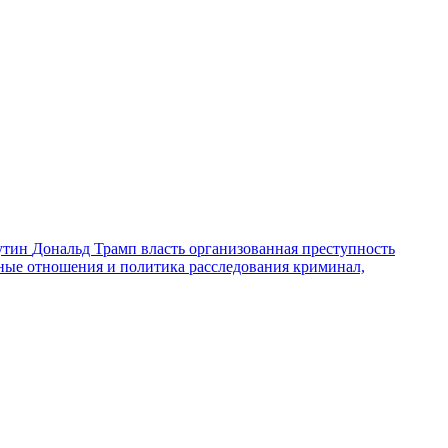
утин
Дональд Трамп
власть
организованная преступность
ные отношения и политика
расследования
криминал,