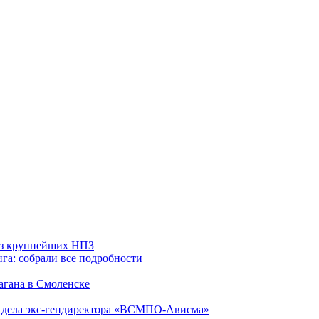
 из крупнейших НПЗ
га: собрали все подробности
агана в Смоленске
ю дела экс-гендиректора «ВСМПО-Ависма»